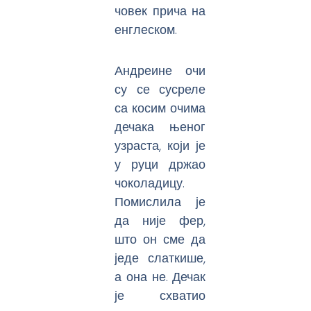
човек прича на
енглеском.
Андреине очи
су се сусреле
са косим очима
дечака њеног
узраста, који је
у руци држао
чоколадицу.
Помислила је
да није фер,
што он сме да
једе слаткише,
а она не. Дечак
је схватио