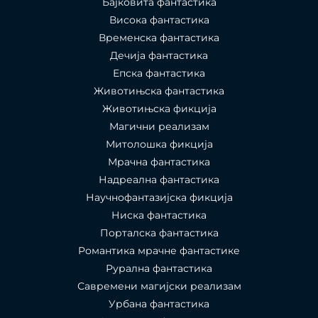
Бајковита фантастика
Висока фантастика
Временска фантастика
Дечија фантастика
Епска фантастика
Животињска фантастика
Животињска фикција
Магични реализам
Митолошка фикција
Мрачна фантастика
Надреална фантастика
Научнофантазијска фикција
Ниска фантастика
Порталска фантастика​
Романтика мрачне фантастике
Рурална фантастика
Савремени магијски реализам
Урбана фантастика