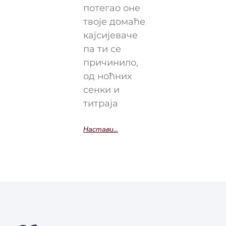
потегао оне
твоје домаће
кајсијеваче
па ти се
причинило,
од ноћних
сенки и
титраја
Настави...