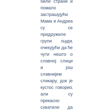
били страни и
помало
застрашујући.
Мама и Андреа
су се
придружиле
групи људи,
очекујући да ће
чути нешто о
славној слици
и још
славнијем
сликару, док је
кустос говорио,
али су
прекасно
схватиле да