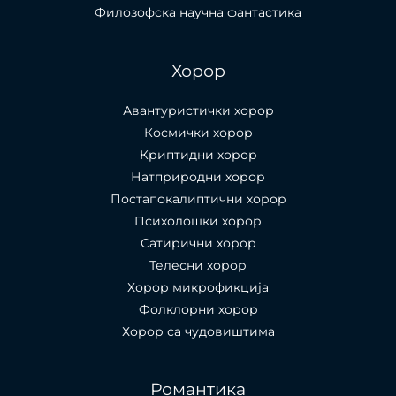
Филозофска научна фантастика
Хорор
Авантуристички хорор
Космички хорор
Криптидни хорор
Натприродни хорор
Постапокалиптични хорор
Психолошки хорор
Сатирични хорор
Телесни хорор
Хорор микрофикција
Фолклорни хорор
Хорор са чудовиштима
Романтика