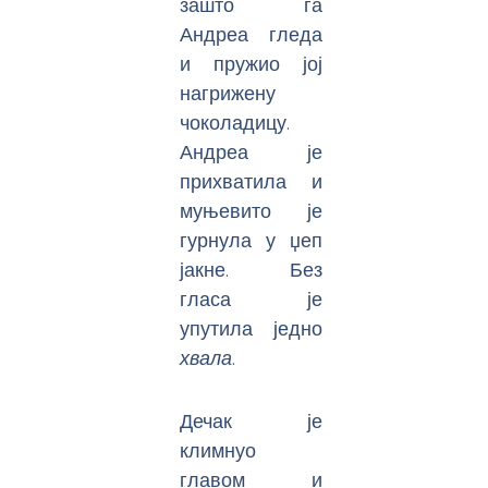
зашто га
Андреа гледа
и пружио јој
нагрижену
чоколадицу.
Андреа је
прихватила и
муњевито је
гурнула у џеп
јакне. Без
гласа је
упутила једно
х
вала
.
Дечак је
климнуо
главом и