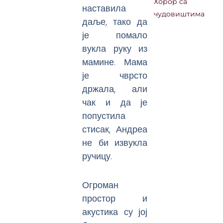
Хорор са
наставила
чудовиштима
даље, тако да
је помало
вукла руку из
мамине. Мама
је чврсто
држала, али
чак и да је
попустила
стисак, Андреа
не би извукла
ручицу.
Огроман
простор и
акустика су јој