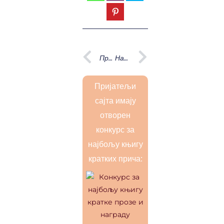
Prev
Next
Претходна
Наредна
Пријатељи
сајта имају
отворен
конкурс за
најбољу књигу
кратких прича: