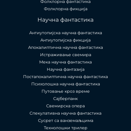
Фолклорна фантастика
Фолклорна фикција
Научна фантастика
Антиутопијска научна фантастика
Антиутопијска фикција
Апокалиптична научна фантастика
Истраживање свемира
Мека научна фантастика
Научна фантазија
Постапокалиптична научна фантастика
Психолошка научна фантастика
Путовање кроз време
Сајберпанк
Свемирска опера
Спекулативна научна фантастика
Сусрет са ванземаљцима
Технолошки трилер