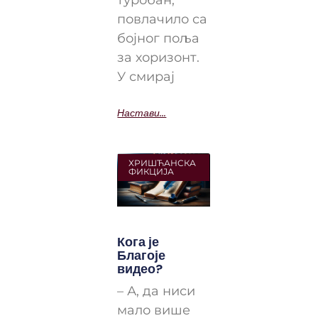
повлачило са
бојног поља
за хоризонт.
У смирај
Настави...
ХРИШЋАНСКА
ФИКЦИЈА
Кога је
Благоје
видео?
– А, да ниси
мало више