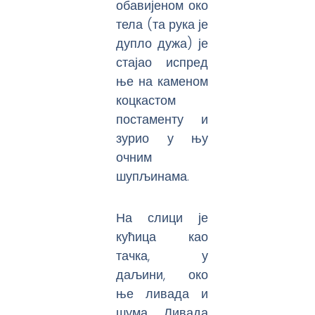
обавијеном око
тела (та рука је
дупло дужа) је
стајао испред
ње на каменом
коцкастом
постаменту и
зурио у њу
очним
шупљинама.
На слици је
кућица као
тачка, у
даљини, око
ње ливада и
шума. Ливада