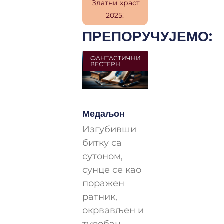
ПРЕПОРУЧУЈЕМО:
ФАНТАСТИЧНИ
ВЕСТЕРН
Медаљон
Изгубивши
битку са
сутоном,
сунце се као
поражен
ратник,
окрвављен и
туробан,