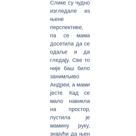
Слике су чудно
изгледале из
њене
перспективе,
па се мама
досетила да се
одаље и да
гледају. Све то
није баш било
занимљиво
Андреи, а мами
јесте. Кад се
мало навикла
на простор,
пустила је
мамину руку,
знајући да њен