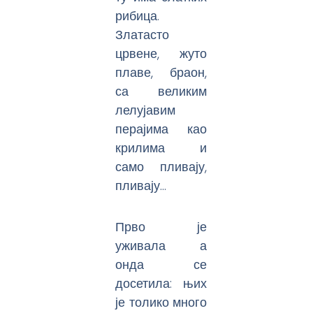
рибица.
Златасто
црвене, жуто
плаве, браон,
са великим
лелујавим
перајима као
крилима и
само пливају,
пливају…
Прво је
уживала а
онда се
досетила: њих
је толико много