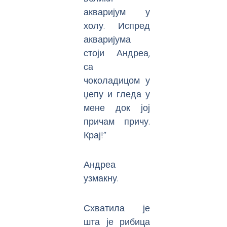
акваријум у
холу. Испред
акваријума
стоји Андреа,
са
чоколадицом у
џепу и гледа у
мене док јој
причам причу.
Крај!”
Андреа
узмакну.
Схватила је
шта је рибица