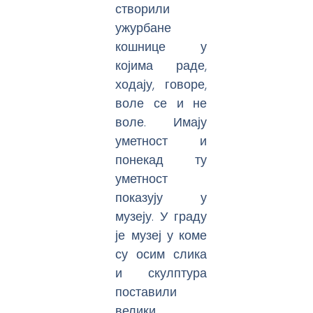
створили
ужурбане
кошнице у
којима раде,
ходају, говоре,
воле се и не
воле. Имају
уметност и
понекад ту
уметност
показују у
музеју. У граду
је музеј у коме
су осим слика
и скулптура
поставили
велики