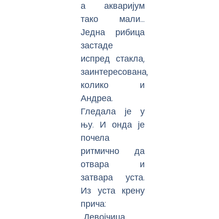
а акваријум
тако мали…
Једна рибица
застаде
испред стакла,
заинтересована,
колико и
Андреа.
Гледала је у
њу. И онда је
почела
ритмично да
отвара и
затвара уста.
Из уста крену
прича:
„Девојчица