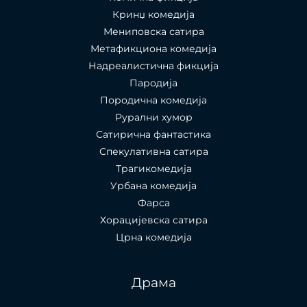
Кринџ комедија
Мениповска сатира
Метафикциона комедија
Надреалистична фикција
Пародија
Породична комедија
Рурални хумор
Сатирична фантастика
Спекулативна сатира
Трагикомедија
Урбана комедија
Фарса
Хорацијевска сатира
Црна комедија
Драма