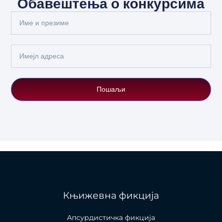
Обавештења о конкурсима
Full
Name
Email
Пошаљи
Књижевна фикција
Апсурдистичка фикција