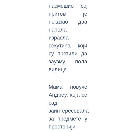
насмешио се,
притом је
показао два
напола
израсла
секутића, који
су претили да
заузму пола
вилице.
Мама повуче
Андреу, која се
сад
заинтересовала
за предмете у
просторији.