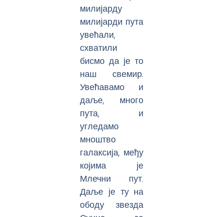
милијарду
милијарди пута
увећали,
схватили
бисмо да је то
наш свемир.
Увећавамо и
даље, много
пута, и
угледамо
мноштво
галаксија, међу
којима је
Млечни пут.
Даље је ту на
ободу звезда