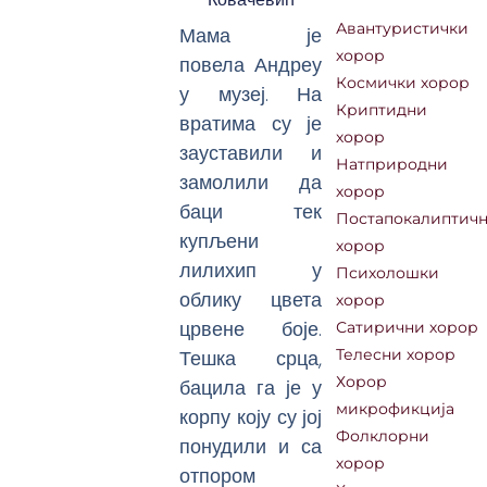
Авантуристички
Мама је
хорор
повела Андреу
Космички хорор
у музеј. На
Криптидни
вратима су је
хорор
зауставили и
Натприродни
замолили да
хорор
баци тек
Постапокалиптич
купљени
хорор
лилихип у
Психолошки
облику цвета
хорор
црвене боје.
Сатирични хорор
Тешка срца,
Телесни хорор
Хорор
бацила га је у
микрофикција
корпу коју су јој
Фолклорни
понудили и са
хорор
отпором