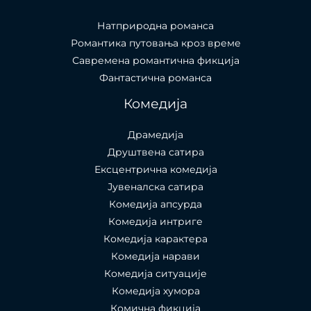
Натприродна романса
Романтика путовања кроз време
Савремена романтична фикција
Фантастична романса
Комедија
Драмедија
Друштвена сатира
Ексцентрична комедија
Јувеналска сатира
Комедија апсурда
Комедија интриге
Комедија карактера
Комедија нарави
Комедија ситуације
Комедија хумора
Комична фикција