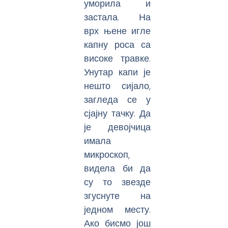
уморила и
застала. На
врх њене игле
капну роса са
високе травке.
Унутар капи је
нешто сијало,
загледа се у
сјајну тачку. Да
је девојчица
имала
микроскоп,
видела би да
су то звезде
згуснуте на
једном месту.
Ако бисмо још