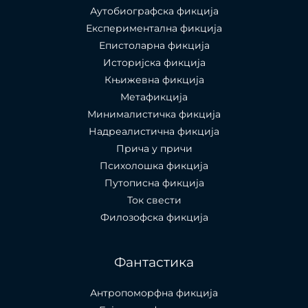
Аутобиографска фикција
Експериментална фикција
Епистоларна фикција
Историјска фикција
Књижевна фикција
Метафикција
Минималистичка фикција
Надреалистична фикција
Прича у причи
Психолошкa фикција
Путописна фикција
Ток свести
Филозофска фикција
Фантастика
Антропоморфна фикција