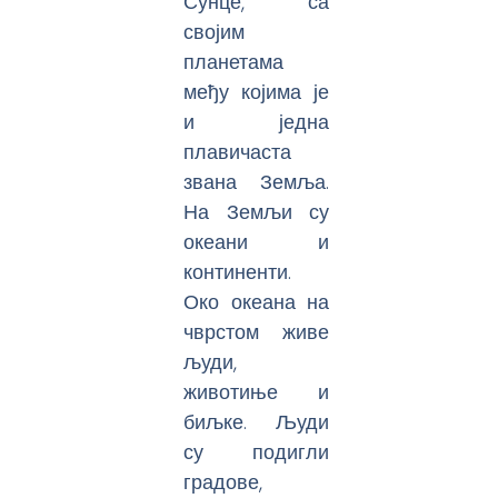
Сунце, са
својим
планетама
међу којима је
и једна
плавичаста
звана Земља.
На Земљи су
океани и
континенти.
Око океана на
чврстом живе
људи,
животиње и
биљке. Људи
су подигли
градове,