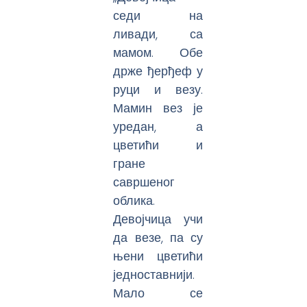
седи на
ливади, са
мамом. Обе
држе ђерђеф у
руци и везу.
Мамин вез је
уредан, а
цветићи и
гране
савршеног
облика.
Девојчица учи
да везе, па су
њени цветићи
једноставнији.
Мало се