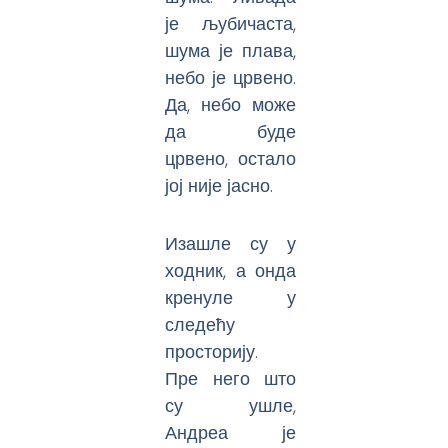
је љубичаста,
шума је плава,
небо је црвено.
Да, небо може
да буде
црвено, остало
јој није јасно.
Изашле су у
ходник, а онда
кренуле у
следећу
просторију.
Пре него што
су ушле,
Андреа је