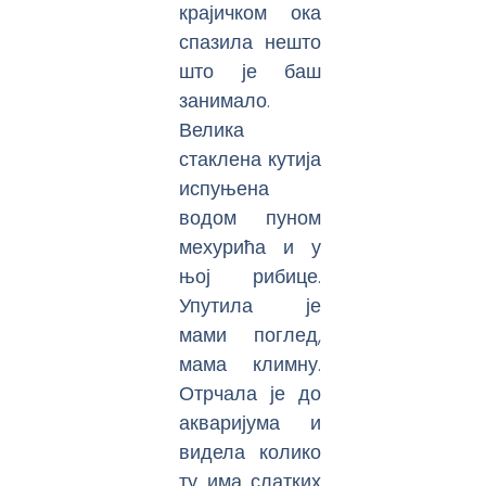
крајичком ока
спазила нешто
што је баш
занимало.
Велика
стаклена кутија
испуњена
водом пуном
мехурића и у
њој рибице.
Упутила је
мами поглед,
мама климну.
Отрчала је до
акваријума и
видела колико
ту има слатких