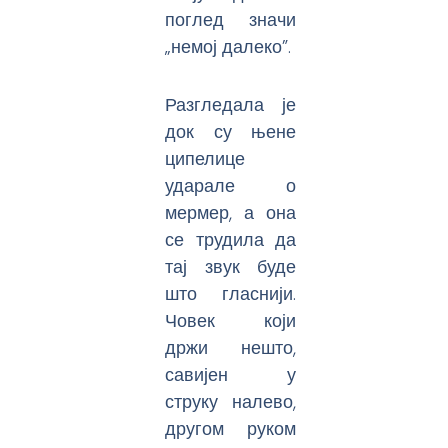
поглед значи
„немој далеко”.
Разгледала је
док су њене
ципелице
ударале о
мермер, а она
се трудила да
тај звук буде
што гласнији.
Човек који
држи нешто,
савијен у
струку налево,
другом руком