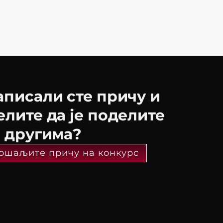
аписали сте причу и
елите да је поделите
а другима?
ошаљите причу на конкурс