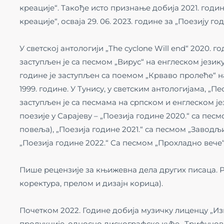
креације“. Такође исто признање добија 2021. годин
креације“, осваја 29. 06. 2023. године за „Поезију го
У светској антологији „The cyclone Will end“ 2020. 
заступљен је са песмом „Вирус“ на енглеском језику.
године је заступљен са поемом „Крваво пролеће“
1999. године. У Tунису, у светским антологијама, „П
заступљен је са песмама на српском и енглеском је
поезије у Сарајеву – „Поезија године 2020.“ са пе
повеља), „Поезија године 2021.“ са песмом „Заводљ
„Поезија године 2022.“ Са песмом „Прохладно вече“
Пише рецензије за књижевна дела других писаца. 
коректура, прелом и дизајн корица).
Почетком 2022. Године добија музичку лиценцу „И
продукције, односно дискографске куће „Трифунов