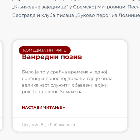
„Књижевне заједнице“ у Сремској Митровици; Песн
Београда и клуба писаца „Вуково перо“ из Лознице
КОМЕДИЈА ИНТРИГЕ
Ванредни позив
Било је то у срећна времена у једној
срећној и поносној држави где је била
велика част служити обавезни војни
рок. Те прелепе Земље на
НАСТАВИ ЧИТАЊЕ »
Цвијетин Баја Лобожински