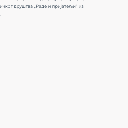
ичког друштва „Раде и пријатељи“ из
.