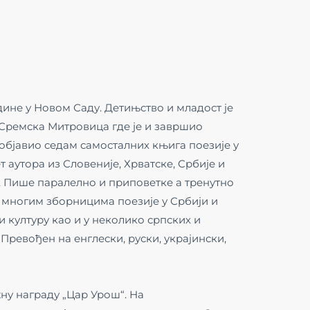
одине у Новом Саду. Детињство и младост је
Сремска Митровица где је и завршио
објавио седам самосталних књига поезије у
т аутора из Словеније, Хрватске, Србије и
н. Пише паралелно и приповетке а тренутно
 многим зборницима поезије у Србији и
 културу као и у неколико српских и
. Превођен на енглески, руски, украјински,
ну награду „Цар Урош“. На