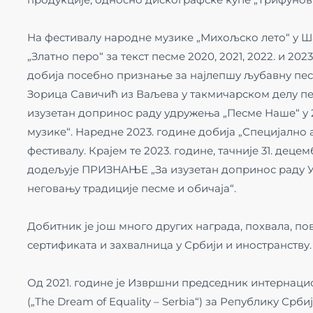
На фестивалу народне музике „Михољско лето“ у Ш
„Златно перо“ за текст песме 2020, 2021, 2022. и 20
добија посебно признање за најлепшу љубавну песм
Зорица Савичић из Ваљева у такмичарском делу пе
изузетан допринос раду удружења „Песме Наше“ у 
музике“. Наредне 2023. године добија „Специјално 
фестивалу. Крајем те 2023. године, тачније 31. де
додељује ПРИЗНАЊЕ „За изузетан допринос раду У
неговању традиције песме и обичаја“.
Добитник је још много других награда, похвала, п
сертификата и захвалница у Србији и иностранству.
Од 2021. године је Извршни председник интернаци
(„The Dream of Equality – Serbia“) за Републику Ср