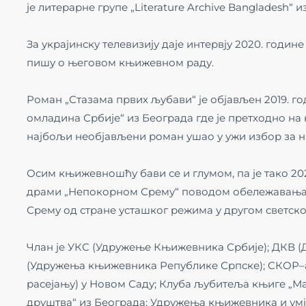
је литерарне групе „Literature Archive Bangladesh“ 
За украјинску телевизију даје интервју 2020. годин
пишу о његовом књижевном раду.
Роман „Стазама првих љубави“ је објављен 2019. г
омладина Србије“ из Београда где је претходно н
најбољи необјављени роман ушао у ужи избор за н
Осим књижевношћу бави се и глумом, па је тако 202
драми „Непокорном Срему“ поводом обележавања 8
Срему од стране усташког режима у другом светско
Члан је УКС (Удружење Књижевника Србије); ДКВ 
(Удружења књижевника Републике Српске); СКОР–а
расејању) у Новом Саду; Клуба љубитеља књиге „Ма
друштва“ из Београда; Удружења књижевника и умје