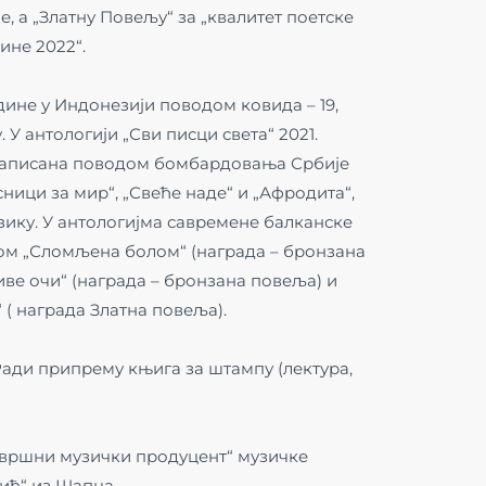
е, а „Златну Повељу“ за „квалитет поетске
дине 2022“.
године у Индонезији поводом ковида – 19,
 У антологији „Сви писци света“ 2021.
 написана поводом бомбардовања Србије
есници за мир“, „Свеће наде“ и „Афродита“,
зику. У антологијма савремене балканске
смом „Сломљена болом“ (награда – бронзана
иве очи“ (награда – бронзана повеља) и
 ( награда Златна повеља).
Ради припрему књига за штампу (лектура,
звршни музички продуцент“ музичке
ић“ из Шапца.