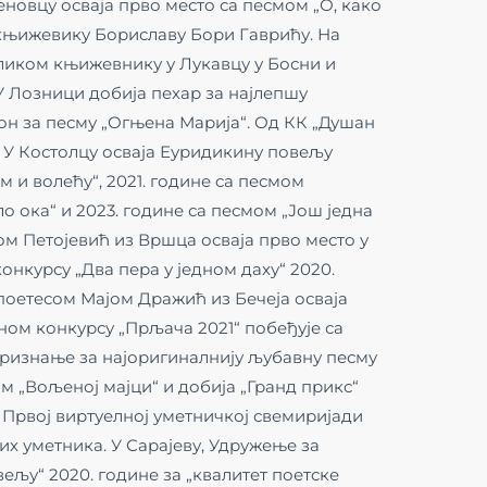
новцу осваја прво место са песмом „О, како
 књижевику Бориславу Бори Гаврићу. На
иком књижевнику у Лукавцу у Босни и
У Лозници добија пехар за најлепшу
он за песму „Огњена Марија“. Од КК „Душан
. У Костолцу осваја Еуридикину повељу
м и волећу“, 2021. године са песмом
о ока“ и 2023. године са песмом „Још једна
м Петојевић из Вршца осваја прво место у
нкурсу „Два пера у једном даху“ 2020.
м поетесом Мајом Дражић из Бечеја осваја
ом конкурсу „Прљача 2021“ побеђује са
признање за најоригиналнију љубавну песму
мом „Вољеној мајци“ и добија „Гранд прикс“
а Првој виртуелној уметничкој свемиријади
их уметника. У Сарајеву, Удружење за
вељу“ 2020. године за „квалитет поетске