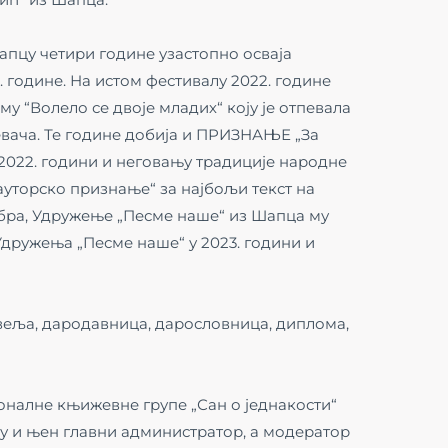
апцу четири године узастопно осваја
23. године. На истом фестивалу 2022. године
у “Волело се двоје младих“ коју је отпевала
вача. Те године добија и ПРИЗНАЊЕ „За
2022. години и неговању традиције народне
ауторско признање“ за најбољи текст на
цембра, Удружење „Песме наше“ из Шапца му
дружења „Песме наше“ у 2023. години и
овеља, дародавница, дарословница, диплома,
оналне књижевне групе „Сан о једнакости“
бију и њен главни администратор, а модератор