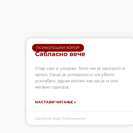
ПСИХОЛОШКИ ХОРОР
Сабласно вече
Стар сам и уморан. Тело ми је оронуло и
крхко. Срце је успорило и изгубило
усклађен, здрав ритам као да је и оно
жељно одмора,
НАСТАВИ ЧИТАЊЕ »
Цвијетин Баја Лобожински