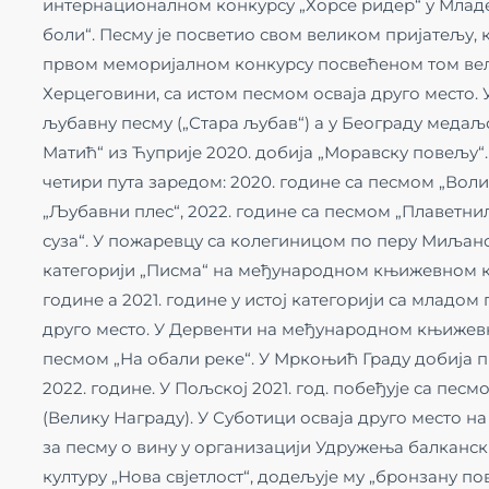
интернационалном конкурсу „Хорсе ридер“ у Младе
боли“. Песму је посветио свом великом пријатељу,
првом меморијалном конкурсу посвећеном том вел
Херцеговини, са истом песмом осваја друго место. 
љубавну песму („Стара љубав“) а у Београду медаљ
Матић“ из Ћуприје 2020. добија „Моравску повељу“
четири пута заредом: 2020. године са песмом „Воли
„Љубавни плес“, 2022. године са песмом „Плаветнил
суза“. У пожаревцу са колегиницом по перу Миљано
категорији „Писма“ на међународном књижевном ко
године а 2021. године у истој категорији са младо
друго место. У Дервенти на међународном књижевн
песмом „На обали реке“. У Мркоњић Граду добија 
2022. године. У Пољској 2021. год. побеђује са пес
(Велику Награду). У Суботици осваја друго место н
за песму о вину у организацији Удружења балканск
културу „Нова свјетлост“, додељује му „бронзану по