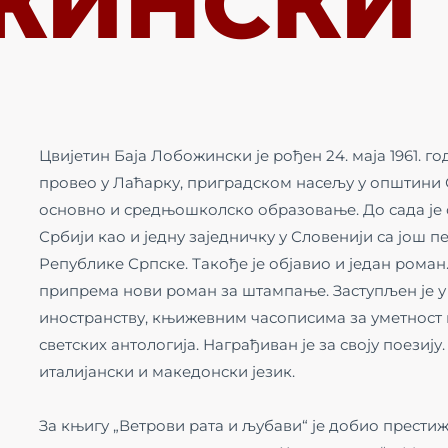
ЖИНСКИ
Цвијетин Баја Лобожински је рођен 24. маја 1961. г
провео у Лаћарку, приградском насељу у општини 
основно и средњошколско образовање. До сада је 
Србији као и једну заједничку у Словенији са још пе
Републике Српске. Такође је објавио и један рома
припрема нови роман за штампање. Заступљен је у
иностранству, књижевним часописима за уметност и
светских антологија. Награђиван је за своју поезију
италијански и македонски језик.
За књигу „Ветрови рата и љубави“ је добио престиж