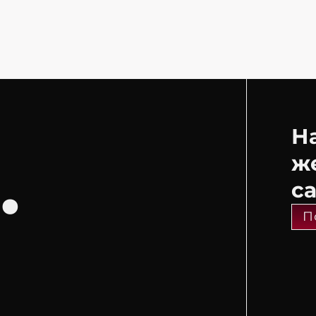
Н
.
ж
с
П