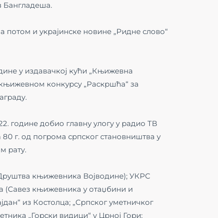
из Бангладеша.
е а потом и украјинске новине „Ридне слово“
одине у издавачкој кући „Књижевна
а књижевном конкурсу „Раскршћа“ за
аграду.
2. године добио главну улогу у радио ТВ
0 г. од погрома српског становништва у
м рату.
(Друштва књижевника Војводине); УКРС
 (Савез књижевника у отаџбини и
јдан“ из Костолца; „Српског уметничког
тника „Горски видици“ у Црној Гори;