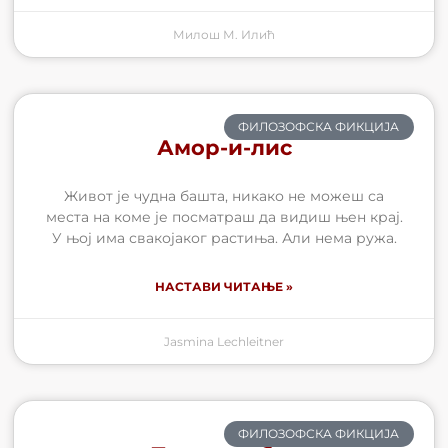
Милош М. Илић
ФИЛОЗОФСКА ФИКЦИЈА
Амор-и-лис
Живот је чудна башта, никако не можеш са
места на коме је посматраш да видиш њен крај.
У њој има свакојаког растиња. Али нема ружа.
НАСТАВИ ЧИТАЊЕ »
Jasmina Lechleitner
ФИЛОЗОФСКА ФИКЦИЈА