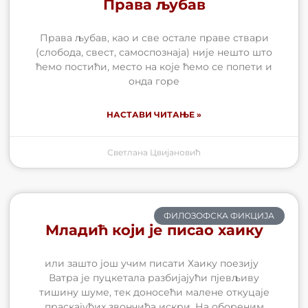
Права љубав
Права љубав, као и све остале праве ствари
(слобода, свест, самоспознаја) није нешто што
ћемо постићи, место на које ћемо се попети и
онда горе
НАСТАВИ ЧИТАЊЕ »
Светлана Цвијановић
ФИЛОЗОФСКА ФИКЦИЈА
Младић који је писао хаику
или зашто још учим писати Хаику поезију
Ватра је пуцкетала разбијајући пјевљиву
тишину шуме, тек доносећи малене откуцаје
праскајућих звончића искри. На обореним