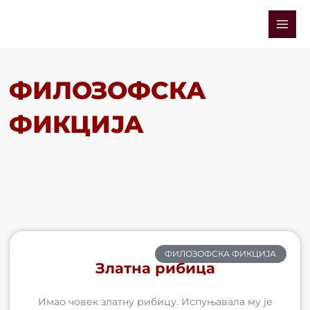
Skip
Mai
to
Men
content
ФИЛОЗОФСКА
ФИКЦИЈА
ФИЛОЗОФСКА ФИКЦИЈА
Златна рибица
Имао човек златну рибицу. Испуњавала му је