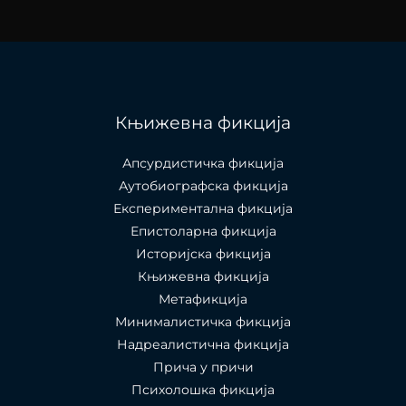
Књижевна фикција
Апсурдистичка фикција
Аутобиографска фикција
Експериментална фикција
Епистоларна фикција
Историјска фикција
Књижевна фикција
Метафикција
Минималистичка фикција
Надреалистична фикција
Прича у причи
Психолошкa фикција