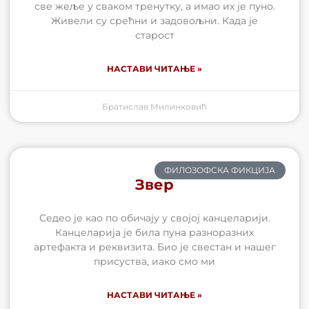
све жеље у сваком тренутку, а имао их је пуно.
Живели су срећни и задовољни. Када је
старост
НАСТАВИ ЧИТАЊЕ »
Братислав Милинковић
ФИЛОЗОФСКА ФИКЦИЈА
Звер
Седео је као по обичају у својој канцеларији.
Канцеларија је била пуна разноразних
артефакта и реквизита. Био је свестан и нашег
присуства, иако смо ми
НАСТАВИ ЧИТАЊЕ »