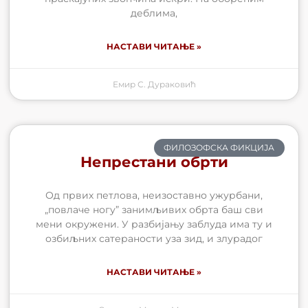
деблима,
НАСТАВИ ЧИТАЊЕ »
Емир С. Дураковић
ФИЛОЗОФСКА ФИКЦИЈА
Непрестани обрти
Од првих петлова, неизоставно ужурбани,
„повлаче ногу” занимљивих обрта баш сви
мени окружени. У разбијању заблуда има ту и
озбиљних сатераности уза зид, и злурадог
НАСТАВИ ЧИТАЊЕ »