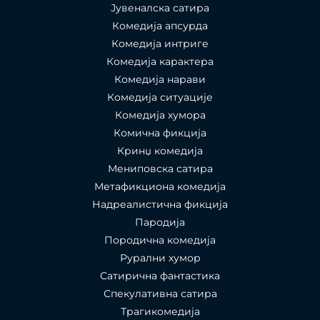
Јувеналска сатира
Комедија апсурда
Комедија интриге
Комедија карактера
Комедија нарави
Комедија ситуације
Комедија хумора
Комична фикција
Кринџ комедија
Мениповска сатира
Метафикциона комедија
Надреалистична фикција
Пародија
Породична комедија
Рурални хумор
Сатирична фантастика
Спекулативна сатира
Трагикомедија