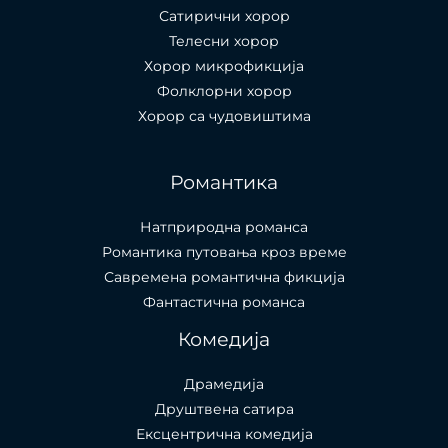
Сатирични хорор
Телесни хорор
Хорор микрофикција
Фолклорни хорор
Хорор са чудовиштима
Романтика
Натприродна романса
Романтика путовања кроз време
Савремена романтична фикција
Фантастична романса
Комедија
Драмедија
Друштвена сатира
Ексцентрична комедија