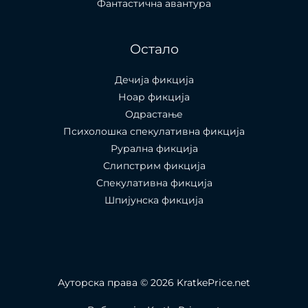
Фантастична авантура
Остало
Дечија фикција
Ноар фикција
Одрастање
Психолошка спекулативна фикција
Рурална фикција
Слипстрим фикција
Спекулативна фикција
Шпијунска фикција
Ауторска права © 2026 KratkePrice.net