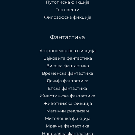
Путописна фикција
Ток свести
Филозофска фикција
Фантастика
Антропоморфна фикција
Бајковита фантастика
Висока фантастика
Временска фантастика
Дечија фантастика
Епска фантастика
Животињска фантастика
Животињска фикција
Магични реализам
Митолошка фикција
Мрачна фантастика
Надреална фантастика