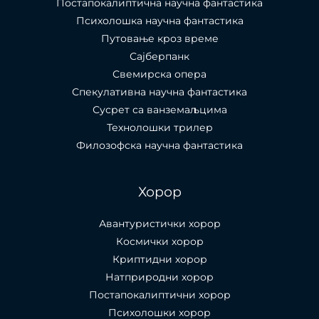
Постапокалиптична научна фантастика
Психолошка научна фантастика
Путовање кроз време
Сајберпанк
Свемирска опера
Спекулативна научна фантастика
Сусрет са ванземаљцима
Технолошки трилер
Филозофска научна фантастика
Хорор
Авантуристички хорор
Космички хорор
Криптидни хорор
Натприродни хорор
Постапокалиптични хорор
Психолошки хорор