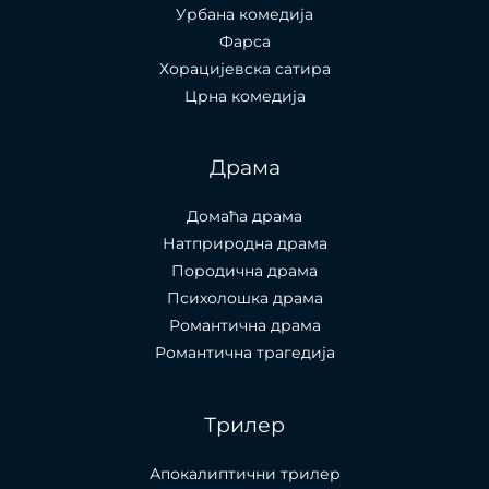
Урбана комедија
Фарса
Хорацијевска сатира
Црна комедија
Драма
Домаћа драма
Натприродна драма
Породична драма
Психолошка драма
Романтична драма
Романтична трагедија
Трилер
Апокалиптични трилер