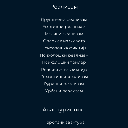
Реализам
Друштвени реализам
Емотивни реализам
Мрачни реализам
Одломак из живота
Психолошкa фикција
Психолошки реализам
Психолошки трилер
Реалистична фикција
Романтични реализам
Рурални реализам
Урбани реализам
Авантуристика
Паропанк авантура