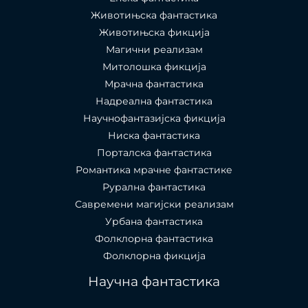
Животињска фантастика
Животињска фикција
Магични реализам
Митолошка фикција
Мрачна фантастика
Надреална фантастика
Научнофантазијска фикција
Ниска фантастика
Порталска фантастика​
Романтика мрачне фантастике
Рурална фантастика
Савремени магијски реализам
Урбана фантастика
Фолклорна фантастика
Фолклорна фикција
Научна фантастика