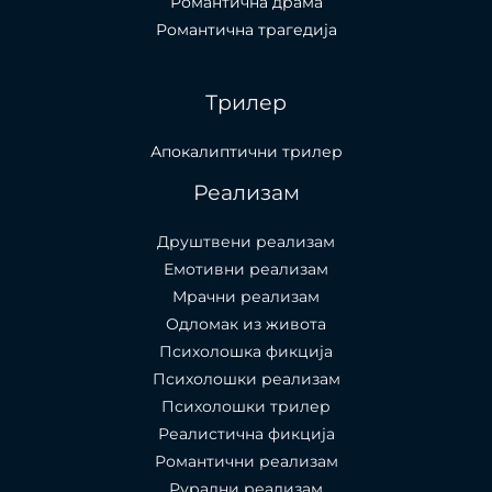
Романтична драма
Романтична трагедија
Трилер
Апокалиптични трилер
Реализам
Друштвени реализам
Емотивни реализам
Мрачни реализам
Одломак из живота
Психолошкa фикција
Психолошки реализам
Психолошки трилер
Реалистична фикција
Романтични реализам
Рурални реализам