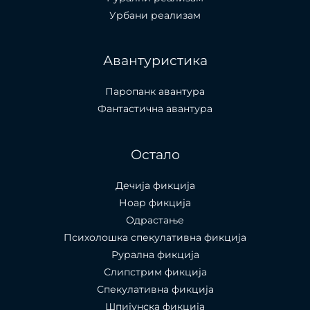
Урбани реализам
Авантуристика
Паропанк авантура
Фантастична авантура
Остало
Дечија фикција
Ноар фикција
Одрастање
Психолошка спекулативна фикција
Рурална фикција
Слипстрим фикција
Спекулативна фикција
Шпијунска фикција