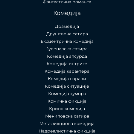
Фантастична романса
Комедија
Драмедија
Друштвена сатира
Ексцентрична комедија
Јувеналска сатира
Комедија апсурда
Комедија интриге
Комедија карактера
Комедија нарави
Комедија ситуације
Комедија хумора
Комична фикција
Кринџ комедија
Мениповска сатира
Метафикциона комедија
Надреалистична фикција