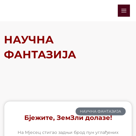
Skip
Mai
to
Men
content
НАУЧНА
ФАНТАЗИЈА
НАУЧНА ФАНТАЗИЈА
Бјежите, ЗемЗли долазе!
На Мјесец стигао задњи брод пун углађених