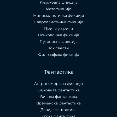
Књижевна фикција
Метафикција
Минималистичка фикција
Надреалистична фикција
Прича у причи
Психолошкa фикција
Путописна фикција
Ток свести
Филозофска фикција
Фантастика
Антропоморфна фикција
Бајковита фантастика
Висока фантастика
Временска фантастика
Дечија фантастика
Епска фантастика