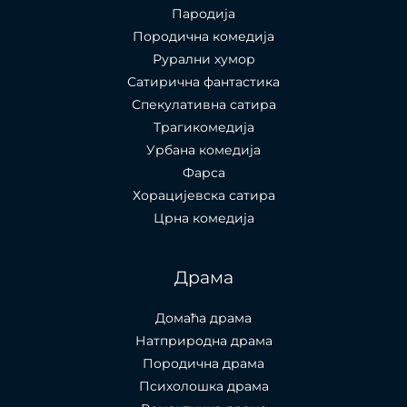
Пародија
Породична комедија
Рурални хумор
Сатирична фантастика
Спекулативна сатира
Трагикомедија
Урбана комедија
Фарса
Хорацијевска сатира
Црна комедија
Драма
Домаћа драма
Натприродна драма
Породична драма
Психолошка драма