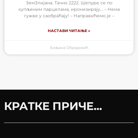
ЗемЗлијана. Тачно 2222. Шепуре се по
купљеним парцелама, иронизирају… – Нема
гужве у саобраћају! – Направићемо је –
НАСТАВИ ЧИТАЊЕ »
Биљана Обрадовић
КРАТКЕ ПРИЧЕ...