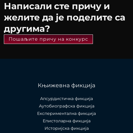
Написали сте причу и
желите да је поделите са
другима?
Пошаљите причу на конкурс
Књижевна фикција
Апсурдистичка фикција
Аутобиографска фикција
Експериментална фикција
Епистоларна фикција
Историјска фикција