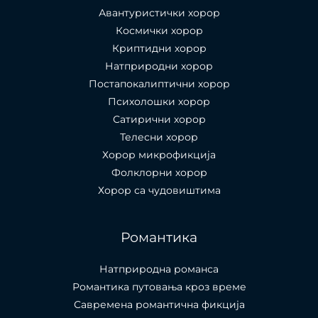
Авантуристички хорор
Космички хорор
Криптидни хорор
Натприродни хорор
Постапокалиптични хорор
Психолошки хорор
Сатирични хорор
Телесни хорор
Хорор микрофикција
Фолклорни хорор
Хорор са чудовиштима
Романтика
Натприродна романса
Романтика путовања кроз време
Савремена романтична фикција