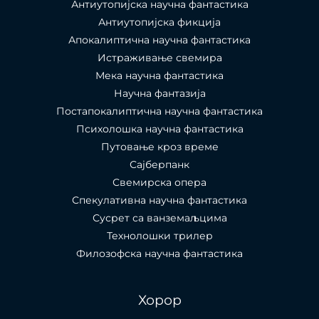
Антиутопијска научна фантастика
Антиутопијска фикција
Апокалиптична научна фантастика
Истраживање свемира
Мека научна фантастика
Научна фантазија
Постапокалиптична научна фантастика
Психолошка научна фантастика
Путовање кроз време
Сајберпанк
Свемирска опера
Спекулативна научна фантастика
Сусрет са ванземаљцима
Технолошки трилер
Филозофска научна фантастика
Хорор