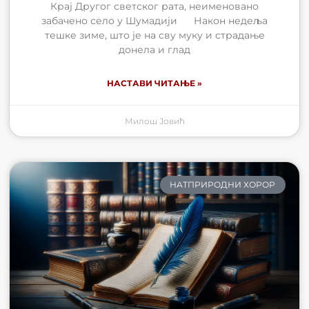
Крај Другог светског рата, неименовано
забачено село у Шумадији Након недеља
тешке зиме, што је на сву муку и страдање
донела и глад
НАСТАВИ ЧИТАЊЕ »
Милош Јовић
НАТПРИРОДНИ ХОРОР