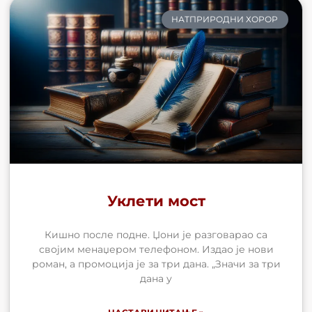
НАТПРИРОДНИ ХОРОР
Уклети мост
Кишно после подне. Џони је разговарао са
својим менаџером телефоном. Издао је нови
роман, а промоција је за три дана. „Значи за три
дана у