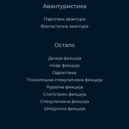
Авантуристика
Паропанк авантура
Фантастична авантура
Остало
Дечија фикција
Ноар фикција
Одрастање
Психолошка спекулативна фикција
Рурална фикција
Слипстрим фикција
Спекулативна фикција
Шпијунска фикција