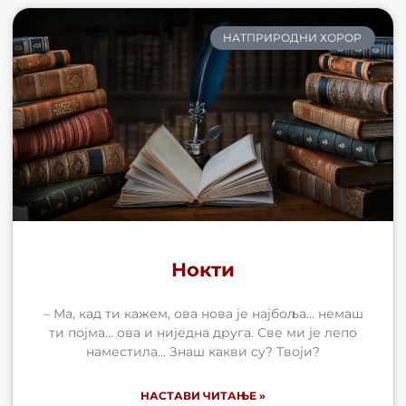
НАТПРИРОДНИ ХОРОР
Нокти
– Ма, кад ти кажем, ова нова је најбоља… немаш
ти појма… ова и ниједна друга. Све ми је лепо
наместила… Знаш какви су? Твоји?
НАСТАВИ ЧИТАЊЕ »