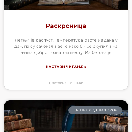
Раскрсница
Летњи је распуст. Температура расте из дана у
дан, па су сачекали вече како би се окупили на
њима добро познатом месту. Из бетона је
НАСТАВИ ЧИТАЊЕ »
Светлана Бошњак
НАТПРИРОДНИ ХОРОР