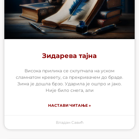
Зидарева тајна
Висока прилика се склупчала на уском
сламнатом кревету, са прекривачем до браде.
Зима је дошла брзо. Ударила је оштро и јако.
Није било снега, али
НАСТАВИ ЧИТАЊЕ »
Владан Савић