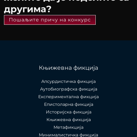
другима?
Пошаљите причу на конкурс
Књижевна фикција
Апсурдистичка фикција
Аутобиографска фикција
Експериментална фикција
Епистоларна фикција
Историјска фикција
Књижевна фикција
Метафикција
Минималистичка фикција