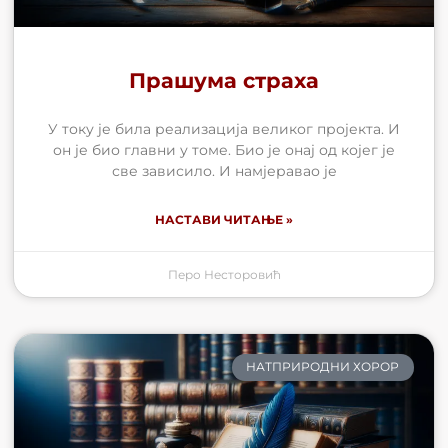
Прашума страха
У току је била реализација великог пројекта. И
он је био главни у томе. Био је онај од којег је
све зависило. И намјеравао је
НАСТАВИ ЧИТАЊЕ »
Перо Несторовић
НАТПРИРОДНИ ХОРОР