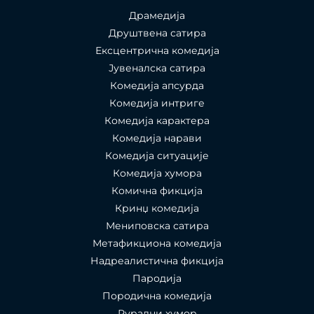
Драмедија
Друштвена сатира
Ексцентрична комедија
Јувеналска сатира
Комедија апсурда
Комедија интриге
Комедија карактера
Комедија нарави
Комедија ситуације
Комедија хумора
Комична фикција
Кринџ комедија
Мениповска сатира
Метафикциона комедија
Надреалистична фикција
Пародија
Породична комедија
Рурални хумор