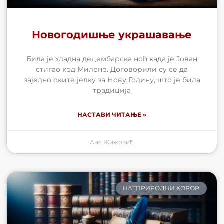
Новогодишње украшавање
Била је хладна децембарска ноћ када је Јован
стигао код Милене. Договорили су се да
заједно оките јелку за Нову Годину, што је била
традиција
НАСТАВИ ЧИТАЊЕ »
Ана Жижовић
НАТПРИРОДНИ ХОРОР