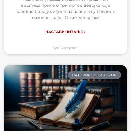
вештица приче о три мртве девојке које
наводно бивају виђене на планини у близини
њиховог града. О тим девојкама
НАСТАВИ ЧИТАЊЕ »
Вук Ђорђевић
НАТПРИРОДНИ ХОРОР