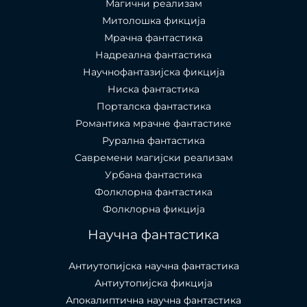
Магични реализам
Митолошка фикција
Мрачна фантастика
Надреална фантастика
Научнофантазијска фикција
Ниска фантастика
Порталска фантастика​
Романтика мрачне фантастике
Рурална фантастика
Савремени магијски реализам
Урбана фантастика
Фолклорна фантастика
Фолклорна фикција
Научна фантастика
Антиутопијска научна фантастика
Антиутопијска фикција
Апокалиптична научна фантастика