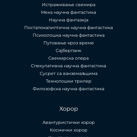
Истраживање свемира
Мека научна фантастика
Научна фантазија
Постапокалиптична научна фантастика
Психолошка научна фантастика
Путовање кроз време
Сајберпанк
Свемирска опера
Спекулативна научна фантастика
Сусрет са ванземаљцима
Технолошки трилер
Филозофска научна фантастика
Хорор
Авантуристички хорор
Космички хорор