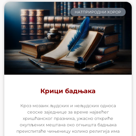
НАТПРИРОДНИ ХОРОР
Крици бадњака
Кроз мозаик људских и нељудских односа
сеоске заједнице за време највећег
хришћанског празника, ужасно откриће
окупљених мештана око огњишта бадњака
преиспитаће чињеницу колико религија има