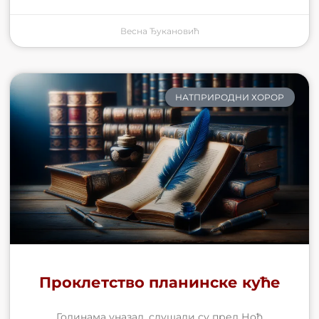
Весна Ђукановић
НАТПРИРОДНИ ХОРОР
Проклетство планинске куће
Годинама уназад, слушали су пред Ноћ