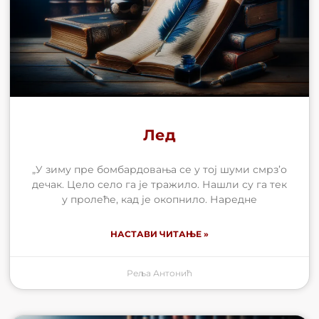
Лед
„У зиму пре бомбардовања се у тој шуми смрз’о
дечак. Цело село га је тражило. Нашли су га тек
у пролеће, кад је окопнило. Наредне
НАСТАВИ ЧИТАЊЕ »
Реља Антонић