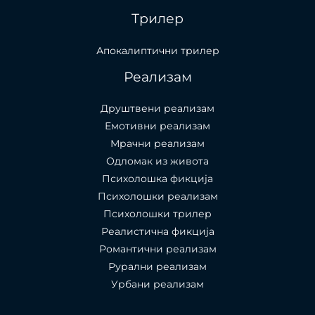
Трилер
Апокалиптични трилер
Реализам
Друштвени реализам
Емотивни реализам
Мрачни реализам
Одломак из живота
Психолошкa фикција
Психолошки реализам
Психолошки трилер
Реалистична фикција
Романтични реализам
Рурални реализам
Урбани реализам