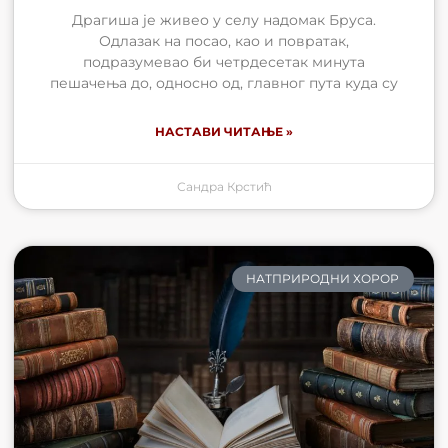
Драгиша је живео у селу надомак Бруса.
Одлазак на посао, као и повратак,
подразумевао би четрдесетак минута
пешачења до, односно од, главног пута куда су
НАСТАВИ ЧИТАЊЕ »
Сандра Крстић
НАТПРИРОДНИ ХОРОР