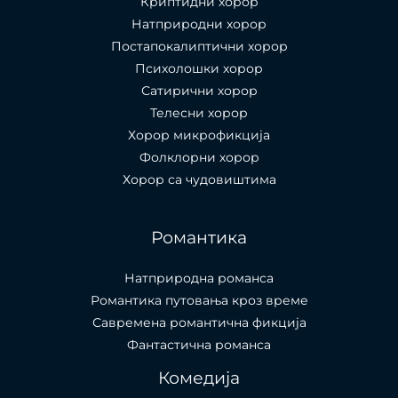
Криптидни хорор
Натприродни хорор
Постапокалиптични хорор
Психолошки хорор
Сатирични хорор
Телесни хорор
Хорор микрофикција
Фолклорни хорор
Хорор са чудовиштима
Романтика
Натприродна романса
Романтика путовања кроз време
Савремена романтична фикција
Фантастична романса
Комедија