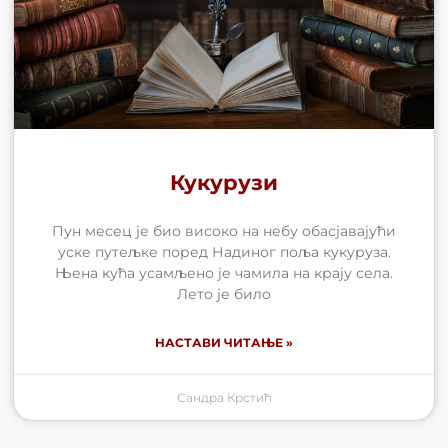
Кукурузи
Пун месец је био високо на небу обасјавајући
уске путељке поред Надиног поља кукуруза.
Њена кућа усамљено је чамила на крају села.
Лето је било
НАСТАВИ ЧИТАЊЕ »
Сандра Крстић