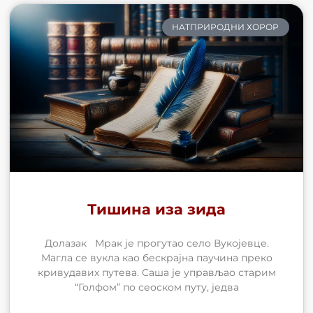
НАТПРИРОДНИ ХОРОР
Тишина иза зида
Долазак Мрак је прогутао село Вукојевце.
Магла се вукла као бескрајна паучина преко
кривудавих путева. Саша је управљао старим
“Голфом” по сеоском путу, једва