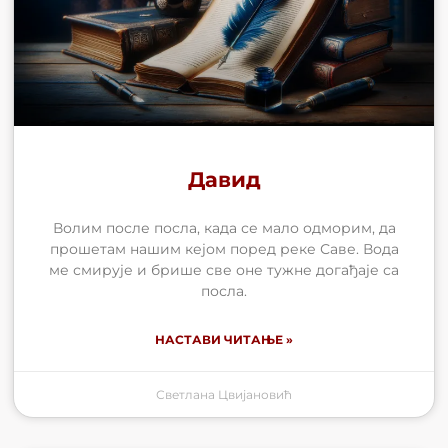
Давид
Волим после посла, када се мало одморим, да
прошетам нашим кејом поред реке Саве. Вода
ме смирује и брише све оне тужне догађаје са
посла.
НАСТАВИ ЧИТАЊЕ »
Светлана Цвијановић