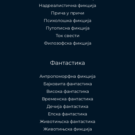
Надреалистична фикција
Прича у причи
Психолошкa фикција
Путописна фикција
Ток свести
Филозофска фикција
Фантастика
Антропоморфна фикција
Бајковита фантастика
Висока фантастика
Временска фантастика
Дечија фантастика
Епска фантастика
Животињска фантастика
Животињска фикција