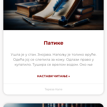
Патике
Ушла је у стан. Знојава. Напољу је толико вруће.
Одећа јој се слепила за кожу. Одлази право у
купатило. Тушира се врелом водом. Око ње
НАСТАВИ ЧИТАЊЕ »
Тереза Кале