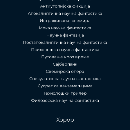
Антиутопијска фикција
Апокалиптична научна фантастика
Истраживање свемира
Мека научна фантастика
Научна фантазија
Постапокалиптична научна фантастика
Психолошка научна фантастика
Путовање кроз време
Сајберпанк
Свемирска опера
Спекулативна научна фантастика
Сусрет са ванземаљцима
Технолошки трилер
Филозофска научна фантастика
Хорор