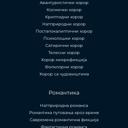
Авантуристички хорор
Космички хорор
Криптидни хорор
Натприродни хорор
Постапокалиптични хорор
Психолошки хорор
Сатирични хорор
Телесни хорор
Хорор микрофикција
Фолклорни хорор
Хорор са чудовиштима
Романтика
Натприродна романса
Романтика путовања кроз време
Савремена романтична фикција
Фантастична романса