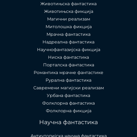
Животињска фантастика
Животињска фикција
Магични реализам
Митолошка фикција
Мрачна фантастика
Надреална фантастика
Научнофантазијска фикција
Ниска фантастика
Порталска фантастика​
Романтика мрачне фантастике
Рурална фантастика
Савремени магијски реализам
Урбана фантастика
Фолклорна фантастика
Фолклорна фикција
Научна фантастика
Антиутопијска научна фантастика