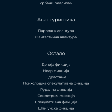
Урбани реализам
Авантуристика
Паропанк авантура
Фантастична авантура
Остало
Дечија фикција
Ноар фикција
Одрастање
Психолошка спекулативна фикција
Рурална фикција
Слипстрим фикција
Спекулативна фикција
Шпијунска фикција