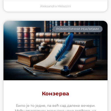
Aleksandra Melazzini
РОМАНТИЧНИ РЕАЛИЗАМ
Конзерва
Било је то једне, па већ сад далеке вечери.
Међу прастарим зидинама неке тврђаве, на