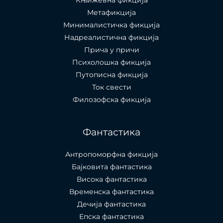
Метафикција
Минималистичка фикција
Надреалистична фикција
Прича у причи
Психолошкa фикција
Путописна фикција
Ток свести
Филозофска фикција
Фантастика
Антропоморфна фикција
Бајковита фантастика
Висока фантастика
Временска фантастика
Дечија фантастика
Епска фантастика