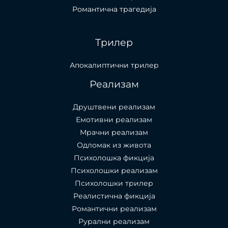
Романтична трагедија
Трилер
Апокалиптични трилер
Реализам
Друштвени реализам
Емотивни реализам
Мрачни реализам
Одломак из живота
Психолошкa фикција
Психолошки реализам
Психолошки трилер
Реалистична фикција
Романтични реализам
Рурални реализам