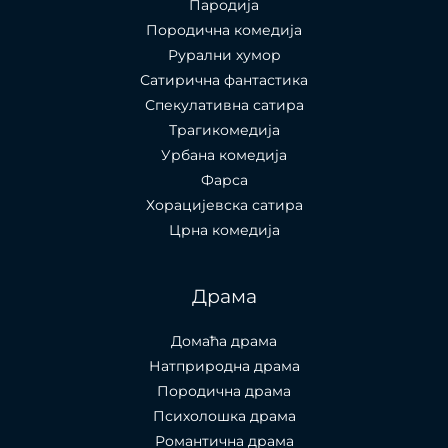
Пародија
Породична комедија
Рурални хумор
Сатирична фантастика
Спекулативна сатира
Трагикомедија
Урбана комедија
Фарса
Хорацијевска сатира
Црна комедија
Драма
Домаћа драма
Натприродна драма
Породична драма
Психолошка драма
Романтична драма