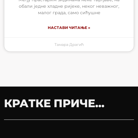
обали једне хладне ријеке, неког неважног,
малог града, само сићушне
НАСТАВИ ЧИТАЊЕ »
Тамара Драгић
КРАТКЕ ПРИЧЕ...