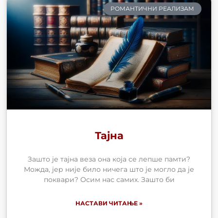
РОМАНТИЧНИ РЕАЛИЗАМ
Тајна
Зашто је тајна веза она која се лепше памти?
Можда, јер није било ничега што је могло да је
поквари? Осим нас самих. Зашто би
НАСТАВИ ЧИТАЊЕ »