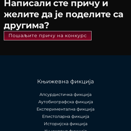
Написали сте причу и
желите да је поделите са
другима?
Пошаљите причу на конкурс
Књижевна фикција
Апсурдистичка фикција
Аутобиографска фикција
Експериментална фикција
Епистоларна фикција
Историјска фикција
Књижевна фикција