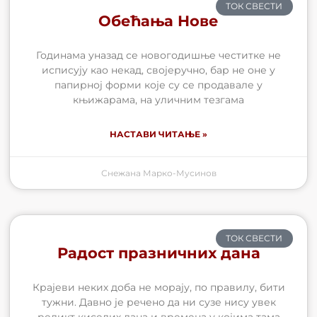
ТОК СВЕСТИ
Обећања Нове
Годинама уназад се новогодишње честитке не
исписују као некад, својеручно, бар не оне у
папирној форми које су се продавале у
књижарама, на уличним тезгама
НАСТАВИ ЧИТАЊЕ »
Снежана Марко-Мусинов
ТОК СВЕСТИ
Радост празничних дана
Крајеви неких доба не морају, по правилу, бити
тужни. Давно је речено да ни сузе нису увек
реликт киселих дана и времена у којима тама