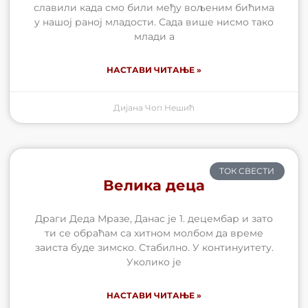
славили када смо били међу вољеним бићима
у нашој раној младости. Сада више нисмо тако
млади а
НАСТАВИ ЧИТАЊЕ »
Дијана Чоп Нешић
ТОК СВЕСТИ
Велика деца
Драги Деда Мразе, Данас је 1. децембар и зато
ти се обраћам са хитном молбом да време
заиста буде зимско. Стабилно. У континуитету.
Уколико је
НАСТАВИ ЧИТАЊЕ »