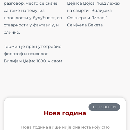
разговор. Често се скаче
Џејмса Џојса, “Кад лежах
са теме на тему, из
на самрти” Вилијама
прошлости у будућност, из
Фокнера и “Молој”
стварности у фантазију, и
Семјуела Бекета.
слично.
Термин је први употребио
филозоф и психолог
Вилијам Џејмс 1890. у свом
ТОК СВЕСТИ
Нова година
Нова година више није она иста коју смо