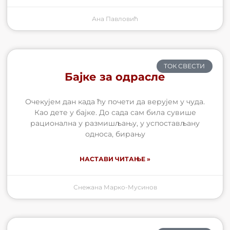
Ана Павловић
ТОК СВЕСТИ
Бајке за одрасле
Очекујем дан када ћу почети да верујем у чуда.
Као дете у бајке. До сада сам била сувише
рационална у размишљању, у успостављану
односа, бирању
НАСТАВИ ЧИТАЊЕ »
Снежана Марко-Мусинов