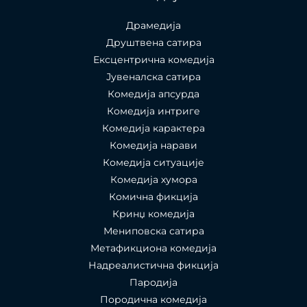
Драмедија
Друштвена сатира
Ексцентрична комедија
Јувеналска сатира
Комедија апсурда
Комедија интриге
Комедија карактера
Комедија нарави
Комедија ситуације
Комедија хумора
Комична фикција
Кринџ комедија
Мениповска сатира
Метафикциона комедија
Надреалистична фикција
Пародија
Породична комедија