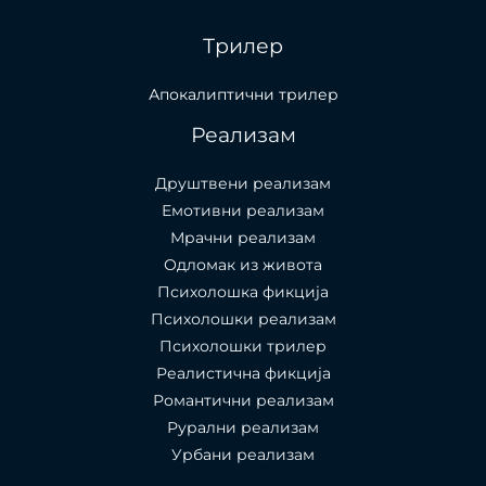
Трилер
Апокалиптични трилер
Реализам
Друштвени реализам
Емотивни реализам
Мрачни реализам
Одломак из живота
Психолошкa фикција
Психолошки реализам
Психолошки трилер
Реалистична фикција
Романтични реализам
Рурални реализам
Урбани реализам