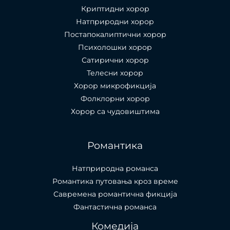
Криптидни хорор
Натприродни хорор
Постапокалиптични хорор
Психолошки хорор
Сатирични хорор
Телесни хорор
Хорор микрофикција
Фолклорни хорор
Хорор са чудовиштима
Романтика
Натприродна романса
Романтика путовања кроз време
Савремена романтична фикција
Фантастична романса
Комедија