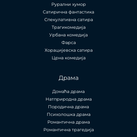
Рурални хумор
Сатирична фантастика
Спекулативна сатира
Трагикомедија
Урбана комедија
Фарса
Хорацијевска сатира
Црна комедија
Драма
Домаћа драма
Натприродна драма
Породична драма
Психолошка драма
Романтична драма
Романтична трагедија