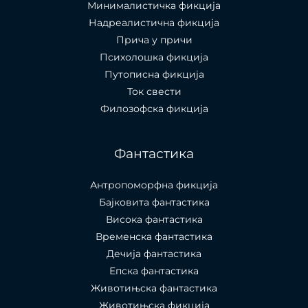
Минималистичка фикција
Надреалистична фикција
Прича у причи
Психолошкa фикција
Путописна фикција
Ток свести
Филозофска фикција
Фантастика
Антропоморфна фикција
Бајковита фантастика
Висока фантастика
Временска фантастика
Дечија фантастика
Епска фантастика
Животињска фантастика
Животињска фикција