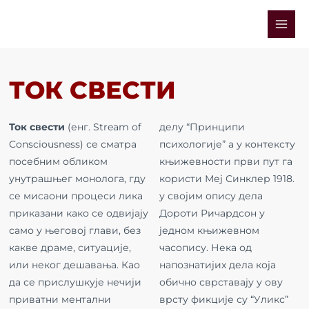
Skip
Mai
to
Men
content
ТОК СВЕСТИ
Ток свести
(енг. Stream of
делу “Принципи
Consciousness) се сматра
психологије” а у контексту
посебним обликом
књижевности први пут га
унутрашњег монолога, гду
користи Меј Синклер 1918.
се мисаони процеси лика
у својим опису дела
приказани како се одвијају
Дороти Ричардсон у
само у његовој глави, без
једном књижевном
какве драме, ситуације,
часопису. Нека од
или неког дешавања. Као
напознатијих дела која
да се прислушкује нечији
обично сврставају у ову
приватни ментални
врсту фикције су “Уликс”