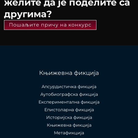
желите да је поделите са
другима?
Пошаљите причу на конкурс
Књижевна фикција
Апсурдистичка фикција
Аутобиографска фикција
Експериментална фикција
Епистоларна фикција
Историјска фикција
Књижевна фикција
Метафикција