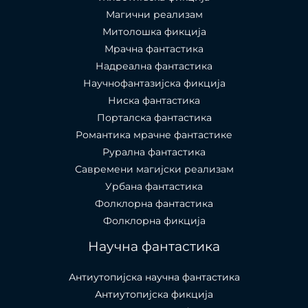
Магични реализам
Митолошка фикција
Мрачна фантастика
Надреална фантастика
Научнофантазијска фикција
Ниска фантастика
Порталска фантастика​
Романтика мрачне фантастике
Рурална фантастика
Савремени магијски реализам
Урбана фантастика
Фолклорна фантастика
Фолклорна фикција
Научна фантастика
Антиутопијска научна фантастика
Антиутопијска фикција