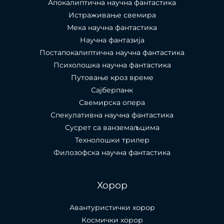
Апокалиптична научна фантастика
Истраживање свемира
Мека научна фантастика
Научна фантазија
Постапокалиптична научна фантастика
Психолошка научна фантастика
Путовање кроз време
Сајберпанк
Свемирска опера
Спекулативна научна фантастика
Сусрет са ванземаљцима
Технолошки трилер
Филозофска научна фантастика
Хорор
Авантуристички хорор
Космички хорор