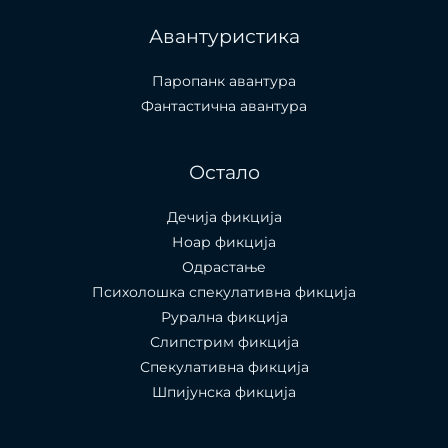
Авантуристика
Паропанк авантура
Фантастична авантура
Остало
Дечија фикција
Ноар фикција
Одрастање
Психолошка спекулативна фикција
Рурална фикција
Слипстрим фикција
Спекулативна фикција
Шпијунска фикција