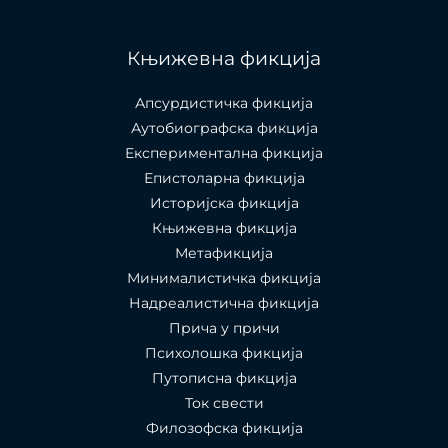
Књижевна фикција
Апсурдистичка фикција
Аутобиографска фикција
Експериментална фикција
Епистоларна фикција
Историјска фикција
Књижевна фикција
Метафикција
Минималистичка фикција
Надреалистична фикција
Прича у причи
Психолошкa фикција
Путописна фикција
Ток свести
Филозофска фикција