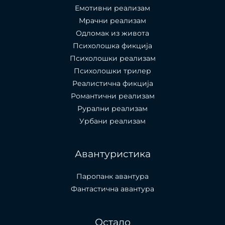
Емотивни реализам
Мрачни реализам
Одломак из живота
Психолошкa фикција
Психолошки реализам
Психолошки трилер
Реалистична фикција
Романтични реализам
Рурални реализам
Урбани реализам
Авантуристика
Паропанк авантура
Фантастична авантура
Остало