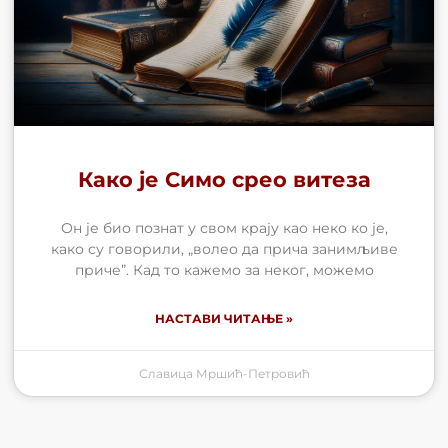
Како је Симо срео витеза
Он је био познат у свом крају као неко ко је,
како су говорили, „волео да прича занимљиве
приче”. Кад то кажемо за неког, можемо
НАСТАВИ ЧИТАЊЕ »
Славица Мршић-Петровић