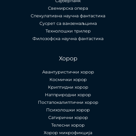
Сајберпанк
Свемирска опера
Спекулативна научна фантастика
Сусрет са ванземаљцима
Технолошки трилер
Филозофска научна фантастика
Хорор
Авантуристички хорор
Космички хорор
Криптидни хорор
Натприродни хорор
Постапокалиптични хорор
Психолошки хорор
Сатирични хорор
Телесни хорор
Хорор микрофикција