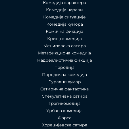
Комедија карактера
Комедија нарави
Комедија ситуације
Комедија хумора
Комична фикција
Кринџ комедија
Мениповска сатира
Метафикциона комедија
Надреалистична фикција
Пародија
Породична комедија
Рурални хумор
Сатирична фантастика
Спекулативна сатира
Трагикомедија
Урбана комедија
Фарса
Хорацијевска сатира