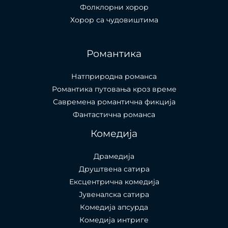
Фолклорни хорор
Хорор са чудовиштима
Романтика
Натприродна романса
Романтика путовања кроз време
Савремена романтична фикција
Фантастична романса
Комедија
Драмедија
Друштвена сатира
Ексцентрична комедија
Јувеналска сатира
Комедија апсурда
Комедија интриге