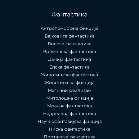
Фантастика
Антропоморфна фикција
Бајковита фантастика
Висока фантастика
Временска фантастика
Дечија фантастика
Епска фантастика
Животињска фантастика
Животињска фикција
Магични реализам
Митолошка фикција
Мрачна фантастика
Надреална фантастика
Научнофантазијска фикција
Ниска фантастика
Порталска фантастика​