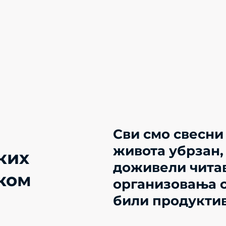
Сви смо свесни
живота убрзан,
ких
доживели чита
ком
организовања с
били продуктив