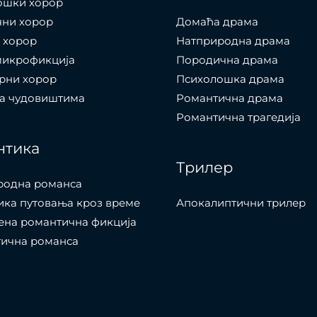
ошки хорор
чни хорор
Домаћа драма
 хорор
Натприродна драма
микрофикција
Породична драма
рни хорор
Психолошка драма
са чудовиштима
Романтична драма
Романтична трагедија
нтика
Трилер
родна романса
ка путовања кроз време
Апокалиптични трилер
ена романтична фикција
тична романса