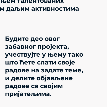
сањем талентованих
вим даљим активностима
Будите део овог
забавног пројекта,
учествујте у њему тако
што ћете слати своје
радове на задате теме,
и делите објављене
радове са својим
пријатељима.