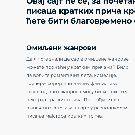
Овај сајт ће се, за поч
писаца кратких прича кр
ћете бити благовремено
Омиљени жанрови
Да ли сте знали да своје омиљене жанрове
можете пронаћи у кратким причама? Било
да волите романтична дела, комедије,
трилере, хорор или научну фантастику,
сваки од ових жанрова могу бити сажети у
некој од кратких прича. Пронађите свој
омиљени жанр, и уживајте у разноликости
писања мајстора кратких прича.