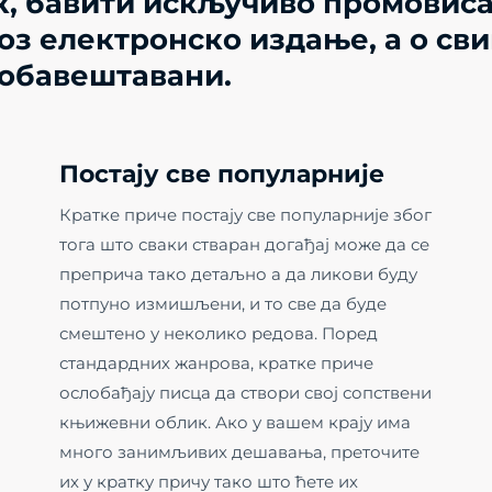
етак, бавити искључиво промови
оз електронско издање, а о с
 обавештавани.
Постају све популарније
Кратке приче постају све популарније због
тога што сваки стваран догађај може да се
преприча тако детаљно а да ликови буду
потпуно измишљени, и то све да буде
смештено у неколико редова. Поред
стандардних жанрова, кратке приче
ослобађају писца да створи свој сопствени
књижевни облик. Ако у вашем крају има
много занимљивих дешавања, преточите
их у кратку причу тако што ћете их