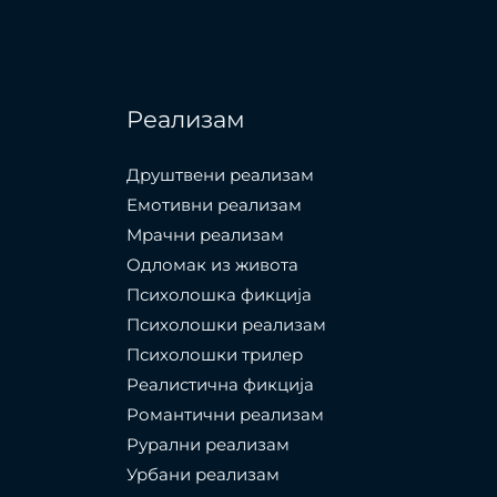
Реализам
Друштвени реализам
Емотивни реализам
Мрачни реализам
Одломак из живота
Психолошкa фикција
Психолошки реализам
Психолошки трилер
Реалистична фикција
Романтични реализам
Рурални реализам
Урбани реализам