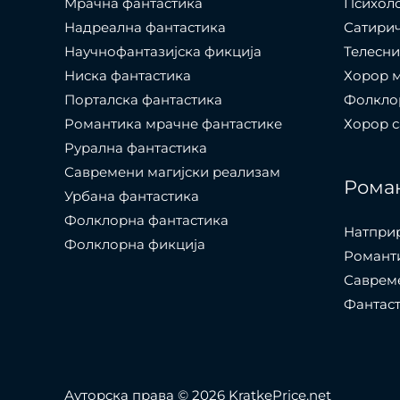
Мрачна фантастика
Психол
Надреална фантастика
Сатири
Научнофантазијска фикција
Телесни
Ниска фантастика
Хорор 
Порталска фантастика​
Фолкло
Романтика мрачне фантастике
Хорор 
Рурална фантастика
Савремени магијски реализам
Рома
Урбана фантастика
Фолклорна фантастика
Натпри
Фолклорна фикција
Романти
Саврем
Фантас
Ауторска права © 2026 KratkePrice.net