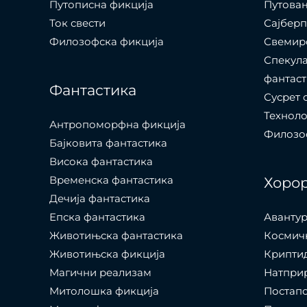
Путописна фикција
Путовањ
Ток свести
Сајбер
Филозофска фикција
Свемир
Спекула
фантаст
Фантастика
Сусрет 
Технол
Антропоморфна фикција
Филозоф
Бајковита фантастика
Висока фантастика
Временска фантастика
Хоро
Дечија фантастика
Епска фантастика
Авантур
Животињска фантастика
Космич
Животињска фикција
Крипти
Магични реализам
Натпри
Митолошка фикција
Постап