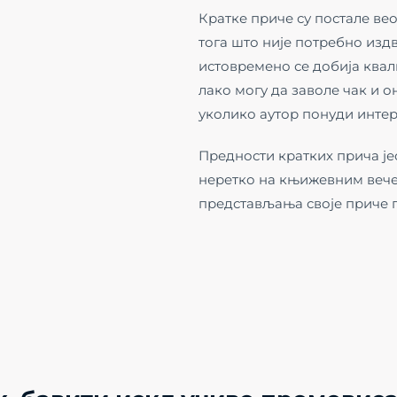
Кратке приче су постале ве
тога што није потребно изд
истовремено се добија квал
лако могу да заволе чак и 
уколико аутор понуди интер
Предности кратких прича јес
неретко на књижевним вече
представљања своје приче 