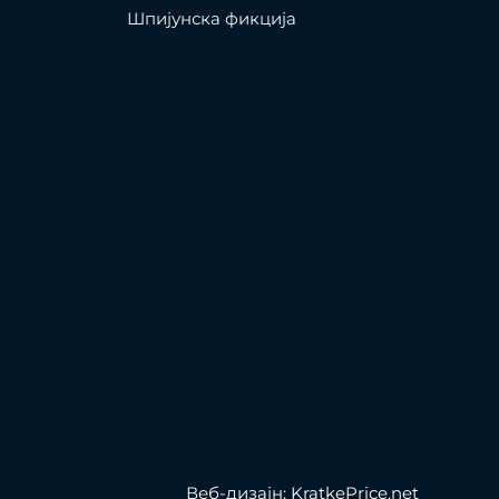
Шпијунска фикција
Веб-дизајн: KratkePrice.net