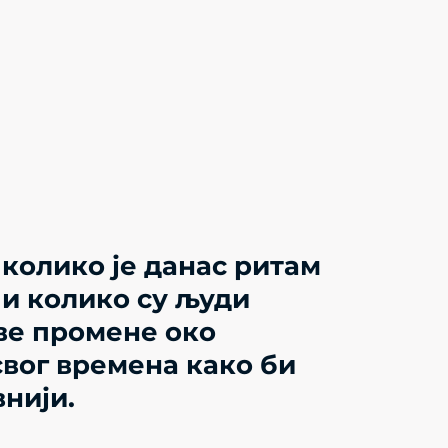
 колико је данас ритам
 и колико су људи
ве промене око
вог времена како би
нији.