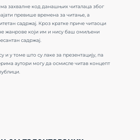
ома захвалне код данашњих читалаца због
вајати превише времена за читање, а
итетан садржај. Кроз кратке приче читаоци
оне жанрове који им и нису баш омиљени
есантан садржај.
у и у томе што су лаке за презентацију, па
рима аутори могу да осмисле читав концепт
публици.