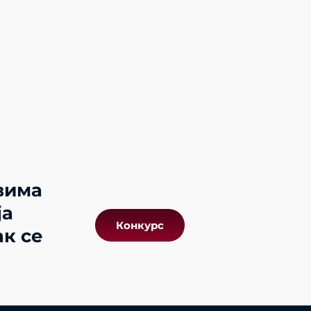
вима
ја
Конкурс
ак се