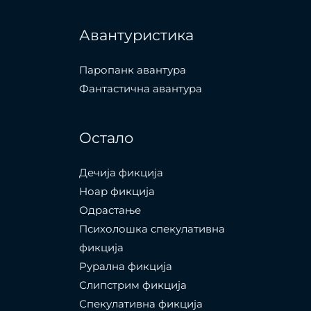
Авантуристика
Паропанк авантура
Фантастична авантура
Остало
Дечија фикција
Ноар фикција
Одрастање
Психолошка спекулативна
фикција
Рурална фикција
Слипстрим фикција
Спекулативна фикција