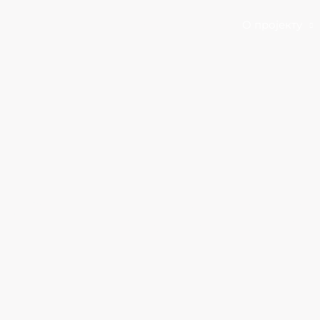
Почетна
Приче
О пројекту
О пројекту