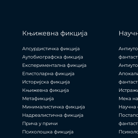
Књижевна фикција
Научн
Апсурдистичка фикција
Антиуто
Аутобиографска фикција
фантаст
Експериментална фикција
Антиуто
Епистоларна фикција
Апокал
Историјска фикција
фантаст
Књижевна фикција
Истраж
Метафикција
Мека на
Минималистичка фикција
Научна 
Надреалистична фикција
Постапо
Прича у причи
фантаст
Психолошкa фикција
Психоло