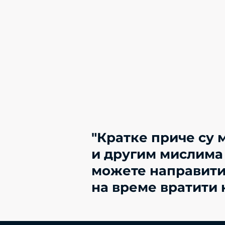
"Кратке приче су 
и другим мислима 
можете направити 
на време вратити н