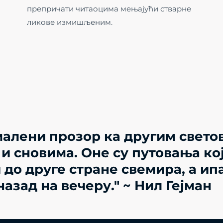
препричати читаоцима мењајући стварне
ликове измишљеним.
малени прозор ка другим свето
и сновима. Оне су путовања ко
до друге стране свемира, а ип
азад на вечеру." ~ Нил Гејман