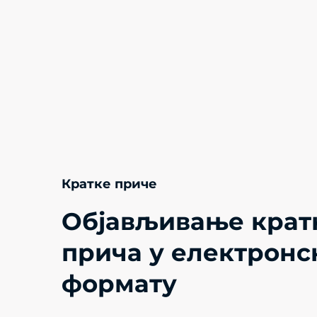
Кратке приче
Објављивање крат
прича у електронс
формату