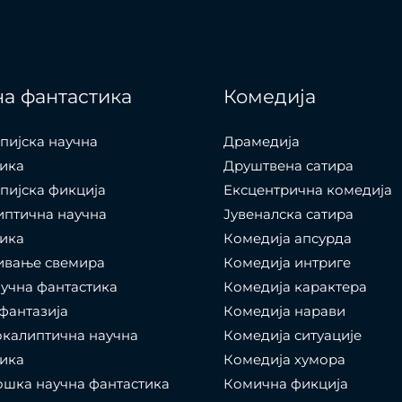
а фантастика
Комедија
пијска научна
Драмедија
ика
Друштвена сатира
пијска фикција
Ексцентрична комедија
иптична научна
Јувеналска сатира
ика
Комедија апсурда
ивање свемира
Комедија интриге
учна фантастика
Комедија карактера
фантазија
Комедија нарави
калиптична научна
Комедија ситуације
ика
Комедија хумора
шка научна фантастика
Комична фикција