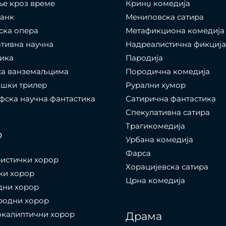
е кроз време
Кринџ комедија
панк
Мениповска сатира
ска опера
Метафикциона комедија
тивна научна
Надреалистична фикција
ика
Пародија
са ванземаљцима
Породична комедија
ошки трилер
Рурални хумор
ска научна фантастика
Сатирична фантастика
Спекулативна сатира
Трагикомедија
р
Урбана комедија
Фарса
истички хорор
Хорацијевска сатира
ки хорор
Црна комедија
дни хорор
родни хорор
окалиптични хорор
Драма