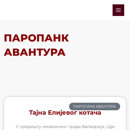
Skip
Mai
to
Men
content
ПАРОПАНК
АВАНТУРА
ПАРОПАНК АВАНТУРА
Тајна Елијевог котача
У средишту механичког града Валверија, гдје