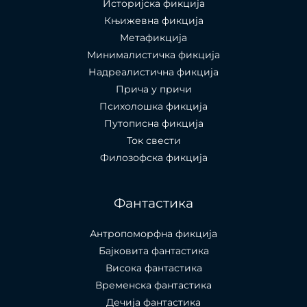
Историјска фикција
Књижевна фикција
Метафикција
Минималистичка фикција
Надреалистична фикција
Прича у причи
Психолошкa фикција
Путописна фикција
Ток свести
Филозофска фикција
Фантастика
Антропоморфна фикција
Бајковита фантастика
Висока фантастика
Временска фантастика
Дечија фантастика