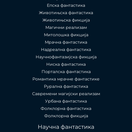
Епска фантастика
Животињска фантастика
Животињска фикција
Магични реализам
Митолошка фикција
Мрачна фантастика
Надреална фантастика
Научнофантазијска фикција
Ниска фантастика
Порталска фантастика​
Романтика мрачне фантастике
Рурална фантастика
Савремени магијски реализам
Урбана фантастика
Фолклорна фантастика
Фолклорна фикција
Научна фантастика