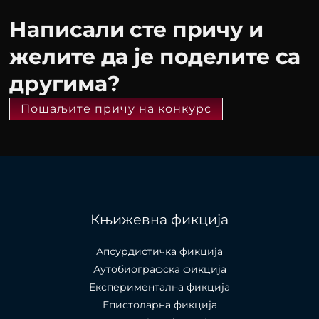
Написали сте причу и
желите да је поделите са
другима?
Пошаљите причу на конкурс
Књижевна фикција
Апсурдистичка фикција
Аутобиографска фикција
Експериментална фикција
Епистоларна фикција