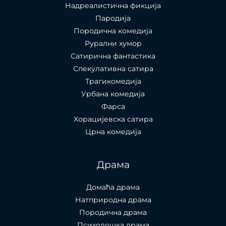
Надреалистична фикција
Пародија
Породична комедија
Рурални хумор
Сатирична фантастика
Спекулативна сатира
Трагикомедија
Урбана комедија
Фарса
Хорацијевска сатира
Црна комедија
Драма
Домаћа драма
Натприродна драма
Породична драма
Психолошка драма