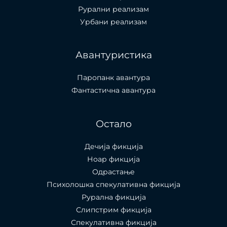
Рурални реализам
Урбани реализам
Авантуристика
Паропанк авантура
Фантастична авантура
Остало
Дечија фикција
Ноар фикција
Одрастање
Психолошка спекулативна фикција
Рурална фикција
Слипстрим фикција
Спекулативна фикција