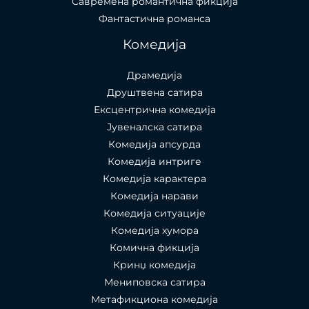
Савремена романтична фикција
Фантастична романса
Комедија
Драмедија
Друштвена сатира
Ексцентрична комедија
Јувеналска сатира
Комедија апсурда
Комедија интриге
Комедија карактера
Комедија нарави
Комедија ситуације
Комедија хумора
Комична фикција
Кринџ комедија
Мениповска сатира
Метафикциона комедија