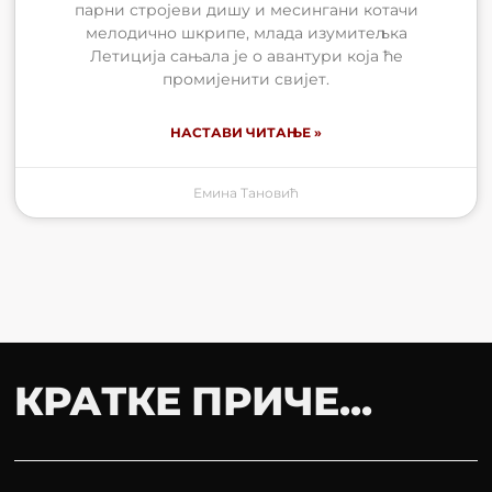
парни стројеви дишу и месингани котачи
мелодично шкрипе, млада изумитељка
Летиција сањала је о авантури која ће
промијенити свијет.
НАСТАВИ ЧИТАЊЕ »
Емина Тановић
КРАТКЕ ПРИЧЕ...