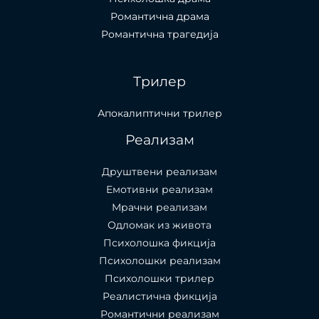
Романтична драма
Романтична трагедија
Трилер
Апокалиптични трилер
Реализам
Друштвени реализам
Емотивни реализам
Мрачни реализам
Одломак из живота
Психолошкa фикција
Психолошки реализам
Психолошки трилер
Реалистична фикција
Романтични реализам