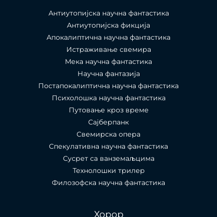
Антиутопијска научна фантастика
Антиутопијска фикција
Апокалиптична научна фантастика
Истраживање свемира
Мека научна фантастика
Научна фантазија
Постапокалиптична научна фантастика
Психолошка научна фантастика
Путовање кроз време
Сајберпанк
Свемирска опера
Спекулативна научна фантастика
Сусрет са ванземаљцима
Технолошки трилер
Филозофска научна фантастика
Хорор