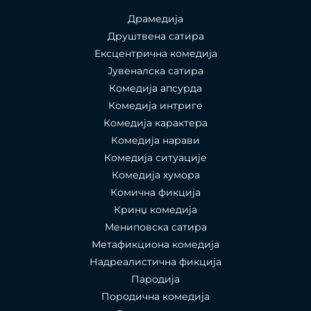
Драмедија
Друштвена сатира
Ексцентрична комедија
Јувеналска сатира
Комедија апсурда
Комедија интриге
Комедија карактера
Комедија нарави
Комедија ситуације
Комедија хумора
Комична фикција
Кринџ комедија
Мениповска сатира
Метафикциона комедија
Надреалистична фикција
Пародија
Породична комедија