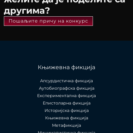
другима?
Пошаљите причу на конкурс
Књижевна фикција
Апсурдистичка фикција
Аутобиографска фикција
Експериментална фикција
Епистоларна фикција
Историјска фикција
Књижевна фикција
Метафикција
Минималистичка фикција