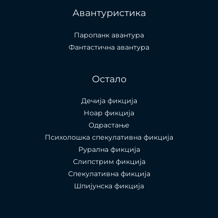
Авантуристика
Паропанк авантура
Фантастична авантура
Остало
Дечија фикција
Ноар фикција
Одрастање
Психолошка спекулативна фикција
Рурална фикција
Слипстрим фикција
Спекулативна фикција
Шпијунска фикција