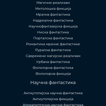
Магични реализам
Митолошка фикција
Мрачна фантастика
Надреална фантастика
Научнофантазијска фикција
Ниска фантастика
Порталска фантастика​
Романтика мрачне фантастике
Рурална фантастика
Савремени магијски реализам
Урбана фантастика
Фолклорна фантастика
Фолклорна фикција
Научна фантастика
Антиутопијска научна фантастика
Антиутопијска фикција
Апокалиптична научна фантастика