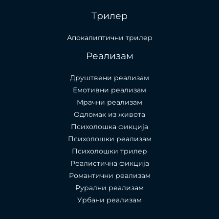
Трилер
Апокалиптични трилер
Реализам
Друштвени реализам
Емотивни реализам
Мрачни реализам
Одломак из живота
Психолошкa фикција
Психолошки реализам
Психолошки трилер
Реалистична фикција
Романтични реализам
Рурални реализам
Урбани реализам