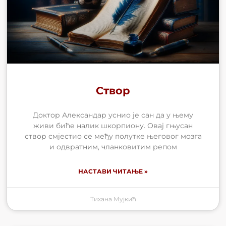
Створ
Доктор Александар уснио је сан да у њему
живи биће налик шкорпиону. Овај гњусан
створ смјестио се међу полутке његовог мозга
и одвратним, чланковитим репом
НАСТАВИ ЧИТАЊЕ »
Тихана Мујкић