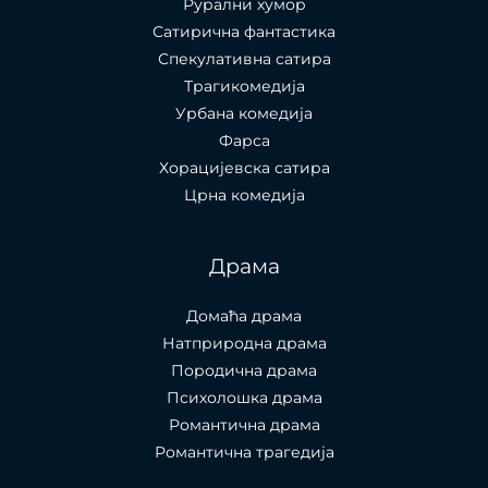
Рурални хумор
Сатирична фантастика
Спекулативна сатира
Трагикомедија
Урбана комедија
Фарса
Хорацијевска сатира
Црна комедија
Драма
Домаћа драма
Натприродна драма
Породична драма
Психолошка драма
Романтична драма
Романтична трагедија