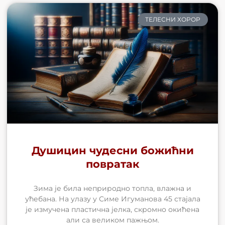
ТЕЛЕСНИ ХОРОР
Душицин чудесни божићни
повратак
Зима је била неприродно топла, влажна и
ућебана. На улазу у Симе Игуманова 45 стајала
је измучена пластична јелка, скромно окићена
али са великом пажњом.