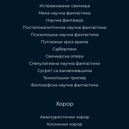
Истраживање свемира
Мека научна фантастика
Научна фантазија
Постапокалиптична научна фантастика
Психолошка научна фантастика
Путовање кроз време
Сајберпанк
Свемирска опера
Спекулативна научна фантастика
Сусрет са ванземаљцима
Технолошки трилер
Филозофска научна фантастика
Хорор
Авантуристички хорор
Космички хорор