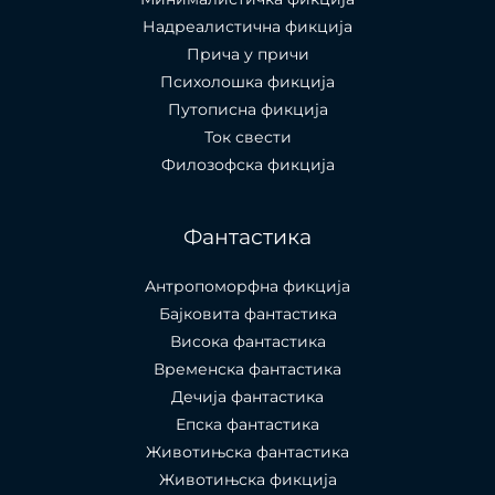
Надреалистична фикција
Прича у причи
Психолошкa фикција
Путописна фикција
Ток свести
Филозофска фикција
Фантастика
Антропоморфна фикција
Бајковита фантастика
Висока фантастика
Временска фантастика
Дечија фантастика
Епска фантастика
Животињска фантастика
Животињска фикција