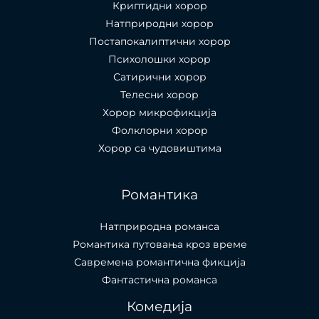
Криптидни хорор
Натприродни хорор
Постапокалиптични хорор
Психолошки хорор
Сатирични хорор
Телесни хорор
Хорор микрофикција
Фолклорни хорор
Хорор са чудовиштима
Романтика
Натприродна романса
Романтика путовања кроз време
Савремена романтична фикција
Фантастична романса
Комедија