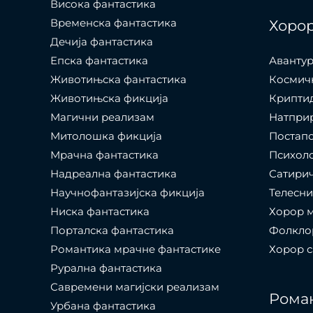
Висока фантастика
Временска фантастика
Хоро
Дечија фантастика
Епска фантастика
Авантур
Животињска фантастика
Космич
Животињска фикција
Крипти
Магични реализам
Натпри
Митолошка фикција
Постап
Мрачна фантастика
Психол
Надреална фантастика
Сатири
Научнофантазијска фикција
Телесни
Ниска фантастика
Хорор 
Порталска фантастика​
Фолкло
Романтика мрачне фантастике
Хорор 
Рурална фантастика
Савремени магијски реализам
Рома
Урбана фантастика