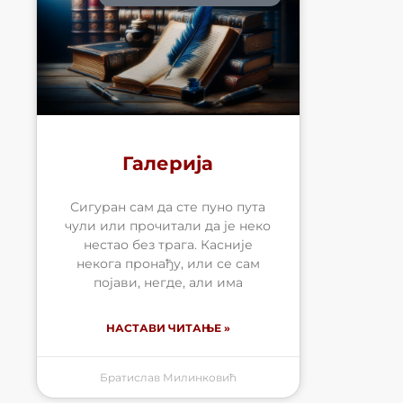
Галерија
Сигуран сам да сте пуно пута
чули или прочитали да је неко
нестао без трага. Касније
некога пронађу, или се сам
појави, негде, али има
НАСТАВИ ЧИТАЊЕ »
Братислав Милинковић