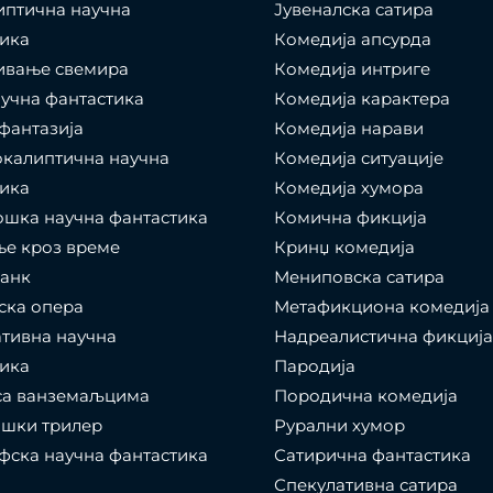
иптична научна
Јувеналска сатира
ика
Комедија апсурда
ивање свемира
Комедија интриге
учна фантастика
Комедија карактера
фантазија
Комедија нарави
калиптична научна
Комедија ситуације
ика
Комедија хумора
шка научна фантастика
Комична фикција
е кроз време
Кринџ комедија
панк
Мениповска сатира
ска опера
Метафикциона комедија
тивна научна
Надреалистична фикција
ика
Пародија
са ванземаљцима
Породична комедија
ошки трилер
Рурални хумор
ска научна фантастика
Сатирична фантастика
Спекулативна сатира