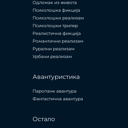
Одломак из живота
Психолошкa фикција
Психолошки реализам
Психолошки трилер
Реалистична фикција
Романтични реализам
Рурални реализам
Урбани реализам
Авантуристика
Паропанк авантура
Фантастична авантура
Остало