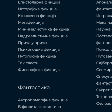
Епистоларна фикција
Апокал
Историјска фикција
фантаст
Књижевна фикција
Истраж
Метафикција
Мека на
Минималистичка фикција
Научна 
Надреалистична фикција
Постапо
Прича у причи
фантаст
Психолошкa фикција
Психоло
Путописна фикција
Путовањ
Ток свести
Сајбер
Филозофска фикција
Свемир
Спекула
фантаст
Фантастика
Сусрет 
Технол
Антропоморфна фикција
Филозоф
Бајковита фантастика