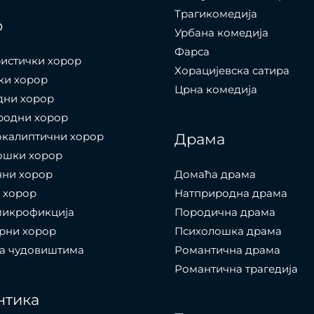
Трагикомедија
р
Урбана комедија
Фарса
истички хорор
Хорацијевска сатира
ки хорор
Црна комедија
дни хорор
родни хорор
окалиптични хорор
Драма
ошки хорор
чни хорор
Домаћа драма
 хорор
Натприродна драма
микрофикција
Породична драма
рни хорор
Психолошка драма
са чудовиштима
Романтична драма
Романтична трагедија
нтика