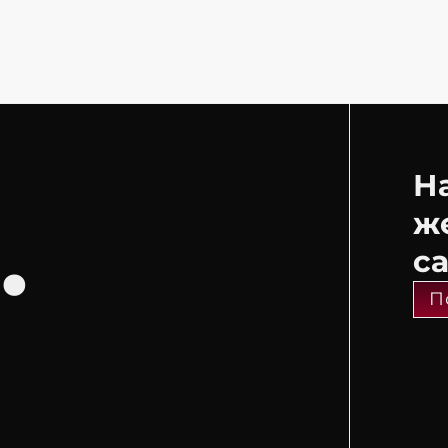
Н
.
ж
с
П