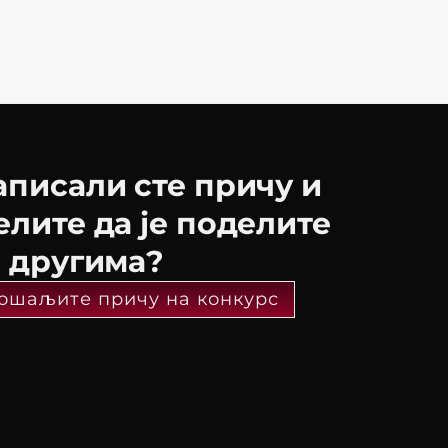
аписали сте причу и
елите да је поделите
а другима?
ошаљите причу на конкурс