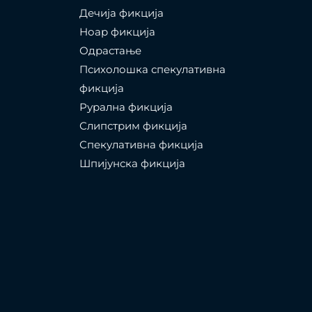
Дечија фикција
Ноар фикција
Одрастање
Психолошка спекулативна
фикција
Рурална фикција
Слипстрим фикција
Спекулативна фикција
Шпијунска фикција