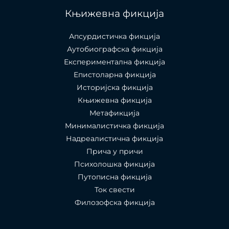
Књижевна фикција
Апсурдистичка фикција
Аутобиографска фикција
Експериментална фикција
Епистоларна фикција
Историјска фикција
Књижевна фикција
Метафикција
Минималистичка фикција
Надреалистична фикција
Прича у причи
Психолошкa фикција
Путописна фикција
Ток свести
Филозофска фикција