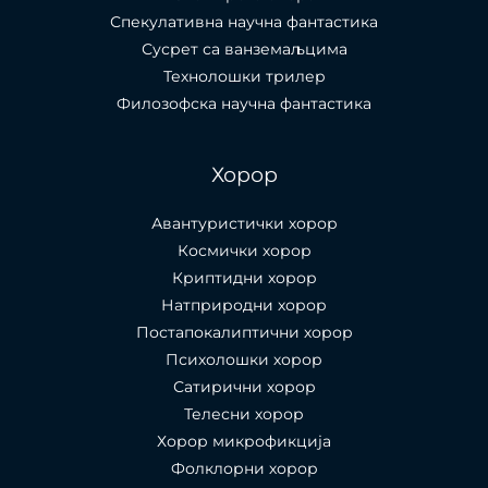
Спекулативна научна фантастика
Сусрет са ванземаљцима
Технолошки трилер
Филозофска научна фантастика
Хорор
Авантуристички хорор
Космички хорор
Криптидни хорор
Натприродни хорор
Постапокалиптични хорор
Психолошки хорор
Сатирични хорор
Телесни хорор
Хорор микрофикција
Фолклорни хорор