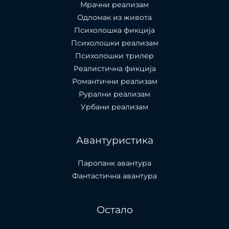
Мрачни реализам
Одломак из живота
Психолошкa фикција
Психолошки реализам
Психолошки трилер
Реалистична фикција
Романтични реализам
Рурални реализам
Урбани реализам
Авантуристика
Паропанк авантура
Фантастична авантура
Остало