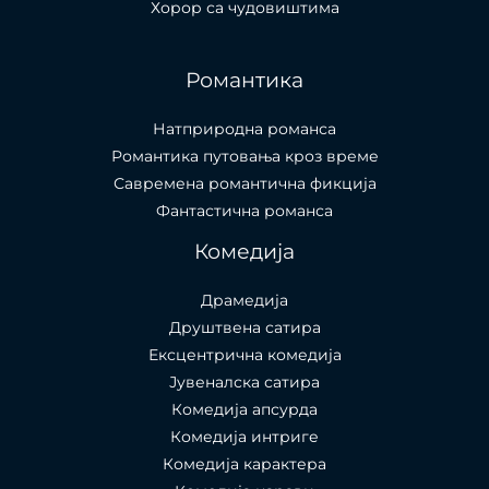
Хорор са чудовиштима
Романтика
Натприродна романса
Романтика путовања кроз време
Савремена романтична фикција
Фантастична романса
Комедија
Драмедија
Друштвена сатира
Ексцентрична комедија
Јувеналска сатира
Комедија апсурда
Комедија интриге
Комедија карактера