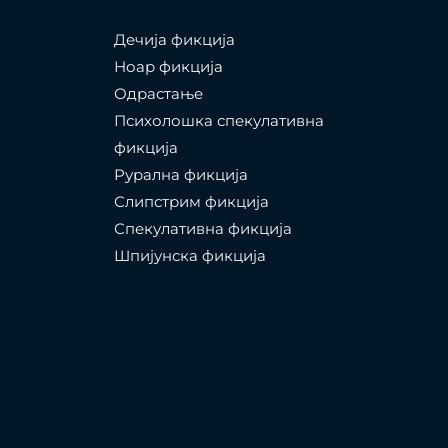
Дечија фикција
Ноар фикција
Одрастање
Психолошка спекулативна
фикција
Рурална фикција
Слипстрим фикција
Спекулативна фикција
Шпијунска фикција