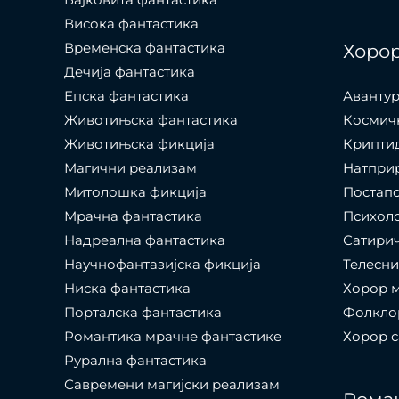
Висока фантастика
Временска фантастика
Хоро
Дечија фантастика
Епска фантастика
Авантур
Животињска фантастика
Космич
Животињска фикција
Крипти
Магични реализам
Натпри
Митолошка фикција
Постап
Мрачна фантастика
Психол
Надреална фантастика
Сатири
Научнофантазијска фикција
Телесни
Ниска фантастика
Хорор 
Порталска фантастика​
Фолкло
Романтика мрачне фантастике
Хорор 
Рурална фантастика
Савремени магијски реализам