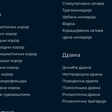
Спекулативна сатира
Трагикомедија
р
Урбана комедија
Фарса
истички хорор
Хорацијевска сатира
ки хорор
Црна комедија
дни хорор
родни хорор
окалиптични хорор
Драма
ошки хорор
чни хорор
Домаћа драма
 хорор
Натприродна драма
микрофикција
Породична драма
рни хорор
Психолошка драма
са чудовиштима
Романтична драма
Романтична трагедија