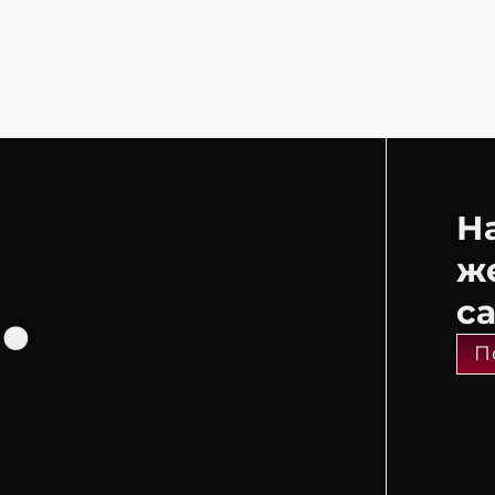
Н
.
ж
с
П