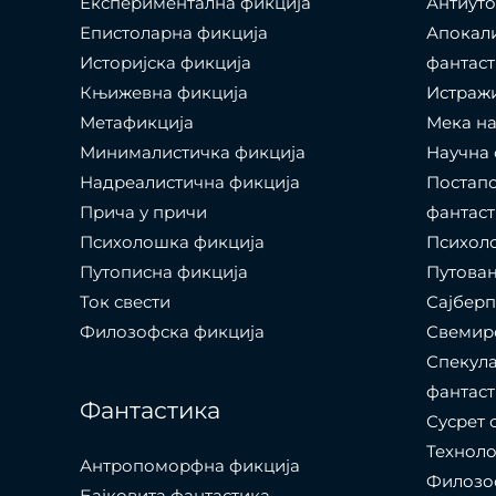
Експериментална фикција
Антиуто
Епистоларна фикција
Апокал
Историјска фикција
фантаст
Књижевна фикција
Истраж
Метафикција
Мека на
Минималистичка фикција
Научна 
Надреалистична фикција
Постапо
Прича у причи
фантаст
Психолошкa фикција
Психоло
Путописна фикција
Путовањ
Ток свести
Сајбер
Филозофска фикција
Свемир
Спекула
фантаст
Фантастика
Сусрет 
Технол
Антропоморфна фикција
Филозоф
Бајковита фантастика