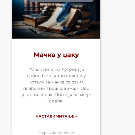
Мачка у џаку
Мачак Гиле, на лутрији је
добио бесплатан викенд у
хотелу за мачке са свим
плаћеним трошковима. – Ово
је први корак. Погледала ме је
срећа.
НАСТАВИ ЧИТАЊЕ »
Марко Филиповић