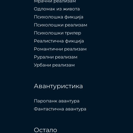
Мрачни реализам
Одломак из живота
Психолошкa фикција
Психолошки реализам
Психолошки трилер
Реалистична фикција
Романтични реализам
Рурални реализам
Урбани реализам
Авантуристика
Паропанк авантура
Фантастична авантура
Остало