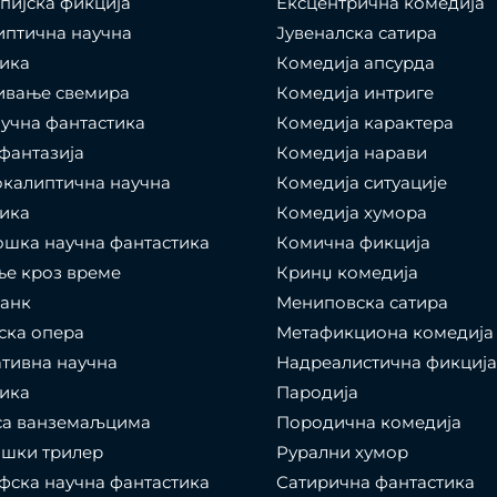
пијска фикција
Ексцентрична комедија
иптична научна
Јувеналска сатира
ика
Комедија апсурда
ивање свемира
Комедија интриге
учна фантастика
Комедија карактера
фантазија
Комедија нарави
калиптична научна
Комедија ситуације
ика
Комедија хумора
шка научна фантастика
Комична фикција
е кроз време
Кринџ комедија
панк
Мениповска сатира
ска опера
Метафикциона комедија
тивна научна
Надреалистична фикција
ика
Пародија
са ванземаљцима
Породична комедија
ошки трилер
Рурални хумор
ска научна фантастика
Сатирична фантастика