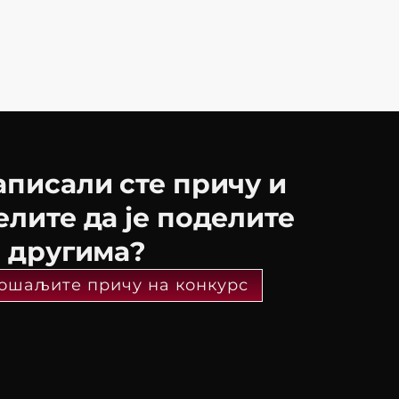
аписали сте причу и
елите да је поделите
а другима?
ошаљите причу на конкурс