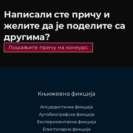
Написали сте причу и
желите да је поделите са
другима?
Пошаљите причу на конкурс
Књижевна фикција
Апсурдистичка фикција
Аутобиографска фикција
Експериментална фикција
Епистоларна фикција