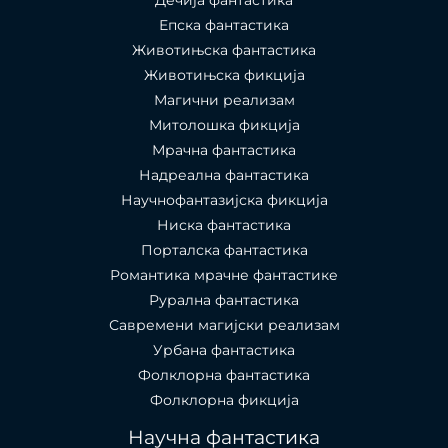
Епска фантастика
Животињска фантастика
Животињска фикција
Магични реализам
Митолошка фикција
Мрачна фантастика
Надреална фантастика
Научнофантазијска фикција
Ниска фантастика
Порталска фантастика​
Романтика мрачне фантастике
Рурална фантастика
Савремени магијски реализам
Урбана фантастика
Фолклорна фантастика
Фолклорна фикција
Научна фантастика