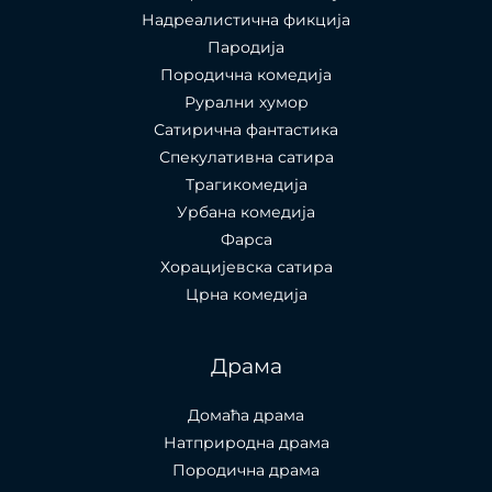
Надреалистична фикција
Пародија
Породична комедија
Рурални хумор
Сатирична фантастика
Спекулативна сатира
Трагикомедија
Урбана комедија
Фарса
Хорацијевска сатира
Црна комедија
Драма
Домаћа драма
Натприродна драма
Породична драма