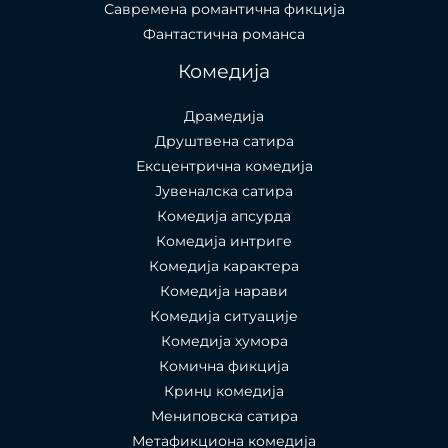
Савремена романтична фикција
Фантастична романса
Комедија
Драмедија
Друштвена сатира
Ексцентрична комедија
Јувеналска сатира
Комедија апсурда
Комедија интриге
Комедија карактера
Комедија нарави
Комедија ситуације
Комедија хумора
Комична фикција
Кринџ комедија
Мениповска сатира
Метафикциона комедија