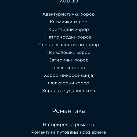
Хорор
Авантуристички хорор
Космички хорор
Криптидни хорор
Натприродни хорор
Постапокалиптични хорор
Психолошки хорор
Сатирични хорор
Телесни хорор
Хорор микрофикција
Фолклорни хорор
Хорор са чудовиштима
Романтика
Натприродна романса
Романтика путовања кроз време