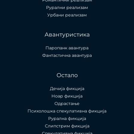
Рурални реализам
Урбани реализам
Авантуристика
Паропанк авантура
Фантастична авантура
Остало
Дечија фикција
Ноар фикција
Одрастање
Психолошка спекулативна фикција
Рурална фикција
Слипстрим фикција
Спекулативна фикција