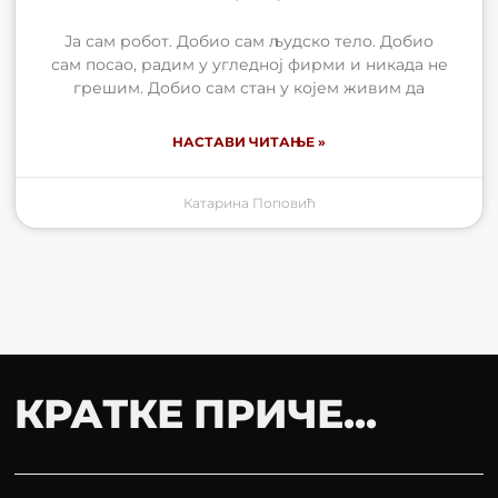
Ја сам робот. Добио сам људско тело. Добио
сам посао, радим у угледној фирми и никада не
грешим. Добио сам стан у којем живим да
НАСТАВИ ЧИТАЊЕ »
Катарина Поповић
КРАТКЕ ПРИЧЕ...