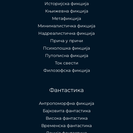
Историјска фикција
Књижевна фикција
Метафикција
Минималистичка фикција
Надреалистична фикција
Прича у причи
Психолошкa фикција
Путописна фикција
Ток свести
Филозофска фикција
Фантастика
Антропоморфна фикција
Бајковита фантастика
Висока фантастика
Временска фантастика
Дечија фантастика