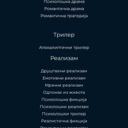
Психолошка драма
Романтична драма
Романтична трагедија
Трилер
Апокалиптични трилер
Реализам
Друштвени реализам
Емотивни реализам
Мрачни реализам
Одломак из живота
Психолошкa фикција
Психолошки реализам
Психолошки трилер
Реалистична фикција
Романтични реализам