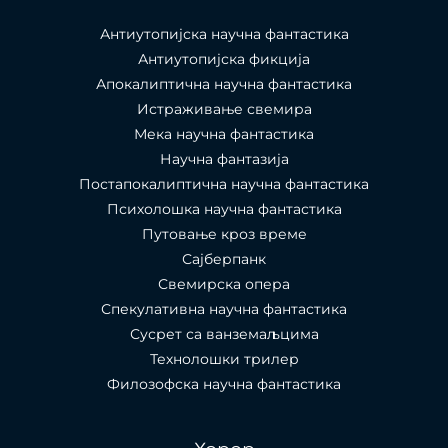
Антиутопијска научна фантастика
Антиутопијска фикција
Апокалиптична научна фантастика
Истраживање свемира
Мека научна фантастика
Научна фантазија
Постапокалиптична научна фантастика
Психолошка научна фантастика
Путовање кроз време
Сајберпанк
Свемирска опера
Спекулативна научна фантастика
Сусрет са ванземаљцима
Технолошки трилер
Филозофска научна фантастика