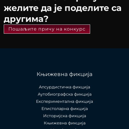
желите да је поделите са
другима?
Пошаљите причу на конкурс
Књижевна фикција
Апсурдистичка фикција
Аутобиографска фикција
Експериментална фикција
Епистоларна фикција
Историјска фикција
Књижевна фикција