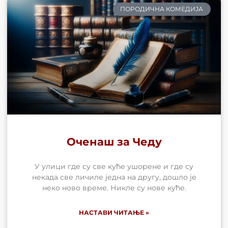
ПОРОДИЧНА КОМЕДИЈА
Оченаш за Чеду
У улици где су све куће ушорене и где су
некада све личиле једна на другу, дошло је
неко ново време. Никле су нове куће.
НАСТАВИ ЧИТАЊЕ »