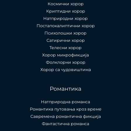
Космички хорор
Криптидни хорор
Натприродни хорор
Постапокалиптични хорор
Психолошки хорор
Сатирични хорор
Телесни хорор
Хорор микрофикција
Фолклорни хорор
Хорор са чудовиштима
Романтика
Натприродна романса
Романтика путовања кроз време
Савремена романтична фикција
Фантастична романса