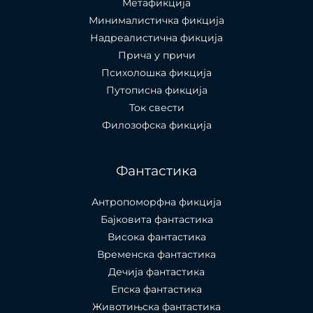
Метафикција
Минималистичка фикција
Надреалистична фикција
Прича у причи
Психолошкa фикција
Путописна фикција
Ток свести
Филозофска фикција
Фантастика
Антропоморфна фикција
Бајковита фантастика
Висока фантастика
Временска фантастика
Дечија фантастика
Епска фантастика
Животињска фантастика