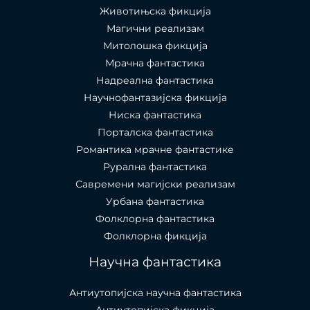
Животињска фикција
Магични реализам
Митолошка фикција
Мрачна фантастика
Надреална фантастика
Научнофантазијска фикција
Ниска фантастика
Порталска фантастика​
Романтика мрачне фантастике
Рурална фантастика
Савремени магијски реализам
Урбана фантастика
Фолклорна фантастика
Фолклорна фикција
Научна фантастика
Антиутопијска научна фантастика