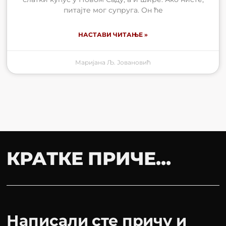
питајте мог супруга. Он ће
НАСТАВИ ЧИТАЊЕ »
Маријана Љ. Јовановић
КРАТКЕ ПРИЧЕ...
Написали сте причу и