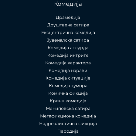
Комедија
Драмедија
Друштвена сатира
Ексцентрична комедија
Јувеналска сатира
Комедија апсурда
Комедија интриге
Комедија карактера
Комедија нарави
Комедија ситуације
Комедија хумора
Комична фикција
Кринџ комедија
Мениповска сатира
Метафикциона комедија
Надреалистична фикција
Пародија