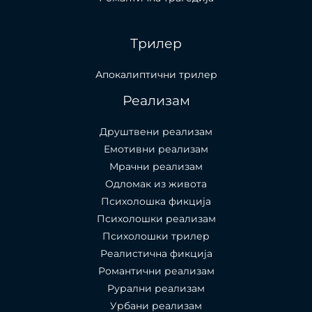
Трилер
Апокалиптични трилер
Реализам
Друштвени реализам
Емотивни реализам
Мрачни реализам
Одломак из живота
Психолошкa фикција
Психолошки реализам
Психолошки трилер
Реалистична фикција
Романтични реализам
Рурални реализам
Урбани реализам