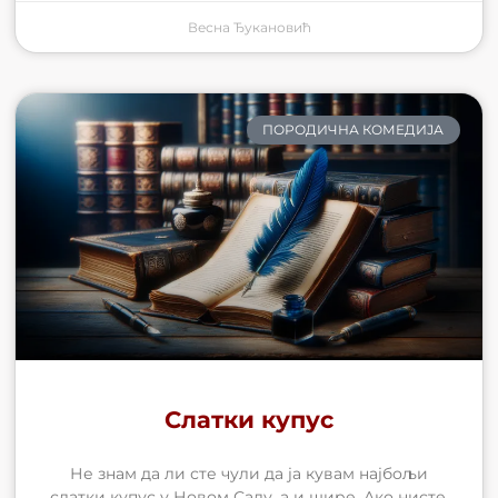
Весна Ђукановић
ПОРОДИЧНА КОМЕДИЈА
Слатки купус
Не знам да ли сте чули да ја кувам најбољи
слатки купус у Новом Саду, а и шире. Ако нисте,