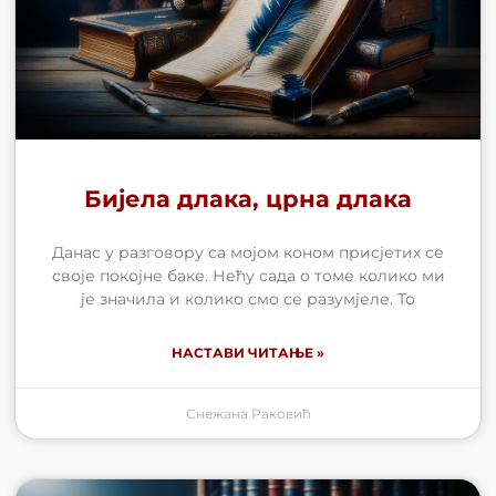
Бијела длака, црна длака
Данас у разговору са мојом коном присјетих се
своје покојне баке. Нећу сада о томе колико ми
је значила и колико смо се разумјеле. То
НАСТАВИ ЧИТАЊЕ »
Снежана Раковић