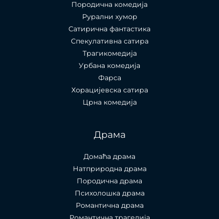
Породична комедија
Рурални хумор
Сатирична фантастика
Спекулативна сатира
Трагикомедија
Урбана комедија
Фарса
Хорацијевска сатира
Црна комедија
Драма
Домаћа драма
Натприродна драма
Породична драма
Психолошка драма
Романтична драма
Романтична трагедија