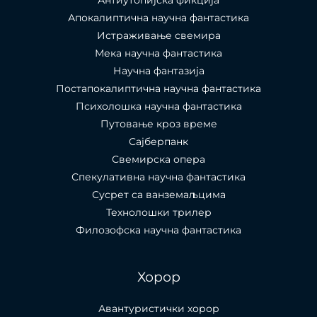
Антиутопијска фикција
Апокалиптична научна фантастика
Истраживање свемира
Мека научна фантастика
Научна фантазија
Постапокалиптична научна фантастика
Психолошка научна фантастика
Путовање кроз време
Сајберпанк
Свемирска опера
Спекулативна научна фантастика
Сусрет са ванземаљцима
Технолошки трилер
Филозофска научна фантастика
Хорор
Авантуристички хорор