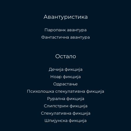
Авантуристика
Паропанк авантура
Фантастична авантура
Остало
Дечија фикција
Ноар фикција
Одрастање
Психолошка спекулативна фикција
Рурална фикција
Слипстрим фикција
Спекулативна фикција
Шпијунска фикција