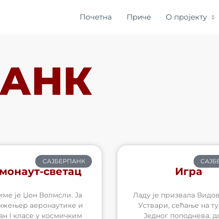
Почетна
Приче
О пројекту
ПАНК
САЈБЕРПАНК
САЈБ
монаут-светац
Игра
име је Џон Волмсли. Ја
Ладу је призвала Видов
нжењер аеронаутике и
Уствари, сећање на ту
ан I класе у космичким
Једног поподнева, до