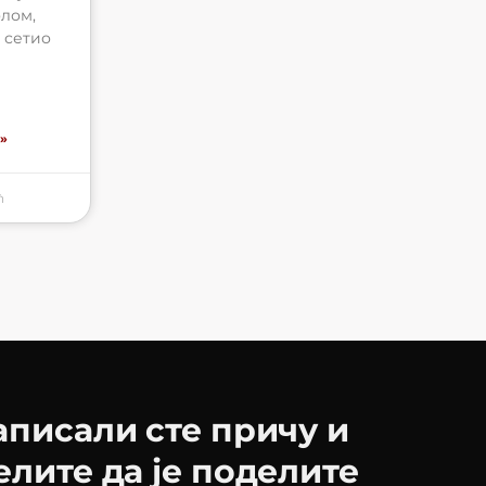
олом,
о сетио
»
ћ
аписали сте причу и
елите да је поделите