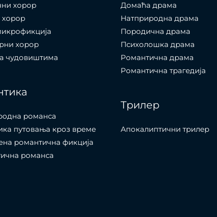
чни хорор
Домаћа драма
 хорор
Натприродна драма
микрофикција
Породична драма
рни хорор
Психолошка драма
са чудовиштима
Романтична драма
Романтична трагедија
нтика
Трилер
родна романса
ка путовања кроз време
Апокалиптични трилер
ена романтична фикција
тична романса