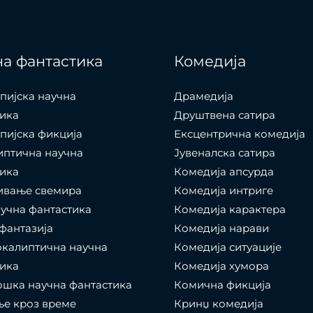
а фантастика
Комедија
пијска научна
Драмедија
ика
Друштвена сатира
пијска фикција
Ексцентрична комедија
иптична научна
Јувеналска сатира
ика
Комедија апсурда
ивање свемира
Комедија интриге
учна фантастика
Комедија карактера
фантазија
Комедија нарави
калиптична научна
Комедија ситуације
ика
Комедија хумора
шка научна фантастика
Комична фикција
е кроз време
Кринџ комедија