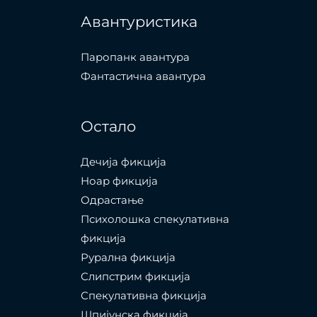
Авантуристика
Паропанк авантура
Фантастична авантура
Остало
Дечија фикција
Ноар фикција
Одрастање
Психолошка спекулативна
фикција
Рурална фикција
Слипстрим фикција
Спекулативна фикција
Шпијунска фикција