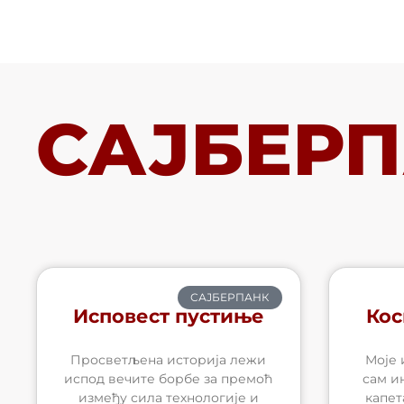
Skip
to
content
САЈБЕР
САЈБЕРПАНК
Исповест пустиње
Кос
Просветљена историја лежи
Моје 
испод вечите борбе за премоћ
сам и
између сила технологије и
капет