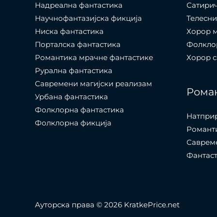
Надреална фантастика
Сатири
Научнофантазијска фикција
Телесни
Ниска фантастика
Хорор 
Порталска фантастика​
Фолкло
Романтика мрачне фантастике
Хорор 
Рурална фантастика
Савремени магијски реализам
Рома
Урбана фантастика
Фолклорна фантастика
Натпри
Фолклорна фикција
Романти
Саврем
Фантас
Ауторска права © 2026 KratkePrice.net