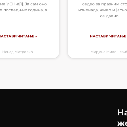
ма УСН-а[1]. Ја сам оно
седео за празним ст
е последњих година, а
изненада, живо и јасн
се давно
НАСТАВИ ЧИТАЊЕ »
НАСТАВИ ЧИТАЊЕ 
Ненад Митровић
Мирјана Милошеви
Н
ж