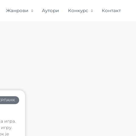
Жанрови
Аутори
Конкурс
Контакт
ЕРПАНК
а игра.
 игру.
к је