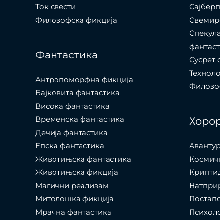
Ток свести
Сајбер
Филозофска фикција
Свемир
Спекула
фантаст
Фантастика
Сусрет 
Технол
Антропоморфна фикција
Филозоф
Бајковита фантастика
Висока фантастика
Временска фантастика
Хоро
Дечија фантастика
Епска фантастика
Авантур
Животињска фантастика
Космич
Животињска фикција
Крипти
Магични реализам
Натпри
Митолошка фикција
Постап
Мрачна фантастика
Психол