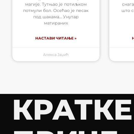
магије. Тутњао је потиљком
снага
потмули бол. Осећао је песак
што с
под шакама… Унутар
матираних
НАСТАВИ ЧИТАЊЕ »
Алекса Јаџић
КРАТКЕ