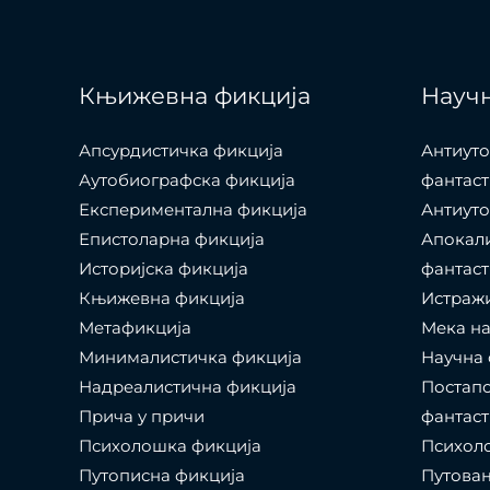
Књижевна фикција
Научн
Апсурдистичка фикција
Антиуто
Аутобиографска фикција
фантаст
Експериментална фикција
Антиуто
Епистоларна фикција
Апокал
Историјска фикција
фантаст
Књижевна фикција
Истраж
Метафикција
Мека на
Минималистичка фикција
Научна 
Надреалистична фикција
Постапо
Прича у причи
фантаст
Психолошкa фикција
Психоло
Путописна фикција
Путовањ