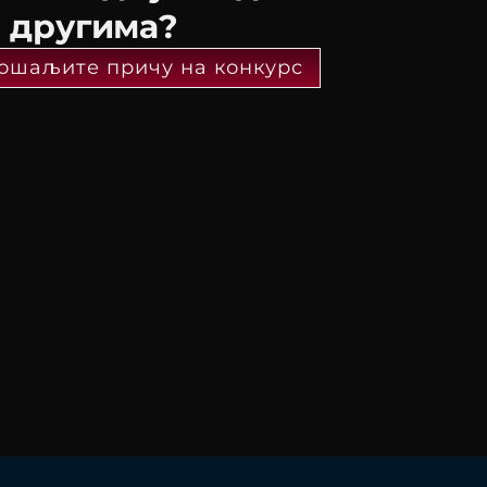
а другима?
ошаљите причу на конкурс