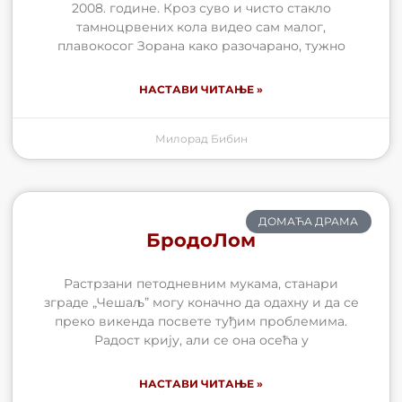
2008. године. Кроз суво и чисто стакло
тамноцрвених кола видео сам малог,
плавокосог Зорана како разочарано, тужно
НАСТАВИ ЧИТАЊЕ »
Милорад Бибин
ДОМАЋА ДРАМА
БродоЛом
Растрзани петодневним мукама, станари
зграде „Чешаљ” могу коначно да одахну и да се
преко викенда посвете туђим проблемима.
Радост крију, али се она осећа у
НАСТАВИ ЧИТАЊЕ »