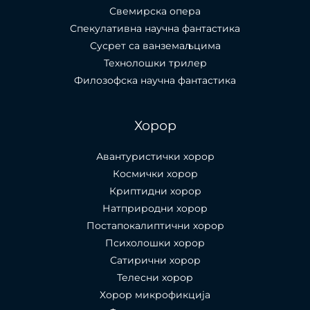
Свемирска опера
Спекулативна научна фантастика
Сусрет са ванземаљцима
Технолошки трилер
Филозофска научна фантастика
Хорор
Авантуристички хорор
Космички хорор
Криптидни хорор
Натприродни хорор
Постапокалиптични хорор
Психолошки хорор
Сатирични хорор
Телесни хорор
Хорор микрофикција