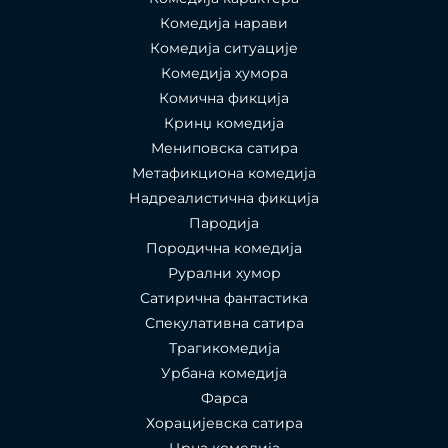
Комедија нарави
Комедија ситуације
Комедија хумора
Комична фикција
Кринџ комедија
Мениповска сатира
Метафикциона комедија
Надреалистична фикција
Пародија
Породична комедија
Рурални хумор
Сатирична фантастика
Спекулативна сатира
Трагикомедија
Урбана комедија
Фарса
Хорацијевска сатира
Црна комедија