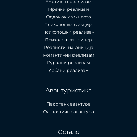
Емотивни реализам
Мрачни реализам
Одломак из живота
Психолошкa фикција
Психолошки реализам
Психолошки трилер
Реалистична фикција
Романтични реализам
Рурални реализам
Урбани реализам
Авантуристика
Паропанк авантура
Фантастична авантура
Остало