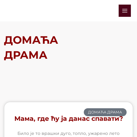
Skip
Mai
to
Men
content
ДОМАЋА
ДРАМА
ДОМАЋА ДРАМА
Мама, где ћу ја данас спавати?
Било је то врашки дуго, топло, ужарено лето