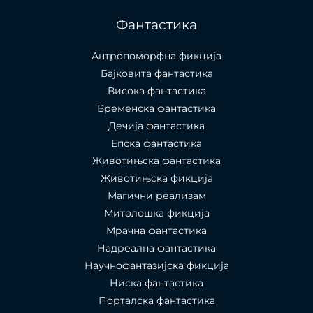
Фантастика
Антропоморфна фикција
Бајковита фантастика
Висока фантастика
Временска фантастика
Дечија фантастика
Епска фантастика
Животињска фантастика
Животињска фикција
Магични реализам
Митолошка фикција
Мрачна фантастика
Надреална фантастика
Научнофантазијска фикција
Ниска фантастика
Порталска фантастика​