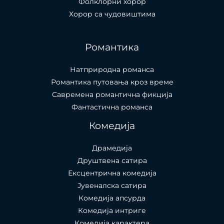
Фолклорни хорор
Хорор са чудовиштима
Романтика
Натприродна романса
Романтика путовања кроз време
Савремена романтична фикција
Фантастична романса
Комедија
Драмедија
Друштвена сатира
Ексцентрична комедија
Јувеналска сатира
Комедија апсурда
Комедија интриге
Комедија карактера