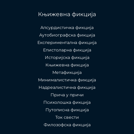
Књижевна фикција
Апсурдистичка фикција
Аутобиографска фикција
Експериментална фикција
Епистоларна фикција
Историјска фикција
Књижевна фикција
Метафикција
Минималистичка фикција
Надреалистична фикција
Прича у причи
Психолошкa фикција
Путописна фикција
Ток свести
Филозофска фикција