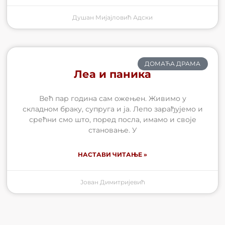
Душан Мијајловић Адски
ДОМАЋА ДРАМА
Леа и паника
Већ пар година сам ожењен. Живимо у
складном браку, супруга и ја. Лепо зарађујемо и
срећни смо што, поред посла, имамо и своје
становање. У
НАСТАВИ ЧИТАЊЕ »
Јован Димитријевић