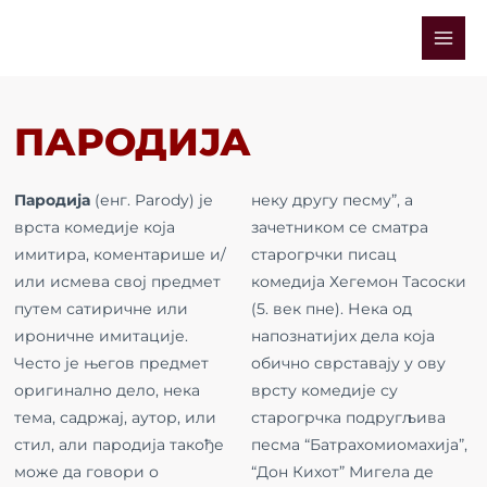
Skip
Mai
to
Men
content
ПАРОДИЈА
Пародија
(енг. Parody) је
неку другу песму”, а
врста комедије која
зачетником се сматра
имитира, коментарише и/
старогрчки писац
или исмева свој предмет
комедија Хегемон Тасоски
путем сатиричне или
(5. век пне). Нека од
ироничне имитације.
напознатијих дела која
Често је његов предмет
обично сврставају у ову
оригинално дело, нека
врсту комедије су
тема, садржај, аутор, или
старогрчка подругљива
стил, али пародија такође
песма “Батрахомиомахија”,
може да говори о
“Дон Кихот” Мигела де