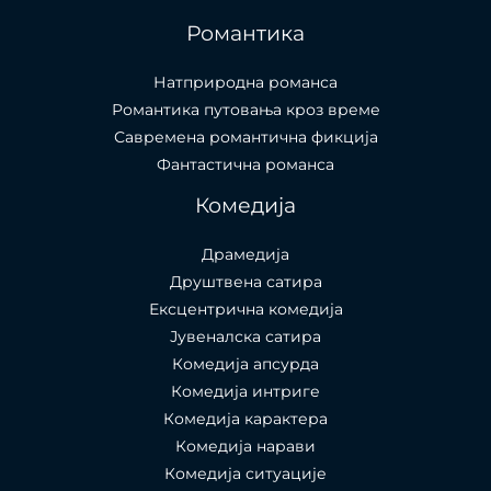
Романтика
Натприродна романса
Романтика путовања кроз време
Савремена романтична фикција
Фантастична романса
Комедија
Драмедија
Друштвена сатира
Ексцентрична комедија
Јувеналска сатира
Комедија апсурда
Комедија интриге
Комедија карактера
Комедија нарави
Комедија ситуације