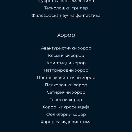
Сусрет са ванземаљцима
Технолошки трилер
Филозофска научна фантастика
Хорор
Авантуристички хорор
Космички хорор
Криптидни хорор
Натприродни хорор
Постапокалиптични хорор
Психолошки хорор
Сатирични хорор
Телесни хорор
Хорор микрофикција
Фолклорни хорор
Хорор са чудовиштима