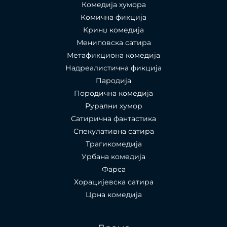
Комедија хумора
Комична фикција
Кринџ комедија
Мениповска сатира
Метафикциона комедија
Надреалистична фикција
Пародија
Породична комедија
Рурални хумор
Сатирична фантастика
Спекулативна сатира
Трагикомедија
Урбана комедија
Фарса
Хорацијевска сатира
Црна комедија