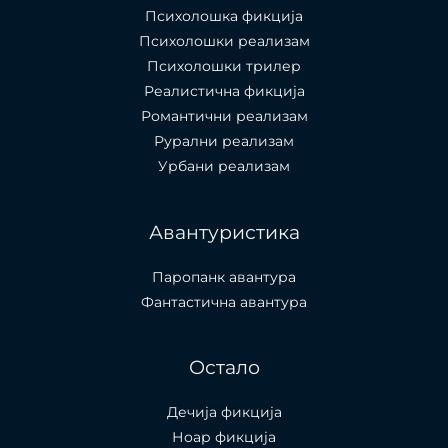
Психолошкa фикција
Психолошки реализам
Психолошки трилер
Реалистична фикција
Романтични реализам
Рурални реализам
Урбани реализам
Авантуристика
Паропанк авантура
Фантастична авантура
Остало
Дечија фикција
Ноар фикција