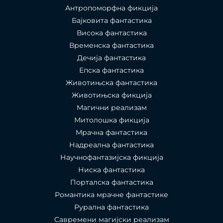
Антропоморфна фикција
Бајковита фантастика
Висока фантастика
Временска фантастика
Дечија фантастика
Епска фантастика
Животињска фантастика
Животињска фикција
Магични реализам
Митолошка фикција
Мрачна фантастика
Надреална фантастика
Научнофантазијска фикција
Ниска фантастика
Порталска фантастика​
Романтика мрачне фантастике
Рурална фантастика
Савремени магијски реализам