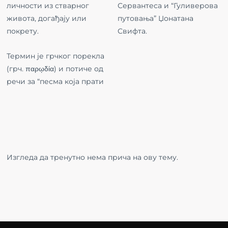
личности из стварног
Сервантеса и “Гуливерова
живота, догађају или
путовања” Џонатана
покрету.
Свифта.
Термин је грчког порекла
(грч. παρῳδία) и потиче од
речи за “песма која прати
Изгледа да тренутно нема прича на ову тему.