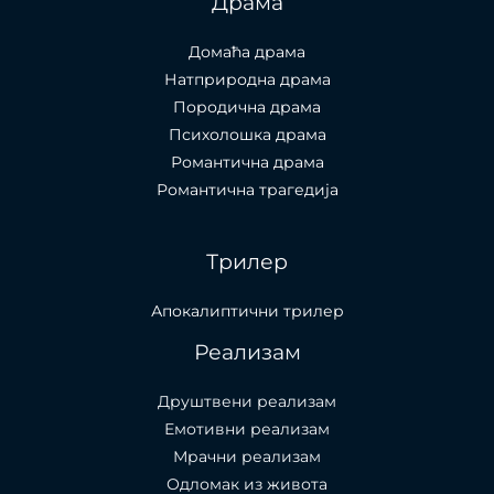
Драма
Домаћа драма
Натприродна драма
Породична драма
Психолошка драма
Романтична драма
Романтична трагедија
Трилер
Апокалиптични трилер
Реализам
Друштвени реализам
Емотивни реализам
Мрачни реализам
Одломак из живота