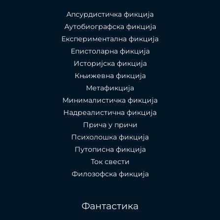
Апсурдистичка фикција
Аутобиографска фикција
Експериментална фикција
Епистоларна фикција
Историјска фикција
Књижевна фикција
Метафикција
Минималистичка фикција
Надреалистична фикција
Прича у причи
Психолошкa фикција
Путописна фикција
Ток свести
Филозофска фикција
Фантастика