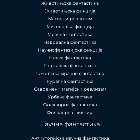
Животињска фантастика
Животињска фикција
Магични реализам
Митолошка фикција
Мрачна фантастика
Надреална фантастика
Научнофантазијска фикција
Ниска фантастика
Порталска фантастика​
Романтика мрачне фантастике
Рурална фантастика
Савремени магијски реализам
Урбана фантастика
Фолклорна фантастика
Фолклорна фикција
Научна фантастика
Антиутопијска научна фантастика