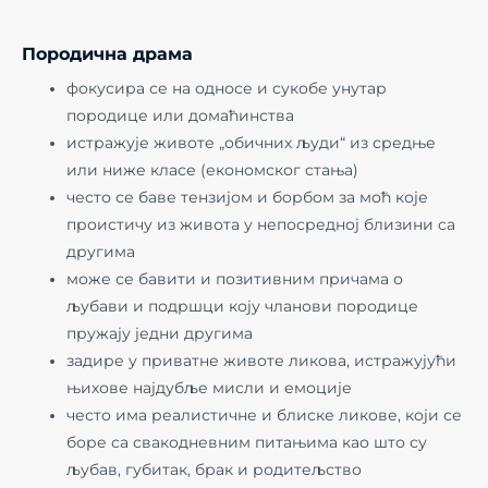
Породична драма
фокусира се на односе и сукобе унутар
породице или домаћинства
истражује животе „обичних људи“ из средње
или ниже класе (економског стања)
често се баве тензијом и борбом за моћ које
проистичу из живота у непосредној близини са
другима
може се бавити и позитивним причама о
љубави и подршци коју чланови породице
пружају једни другима
задире у приватне животе ликова, истражујући
њихове најдубље мисли и емоције
често има реалистичне и блиске ликове, који се
боре са свакодневним питањима као што су
љубав, губитак, брак и родитељство