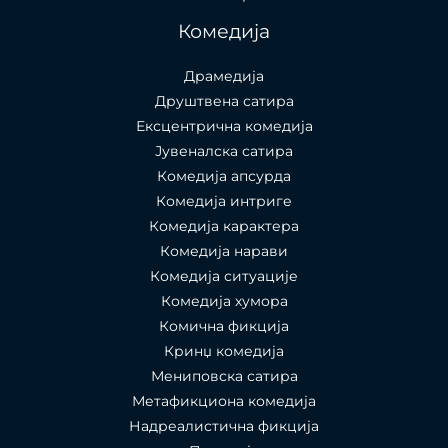
Комедија
Драмедија
Друштвена сатира
Ексцентрична комедија
Јувеналска сатира
Комедија апсурда
Комедија интриге
Комедија карактера
Комедија нарави
Комедија ситуације
Комедија хумора
Комична фикција
Кринџ комедија
Мениповска сатира
Метафикциона комедија
Надреалистична фикција