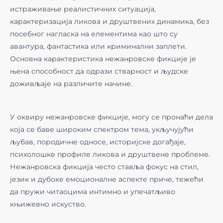
истраживање реалистичних ситуација,
карактеризација ликова и друштвених динамика, без
посебног нагласка на елементима као што су
авантура, фантастика или криминални заплети.
Основна карактеристика нежанровске фикције је
њена способност да одрази стварност и људске
доживљаје на различите начине.
У оквиру нежанровске фикције, могу се пронаћи дела
која се баве широким спектром тема, укључујући
љубав, породичне односе, историјске догађаје,
психолошке профиле ликова и друштвене проблеме.
Нежанровска фикција често ставља фокус на стил,
језик и дубоке емоционалне аспекте приче, тежећи
да пружи читаоцима интимно и упечатљиво
књижевно искуство.