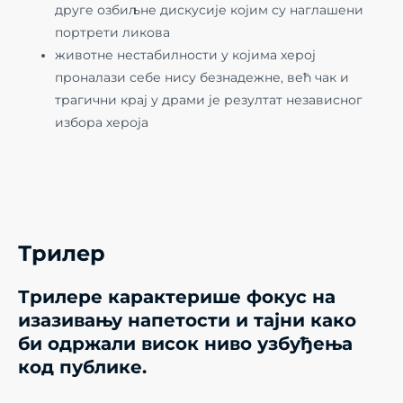
друге озбиљне дискусије којим су наглашени
портрети ликова
животне нестабилности у којима херој
проналази себе нису безнадежне, већ чак и
трагични крај у драми је резултат независног
избора хероја
Трилер
Трилере карактерише фокус на
изазивању напетости и тајни како
би одржали висок ниво узбуђења
код публике.