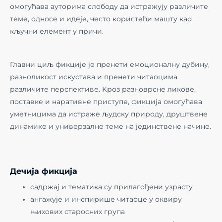
омогућава ауторима слободу да истражују различите
теме, односе и идеје, често користећи машту као
кључни елемент у причи.
Главни циљ фикције је пренети емоционалну дубину,
разноликост искустава и пренети читаоцима
различите перспективе. Kроз разноврсне ликове,
поставке и наративне приступе, фикција омогућава
уметницима да истраже људску природу, друштвене
динамике и универзалне теме на јединствене начине.
Дечија фикција
садржај и тематика су прилагођени узрасту
ангажује и инспирише читаоце у оквиру
њихових старосних група