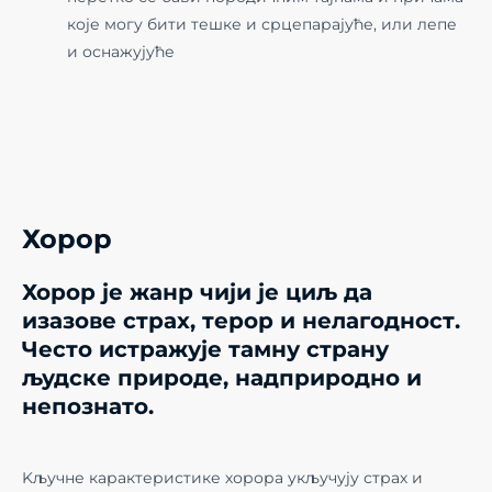
које могу бити тешке и срцепарајуће, или лепе
и оснажујуће
Хорор
Хорор је жанр чији је циљ да
изазове страх, терор и нелагодност.
Често истражује тамну страну
људске природе, надприродно и
непознато.
Kључне карактеристике хорора укључују страх и