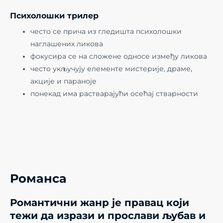
Психолошки трилер
често се прича из гледишта психолошки
наглашених ликова
фокусира се на сложене односе између ликова
често укључују елементе мистерије, драме,
акције и параноје
понекад има растварајући осећај стварности
Романса
Романтични жанр је правац који
тежи да изрази и прослави љубав и