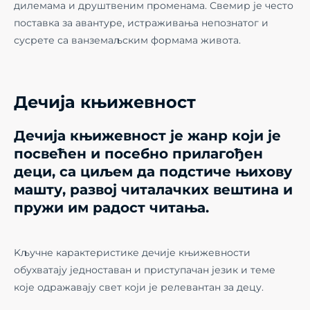
дилемама и друштвеним променама. Свемир је често
поставка за авантуре, истраживања непознатог и
сусрете са ванземаљским формама живота.
Дечија књижевност
Дечија књижевност је жанр који је
посвећен и посебно прилагођен
деци, са циљем да подстиче њихову
машту, развој читалачких вештина и
пружи им радост читања.
Kључне карактеристике дечије књижевности
обухватају једноставан и приступачан језик и теме
које одражавају свет који је релевантан за децу.