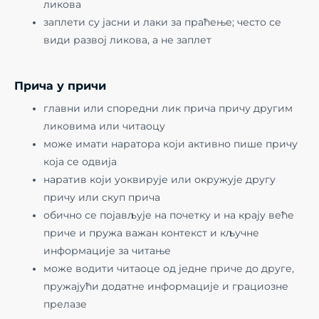
ликова
заплети су јасни и лаки за праћење; често се
види развој ликова, а не заплет
Прича у причи
главни или споредни лик прича причу другим
ликовима или читаоцу
може имати наратора који активно пише причу
која се одвија
наратив који уоквирује или окружује другу
причу или скуп прича
обично се појављује на почетку и на крају веће
приче и пружа важан контекст и кључне
информације за читање
може водити читаоце од једне приче до друге,
пружајући додатне информације и грациозне
прелазе