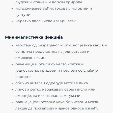
људским стањем и вољом природе
истраживање већих токова у историји и
култури
неретко двосмислен завршетак
Минималистичка фикција
изостаје од разрађеног и описног језика како би
се прича представила на једноставан и
ефикасан начин
реченице и описи су често кратке и
једноставне, придеви и прилози се слабије
користе
обично читалац одређује мотиве лика
ликови ретко изражавају своје мисли или
емоције, па их читалац сам тумачи
радња је једноставна како би читаоци могли
лакше да посматрају нијансе односа између