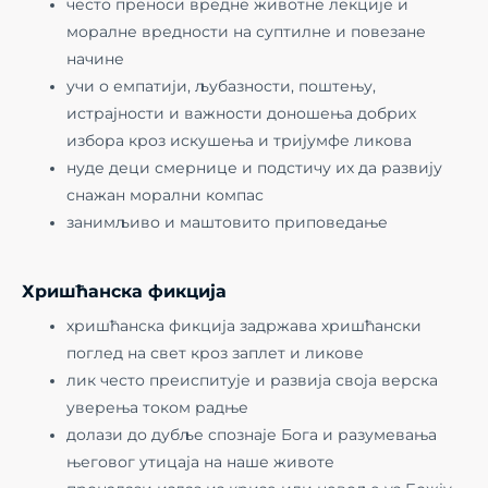
често преноси вредне животне лекције и
моралне вредности на суптилне и повезане
начине
учи о емпатији, љубазности, поштењу,
истрајности и важности доношења добрих
избора кроз искушења и тријумфе ликова
нуде деци смернице и подстичу их да развију
снажан морални компас
занимљиво и маштовито приповедање
Хришћанска фикција
хришћанска фикција задржава хришћански
поглед на свет кроз заплет и ликове
лик често преиспитује и развија своја верска
уверења током радње
долази до дубље спознаје Бога и разумевања
његовог утицаја на наше животе