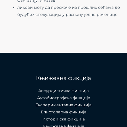
фантазију, и назад
ликови могу да прескоче из прошлих сећања до
будућих спекулација у распону једне реченице
Књижевна фикција
Апсурдистичка фикција
Аутобиографска фикција
Експериментална фикција
Епистоларна фикција
Историјска фикција
Књижевна фикција