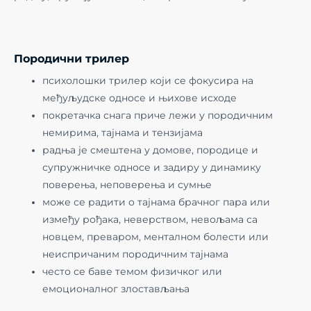
Породични трилер
психолошки трилер који се фокусира на
међуљудске односе и њихове исходе
покретачка снага приче лежи у породичним
немирима, тајнама и тензијама
радња је смештена у домове, породице и
супружничке односе и задиру у динамику
поверења, неповерења и сумње
може се радити о тајнама брачног пара или
између рођака, неверством, невољама са
новцем, преваром, менталном болести или
неиспричаним породичним тајнама
често се баве темом физичког или
емоционалног злостављања