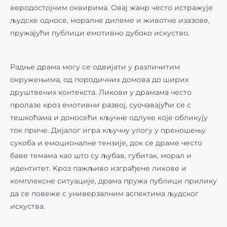
веродостојним оквирима. Овај жанр често истражује
људске односе, моралне дилеме и животне изазове,
пружајући публици емотивно дубоко искуство.
Радње драма могу се одвијати у различитим
окружењима, од породичних домова до ширих
друштвених контекста. Ликови у драмама често
пролазе кроз емотивни развој, суочавајући се с
тешкоћама и доносећи кључне одлуке које обликују
ток приче. Дијалог игра кључну улогу у преношењу
сукоба и емоционалне тензије, док се драме често
баве темама као што су љубав, губитак, морал и
идентитет. Kроз пажљиво изграђене ликове и
комплексне ситуације, драма пружа публици прилику
да се повеже с универзалним аспектима људског
искуства.