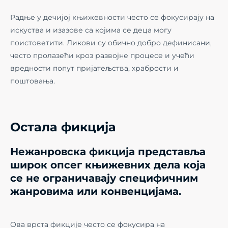
Радње у дечијој књижевности често се фокусирају на
искуства и изазове са којима се деца могу
поистоветити. Ликови су обично добро дефинисани,
често пролазећи кроз развојне процесе и учећи
вредности попут пријатељства, храбрости и
поштовања.
Остала фикција
Нежанровска фикција представља
широк опсег књижевних дела која
се не ограничавају специфичним
жанровима или конвенцијама.
Ова врста фикције често се фокусира на