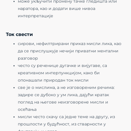
може укључити промену тачке гледишта или
наратора, као и додати више нивоа
интерпретације
Ток свести
сирови, нефилтрирани приказ мисли лика, као
да се прислушкује нечији приватни ментални
разговор
често су реченице дугачке и вијугаве, са
креативном интерпункцијом, како би
опонашали природан ток мисли
све је о мислима, а не изговореним речима:
задире се дубоко у ум лика, дајући кратак
поглед на његове неизговорене мисли и
осећања
мисли често скачу са једне теме на другу, из
прошлости у будућност, из стварности у