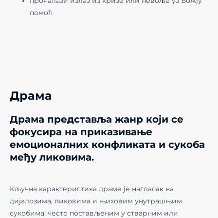
проналази излаз из кризе или невоље уз Божју
помоћ
Драма
Драма представља жанр који се
фокусира на приказивање
емоционалних конфликата и сукоба
међу ликовима.
Kључна карактеристика драме је нагласак на
дијалозима, ликовима и њиховим унутрашњим
сукобима, често постављеним у стварним или