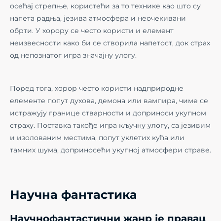
осећај стрепње, користећи за то технике као што су
напета радња, језива атмосфера и неочекивани
обрти. У хорору се често користи и елемент
неизвесности како би се створила напетост, док страх
од непознатог игра значајну улогу.
Поред тога, хорор често користи надприродне
елементе попут духова, демона или вампира, чиме се
истражују границе стварности и доприноси укупном
страху. Поставка такође игра кључну улогу, са језивим
и изолованим местима, попут уклетих кућа или
тамних шума, доприносећи укупној атмосфери страве.
Научна фантастика
Научнофантастични жанр је правац