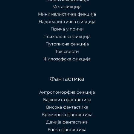
Метафикција
Минималистичка фикција
Надреалистична фикција
Прича у причи
Психолошкa фикција
Путописна фикција
Ток свести
Филозофска фикција
Фантастика
Антропоморфна фикција
Бајковита фантастика
Висока фантастика
Временска фантастика
Дечија фантастика
Епска фантастика