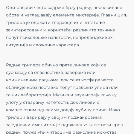
Ови радови често садрже брзу радњу, неочекиване
обрте и наглашавају елементе мистерије. Главни циљ
трилера је одржати гледаоце или читатеље
заинтересованим, користећи различите технике
попут психолошке напетости, непредвидљивих
ситуација и сложених карактера.
Радње трилера обично прате ликове који се
суочавају са опасностима, заверама или
криминалним радњама, док се атмосфера често
обликује кроз поставке попут градских улица или
тајних лабораторија. Музика и звук играју кључну
улогу у стварању напетости, док ликови с
комплексним односима додају дубину причи. Иако
трилери варирају у својим поджанровима,
заједнички именитељ је одржавање напетости кроз
радњу, пружајући читаоцима разнолика искуства.