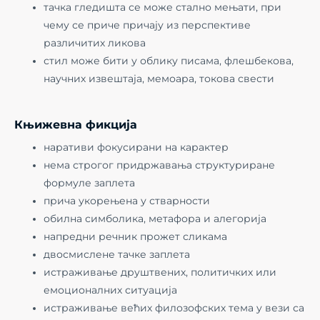
тачка гледишта се може стално мењати, при
чему се приче причају из перспективе
различитих ликова
стил може бити у облику писама, флешбекова,
научних извештаја, мемоара, токова свести
Књижевна фикција
наративи фокусирани на карактер
нема строгог придржавања структуриране
формуле заплета
прича укорењена у стварности
обилна симболика, метафора и алегорија
напредни речник прожет сликама
двосмислене тачке заплета
истраживање друштвених, политичких или
емоционалних ситуација
истраживање већих филозофских тема у вези са