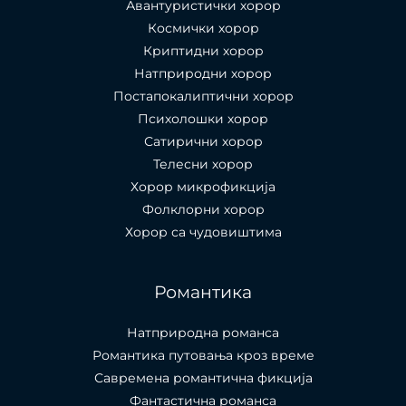
Авантуристички хорор
Космички хорор
Криптидни хорор
Натприродни хорор
Постапокалиптични хорор
Психолошки хорор
Сатирични хорор
Телесни хорор
Хорор микрофикција
Фолклорни хорор
Хорор са чудовиштима
Романтика
Натприродна романса
Романтика путовања кроз време
Савремена романтична фикција
Фантастична романса