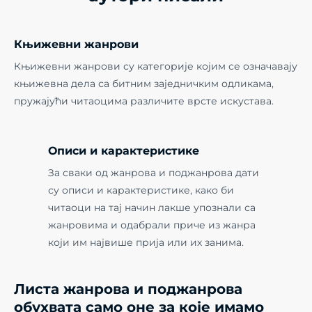
Књижевни жанрови
Књижевни жанрови су категорије којим се означавају
књижевна дела са битним заједничким одликама,
пружајући читаоцима различите врсте искустава.
Описи и карактеристике
За сваки од жанрова и поджанрова дати
су описи и карактеристике, како би
читаоци на тај начин лакше упознали са
жанровима и одабрали приче из жанра
који им највише прија или их занима.
Листа жанрова и поджанрова
обухвата само оне за које имамо