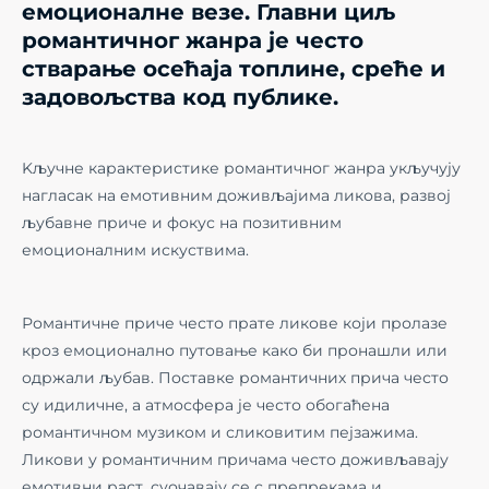
емоционалне везе. Главни циљ
романтичног жанра је често
стварање осећаја топлине, среће и
задовољства код публике.
Kључне карактеристике романтичног жанра укључују
нагласак на емотивним доживљајима ликова, развој
љубавне приче и фокус на позитивним
емоционалним искуствима.
Романтичне приче често прате ликове који пролазе
кроз емоционално путовање како би пронашли или
одржали љубав. Поставке романтичних прича често
су идиличне, а атмосфера је често обогаћена
романтичном музиком и сликовитим пејзажима.
Ликови у романтичним причама често доживљавају
емотивни раст, суочавају се с препрекама и