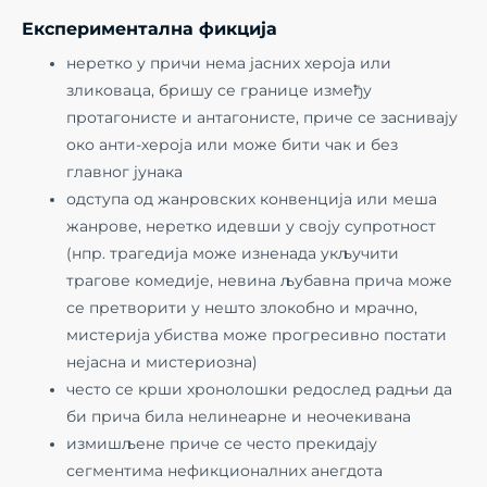
Експериментална фикција
неретко у причи нема јасних хероја или
зликоваца, бришу се границе између
протагонисте и антагонисте, приче се заснивају
око анти-хероја или може бити чак и без
главног јунака
одступа од жанровских конвенција или меша
жанрове, неретко идевши у своју супротност
(нпр. трагедија може изненада укључити
трагове комедије, невина љубавна прича може
се претворити у нешто злокобно и мрачно,
мистерија убиства може прогресивно постати
нејасна и мистериозна)
често се крши хронолошки редослед радњи да
би прича била нелинеарне и неочекивана
измишљене приче се често прекидају
сегментима нефикционалних анегдота