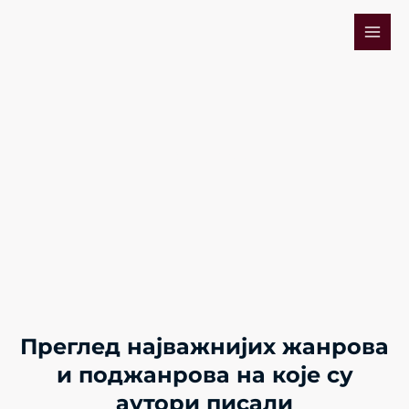
Skip
Mai
to
Men
content
Жанрови
Преглед најважнијих жанрова
и поджанрова на које су
аутори писали