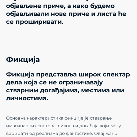
објављене приче, а како будемо
објављивали нове приче и листа ће
се проширивати.
Фикција
Фикција представља широк спектар
дела која се не ограничавају
стварним догађајима, местима или
личностима.
Основна карактеристика фикције је стварање
имагинарних светова, ликова и догађаја који могу
варирати од реализма до фантастике. Овај жанр