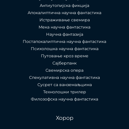
Антиутопијска фикција
Апокалиптична научна фантастика
Истраживање свемира
Мека научна фантастика
Научна фантазија
Постапокалиптична научна фантастика
Психолошка научна фантастика
Путовање кроз време
Сајберпанк
Свемирска опера
Спекулативна научна фантастика
Сусрет са ванземаљцима
Технолошки трилер
Филозофска научна фантастика
Хорор