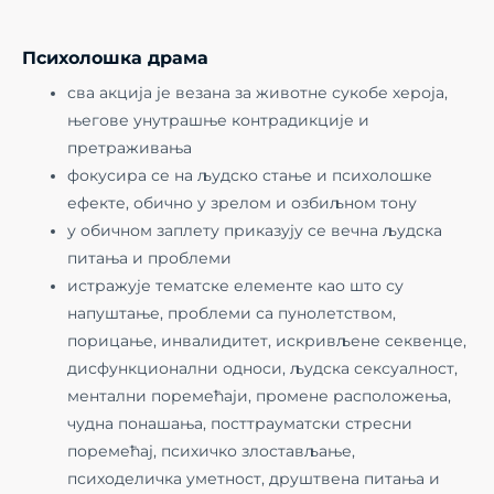
Психолошка драма
сва акција је везана за животне сукобе хероја,
његове унутрашње контрадикције и
претраживања
фокусира се на људско стање и психолошке
ефекте, обично у зрелом и озбиљном тону
у обичном заплету приказују се вечна људска
питања и проблеми
истражује тематске елементе као што су
напуштање, проблеми са пунолетством,
порицање, инвалидитет, искривљене секвенце,
дисфункционални односи, људска сексуалност,
ментални поремећаји, промене расположења,
чудна понашања, посттрауматски стресни
поремећај, психичко злостављање,
психоделичка уметност, друштвена питања и