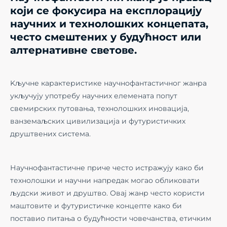
који се фокусира на експлорацију
научних и технолошких концепата,
често смештених у будућност или
алтернативне светове.
Kључне карактеристике научнофантастичног жанра
укључују употребу научних елемената попут
свемирских путовања, технолошких иновација,
ванземаљских цивилизација и футуристичких
друштвених система.
Научнофантастичне приче често истражују како би
технолошки и научни напредак могао обликовати
људски живот и друштво. Овај жанр често користи
маштовите и футуристичке концепте како би
поставио питања о будућности човечанства, етичким