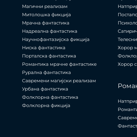
Магични реализам
Натпри
Митолошка фикција
Постап
Мрачна фантастика
Психол
Надреална фантастика
Сатири
Научнофантазијска фикција
Телесни
Ниска фантастика
Хорор 
Порталска фантастика​
Фолкло
Романтика мрачне фантастике
Хорор 
Рурална фантастика
Савремени магијски реализам
Рома
Урбана фантастика
Фолклорна фантастика
Натпри
Фолклорна фикција
Романти
Саврем
Фантас