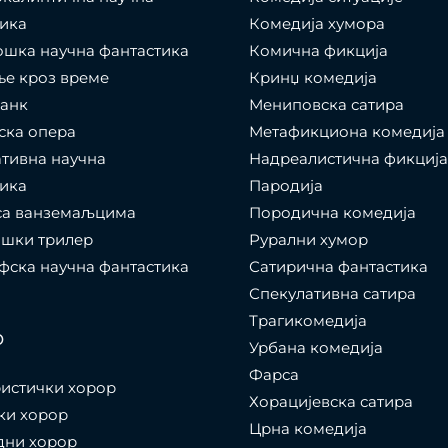
ика
Комедија хумора
шка научна фантастика
Комична фикција
е кроз време
Кринџ комедија
панк
Мениповска сатира
ска опера
Метафикциона комедија
тивна научна
Надреалистична фикција
ика
Пародија
са ванземаљцима
Породична комедија
ошки трилер
Рурални хумор
ска научна фантастика
Сатирична фантастика
Спекулативна сатира
Трагикомедија
р
Урбана комедија
Фарса
истички хорор
Хорацијевска сатира
ки хорор
Црна комедија
дни хорор