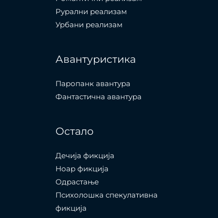
Рурални реализам
Урбани реализам
Авантуристика
Паропанк авантура
Фантастична авантура
Остало
Дечија фикција
Ноар фикција
Одрастање
Психолошка спекулативна
фикција