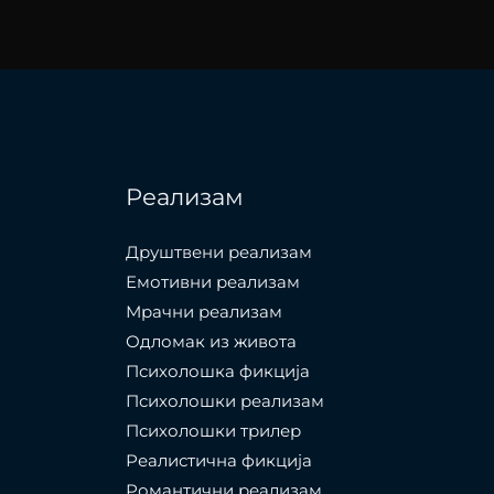
Реализам
Друштвени реализам
Емотивни реализам
Мрачни реализам
Одломак из живота
Психолошкa фикција
Психолошки реализам
Психолошки трилер
Реалистична фикција
Романтични реализам