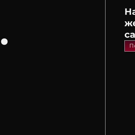
Н
.
ж
с
П