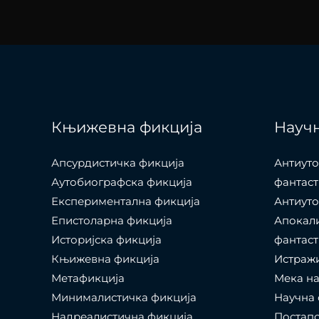
Књижевна фикција
Научн
Апсурдистичка фикција
Антиуто
Аутобиографска фикција
фантаст
Експериментална фикција
Антиуто
Епистоларна фикција
Апокал
Историјска фикција
фантаст
Књижевна фикција
Истраж
Метафикција
Мека на
Минималистичка фикција
Научна 
Надреалистична фикција
Постапо