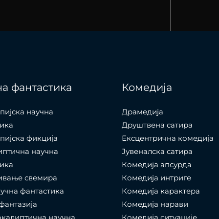
а фантастика
Комедија
пијска научна
Драмедија
ика
Друштвена сатира
пијска фикција
Ексцентрична комедија
иптична научна
Јувеналска сатира
ика
Комедија апсурда
ивање свемира
Комедија интриге
учна фантастика
Комедија карактера
фантазија
Комедија нарави
калиптична научна
Комедија ситуације