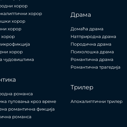
родни хорор
окалиптични хорор
Драма
ошки хорор
чни хорор
Домаћа драма
 хорор
Натприродна драма
микрофикција
Породична драма
рни хорор
Психолошка драма
са чудовиштима
Романтична драма
Романтична трагедија
нтика
Трилер
родна романса
ка путовања кроз време
Апокалиптични трилер
ена романтична фикција
тична романса