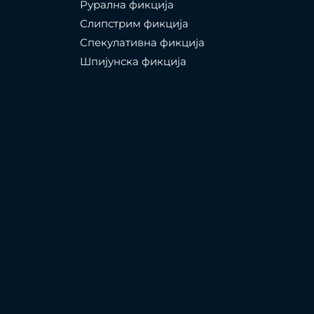
Рурална фикција
Слипстрим фикција
Спекулативна фикција
Шпијунска фикција