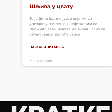
Шљива у цвату
То је било једино јутро које ми се
урезало у памћење, и које желим да
проживљавам изнова и изнова. Јасно се
сећам сваког делића сваке
НАСТАВИ ЧИТАЊЕ »
Милана Гачић