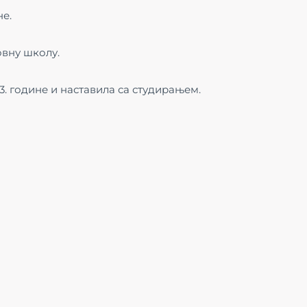
не.
овну школу.
. године и наставила са студирањем.