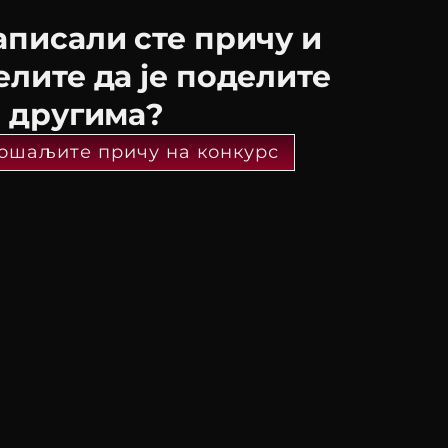
аписали сте причу и
елите да је поделите
а другима?
ошаљите причу на конкурс