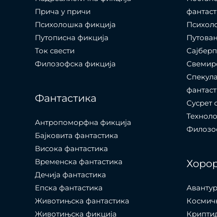
Прича у причи
фантаст
Психолошкa фикција
Психоло
Путописна фикција
Путовањ
Ток свести
Сајбер
Филозофска фикција
Свемир
Спекула
фантаст
Фантастика
Сусрет 
Технол
Антропоморфна фикција
Филозоф
Бајковита фантастика
Висока фантастика
Временска фантастика
Хоро
Дечија фантастика
Епска фантастика
Авантур
Животињска фантастика
Космич
Животињска фикција
Крипти