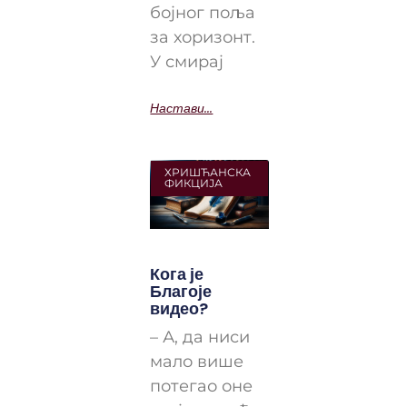
бојног поља
за хоризонт.
У смирај
Настави...
ХРИШЋАНСКА
ФИКЦИЈА
Кога је
Благоје
видео?
– А, да ниси
мало више
потегао оне