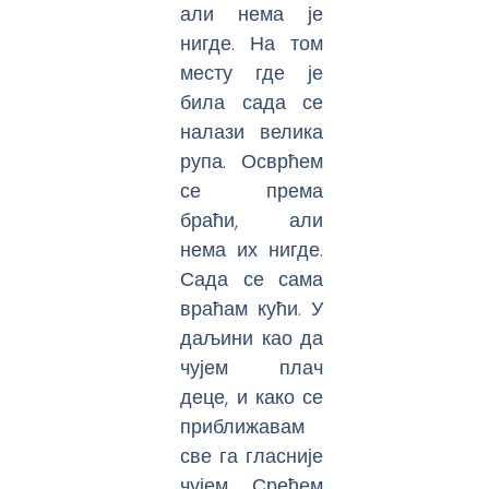
али нема је
нигде. На том
месту где је
била сада се
налази велика
рупа. Осврћем
се према
браћи, али
нема их нигде.
Сада се сама
враћам кући. У
даљини као да
чујем плач
деце, и како се
приближавам
све га гласније
чујем. Срећем