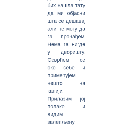
бих нашла тату
да ми објасни
шта се дешава,
али не могу да
га пронађем.
Нема га нигде
у дворишту.
Осврћем се
око себе и
примећујем
нешто на
капији.
Прилазим јој
полако и
видим
залепљену