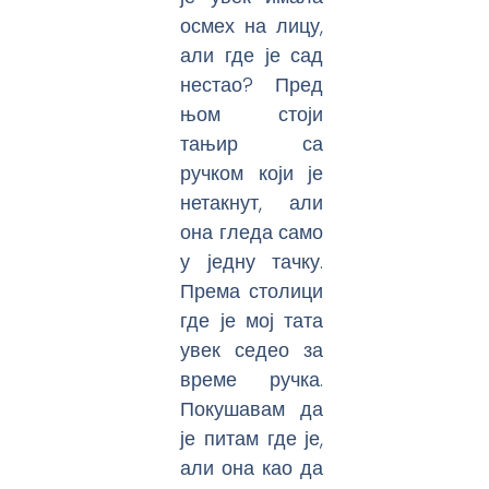
осмех на лицу,
али где је сад
нестао? Пред
њом стоји
тањир са
ручком који је
нетакнут, али
она гледа само
у једну тачку.
Према столици
где је мој тата
увек седео за
време ручка.
Покушавам да
је питам где је,
али она као да