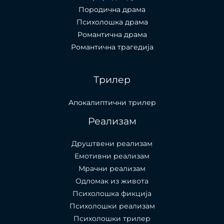
Породична драма
Психолошка драма
Романтична драма
Романтична трагедија
Трилер
Апокалиптични трилер
Реализам
Друштвени реализам
Емотивни реализам
Мрачни реализам
Одломак из живота
Психолошкa фикција
Психолошки реализам
Психолошки трилер