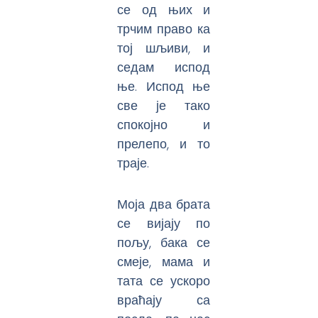
се од њих и
трчим право ка
тој шљиви, и
седам испод
ње. Испод ње
све је тако
спокојно и
прелепо, и то
траје.
Моја два брата
се вијају по
пољу, бака се
смеје, мама и
тата се ускоро
враћају са