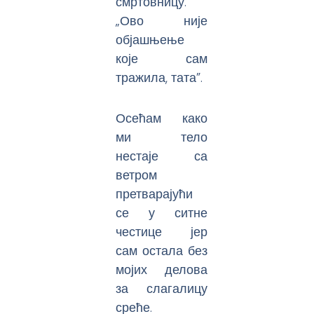
смртовницу.
„Ово није
објашњење
које сам
тражила, тата”.
Осећам како
ми тело
нестаје са
ветром
претварајући
се у ситне
честице јер
сам остала без
мојих делова
за слагалицу
среће.