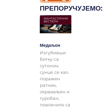
ПРЕПОРУЧУЈЕМО:
ФАНТАСТИЧНИ
ВЕСТЕРН
Медаљон
Изгубивши
битку са
сутоном,
сунце се као
поражен
ратник,
окрвављен и
туробан,
повлачило са