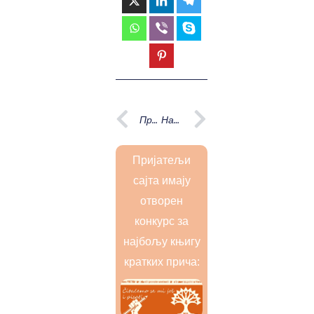
Prev
Next
Претходна
Наредна
Пријатељи
сајта имају
отворен
конкурс за
најбољу књигу
кратких прича: