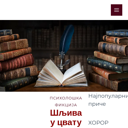
Skip
Mai
to
Men
content
Најпопуларни
ПСИХОЛОШКA
приче
ФИКЦИЈА
Шљива
у цвату
ХОРОР