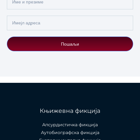
Name
Email
Пошаљи
Књижевна фикција
Апсурдистичка фикција
Аутобиографска фикција