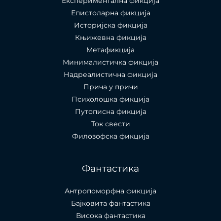
Експериментална фикција
Епистоларна фикција
Историјска фикција
Књижевна фикција
Метафикција
Минималистичка фикција
Надреалистична фикција
Прича у причи
Психолошкa фикција
Путописна фикција
Ток свести
Филозофска фикција
Фантастика
Антропоморфна фикција
Бајковита фантастика
Висока фантастика