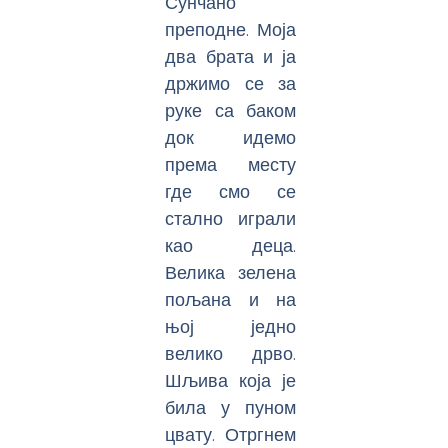
Сунчано
преподне. Моја
два брата и ја
држимо се за
руке са баком
док идемо
према месту
где смо се
стално играли
као деца.
Велика зелена
пољана и на
њој једно
велико дрво.
Шљива која је
била у пуном
цвату. Отргнем