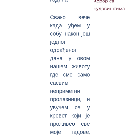
Хорор са
чудовиштима
Свако вече
када уђем у
собу, након још
једног
одрађеног
дана у овом
нашем животу
где смо само
сасвим
неприметни
пролазници, и
увучем се у
кревет који је
проживео све
моје падове,