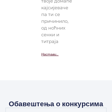
твоје домаће
кајсијеваче
па ти се
причинило,
од ноћних
сенки и
титраја
Настави...
Обавештења о конкурсима
Full