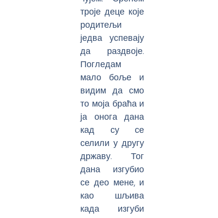
троје деце које
родитељи
једва успевају
да раздвоје.
Погледам
мало боље и
видим да смо
то моја браћа и
ја онога дана
кад су се
селили у другу
државу. Тог
дана изгубио
се део мене, и
као шљива
када изгуби