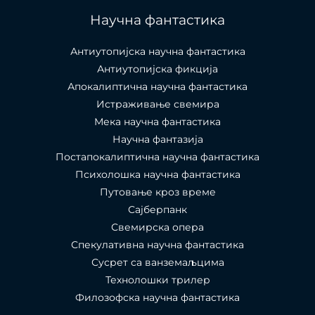
Научна фантастика
Антиутопијска научна фантастика
Антиутопијска фикција
Апокалиптична научна фантастика
Истраживање свемира
Мека научна фантастика
Научна фантазија
Постапокалиптична научна фантастика
Психолошка научна фантастика
Путовање кроз време
Сајберпанк
Свемирска опера
Спекулативна научна фантастика
Сусрет са ванземаљцима
Технолошки трилер
Филозофска научна фантастика