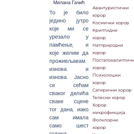
Милана Гачић
Авантуристички
То је било
хорор
једино јутро
Космички хорор
које ми се
Криптидни
урезало у
хорор
памћење, и
Натприродни
које желим да
хорор
проживљавам
Постапокалиптич
изнова и
хорор
Психолошки
изнова. Јасно
хорор
се сећам
Сатирични хорор
сваког делића
Телесни хорор
сваке сцене
Хорор
тог дана, иако
микрофикција
сам имала
Фолклорни
само шест
хорор
година.