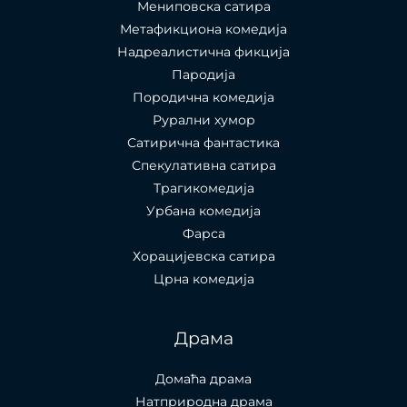
Мениповска сатира
Метафикциона комедија
Надреалистична фикција
Пародија
Породична комедија
Рурални хумор
Сатирична фантастика
Спекулативна сатира
Трагикомедија
Урбана комедија
Фарса
Хорацијевска сатира
Црна комедија
Драма
Домаћа драма
Натприродна драма