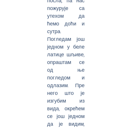
посла, па нас
пожурује са
утехом да
ћемо доћи и
сутра.
Погледам још
једном у беле
латице шљиве,
опраштам се
од ње
погледом и
одлазим. Пре
него што је
изгубим из
вида, окрећем
се још једном
да је видим,