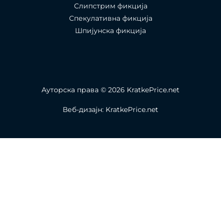
Слипстрим фикција
Спекулативна фикција
Шпијунска фикција
Ауторска права © 2026 KratkePrice.net
Веб-дизајн: KratkePrice.net