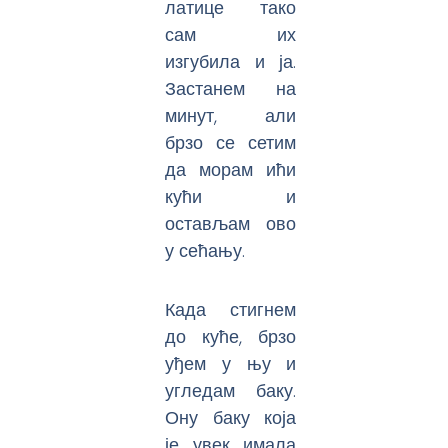
латице тако
сам их
изгубила и ја.
Застанем на
минут, али
брзо се сетим
да морам ићи
кући и
остављам ово
у сећању.
Када стигнем
до куће, брзо
уђем у њу и
угледам баку.
Ону баку која
је увек имала