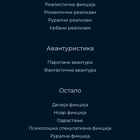
Реалистична фикција
Романтични реализам
Рурални реализам
Урбани реализам
Авантуристика
Паропанк авантура
Фантастична авантура
Остало
Дечија фикција
Ноар фикција
Одрастање
Психолошка спекулативна фикција
Рурална фикција