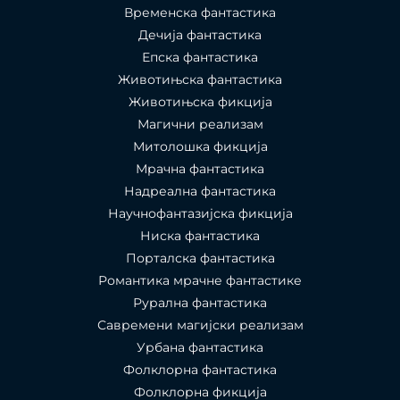
Временска фантастика
Дечија фантастика
Епска фантастика
Животињска фантастика
Животињска фикција
Магични реализам
Митолошка фикција
Мрачна фантастика
Надреална фантастика
Научнофантазијска фикција
Ниска фантастика
Порталска фантастика​
Романтика мрачне фантастике
Рурална фантастика
Савремени магијски реализам
Урбана фантастика
Фолклорна фантастика
Фолклорна фикција