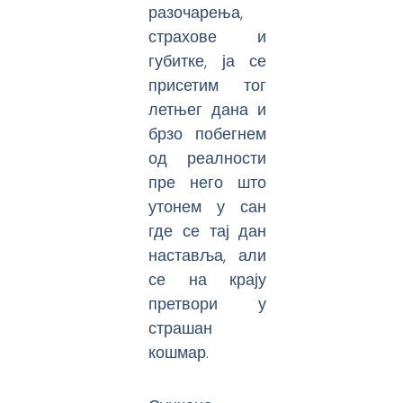
разочарења,
страхове и
губитке, ја се
присетим тог
летњег дана и
брзо побегнем
од реалности
пре него што
утонем у сан
где се тај дан
наставља, али
се на крају
претвори у
страшан
кошмар.