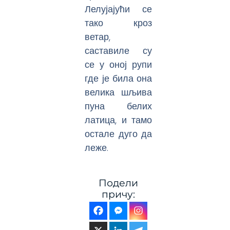
Лелујајући се
тако кроз
ветар,
саставиле су
се у оној рупи
где је била она
велика шљива
пуна белих
латица, и тамо
остале дуго да
леже.
Подели
причу: