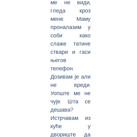
ме не види,
гледа кроз
мене. Маму
проналазим у
соби како
слаже татине
ствари и гаси
његов
телефон.
Дозивам је али
не вреди.
Уопште ме не
чује. Шта се
дешава?
Истрчавам из
куће у
двориште да