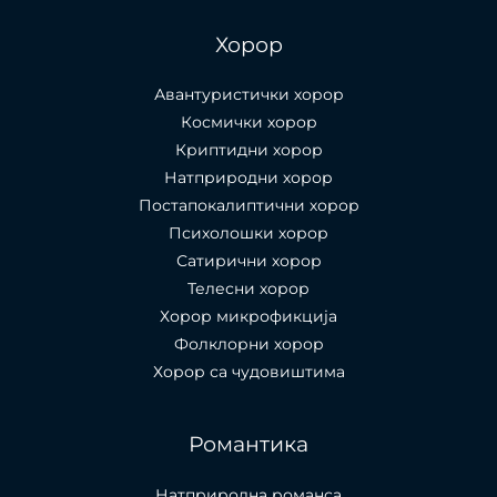
Хорор
Авантуристички хорор
Космички хорор
Криптидни хорор
Натприродни хорор
Постапокалиптични хорор
Психолошки хорор
Сатирични хорор
Телесни хорор
Хорор микрофикција
Фолклорни хорор
Хорор са чудовиштима
Романтика
Натприродна романса