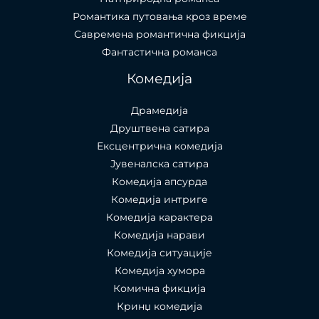
Романтика путовања кроз време
Савремена романтична фикција
Фантастична романса
Комедија
Драмедија
Друштвена сатира
Ексцентрична комедија
Јувеналска сатира
Комедија апсурда
Комедија интриге
Комедија карактера
Комедија нарави
Комедија ситуације
Комедија хумора
Комична фикција
Кринџ комедија