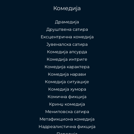
Комедија
Драмедија
Друштвена сатира
Ексцентрична комедија
Јувеналска сатира
Комедија апсурда
Комедија интриге
Комедија карактера
Комедија нарави
Комедија ситуације
Комедија хумора
Комична фикција
Кринџ комедија
Мениповска сатира
Метафикциона комедија
Надреалистична фикција
Пародија