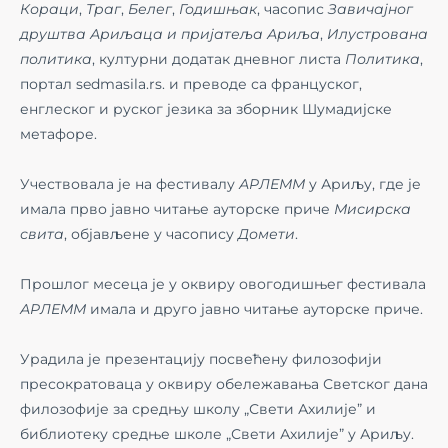
Кораци
,
Траг
,
Белег
,
Годишњак
, часопис
Завичајног
друштва Ариљаца и пријатеља Ариља
,
Илустрована
политика
, културни додатак дневног листа
Политика
,
портал sedmasila.rs. и преводе са француског,
енглеског и руског језика за зборник Шумадијске
метафоре.
Учествовала је на фестивалу
АРЛЕММ
у Ариљу, где је
имала прво јавно читање ауторске приче
Мисирска
свита
, објављене у часопису
Домети
.
Прошлог месеца је у оквиру овогодишњег фестивала
АРЛЕММ
имала и друго јавно читање ауторске приче.
Урадила је презентацију посвећену филозофији
пресократоваца у оквиру обележавања Светског дана
филозофије за средњу школу „Свети Ахилије” и
библиотеку средње школе „Свети Ахилије” у Ариљу.