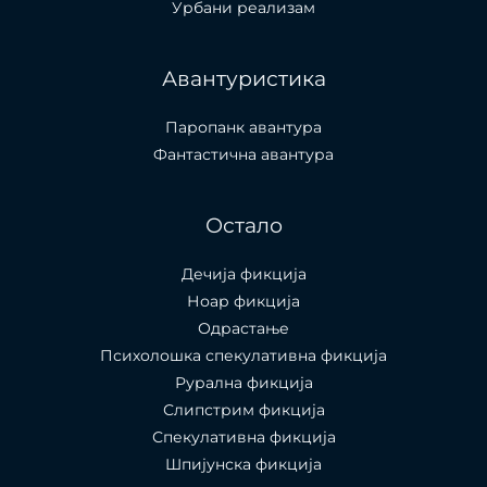
Урбани реализам
Авантуристика
Паропанк авантура
Фантастична авантура
Остало
Дечија фикција
Ноар фикција
Одрастање
Психолошка спекулативна фикција
Рурална фикција
Слипстрим фикција
Спекулативна фикција
Шпијунска фикција