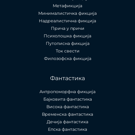
Метафикција
Минималистичка фикција
Надреалистична фикција
Прича у причи
Психолошкa фикција
Путописна фикција
Ток свести
Филозофска фикција
Фантастика
Антропоморфна фикција
Бајковита фантастика
Висока фантастика
Временска фантастика
Дечија фантастика
Епска фантастика