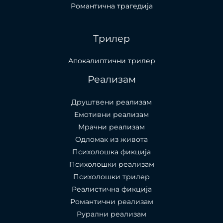
Романтична трагедија
Трилер
Апокалиптични трилер
Реализам
Друштвени реализам
Емотивни реализам
Мрачни реализам
Одломак из живота
Психолошкa фикција
Психолошки реализам
Психолошки трилер
Реалистична фикција
Романтични реализам
Рурални реализам