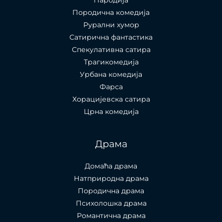
Породична комедија
Рурални хумор
Сатирична фантастика
Спекулативна сатира
Трагикомедија
Урбана комедија
Фарса
Хорацијевска сатира
Црна комедија
Драма
Домаћа драма
Натприродна драма
Породична драма
Психолошка драма
Романтична драма