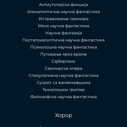
Антиутопијска фикција
Апокалиптична научна фантастика
Истраживање свемира
Мека научна фантастика
Научна фантазија
Постапокалиптична научна фантастика
Психолошка научна фантастика
Путовање кроз време
Сајберпанк
Свемирска опера
Спекулативна научна фантастика
Сусрет са ванземаљцима
Технолошки трилер
Филозофска научна фантастика
Хорор