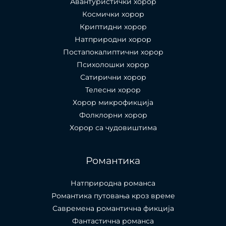
Авантуристички хорор
Космички хорор
Криптидни хорор
Натприродни хорор
Постапокалиптични хорор
Психолошки хорор
Сатирични хорор
Телесни хорор
Хорор микрофикција
Фолклорни хорор
Хорор са чудовиштима
Романтика
Натприродна романса
Романтика путовања кроз време
Савремена романтична фикција
Фантастична романса