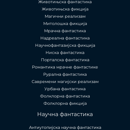
Животињска фантастика
Животињска фикција
Магични реализам
Митолошка фикција
Мрачна фантастика
Надреална фантастика
Научнофантазијска фикција
Ниска фантастика
Порталска фантастика​
Романтика мрачне фантастике
Рурална фантастика
Савремени магијски реализам
Урбана фантастика
Фолклорна фантастика
Фолклорна фикција
Научна фантастика
Антиутопијска научна фантастика