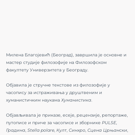
Милена Благојевић (Београд), завршила је основне и
мастер студије филозофије на Филозофском
факултету Универзитета у Београду.
Објавила је стручне текстове из филозофије у
часопису за истраживања у друштвеним и
хуманистичким наукама
Хуманистика
.
Објављивала је приказе, есеје, рецензије, репортаже,
путописе и приче за часописе и зборнике
PULSE
,
Градина
,
Stella polare
,
Култ
,
Синхро
,
Сцена Црњански
,