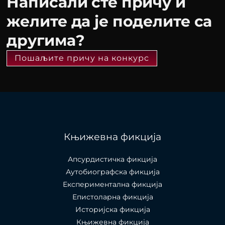
Написали сте причу и
желите да је поделите са
другима?
Пошаљите причу на конкурс
Књижевна фикција
Апсурдистичка фикција
Аутобиографска фикција
Експериментална фикција
Епистоларна фикција
Историјска фикција
Књижевна фикција