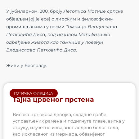
У јубиларном, 200. броју
Летописа Матице српске
објављен јој је есеј о лирским и филозофским
промишљањима у песми
Тамница Владислава
Петковића Диса, под називом Метафизичко
одређење живота као тамнице у поезији
Владислава Петковића Диса
.
Живи у Београду.
ГОТИЧКА ФИКЦИЈА
Тајна црвеног прстена
Висока црнокоса девојка, складне грађе,
усправљених рамена и подигнуте главе, витка у
струку, изузетно извајаног ледено белог тела,
као исклесаног из мермера, обавијеног