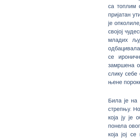
са топлим 
пријатан ут
је опколиле
својој чуде
младих љу
одбацивала.
се ироничн
замршена о
слику себе 
њене порок
Била је на 
стрепњу. Но
која ју је
понела овог
која јој с