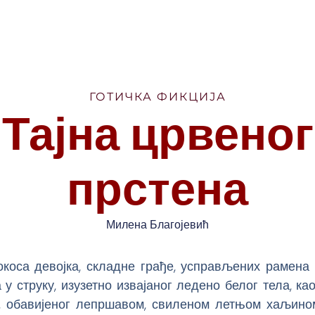
ГОТИЧКА ФИКЦИЈА
Тајна црвеног
прстена
Милена Благојевић
окоса девојка, складне грађе, усправљених рамена 
а у струку, изузетно извајаног ледено белог тела, ка
, обавијеног лепршавом, свиленом летњом хаљином