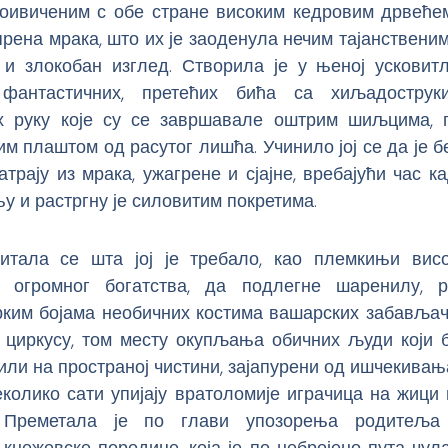
 оивиченим с обе стране високим кедровим дрвеће
рена мрака, што их је заоденула нечим тајанствени
в и злокобан изглед. Створила је у њеној усковитл
 фантастичних, претећих бића са хиљадострук
х руку које су се завршавале оштрим шиљцима, 
м плаштом од расутог лишћа. Учинило јој се да је б
трају из мрака, ужагрене и сјајне, вребајући час к
у и растргну је силовитим покретима.
питала се шта јој је требало, као племкињи вис
 огромног богатства, да подлегне шаренилу, р
рким бојама необичних костима вашарских забављач
о циркусу, том месту окупљања обичних људи који б
тили на пространој чистини, зајапурени од ишчекива
колико сати упијају вратоломије играчица на жици
 Преметала је по глави упозорења родитеља
кнежевске породице, која је по небројено пута чу