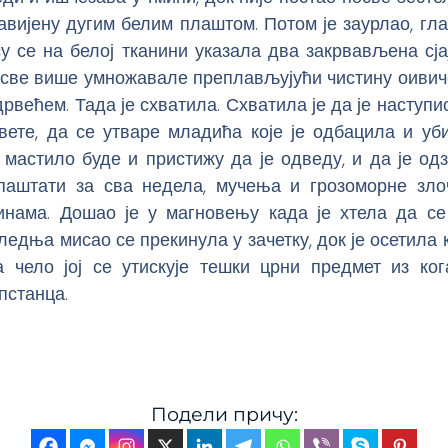
авијену дугим белим плаштом. Потом је заурлао, г
су се на белој тканини указала два закрвављена сја
е све више умножавале преплављујући чистину оивич
рвећем. Тада је схватила. Схватила је да је наступ
свете, да се утваре младића које је одбацила и уб
 мастило буде и пристижу да је одведу, и да је од
паштати за сва недела, мучења и грозоморне злоч
инама. Дошао је у магновењу када је хтела да се 
ледња мисао се прекинула у зачетку, док је осетила 
 чело јој се утискује тешки црни предмет из ког
пстанца.
Подели причу: