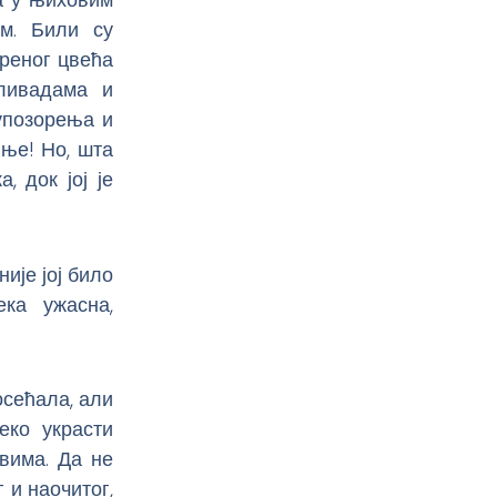
ом. Били су
ореног цвећа
 ливадама и
 упозорења и
иње! Но, шта
 док јој је
ије јој било
ека ужасна,
осећала, али
еко украсти
вима. Да не
 и наочитог,