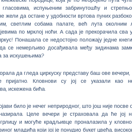
 гласовима, испуњеним забринутошћу и стрепњ
не жели да остане у удобности вртова пуних разбок
им, светлим собама палате, већ лута околним
јевима по мрклој ноћи. А сада је прекорачила сва
ркус! Понашала се недостојно положају једне кнег
ада се немерљиво досађивала међу зидинама замка,
а за искушењима?
морала да гледа циркуску представу баш ове вечери, н
 пријатно. Кловнови су јој се указали као н
а, искежена бића.
ојави било је нечег неприродног, што још није посве 
 назирала. Целе вечери је страховала да ће јој н
огрлицу и могуће крадљивце проналазила у кловно
иног младића који јој је понудио букет цвећа, високог