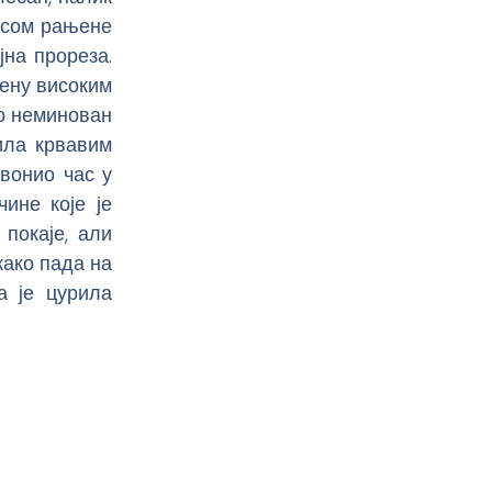
ласом рањене
јна прореза.
ену високим
ио неминован
ила крвавим
звонио час у
ине које је
покаје, али
како пада на
а је цурила