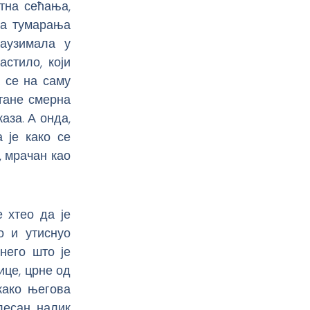
тна сећања,
ва тумарања
заузимала у
астило, који
а се на саму
стане смерна
аза. А онда,
а је како се
, мрачан као
 хтео да је
о и утиснуо
него што је
ице, црне од
како његова
лесан, налик