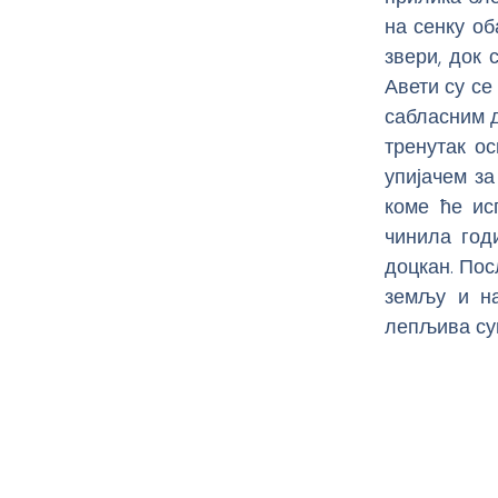
на сенку об
звери, док 
Авети су с
сабласним д
тренутак о
упијачем за
коме ће ис
чинила год
доцкан. Пос
земљу и на
лепљива су