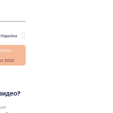
Next
Наредна
прича:
 видео?
ише