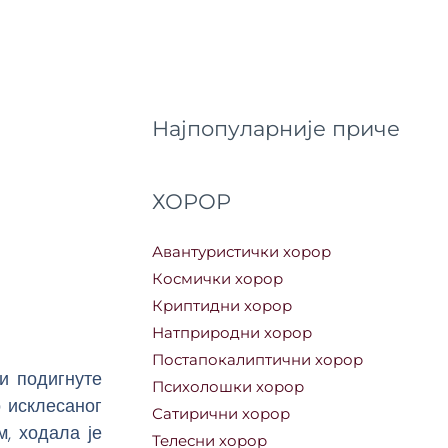
Најпопуларније приче
ХОРОР
Авантуристички хорор
Космички хорор
Криптидни хорор
Натприродни хорор
Постапокалиптични хорор
и подигнуте
Психолошки хорор
о исклесаног
Сатирични хорор
, ходала је
Телесни хорор