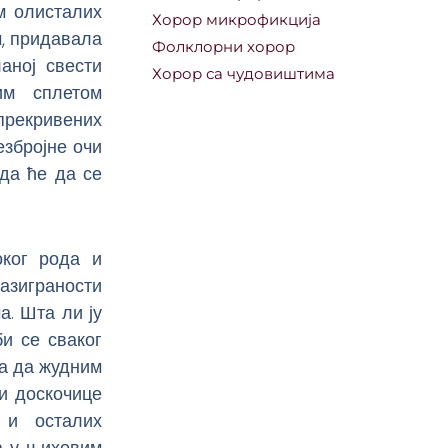
м олисталих
Хорор микрофикција
м, придавала
Фолклорни хорор
аној свести
Хорор са чудовиштима
им сплетом
прекривених
езбројне очи
ада ће да се
оког рода и
азиграности
а. Шта ли ју
и се сваког
ња да жудним
 и доскочице
 и осталих
ла у њиховим