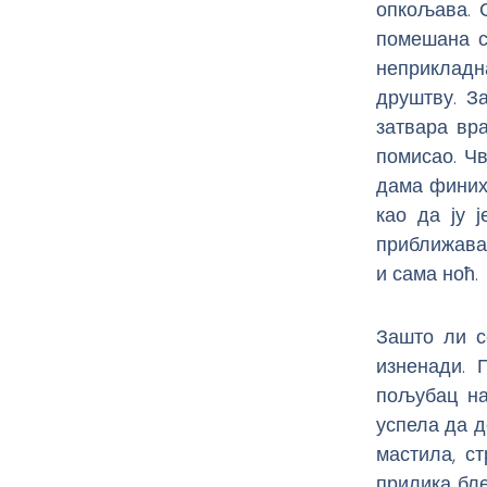
опкољава. 
помешана с
неприкладн
друштву. За
затвара вра
помисао. Чв
дама финих 
као да ју ј
приближава,
и сама ноћ.
Зашто ли с
изненади. 
пољубац на
успела да д
мастила, с
прилика бле