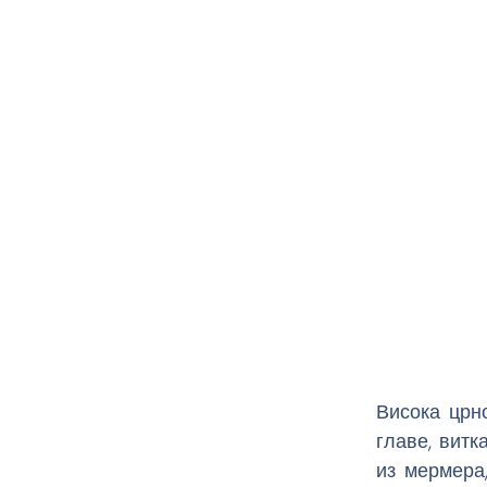
Висока црн
главе, витк
из мермера