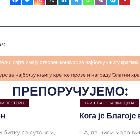
на
тељи сајта имају отворен конкурс за најбољу књигу кратких 
ПРЕПОРУЧУЈЕМО:
И ВЕСТЕРН
ХРИШЋАНСКА ФИКЦИЈА
н
Кога је Благоје
 битку са сутоном,
– А, да ниси мало в