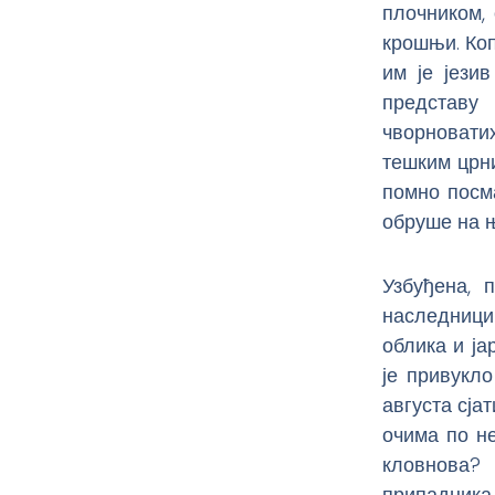
плочником,
крошњи. Коп
им је јези
представу
чворновати
тешким црни
помно посма
обруше на њ
Узбуђена, 
наследници
облика и ја
је привукл
августа сја
очима по не
кловнова?
припадника 