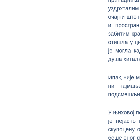
уздрхталим
очајни што 
и простран
забитим кра
отишла у ци
је могла к
душа хитал
Ипак, није 
ни најмање
подсмешљив
У њиховој п
је нејасно
скупоцену 
беше оног ф