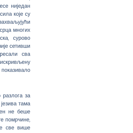
есе ниједан
сила које су
 захваљујући
 срца многих
ка, сурово
чије сетивши
тресали сва
 искривљену
е показивало
о разлога за
 језива тама
тен не беше
те помрчине,
је све више