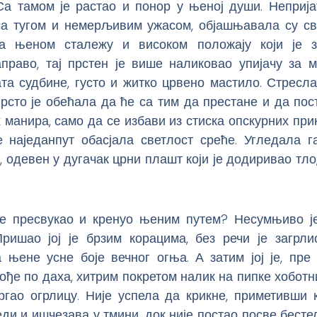
Са тамом је растао и понор у њеној души. Неприја
а тугом и немерљивим ужасом, објашњавала су с
а њеном сталежу и високом положају који је 
право, тај прстен је више наликовао упијачу за м
та судбине, густо и житко црвено мастило. Стресл
рсто је обећала да ће са тим да престане и да по
манира, само да се избави из стиска опскурних прик
е наједанпут обасјала светлост среће. Угледала г
 одевен у дугачак црни плашт који је додиривао тло
е пресвукао и кренуо њеним путем? Несумњиво је
Пришао јој је брзим корацима, без речи је загрли
 њене усне боје вечног огња. А затим јој је, пре 
ође по даха, хитрим покретом налик на пипке хоботн
тргао огрлицу. Није успела да крикне, приметивши 
ди и ишчезава у тмини, док није постао посве бесте