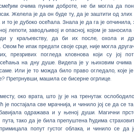
смеђим очима пуним доброте, не би могла да пон
исак. Желела је да он буде ту, да је заштити од злих 
, и то је дубоко осећала. Знала је да га је опчинила,
сној лепоти, заводљивој и опасној, којом је заносила
ди у краљевству, да би их после, охола и дрс
 Овом ће ипак предати своје срце, није могла друга
их, презривих погледа кловнова који су јој по
сећања на дну душе. Видела је у њиховим очима
саме. Или је то можда било право огледало, које ј
е? Претрнувши, машила се бисерне огрлице.
месту, око врата, што ју је на тренутак ослободил
ћ је постајала све мрачнија, и чинило јој се да се та
 обавијала одражава и у њеној души. Магични прс
 пута, тако да је била препуштена ћудима страхови
е примицала попут густог облака, и чинило се да 