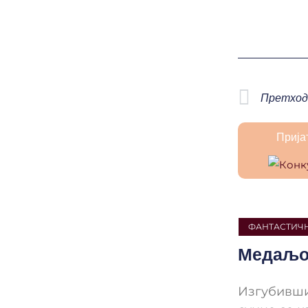
Prev
Претход
Прија
ФАНТАСТИЧН
Медаљо
Изгубивши