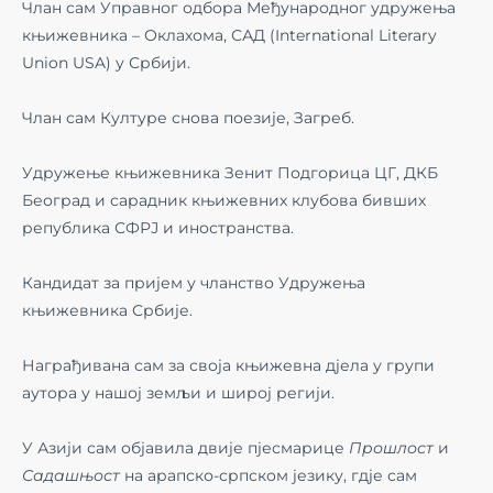
Члан сам Управног одбора Међународног удружења
књижевника – Оклахома, САД (International Literary
Union USA) у Србији.
Члан сам Културе снова поезије, Загреб.
Удружење књижевника Зенит Подгорица ЦГ, ДКБ
Београд и сарадник књижевних клубова бивших
република СФРЈ и иностранства.
Кандидат за пријем у чланство Удружења
књижевника Србије.
Награђивана сам за своја књижевна дјела у групи
аутора у нашој земљи и широј регији.
У Азији сам објавила двије пјесмарице
Прошлост
и
Садашњост
на арапско-српском језику, гдје сам