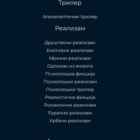
Трилер
Апокалиптични трилер
Реализам
Друштвени реализам
Емотивни реализам
Мрачни реализам
Одломак из живота
Психолошкa фикција
Психолошки реализам
Психолошки трилер
Реалистична фикција
Романтични реализам
Рурални реализам
Урбани реализам