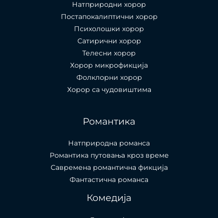
Натприродни хорор
Постапокалиптични хорор
Психолошки хорор
Сатирични хорор
Телесни хорор
Хорор микрофикција
Фолклорни хорор
Хорор са чудовиштима
Романтика
Натприродна романса
Романтика путовања кроз време
Савремена романтична фикција
Фантастична романса
Комедија