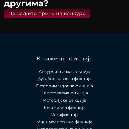
другима?
Пошаљите причу на конкурс
Књижевна фикција
Апсурдистичка фикција
Аутобиографска фикција
Експериментална фикција
Епистоларна фикција
Историјска фикција
Књижевна фикција
Метафикција
Минималистичка фикција