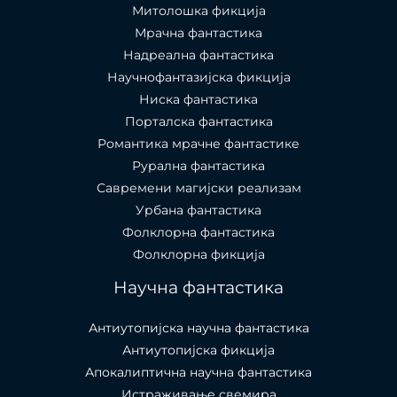
Митолошка фикција
Мрачна фантастика
Надреална фантастика
Научнофантазијска фикција
Ниска фантастика
Порталска фантастика​
Романтика мрачне фантастике
Рурална фантастика
Савремени магијски реализам
Урбана фантастика
Фолклорна фантастика
Фолклорна фикција
Научна фантастика
Антиутопијска научна фантастика
Антиутопијска фикција
Апокалиптична научна фантастика
Истраживање свемира