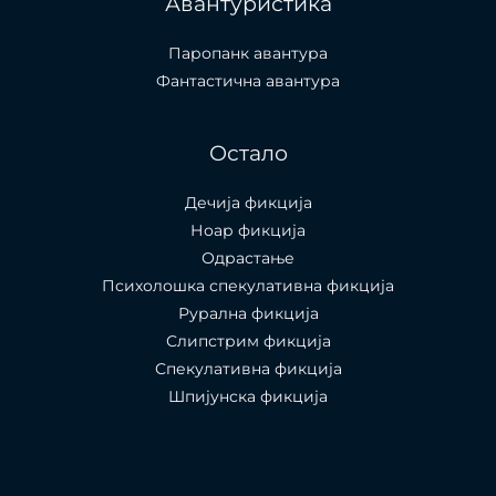
Авантуристика
Паропанк авантура
Фантастична авантура
Остало
Дечија фикција
Ноар фикција
Одрастање
Психолошка спекулативна фикција
Рурална фикција
Слипстрим фикција
Спекулативна фикција
Шпијунска фикција