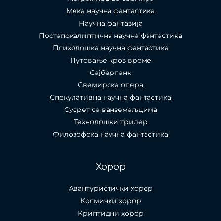
Мека научна фантастика
Научна фантазија
Постапокалиптична научна фантастика
Психолошка научна фантастика
Путовање кроз време
Сајберпанк
Свемирска опера
Спекулативна научна фантастика
Сусрет са ванземаљцима
Технолошки трилер
Филозофска научна фантастика
Хорор
Авантуристички хорор
Космички хорор
Криптидни хорор