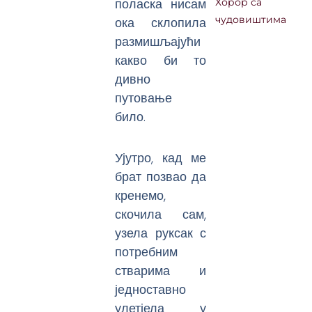
поласка нисам
Хорор са
ока склопила
чудовиштима
размишљајући
какво би то
дивно
путовање
било.
Ујутро, кад ме
брат позвао да
кренемо,
скочила сам,
узела руксак с
потребним
стварима и
једноставно
улетјела у