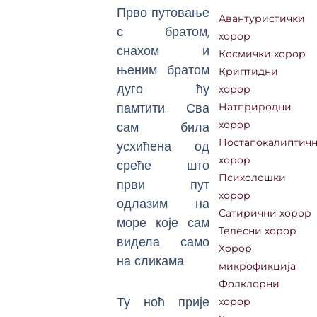
Прво путовање
Авантуристички
с братом,
хорор
снахом и
Космички хорор
њеним братом
Криптидни
дуго ћу
хорор
памтити. Сва
Натприродни
сам била
хорор
Постапокалиптич
усхићена од
хорор
среће што
Психолошки
први пут
хорор
одлазим на
Сатирични хорор
море које сам
Телесни хорор
видела само
Хорор
на сликама.
микрофикција
Фолклорни
Ту ноћ прије
хорор