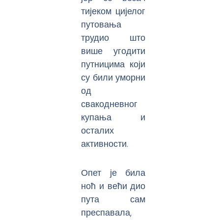
тијеком цијелог
путовања
трудио што
више угодити
путницима који
су били уморни
од
свакодневног
купања и
осталих
активности.
Опет је била
ноћ и већи дио
пута сам
преспавала,