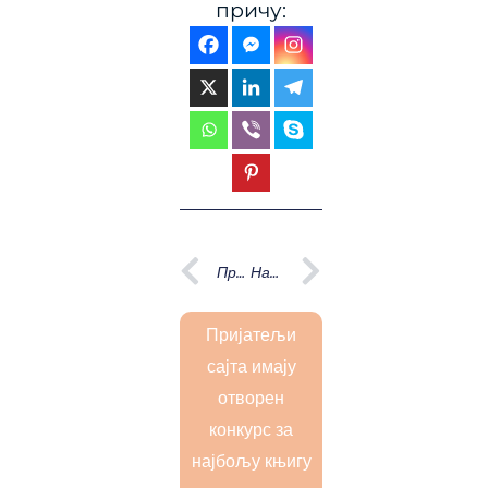
причу:
Prev
Next
Претходна
Наредна
Пријатељи
сајта имају
отворен
конкурс за
најбољу књигу