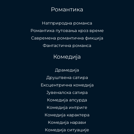
Романтика
Натприродна романса
Романтика путовања кроз време
Савремена романтична фикција
Фантастична романса
Комедија
Драмедија
Друштвена сатира
Ексцентрична комедија
Јувеналска сатира
Комедија апсурда
Комедија интриге
Комедија карактера
Комедија нарави
Комедија ситуације