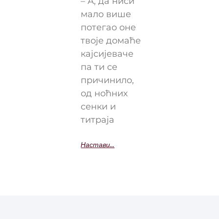
– А, да ниси
мало више
потегао оне
твоје домаће
кајсијеваче
па ти се
причинило,
од ноћних
сенки и
титраја
Настави...