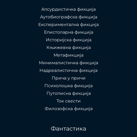
Апсурдистичка фикција
Аутобиографска фикција
Експериментална фикција
Епистоларна фикција
Историјска фикција
Књижевна фикција
Метафикција
Минималистичка фикција
Надреалистична фикција
Прича у причи
Психолошкa фикција
Путописна фикција
Ток свести
Филозофска фикција
Фантастика