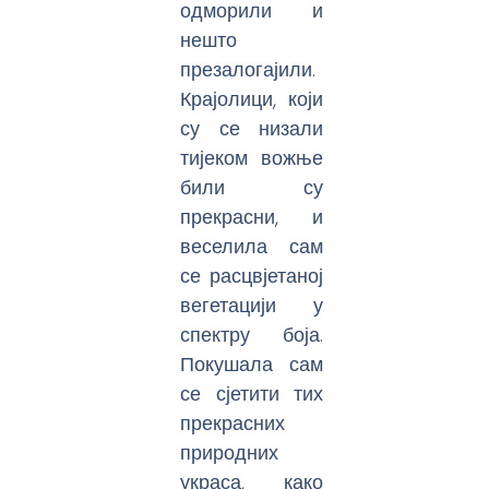
одморили и
нешто
презалогајили.
Крајолици, који
су се низали
тијеком вожње
били су
прекрасни, и
веселила сам
се расцвјетаној
вегетацији у
спектру боја.
Покушала сам
се сјетити тих
прекрасних
природних
украса, како