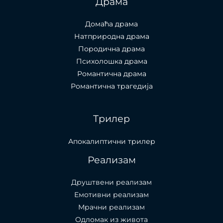
Драма
Домаћа драма
Натприродна драма
Породична драма
Психолошка драма
Романтична драма
Романтична трагедија
Трилер
Апокалиптични трилер
Реализам
Друштвени реализам
Емотивни реализам
Мрачни реализам
Одломак из живота