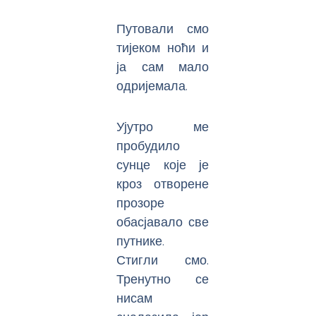
Путовали смо
тијеком ноћи и
ја сам мало
одријемала.
Ујутро ме
пробудило
сунце које је
кроз отворене
прозоре
обасјавало све
путнике.
Стигли смо.
Тренутно се
нисам