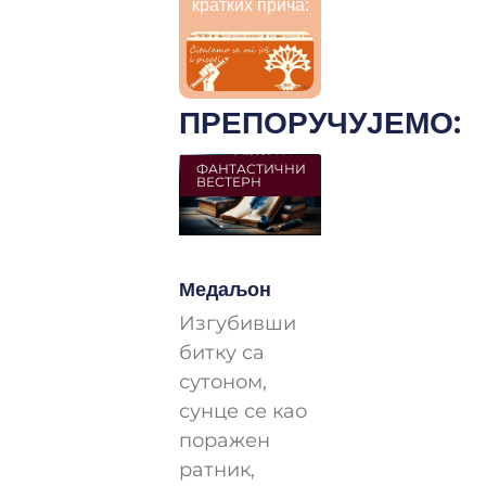
кратких прича:
ПРЕПОРУЧУЈЕМО:
ФАНТАСТИЧНИ
ВЕСТЕРН
Медаљон
Изгубивши
битку са
сутоном,
сунце се као
поражен
ратник,