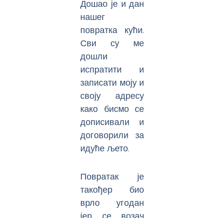
Дошао је и дан
нашег
повратка кући.
Сви су ме
дошли
испратити и
записати моју и
своју адресу
како бисмо се
дописивали и
договорили за
идуће љето.
Повратак је
такођер био
врло угодан
јер се возач