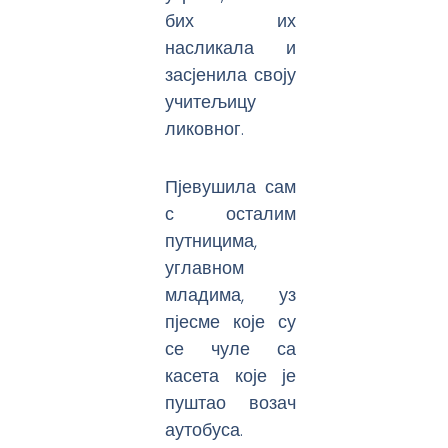
бих их
насликала и
засјенила своју
учитељицу
ликовног.
Пјевушила сам
с осталим
путницима,
углавном
младима, уз
пјесме које су
се чуле са
касета које је
пуштао возач
аутобуса.