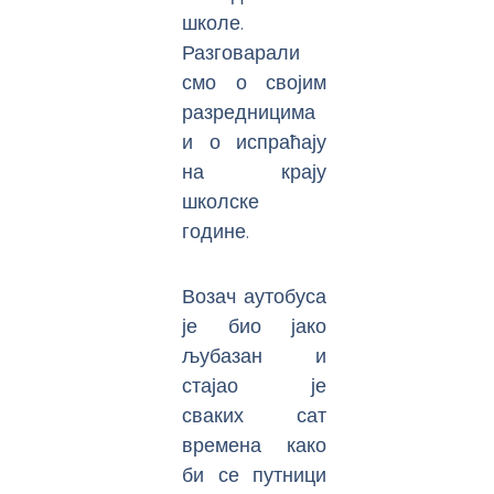
школе.
Разговарали
смо о својим
разредницима
и о испраћају
на крају
школске
године.
Возач аутобуса
је био јако
љубазан и
стајао је
сваких сат
времена како
би се путници