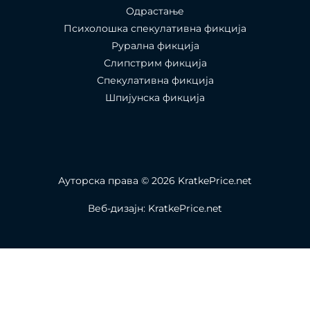
Одрастање
Психолошка спекулативна фикција
Рурална фикција
Слипстрим фикција
Спекулативна фикција
Шпијунска фикција
Ауторска права © 2026 KratkePrice.net
Веб-дизајн: KratkePrice.net