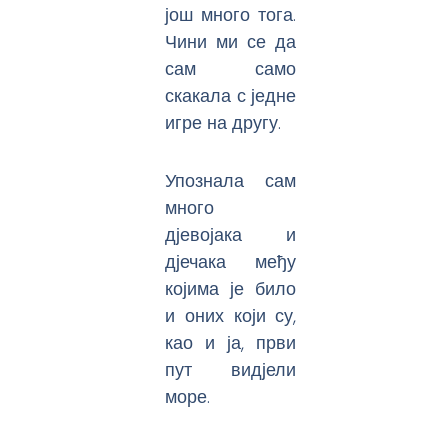
још много тога.
Чини ми се да
сам само
скакала с једне
игре на другу.
Упознала сам
много
дјевојака и
дјечака међу
којима је било
и оних који су,
као и ја, први
пут видјели
море.