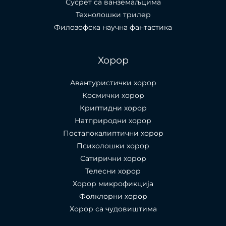
Сусрет са ванземаљцима
Технолошки трилер
Филозофска научна фантастика
Хорор
Авантуристички хорор
Космички хорор
Криптидни хорор
Натприродни хорор
Постапокалиптични хорор
Психолошки хорор
Сатирични хорор
Телесни хорор
Хорор микрофикција
Фолклорни хорор
Хорор са чудовиштима