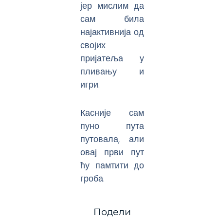
јер мислим да
сам била
најактивнија од
својих
пријатеља у
пливању и
игри.
Касније сам
пуно пута
путовала, али
овај први пут
ћу памтити до
гроба.
Подели