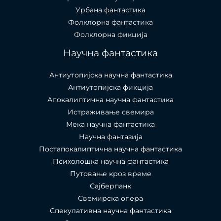
Урбана фантастика
Фолклорна фантастика
Фолклорна фикција
Научна фантастика
Антиутопијска научна фантастика
Антиутопијска фикција
Апокалиптична научна фантастика
Истраживање свемира
Мека научна фантастика
Научна фантазија
Постапокалиптична научна фантастика
Психолошка научна фантастика
Путовање кроз време
Сајберпанк
Свемирска опера
Спекулативна научна фантастика