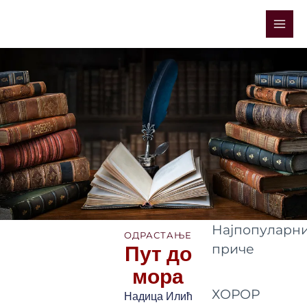
Skip
Mai
to
Men
content
Најпопуларни
ОДРАСТАЊЕ
Пут до
приче
мора
ХОРОР
Надица Илић