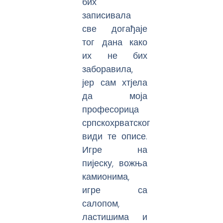
бих
записивала
све догађаје
тог дана како
их не бих
заборавила,
јер сам хтјела
да моја
професорица
српскохрватског
види те описе.
Игре на
пијеску, вожња
камионима,
игре са
салопом,
ластишима и