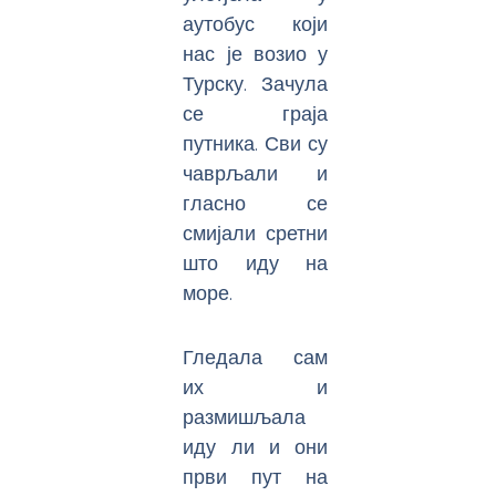
аутобус који
нас је возио у
Турску. Зачула
се граја
путника. Сви су
чаврљали и
гласно се
смијали сретни
што иду на
море.
Гледала сам
их и
размишљала
иду ли и они
први пут на