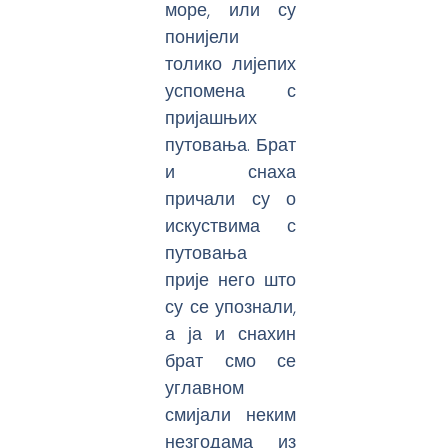
море, или су
понијели
толико лијепих
успомена с
пријашњих
путовања. Брат
и снаха
причали су о
искуствима с
путовања
прије него што
су се упознали,
а ја и снахин
брат смо се
углавном
смијали неким
незгодама из