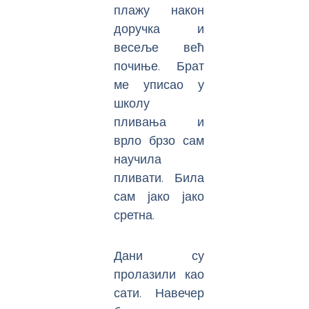
плажу након
доручка и
весеље већ
почиње. Брат
ме уписао у
школу
пливања и
врло брзо сам
научила
пливати. Била
сам јако јако
сретна.
Дани су
пролазили као
сати. Навечер