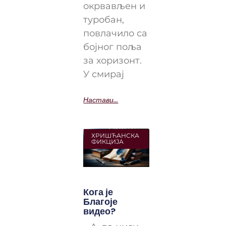
окрвављен и
туробан,
повлачило са
бојног поља
за хоризонт.
У смирај
Настави...
ХРИШЋАНСКА
ФИКЦИЈА
Кога је
Благоје
видео?