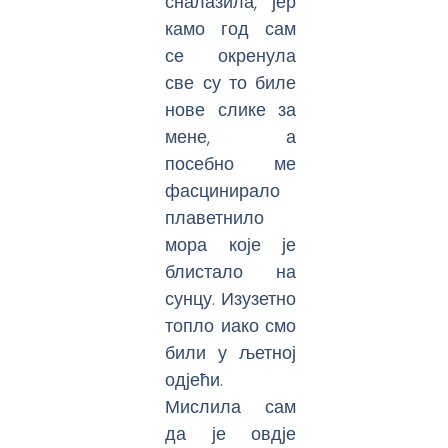
сналазила, јер
камо год сам
се окренула
све су то биле
нове слике за
мене, а
посебно ме
фасцинирало
плаветнило
мора које је
блистало на
сунцу. Изузетно
топло иако смо
били у љетној
одјећи.
Мислила сам
да је овдје