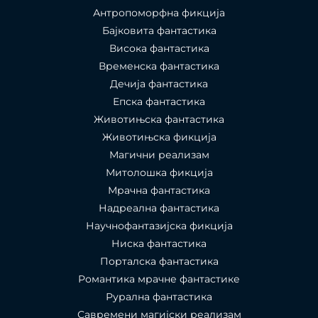
Антропоморфна фикција
Бајковита фантастика
Висока фантастика
Временска фантастика
Дечија фантастика
Епска фантастика
Животињска фантастика
Животињска фикција
Магични реализам
Митолошка фикција
Мрачна фантастика
Надреална фантастика
Научнофантазијска фикција
Ниска фантастика
Порталска фантастика​
Романтика мрачне фантастике
Рурална фантастика
Савремени магијски реализам