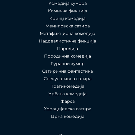
Комедија хумора
Комична фикција
Кринџ комедија
Мениповска сатира
Метафикциона комедија
Надреалистична фикција
Пародија
Породична комедија
Рурални хумор
Сатирична фантастика
Спекулативна сатира
Трагикомедија
Урбана комедија
Фарса
Хорацијевска сатира
Црна комедија