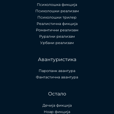
Психолошкa фикција
Психолошки реализам
Психолошки трилер
Реалистична фикција
Романтични реализам
Рурални реализам
Урбани реализам
Авантуристика
Паропанк авантура
Фантастична авантура
Остало
Дечија фикција
Ноар фикција