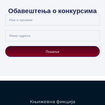
Обавештења о конкурсима
Full
Name
Email
Пошаљи
Књижевна фикција