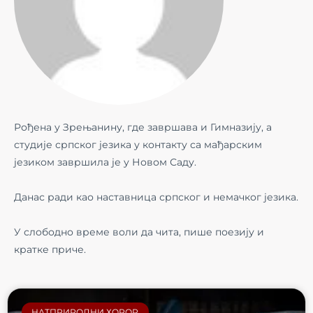
Рођена у Зрењанину, где завршава и Гимназију, а
студије српског језика у контакту са мађарским
језиком завршила је у Новом Саду.
Данас ради као наставница српског и немачког језика.
У слободно време воли да чита, пише поезију и
кратке приче.
НАТПРИРОДНИ ХОРОР