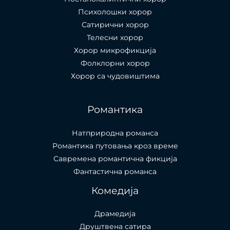
Психолошки хорор
Сатирични хорор
Телесни хорор
Хорор микрофикција
Фолклорни хорор
Хорор са чудовиштима
Романтика
Натприродна романса
Романтика путовања кроз време
Савремена романтична фикција
Фантастична романса
Комедија
Драмедија
Друштвена сатира