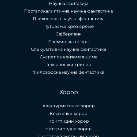
Научна фантазија
Постапокалиптична научна фантастика
Психолошка научна фантастика
Путовање кроз време
Сајберпанк
Свемирска опера
Спекулативна научна фантастика
Сусрет са ванземаљцима
Технолошки трилер
Филозофска научна фантастика
Хорор
Авантуристички хорор
Космички хорор
Криптидни хорор
Натприродни хорор
Постапокалиптични хорор