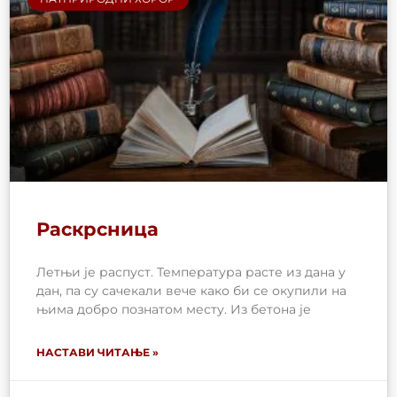
Раскрсница
Летњи је распуст. Температура расте из дана у
дан, па су сачекали вече како би се окупили на
њима добро познатом месту. Из бетона је
НАСТАВИ ЧИТАЊЕ »