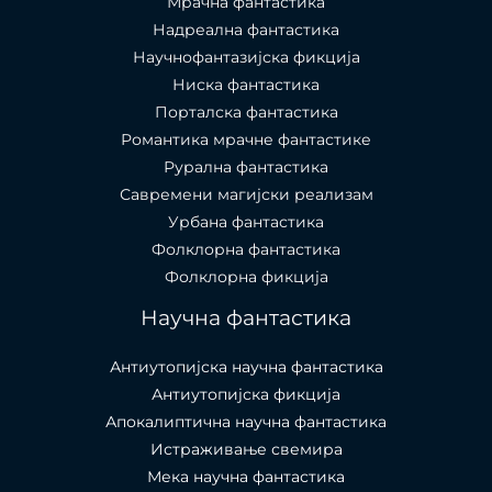
Мрачна фантастика
Надреална фантастика
Научнофантазијска фикција
Ниска фантастика
Порталска фантастика​
Романтика мрачне фантастике
Рурална фантастика
Савремени магијски реализам
Урбана фантастика
Фолклорна фантастика
Фолклорна фикција
Научна фантастика
Антиутопијска научна фантастика
Антиутопијска фикција
Апокалиптична научна фантастика
Истраживање свемира
Мека научна фантастика