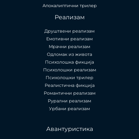
Апокалиптични трилер
Реализам
Друштвени реализам
Емотивни реализам
Мрачни реализам
Одломак из живота
Психолошкa фикција
Психолошки реализам
Психолошки трилер
Реалистична фикција
Романтични реализам
Рурални реализам
Урбани реализам
Авантуристика