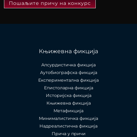
Пошаљите причу на конкурс
Књижевна фикција
Апсурдистичка фикција
Аутобиографска фикција
Експериментална фикција
Епистоларна фикција
Историјска фикција
Књижевна фикција
Метафикција
Минималистичка фикција
Надреалистична фикција
Прича у причи