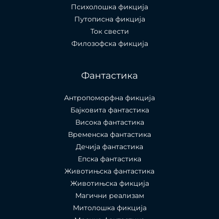
Психолошкa фикција
Путописна фикција
Ток свести
Филозофска фикција
Фантастика
Антропоморфна фикција
Бајковита фантастика
Висока фантастика
Временска фантастика
Дечија фантастика
Епска фантастика
Животињска фантастика
Животињска фикција
Магични реализам
Митолошка фикција