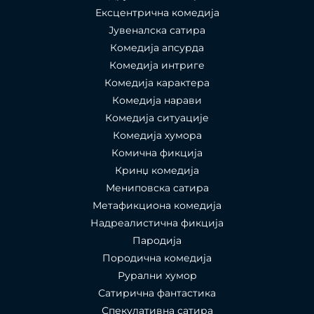
Ексцентрична комедија
Јувеналска сатира
Комедија апсурда
Комедија интриге
Комедија карактера
Комедија нарави
Комедија ситуације
Комедија хумора
Комична фикција
Кринџ комедија
Мениповска сатира
Метафикциона комедија
Надреалистична фикција
Пародија
Породична комедија
Рурални хумор
Сатирична фантастика
Спекулативна сатира