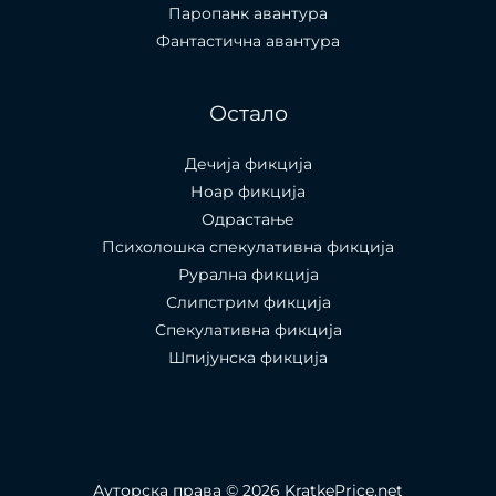
Паропанк авантура
Фантастична авантура
Остало
Дечија фикција
Ноар фикција
Одрастање
Психолошка спекулативна фикција
Рурална фикција
Слипстрим фикција
Спекулативна фикција
Шпијунска фикција
Ауторска права © 2026 KratkePrice.net