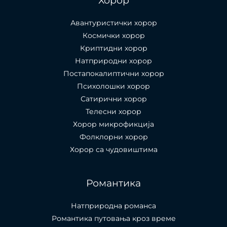
Хорор
Авантуристички хорор
Космички хорор
Криптидни хорор
Натприродни хорор
Постапокалиптични хорор
Психолошки хорор
Сатирични хорор
Телесни хорор
Хорор микрофикција
Фолклорни хорор
Хорор са чудовиштима
Романтика
Натприродна романса
Романтика путовања кроз време