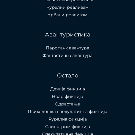
Рурални реализам
Урбани реализам
Авантуристика
Паропанк авантура
Фантастична авантура
Остало
Дечија фикција
Ноар фикција
Одрастање
Психолошка спекулативна фикција
Рурална фикција
Слипстрим фикција
Спекулативна фикција