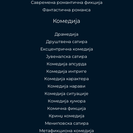
Савремена романтична фикција
Фантастична романса
Комедија
Драмедија
Друштвена сатира
Ексцентрична комедија
Јувеналска сатира
Комедија апсурда
Комедија интриге
Комедија карактера
Комедија нарави
Комедија ситуације
Комедија хумора
Комична фикција
Кринџ комедија
Мениповска сатира
Метафикциона комедија