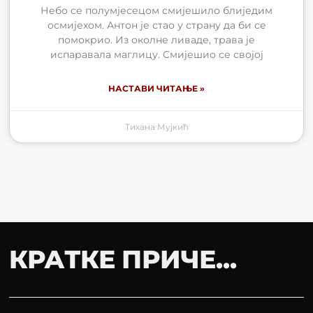
Небо се полумјесецом смијешило блиједим
осмијехом. Антон је стао у страну да би се
помокрио. Из околне ливаде, трава је
испаравала маглицу. Смијешио се својој
НАСТАВИ ЧИТАЊЕ »
Тихана Мујкић
КРАТКЕ ПРИЧЕ...