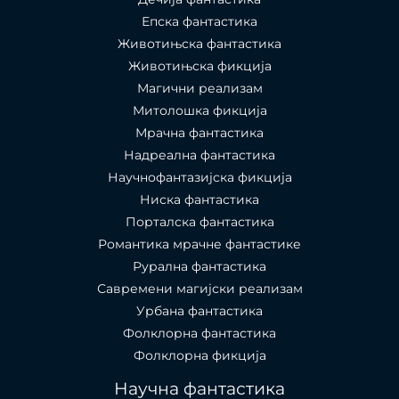
Епска фантастика
Животињска фантастика
Животињска фикција
Магични реализам
Митолошка фикција
Мрачна фантастика
Надреална фантастика
Научнофантазијска фикција
Ниска фантастика
Порталска фантастика​
Романтика мрачне фантастике
Рурална фантастика
Савремени магијски реализам
Урбана фантастика
Фолклорна фантастика
Фолклорна фикција
Научна фантастика