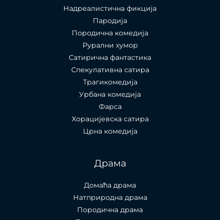
Надреалистична фикција
Пародија
Породична комедија
Рурални хумор
Сатирична фантастика
Спекулативна сатира
Трагикомедија
Урбана комедија
Фарса
Хорацијевска сатира
Црна комедија
Драма
Домаћа драма
Натприродна драма
Породична драма