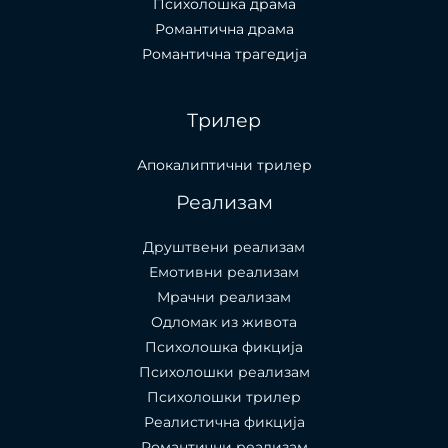
Психолошка драма
Романтична драма
Романтична трагедија
Трилер
Апокалиптични трилер
Реализам
Друштвени реализам
Емотивни реализам
Мрачни реализам
Одломак из живота
Психолошкa фикција
Психолошки реализам
Психолошки трилер
Реалистична фикција
Романтични реализам