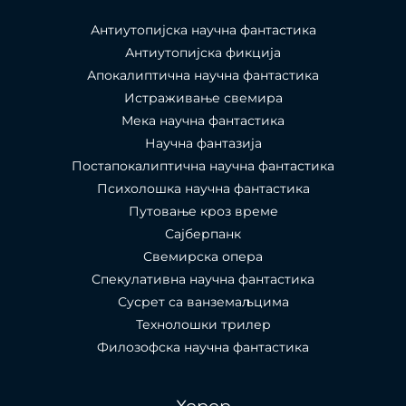
Антиутопијска научна фантастика
Антиутопијска фикција
Апокалиптична научна фантастика
Истраживање свемира
Мека научна фантастика
Научна фантазија
Постапокалиптична научна фантастика
Психолошка научна фантастика
Путовање кроз време
Сајберпанк
Свемирска опера
Спекулативна научна фантастика
Сусрет са ванземаљцима
Технолошки трилер
Филозофска научна фантастика