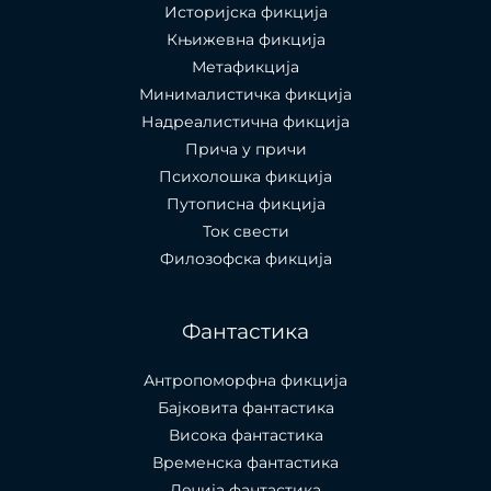
Историјска фикција
Књижевна фикција
Метафикција
Минималистичка фикција
Надреалистична фикција
Прича у причи
Психолошкa фикција
Путописна фикција
Ток свести
Филозофска фикција
Фантастика
Антропоморфна фикција
Бајковита фантастика
Висока фантастика
Временска фантастика
Дечија фантастика