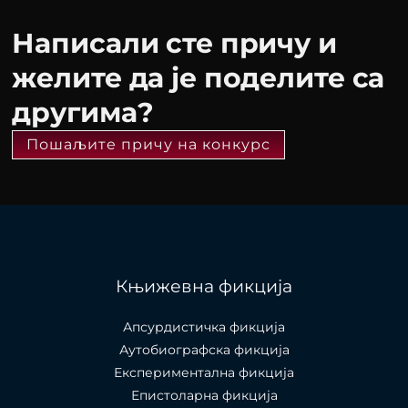
Написали сте причу и
желите да је поделите са
другима?
Пошаљите причу на конкурс
Књижевна фикција
Апсурдистичка фикција
Аутобиографска фикција
Експериментална фикција
Епистоларна фикција