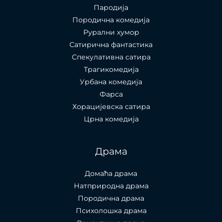
Пародија
Породична комедија
Рурални хумор
Сатирична фантастика
Спекулативна сатира
Трагикомедија
Урбана комедија
Фарса
Хорацијевска сатира
Црна комедија
Драма
Домаћа драма
Натприродна драма
Породична драма
Психолошка драма