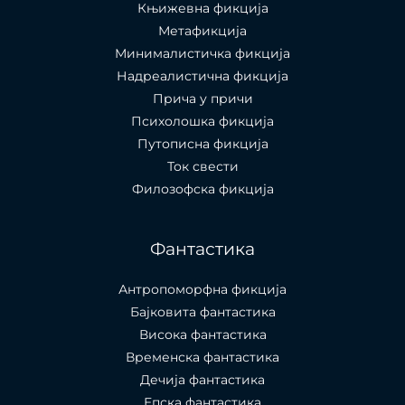
Књижевна фикција
Метафикција
Минималистичка фикција
Надреалистична фикција
Прича у причи
Психолошкa фикција
Путописна фикција
Ток свести
Филозофска фикција
Фантастика
Антропоморфна фикција
Бајковита фантастика
Висока фантастика
Временска фантастика
Дечија фантастика
Епска фантастика