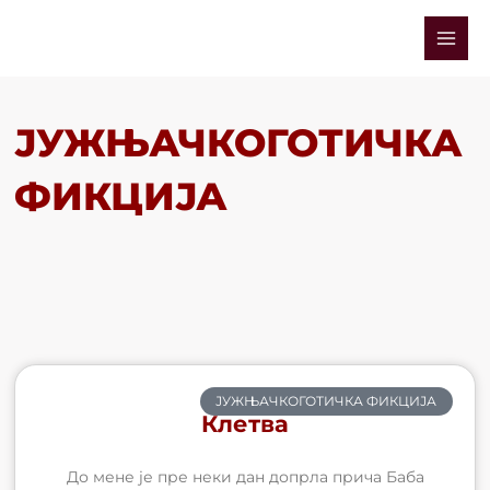
Skip
Mai
to
Men
content
ЈУЖЊАЧКОГОТИЧКА
ФИКЦИЈА
ЈУЖЊАЧКОГОТИЧКА ФИКЦИЈА
Клетва
До мене је пре неки дан допрла прича Баба