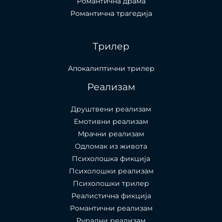
Романтична драма
Романтична трагедија
Трилер
Апокалиптични трилер
Реализам
Друштвени реализам
Емотивни реализам
Мрачни реализам
Одломак из живота
Психолошкa фикција
Психолошки реализам
Психолошки трилер
Реалистична фикција
Романтични реализам
Рурални реализам