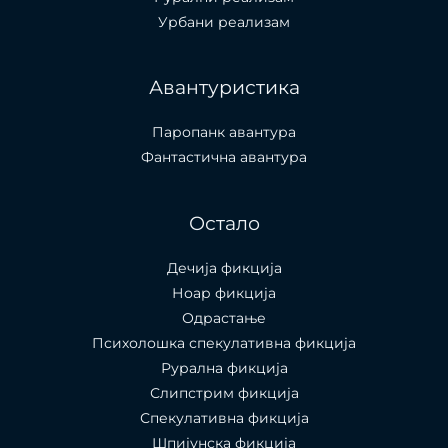
Урбани реализам
Авантуристика
Паропанк авантура
Фантастична авантура
Остало
Дечија фикција
Ноар фикција
Одрастање
Психолошка спекулативна фикција
Рурална фикција
Слипстрим фикција
Спекулативна фикција
Шпијунска фикција