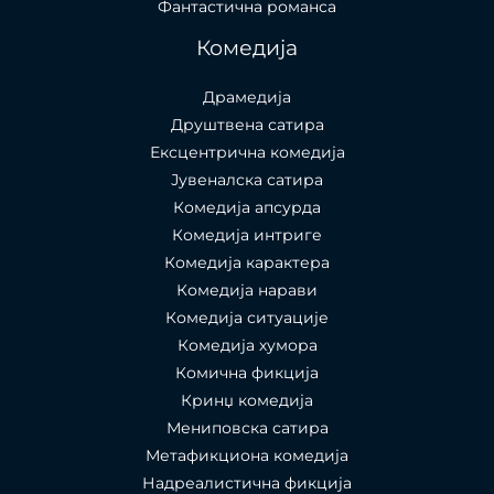
Фантастична романса
Комедија
Драмедија
Друштвена сатира
Ексцентрична комедија
Јувеналска сатира
Комедија апсурда
Комедија интриге
Комедија карактера
Комедија нарави
Комедија ситуације
Комедија хумора
Комична фикција
Кринџ комедија
Мениповска сатира
Метафикциона комедија
Надреалистична фикција