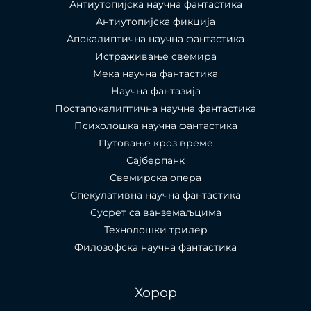
Антиутопијска научна фантастика
Антиутопијска фикција
Апокалиптична научна фантастика
Истраживање свемира
Мека научна фантастика
Научна фантазија
Постапокалиптична научна фантастика
Психолошка научна фантастика
Путовање кроз време
Сајберпанк
Свемирска опера
Спекулативна научна фантастика
Сусрет са ванземаљцима
Технолошки трилер
Филозофска научна фантастика
Хорор