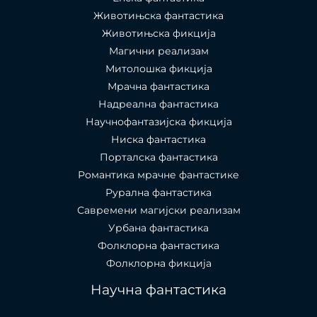
Животињска фантастика
Животињска фикција
Магични реализам
Митолошка фикција
Мрачна фантастика
Надреална фантастика
Научнофантазијска фикција
Ниска фантастика
Порталска фантастика​
Романтика мрачне фантастике
Рурална фантастика
Савремени магијски реализам
Урбана фантастика
Фолклорна фантастика
Фолклорна фикција
Научна фантастика