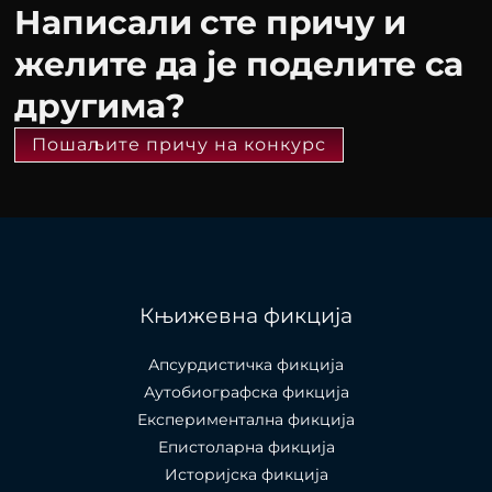
Написали сте причу и
желите да је поделите са
другима?
Пошаљите причу на конкурс
Књижевна фикција
Апсурдистичка фикција
Аутобиографска фикција
Експериментална фикција
Епистоларна фикција
Историјска фикција