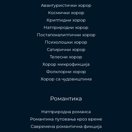
Авантуристички хорор
Космички хорор
Криптидни хорор
Натприродни хорор
Постапокалиптични хорор
Психолошки хорор
Сатирични хорор
Телесни хорор
Хорор микрофикција
Фолклорни хорор
Хорор са чудовиштима
Романтика
Натприродна романса
Романтика путовања кроз време
Савремена романтична фикција