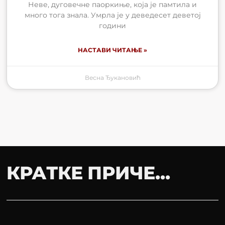
Неве, дуговечне паоркиње, која је памтила и
много тога знала. Умрла је у деведесет деветој
години
НАСТАВИ ЧИТАЊЕ »
Весна Ђукановић
КРАТКЕ ПРИЧЕ...