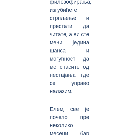
филозофирања,
изгубићете
стрпљење и
престати да
читате, а ви сте
мени једина
шанса и
могућност да
ме спасите од
нестајања где
се управо
налазим.
Елем, све је
почело пре
неколико
месеци, бар