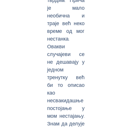
тврдим. Прича
је мало
необична и
траје већ неко
време од мог
нестанка.
Овакви
случајеви се
не дешавају у
једном
тренутку већ
би то описао
као
несвакидашње
постојање у
мом нестајању.
Знам да делује