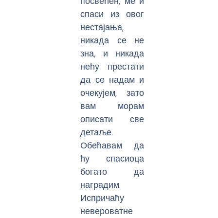
посвећен, ме и
спаси из овог
нестајања,
никада се не
зна, и никада
нећу престати
да се надам и
очекујем, зато
вам морам
описати све
детаље.
Обећавам да
ћу спасиоца
богато да
наградим.
Испричаћу
невероватне