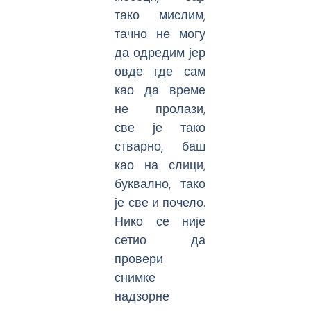
тако мислим,
тачно не могу
да одредим јер
овде где сам
као да време
не пролази,
све је тако
стварно, баш
као на слици,
буквално, тако
је све и почело.
Нико се није
сетио да
провери
снимке
надзорне