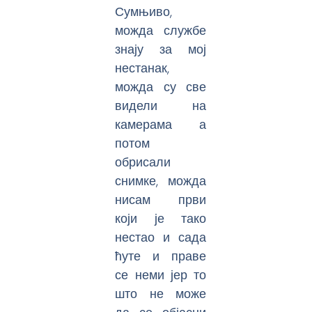
Сумњиво,
можда службе
знају за мој
нестанак,
можда су све
видели на
камерама а
потом
обрисали
снимке, можда
нисам први
који је тако
нестао и сада
ћуте и праве
се неми јер то
што не може