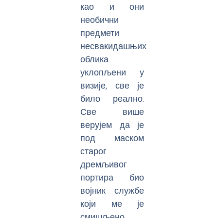
као и они
необични
предмети
несвакидашњих
облика
уклопљени у
визије, све је
било реално.
Све више
верујем да је
под маском
старог
дремљивог
портира био
војник службе
који ме је
смишљено