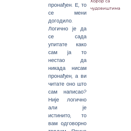
Хорор са
пронађен. Е, то
чудовиштима
се мени
догодило.
Логично је да
се сада
упитате како
сам ја то
нестао да
никада нисам
пронађен, а ви
читате оно што
сам написао?
Није логично
али је
истинито, то
вам одговорно