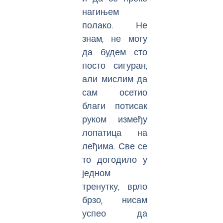
нагињем
полако. Не
знам, не могу
да будем сто
посто сигуран,
али мислим да
сам осетио
благи потисак
руком између
лопатица на
леђима. Све се
то догодило у
једном
тренутку, врло
брзо, нисам
успео да