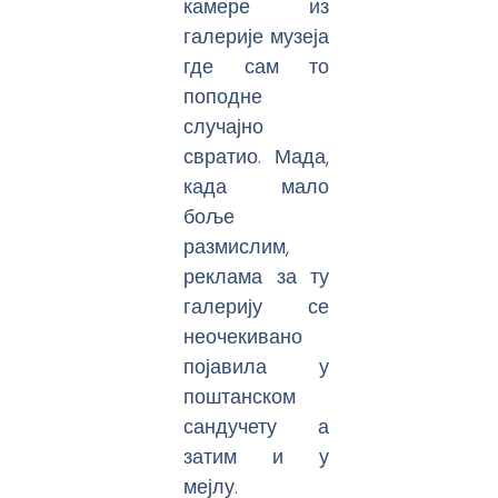
камере из
галерије музеја
где сам то
поподне
случајно
свратио. Мада,
када мало
боље
размислим,
реклама за ту
галерију се
неочекивано
појавила у
поштанском
сандучету а
затим и у
мејлу.