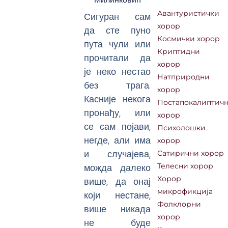
Авантуристички
Сигуран сам
хорор
да сте пуно
Космички хорор
пута чули или
Криптидни
прочитали да
хорор
је неко нестао
Натприродни
без трага.
хорор
Касније некога
Постапокалиптич
пронађу, или
хорор
се сам појави,
Психолошки
негде, али има
хорор
и случајева,
Сатирични хорор
можда далеко
Телесни хорор
Хорор
више, да онај
микрофикција
који нестане,
Фолклорни
више никада
хорор
не буде