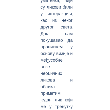
уметника, чији
су ликови били
у интеракцији,
као из неког
другог света.
Док сам
покушавао да
проникнем у
основу визије и
међусобне
везе
необичних
ликова и
облика,
приметим
један лик који
ме у тренутку