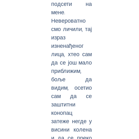
подсети на
мене.
Невероватно
смо личили, тај
израз
изненађеног
лица, хтео сам
да се још мало
приближим,
боље да
видим, осетио
сам да се
заштитни
конопац
затеже негде у
висини колена
и да се преко