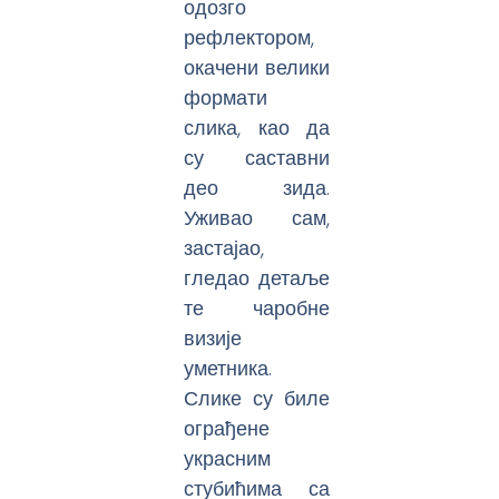
одозго
рефлектором,
окачени велики
формати
слика, као да
су саставни
део зида.
Уживао сам,
застајао,
гледао детаље
те чаробне
визије
уметника.
Слике су биле
ограђене
украсним
стубићима са