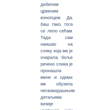
дебелим
црвеним
конопцем. Да,
баш тако, тога
се лепо сећам.
Тада сам
наишао на
слику која ме је
очарала, боље
речено слика је
пронашла
мене и одмах
ме обузела
несвакидашњим
детаљима
визије