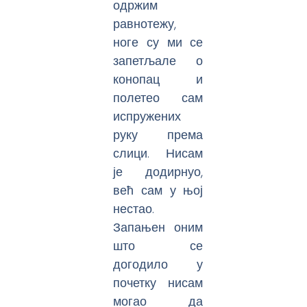
одржим
равнотежу,
ноге су ми се
запетљале о
конопац и
полетео сам
испружених
руку према
слици. Нисам
је додирнуо,
већ сам у њој
нестао.
Запањен оним
што се
догодило у
почетку нисам
могао да