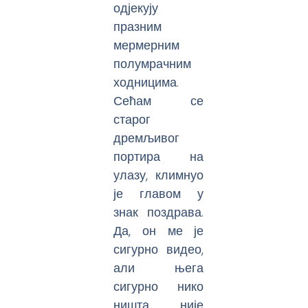
одјекују
празним
мермерним
полумрачним
ходницима.
Сећам се
старог
дремљивог
портира на
улазу, климнуо
је главом у
знак поздрава.
Да, он ме је
сигурно видео,
али њега
сигурно нико
ништа није