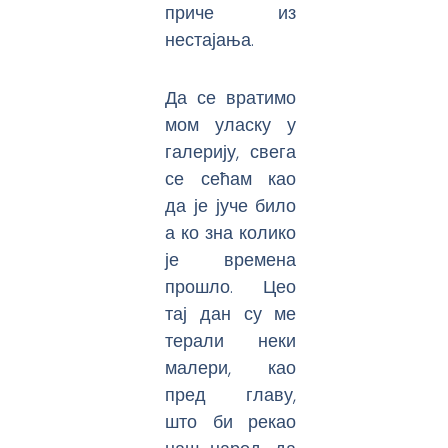
приче из
нестајања.
Да се вратимо
мом уласку у
галерију, свега
се сећам као
да је јуче било
а ко зна колико
је времена
прошло. Цео
тај дан су ме
терали неки
малери, као
пред главу,
што би рекао