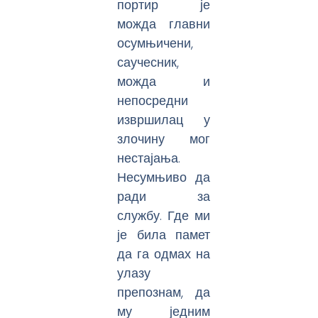
портир је
можда главни
осумњичени,
саучесник,
можда и
непосредни
извршилац у
злочину мог
нестајања.
Несумњиво да
ради за
службу. Где ми
је била памет
да га одмах на
улазу
препознам, да
му једним