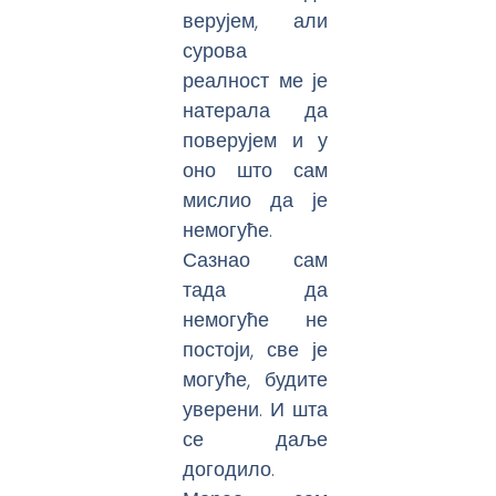
верујем, али
сурова
реалност ме је
натерала да
поверујем и у
оно што сам
мислио да је
немогуће.
Сазнао сам
тада да
немогуће не
постоји, све је
могуће, будите
уверени. И шта
се даље
догодило.