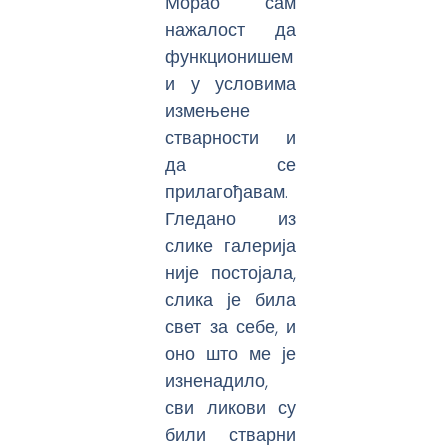
Морао сам
нажалост да
функционишем
и у условима
измењене
стварности и
да се
прилагођавам.
Гледано из
слике галерија
није постојала,
слика је била
свет за себе, и
оно што ме је
изненадило,
сви ликови су
били стварни