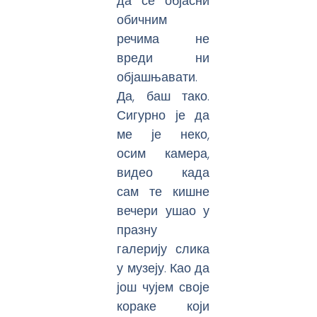
да се објасни
обичним
речима не
вреди ни
објашњавати.
Да, баш тако.
Сигурно је да
ме је неко,
осим камера,
видео када
сам те кишне
вечери ушао у
празну
галерију слика
у музеју. Као да
још чујем своје
кораке који