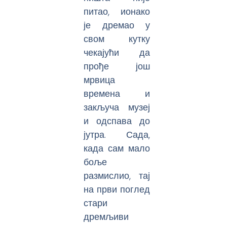
питао, ионако
је дремао у
свом кутку
чекајући да
прође још
мрвица
времена и
закључа музеј
и одспава до
јутра. Сада,
када сам мало
боље
размислио, тај
на први поглед
стари
дремљиви