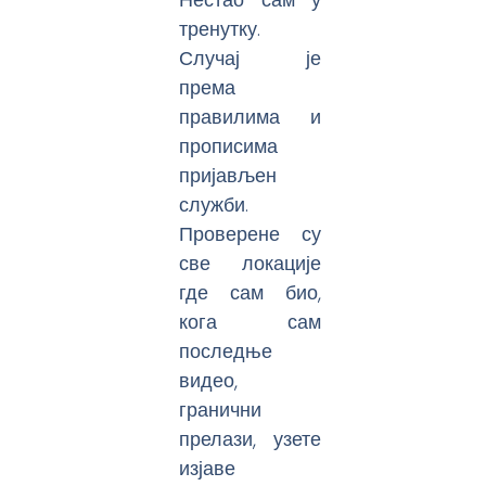
тренутку.
Случај је
према
правилима и
прописима
пријављен
служби.
Проверене су
све локације
где сам био,
кога сам
последње
видео,
гранични
прелази, узете
изјаве