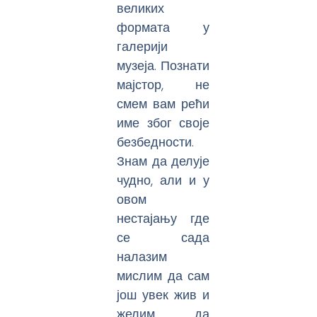
великих
формата у
галерији
музеја. Познати
мајстор, не
смем вам рећи
име због своје
безбедности.
Знам да делује
чудно, али и у
овом
нестајању где
се сада
налазим
мислим да сам
још увек жив и
желим да