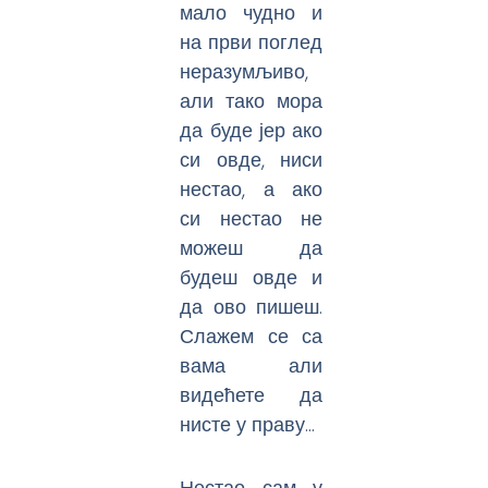
мало чудно и
на први поглед
неразумљиво,
али тако мора
да буде јер ако
си овде, ниси
нестао, а ако
си нестао не
можеш да
будеш овде и
да ово пишеш.
Слажем се са
вама али
видећете да
нисте у праву…
Нестао сам у