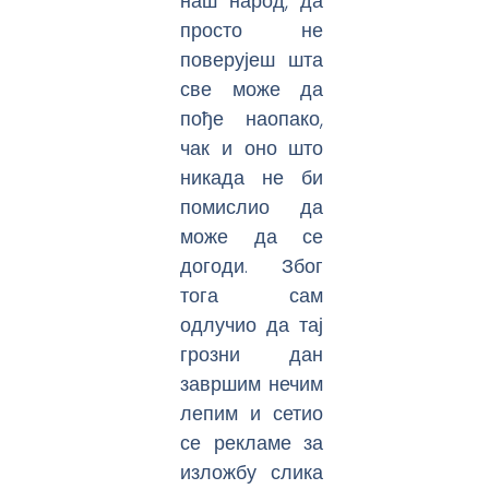
наш народ, да
просто не
поверујеш шта
све може да
пође наопако,
чак и оно што
никада не би
помислио да
може да се
догоди. Због
тога сам
одлучио да тај
грозни дан
завршим нечим
лепим и сетио
се рекламе за
изложбу слика