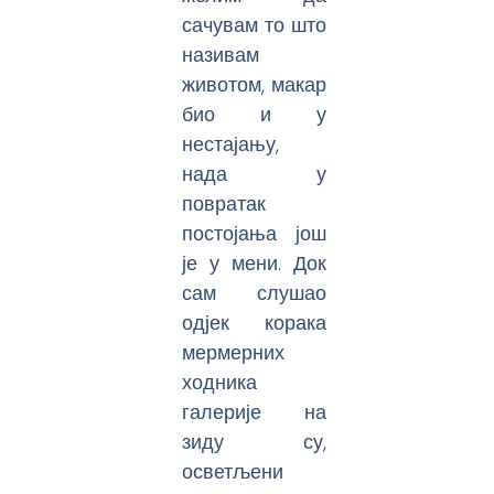
сачувам то што
називам
животом, макар
био и у
нестајању,
нада у
повратак
постојања још
је у мени. Док
сам слушао
одјек корака
мермерних
ходника
галерије на
зиду су,
осветљени