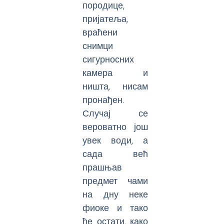
породице,
пријатеља,
враћени
снимци
сигурносних
камера и
ништа, нисам
пронађен.
Случај се
вероватно још
увек води, а
сада већ
прашњав
предмет чами
на дну неке
фиоке и тако
ће остати, како