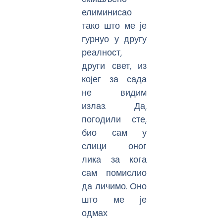
елиминисао
тако што ме је
гурнуо у другу
реалност,
други свет, из
којег за сада
не видим
излаз. Да,
погодили сте,
био сам у
слици оног
лика за кога
сам помислио
да личимо. Оно
што ме је
одмах