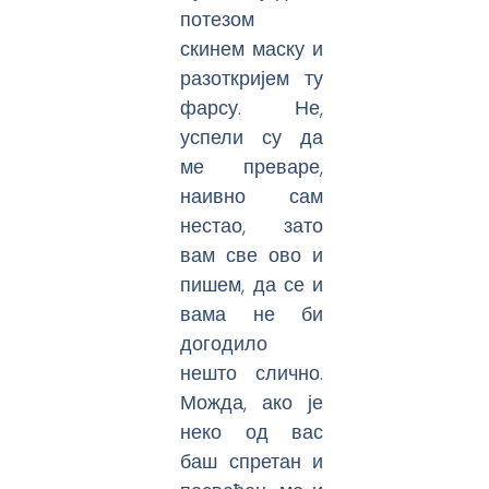
потезом
скинем маску и
разоткријем ту
фарсу. Не,
успели су да
ме преваре,
наивно сам
нестао, зато
вам све ово и
пишем, да се и
вама не би
догодило
нешто слично.
Можда, ако је
неко од вас
баш спретан и