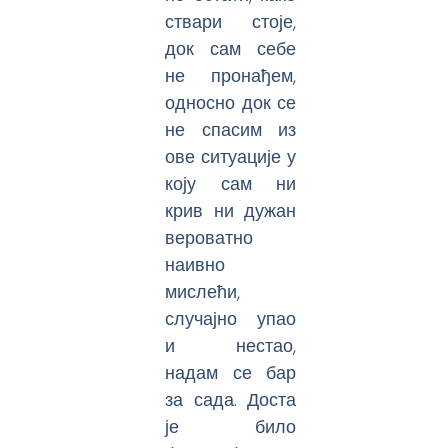
ствари стоје,
док сам себе
не пронађем,
односно док се
не спасим из
ове ситуације у
коју сам ни
крив ни дужан
вероватно
наивно
мислећи,
случајно упао
и нестао,
надам се бар
за сада. Доста
је било