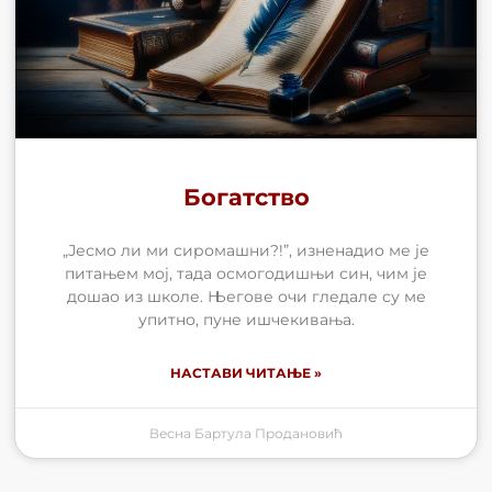
Богатство
„Јесмо ли ми сиромашни?!”, изненадио ме је
питањем мој, тада осмогодишњи син, чим је
дошао из школе. Његове очи гледале су ме
упитно, пуне ишчекивања.
НАСТАВИ ЧИТАЊЕ »
Весна Бартула Продановић