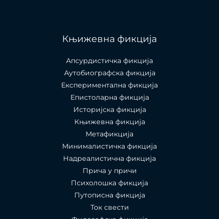
Књижевна фикција
Апсурдистичка фикција
Аутобиографска фикција
Експериментална фикција
Епистоларна фикција
Историјска фикција
Књижевна фикција
Метафикција
Минималистичка фикција
Надреалистична фикција
Прича у причи
Психолошкa фикција
Путописна фикција
Ток свести