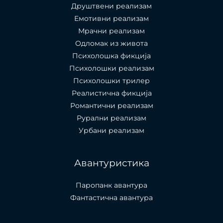
Друштвени реализам
Емотивни реализам
Мрачни реализам
Одломак из живота
Психолошкa фикција
Психолошки реализам
Психолошки трилер
Реалистична фикција
Романтични реализам
Рурални реализам
Урбани реализам
Авантуристика
Паропанк авантура
Фантастична авантура