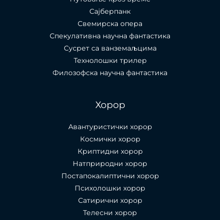
Сајберпанк
Свемирска опера
Спекулативна научна фантастика
Сусрет са ванземаљцима
Технолошки трилер
Филозофска научна фантастика
Хорор
Авантуристички хорор
Космички хорор
Криптидни хорор
Натприродни хорор
Постапокалиптични хорор
Психолошки хорор
Сатирични хорор
Телесни хорор