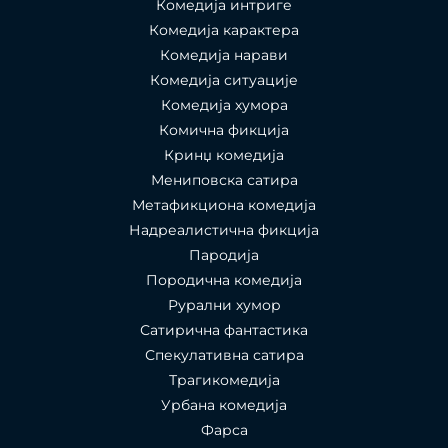
Комедија интриге
Комедија карактера
Комедија нарави
Комедија ситуације
Комедија хумора
Комична фикција
Кринџ комедија
Мениповска сатира
Метафикциона комедија
Надреалистична фикција
Пародија
Породична комедија
Рурални хумор
Сатирична фантастика
Спекулативна сатира
Трагикомедија
Урбана комедија
Фарса