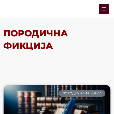
Skip
Mai
to
Men
content
ПОРОДИЧНА
ФИКЦИЈА
ПОРОДИЧНА ФИКЦИЈА