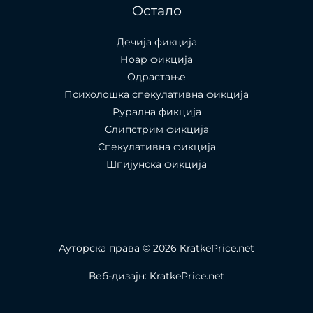
Остало
Дечија фикција
Ноар фикција
Одрастање
Психолошка спекулативна фикција
Рурална фикција
Слипстрим фикција
Спекулативна фикција
Шпијунска фикција
Ауторска права © 2026 KratkePrice.net
Веб-дизајн: KratkePrice.net