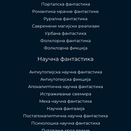
Порталска фантастика​
Романтика мрачне фантастике
Рурална фантастика
Савремени магијски реализам
Урбана фантастика
Фолклорна фантастика
Фолклорна фикција
Научна фантастика
Антиутопијска научна фантастика
Антиутопијска фикција
Апокалиптична научна фантастика
Истраживање свемира
Мека научна фантастика
Научна фантазија
Постапокалиптична научна фантастика
Психолошка научна фантастика
Путовање кроз време