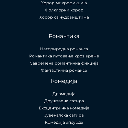
Хорор микрофикција
Фолклорни хорор
Хорор са чудовиштима
Романтика
Натприродна романса
Романтика путовања кроз време
Савремена романтична фикција
Фантастична романса
Комедија
Драмедија
Друштвена сатира
Ексцентрична комедија
Јувеналска сатира
Комедија апсурда