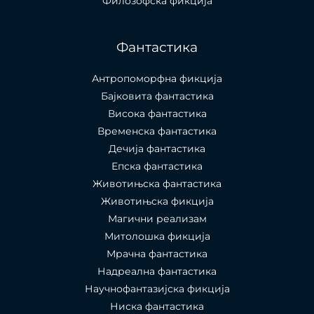
Филозофска фикција
Фантастика
Антропоморфна фикција
Бајковита фантастика
Висока фантастика
Временска фантастика
Дечија фантастика
Епска фантастика
Животињска фантастика
Животињска фикција
Магични реализам
Митолошка фикција
Мрачна фантастика
Надреална фантастика
Научнофантазијска фикција
Ниска фантастика