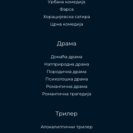
Урбана комедија
Фарса
Хорацијевска сатира
Црна комедија
Драма
Домаћа драма
Натприродна драма
Породична драма
Психолошка драма
Романтична драма
Романтична трагедија
Трилер
Апокалиптични трилер