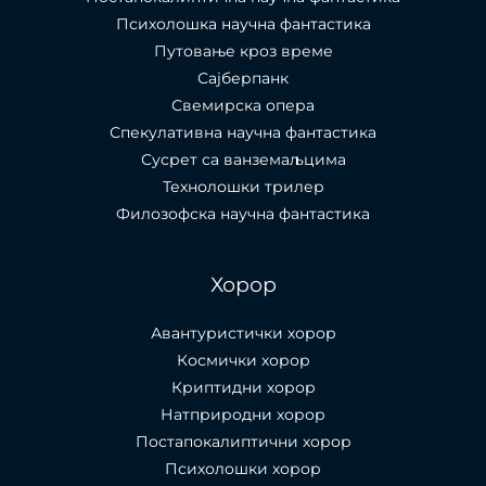
Психолошка научна фантастика
Путовање кроз време
Сајберпанк
Свемирска опера
Спекулативна научна фантастика
Сусрет са ванземаљцима
Технолошки трилер
Филозофска научна фантастика
Хорор
Авантуристички хорор
Космички хорор
Криптидни хорор
Натприродни хорор
Постапокалиптични хорор
Психолошки хорор