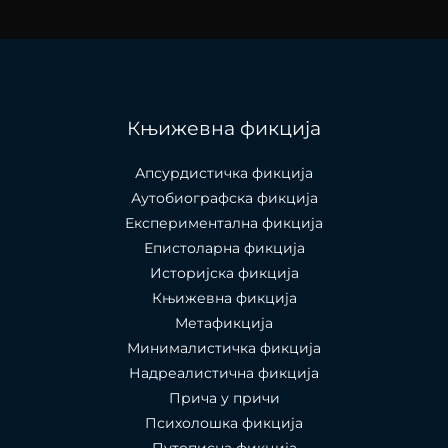
Књижевна фикција
Апсурдистичка фикција
Аутобиографска фикција
Експериментална фикција
Епистоларна фикција
Историјска фикција
Књижевна фикција
Метафикција
Минималистичка фикција
Надреалистична фикција
Прича у причи
Психолошкa фикција