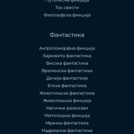
Путописна фикција
Ток свести
Филозофска фикција
Фантастика
Антропоморфна фикција
Бајковита фантастика
Висока фантастика
Временска фантастика
Дечија фантастика
Епска фантастика
Животињска фантастика
Животињска фикција
Магични реализам
Митолошка фикција
Мрачна фантастика
Надреална фантастика