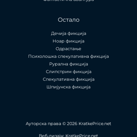
Остало
Дечија фикција
Ноар фикција
Одрастање
Психолошка спекулативна фикција
Рурална фикција
Слипстрим фикција
Спекулативна фикција
Шпијунска фикција
Ауторска права © 2026 KratkePrice.net
Веб-дизајн: KratkePrice.net