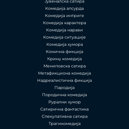
Јувеналска сатира
Комедија апсурда
Комедија интриге
Комедија карактера
Комедија нарави
Комедија ситуације
Комедија хумора
Комична фикција
Кринџ комедија
Мениповска сатира
Метафикциона комедија
Надреалистична фикција
Пародија
Породична комедија
Рурални хумор
Сатирична фантастика
Спекулативна сатира
Трагикомедија