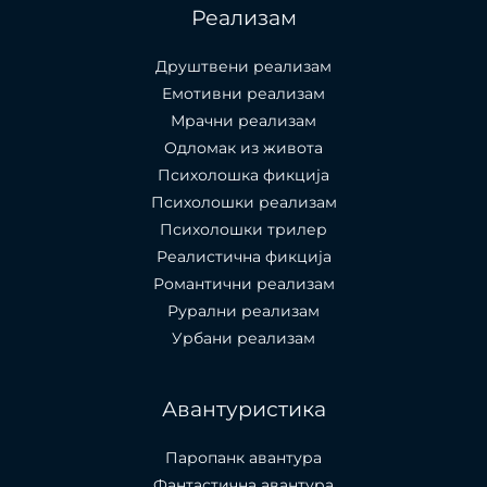
Реализам
Друштвени реализам
Емотивни реализам
Мрачни реализам
Одломак из живота
Психолошкa фикција
Психолошки реализам
Психолошки трилер
Реалистична фикција
Романтични реализам
Рурални реализам
Урбани реализам
Авантуристика
Паропанк авантура
Фантастична авантура