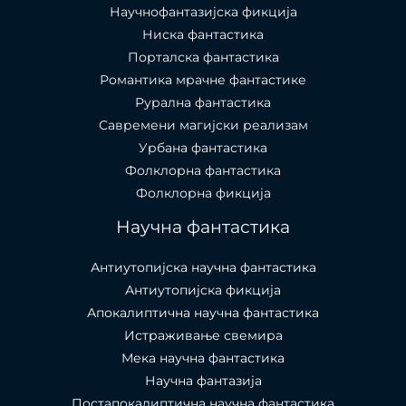
Научнофантазијска фикција
Ниска фантастика
Порталска фантастика​
Романтика мрачне фантастике
Рурална фантастика
Савремени магијски реализам
Урбана фантастика
Фолклорна фантастика
Фолклорна фикција
Научна фантастика
Антиутопијска научна фантастика
Антиутопијска фикција
Апокалиптична научна фантастика
Истраживање свемира
Мека научна фантастика
Научна фантазија
Постапокалиптична научна фантастика