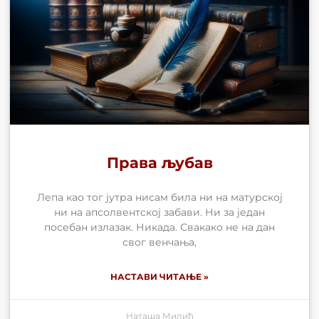
Права љубав
Лепа као тог јутра нисам била ни на матурској
ни на апсолвентској забави. Ни за један
посебан излазак. Никада. Свакако не на дан
свог венчања,
НАСТАВИ ЧИТАЊЕ »
Наташа Милић