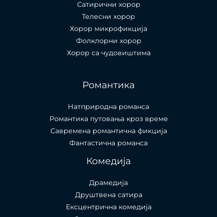
Сатирични хорор
Телесни хорор
Хорор микрофикција
Фолклорни хорор
Хорор са чудовиштима
Романтика
Натприродна романса
Романтика путовања кроз време
Савремена романтична фикција
Фантастична романса
Комедија
Драмедија
Друштвена сатира
Ексцентрична комедија