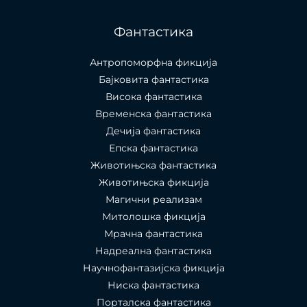
Фантастика
Антропоморфна фикција
Бајковита фантастика
Висока фантастика
Временска фантастика
Дечија фантастика
Епска фантастика
Животињска фантастика
Животињска фикција
Магични реализам
Митолошка фикција
Мрачна фантастика
Надреална фантастика
Научнофантазијска фикција
Ниска фантастика
Порталска фантастика​