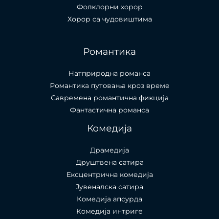
Фолклорни хорор
Хорор са чудовиштима
Романтика
Натприродна романса
Романтика путовања кроз време
Савремена романтична фикција
Фантастична романса
Комедија
Драмедија
Друштвена сатира
Ексцентрична комедија
Јувеналска сатира
Комедија апсурда
Комедија интриге