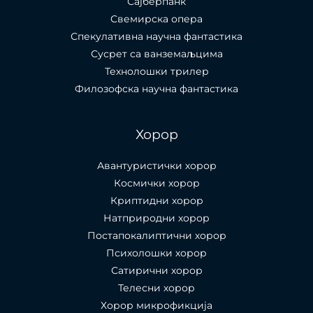
Сајберпанк
Свемирска опера
Спекулативна научна фантастика
Сусрет са ванземаљцима
Технолошки трилер
Филозофска научна фантастика
Хорор
Авантуристички хорор
Космички хорор
Криптидни хорор
Натприродни хорор
Постапокалиптични хорор
Психолошки хорор
Сатирични хорор
Телесни хорор
Хорор микрофикција