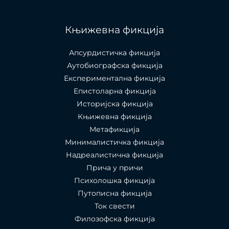
Књижевна фикција
Апсурдистичка фикција
Аутобиографска фикција
Експериментална фикција
Епистоларна фикција
Историјска фикција
Књижевна фикција
Метафикција
Минималистичка фикција
Надреалистична фикција
Прича у причи
Психолошкa фикција
Путописна фикција
Ток свести
Филозофска фикција