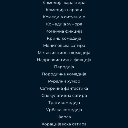
Комедија карактера
Комедија нарави
Комедија ситуације
Комедија хумора
Комична фикција
Кринџ комедија
Мениповска сатира
Метафикциона комедија
Надреалистична фикција
Пародија
Породична комедија
Рурални хумор
Сатирична фантастика
Спекулативна сатира
Трагикомедија
Урбана комедија
Фарса
Хорацијевска сатира