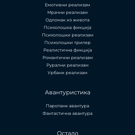
Емотивни реализам
Мрачни реализам
Одломак из живота
Психолошкa фикција
Психолошки реализам
Психолошки трилер
Реалистична фикција
Романтични реализам
Рурални реализам
Урбани реализам
Авантуристика
Паропанк авантура
Фантастична авантура
Остало