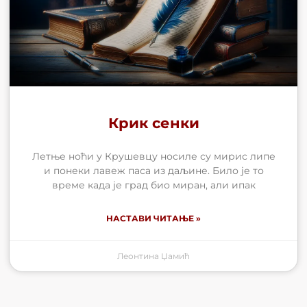
Крик сенки
Летње ноћи у Крушевцу носиле су мирис липе
и понеки лавеж паса из даљине. Било је то
време када је град био миран, али ипак
НАСТАВИ ЧИТАЊЕ »
Леонтина Џамић