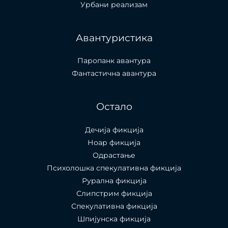
Урбани реализам
Авантуристика
Паропанк авантура
Фантастична авантура
Остало
Дечија фикција
Ноар фикција
Одрастање
Психолошка спекулативна фикција
Рурална фикција
Слипстрим фикција
Спекулативна фикција
Шпијунска фикција