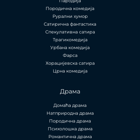
Пародија
Породична комедија
Рурални хумор
Сатирична фантастика
Спекулативна сатира
Трагикомедија
Урбана комедија
Фарса
Хорацијевска сатира
Црна комедија
Драма
Домаћа драма
Натприродна драма
Породична драма
Психолошка драма
Романтична драма