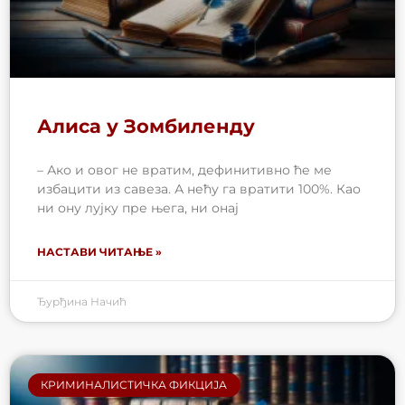
Алиса у Зомбиленду
– Ако и овог не вратим, дефинитивно ће ме
избацити из савеза. А нећу га вратити 100%. Као
ни ону лујку пре њега, ни онај
НАСТАВИ ЧИТАЊЕ »
Ђурђина Начић
КРИМИНАЛИСТИЧКА ФИКЦИЈА