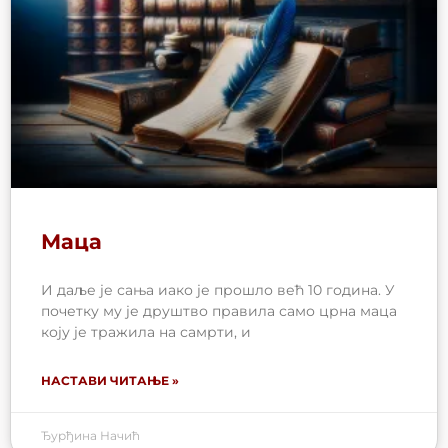
Маца
И даље је сања иако је прошло већ 10 година. У
почетку му је друштво правила само црна маца
коју је тражила на самрти, и
НАСТАВИ ЧИТАЊЕ »
Ђурђина Начић