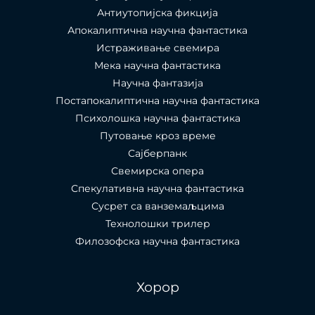
Антиутопијска фикција
Апокалиптична научна фантастика
Истраживање свемира
Мека научна фантастика
Научна фантазија
Постапокалиптична научна фантастика
Психолошка научна фантастика
Путовање кроз време
Сајберпанк
Свемирска опера
Спекулативна научна фантастика
Сусрет са ванземаљцима
Технолошки трилер
Филозофска научна фантастика
Хорор