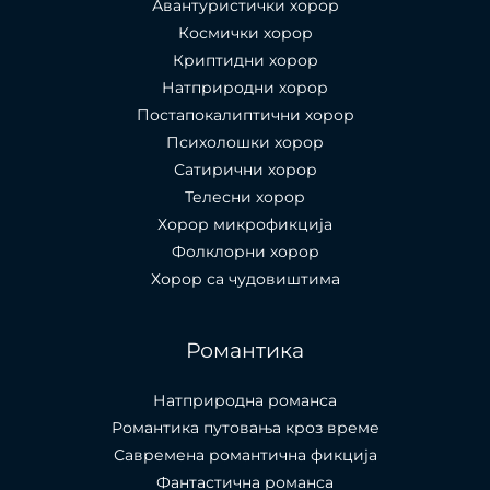
Авантуристички хорор
Космички хорор
Криптидни хорор
Натприродни хорор
Постапокалиптични хорор
Психолошки хорор
Сатирични хорор
Телесни хорор
Хорор микрофикција
Фолклорни хорор
Хорор са чудовиштима
Романтика
Натприродна романса
Романтика путовања кроз време
Савремена романтична фикција
Фантастична романса