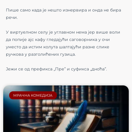
Пише само када је нешто изнервира и онда не бира
речи.
У виртуелном селу је углавном нема јер више воли
да попије ајс кафу гледајући саговорника у очи
уместо да истим колута шалтајући разне слике
ручкова у разголићених гузица.
Јежи се од префикса „Пре” и суфикса „дноћа”.
МРАЧНА КОМЕДИЈА