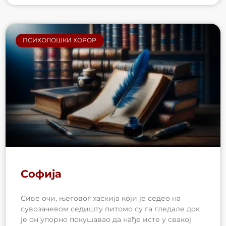
ПСИХОЛОШКИ ХОРОР
Софија
Сиве очи, његовог хаскија који је седео на
сувозачевом седишту питомо су га гледале док
је он упорно покушавао да нађе исте у свакој