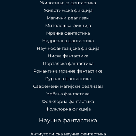
Животињска фантастика
Животињска фикција
Магични реализам
Митолошка фикција
Мрачна фантастика
Надреална фантастика
Научнофантазијска фикција
Ниска фантастика
Порталска фантастика​
Романтика мрачне фантастике
Рурална фантастика
Савремени магијски реализам
Урбана фантастика
Фолклорна фантастика
Фолклорна фикција
Научна фантастика
Антиутопијска научна фантастика