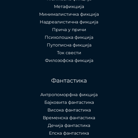
Метафикција
Минималистичка фикција
Надреалистична фикција
Прича у причи
Психолошкa фикција
Путописна фикција
Ток свести
Филозофска фикција
Фантастика
Антропоморфна фикција
Бајковита фантастика
Висока фантастика
Временска фантастика
Дечија фантастика
Епска фантастика