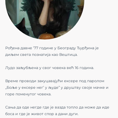
Рођена давне ’77 године у Београду Ђурђина је
диљем света познатија као Вештица.
Лудо заљубљена у свог човека већ 16 година.
Време проводи закуцавајући ексере под паролом
„Боље у ексере нег’ у људе” у друштву своје мачке и
горе поменутог човека.
Сања да оде негде где је вазда топло да може да иде
боса и где је живот спор а дани дуги.