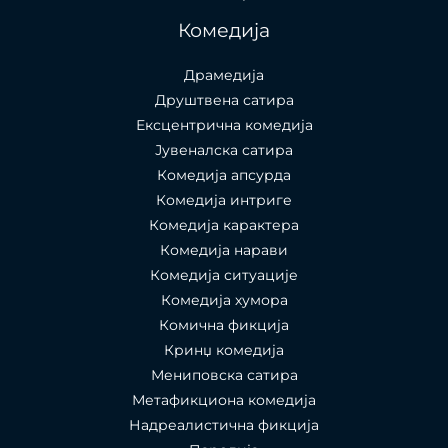
Комедија
Драмедија
Друштвена сатира
Ексцентрична комедија
Јувеналска сатира
Комедија апсурда
Комедија интриге
Комедија карактера
Комедија нарави
Комедија ситуације
Комедија хумора
Комична фикција
Кринџ комедија
Мениповска сатира
Метафикциона комедија
Надреалистична фикција