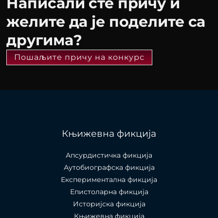
Написали сте причу и
желите да је поделите са
другима?
Пошаљите причу на конкурс
Књижевна фикција
Апсурдистичка фикција
Аутобиографска фикција
Експериментална фикција
Епистоларна фикција
Историјска фикција
Књижевна фикција