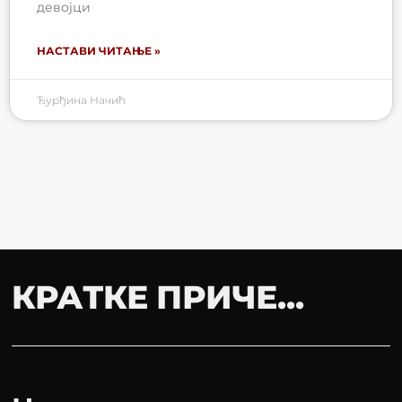
девојци
НАСТАВИ ЧИТАЊЕ »
Ђурђина Начић
КРАТКЕ ПРИЧЕ...