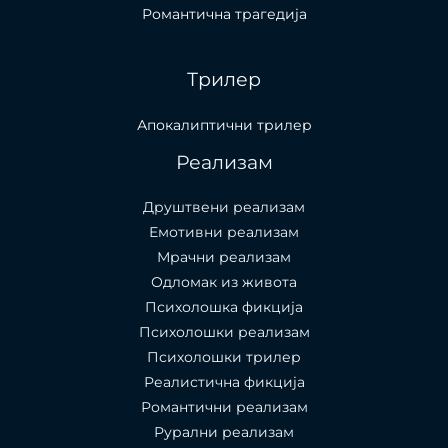
Романтична трагедија
Трилер
Апокалиптични трилер
Реализам
Друштвени реализам
Емотивни реализам
Мрачни реализам
Одломак из живота
Психолошкa фикција
Психолошки реализам
Психолошки трилер
Реалистична фикција
Романтични реализам
Рурални реализам