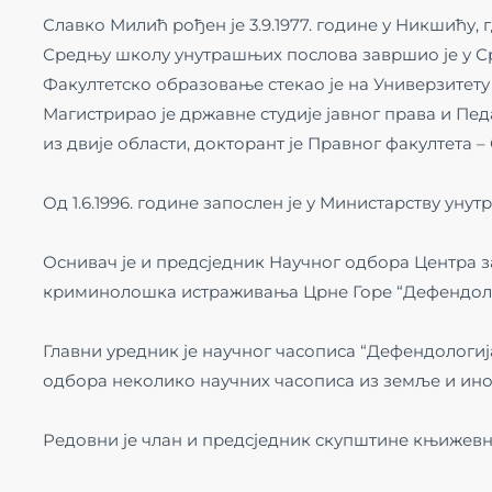
Славко Милић рођен је 3.9.1977. године у Никшићу, 
Средњу школу унутрашњих послова завршио је у С
Факултетско образовање стекао је на Универзитету
Магистрирао је државне студије јавног права и Педа
из двије области, докторант је Правног факултета – 
Од 1.6.1996. године запослен је у Министарству уну
Оснивач је и предсједник Научног одбора Центра з
криминолошка истраживања Црне Горе “Дефендоло
Главни уредник је научног часописа “Дефендологиј
одбора неколико научних часописа из земље и ино
Редовни је члан и предсједник скупштине књижевн