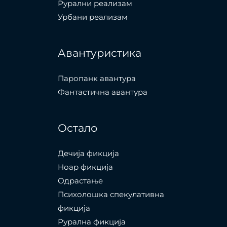
Рурални реализам
Урбани реализам
Авантуристика
Паропанк авантура
Фантастична авантура
Остало
Дечија фикција
Ноар фикција
Одрастање
Психолошка спекулативна
фикција
Рурална фикција