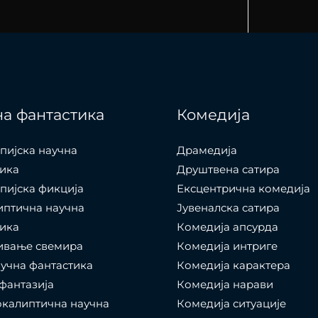
а фантастика
Комедија
пијска научна
Драмедија
ика
Друштвена сатира
пијска фикција
Ексцентрична комедија
иптична научна
Јувеналска сатира
ика
Комедија апсурда
ивање свемира
Комедија интриге
учна фантастика
Комедија карактера
фантазија
Комедија нарави
калиптична научна
Комедија ситуације