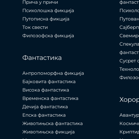
Прича у причи
фантаст
Психолошкa фикција
Психоло
Путописна фикција
Путовањ
Ток свести
Сајбер
Филозофска фикција
Свемир
Спекула
фантаст
Фантастика
Сусрет 
Технол
Антропоморфна фикција
Филозоф
Бајковита фантастика
Висока фантастика
Временска фантастика
Хоро
Дечија фантастика
Епска фантастика
Авантур
Животињска фантастика
Космич
Животињска фикција
Крипти