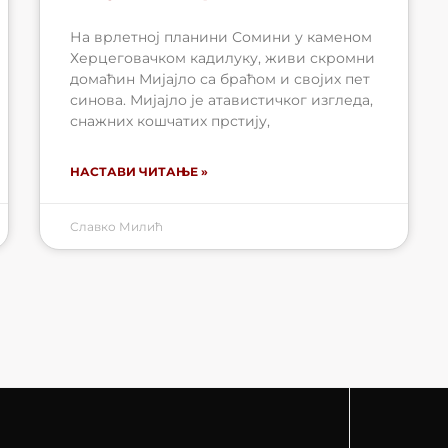
На врлетној планини Сомини у каменом
Херцеговачком кадилуку, живи скромни
домаћин Мијајло са браћом и својих пет
синова. Мијајло је атавистичког изгледа,
снажних кошчатих прстију,
НАСТАВИ ЧИТАЊЕ »
Славко Милић