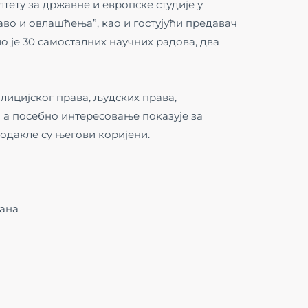
лтету за државне и европске студије у
во и овлашћења”, као и гостујући предавач
о је 30 самосталних научних радова, два
лицијског права, људских права,
а посебно интересовање показује за
 одакле су његови коријени.
шана