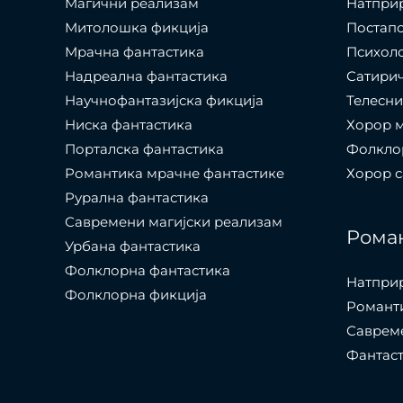
Магични реализам
Натпри
Митолошка фикција
Постап
Мрачна фантастика
Психол
Надреална фантастика
Сатири
Научнофантазијска фикција
Телесни
Ниска фантастика
Хорор 
Порталска фантастика​
Фолкло
Романтика мрачне фантастике
Хорор 
Рурална фантастика
Савремени магијски реализам
Рома
Урбана фантастика
Фолклорна фантастика
Натпри
Фолклорна фикција
Романти
Саврем
Фантас