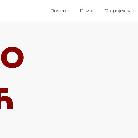
Почетна
Приче
О пројекту
КО
Ћ