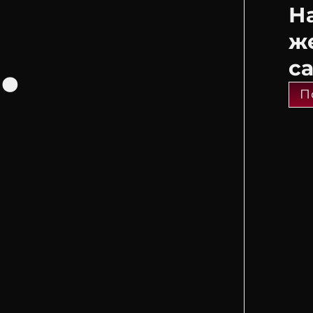
Н
.
ж
с
П