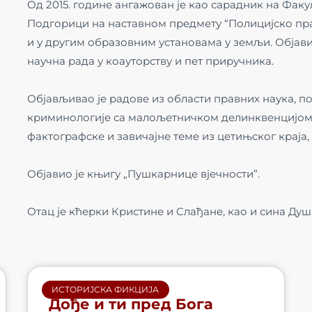
Од 2015. године ангажован је као сарaдник на Факу
Подгорици на наставном предмету “Полицијско пра
и у другим образовним установама у земљи. Објави
научна рада у коауторству и пет приручника.
Објављивао је радове из области правних наука, по
криминологије са малољетничком делинквенцијом 
фактографске и завичајне теме из цетињског краја,
Објавио је књигу „Пушкарнице вјечности”.
Отац је кћерки Кристине и Слађане, као и сина Ду
ИСТОРИЈСКА ФИКЦИЈА
Дође и ти пред Бога