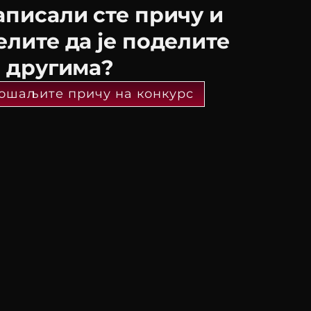
аписали сте причу и
елите да је поделите
а другима?
ошаљите причу на конкурс