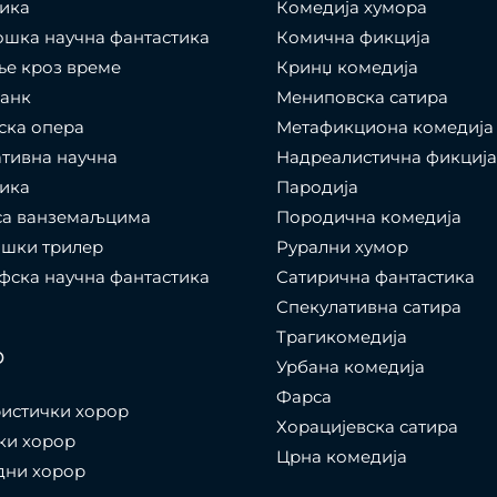
ика
Комедија хумора
шка научна фантастика
Комична фикција
е кроз време
Кринџ комедија
панк
Мениповска сатира
ска опера
Метафикциона комедија
тивна научна
Надреалистична фикција
ика
Пародија
са ванземаљцима
Породична комедија
ошки трилер
Рурални хумор
ска научна фантастика
Сатирична фантастика
Спекулативна сатира
Трагикомедија
р
Урбана комедија
Фарса
истички хорор
Хорацијевска сатира
ки хорор
Црна комедија
дни хорор