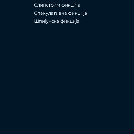
Слипстрим фикција
Спекулативна фикција
Шпијунска фикција