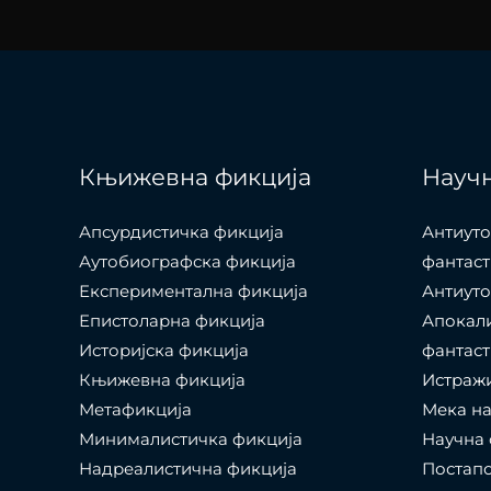
Књижевна фикција
Научн
Апсурдистичка фикција
Антиуто
Аутобиографска фикција
фантаст
Експериментална фикција
Антиуто
Епистоларна фикција
Апокал
Историјска фикција
фантаст
Књижевна фикција
Истраж
Метафикција
Мека на
Минималистичка фикција
Научна 
Надреалистична фикција
Постапо