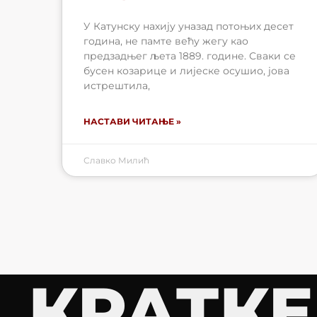
У Катунску нахију уназад потоњих десет
година, не памте већу жегу као
предзадњег љета 1889. године. Сваки се
бусен козарице и лијеске осушио, јова
истрештила,
НАСТАВИ ЧИТАЊЕ »
Славко Милић
КРАТКЕ