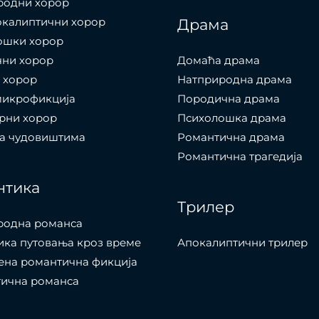
родни хорор
окалиптични хорор
Драма
ошки хорор
чни хорор
Домаћа драма
 хорор
Натприродна драма
микрофикција
Породична драма
рни хорор
Психолошка драма
са чудовиштима
Романтична драма
Романтична трагедија
нтика
Трилер
родна романса
ка путовања кроз време
Апокалиптични трилер
ена романтична фикција
тична романса