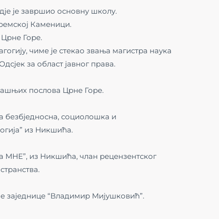
гдје је завршио основну школу.
ремској Каменици.
 Црне Горе.
гогију, чиме је стекао звања магистра наука
Одсјек за област јавног права.
трашњих послова Црне Горе.
а безбједносна, социолошка и
гија” из Никшића.
а МНЕ”, из Никшића, члан рецензентског
странства.
е заједнице “Владимир Мијушковић”.