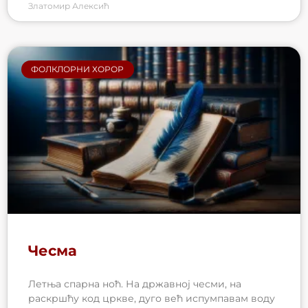
Златомир Алексић
ФОЛКЛОРНИ ХОРОР
Чесма
Летња спарна ноћ. На државној чесми, на
раскршћу код цркве, дуго већ испумпавам воду