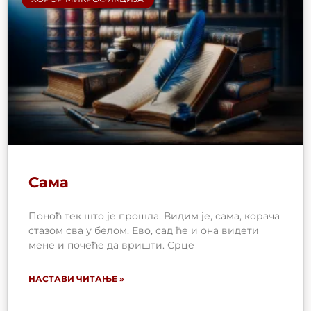
Сама
Поноћ тек што је прошла. Видим је, сама, корача
стазом сва у белом. Ево, сад ће и она видети
мене и почеће да вришти. Срце
НАСТАВИ ЧИТАЊЕ »