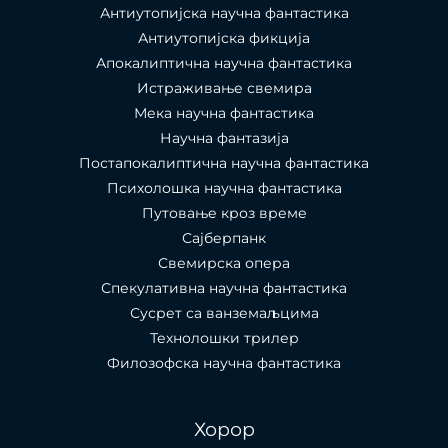
Антиутопијска научна фантастика
Антиутопијска фикција
Апокалиптична научна фантастика
Истраживање свемира
Мека научна фантастика
Научна фантазија
Постапокалиптична научна фантастика
Психолошка научна фантастика
Путовање кроз време
Сајберпанк
Свемирска опера
Спекулативна научна фантастика
Сусрет са ванземаљцима
Технолошки трилер
Филозофска научна фантастика
Хорор