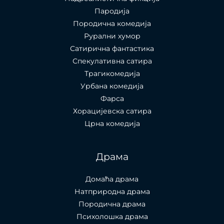
Пародија
Породична комедија
Рурални хумор
Сатирична фантастика
Спекулативна сатира
Трагикомедија
Урбана комедија
Фарса
Хорацијевска сатира
Црна комедија
Драма
Домаћа драма
Натприродна драма
Породична драма
Психолошка драма