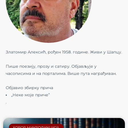
Златомир Алексић, рођен 1958. године. Живи у Шапцу.
Пише поезију, прозу и сатиру. Објављује у
часописима и на порталима. Више пута награђиван.
Објавио збирку прича
„Неке моје приче”
.
ХОРОР МИКРОФИКЦИЈА