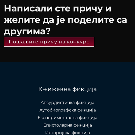
Написали сте причу и
желите да је поделите са
другима?
Пошаљите причу на конкурс
Књижевна фикција
Апсурдистичка фикција
Аутобиографска фикција
Експериментална фикција
Епистоларна фикција
Историјска фикција