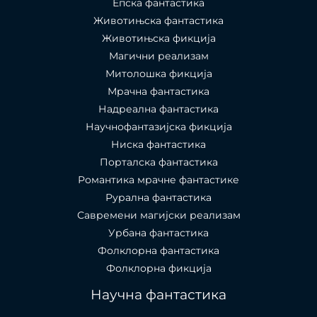
Епска фантастика
Животињска фантастика
Животињска фикција
Магични реализам
Митолошка фикција
Мрачна фантастика
Надреална фантастика
Научнофантазијска фикција
Ниска фантастика
Порталска фантастика​
Романтика мрачне фантастике
Рурална фантастика
Савремени магијски реализам
Урбана фантастика
Фолклорна фантастика
Фолклорна фикција
Научна фантастика