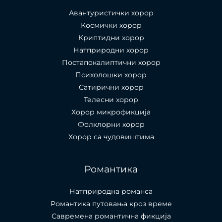
Авантуристички хорор
Космички хорор
Криптидни хорор
Натприродни хорор
Постапокалиптични хорор
Психолошки хорор
Сатирични хорор
Телесни хорор
Хорор микрофикција
Фолклорни хорор
Хорор са чудовиштима
Романтика
Натприродна романса
Романтика путовања кроз време
Савремена романтична фикција