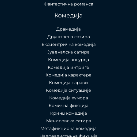
Фантастична романса
Комедија
Драмедија
Друштвена сатира
Ексцентрична комедија
Јувеналска сатира
Комедија апсурда
Комедија интриге
Комедија карактера
Комедија нарави
Комедија ситуације
Комедија хумора
Комична фикција
Кринџ комедија
Мениповска сатира
Метафикциона комедија
Надреалистична фикција