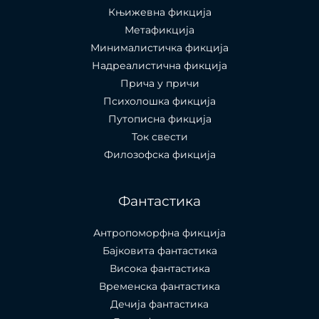
Књижевна фикција
Метафикција
Минималистичка фикција
Надреалистична фикција
Прича у причи
Психолошкa фикција
Путописна фикција
Ток свести
Филозофска фикција
Фантастика
Антропоморфна фикција
Бајковита фантастика
Висока фантастика
Временска фантастика
Дечија фантастика