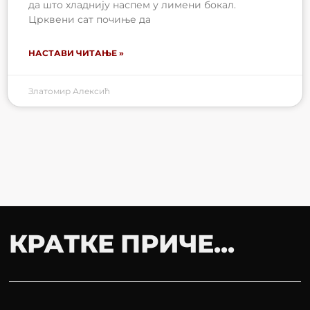
да што хладнију наспем у лимени бокал.
Црквени сат почиње да
НАСТАВИ ЧИТАЊЕ »
Златомир Алексић
КРАТКЕ ПРИЧЕ...