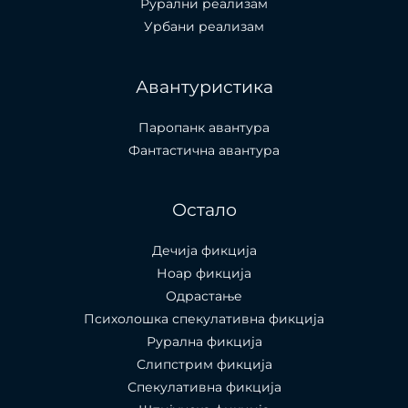
Рурални реализам
Урбани реализам
Авантуристика
Паропанк авантура
Фантастична авантура
Остало
Дечија фикција
Ноар фикција
Одрастање
Психолошка спекулативна фикција
Рурална фикција
Слипстрим фикција
Спекулативна фикција