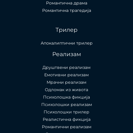
Романтична драма
Романтична трагедија
Трилер
Апокалиптични трилер
Реализам
Друштвени реализам
Емотивни реализам
Мрачни реализам
Одломак из живота
Психолошкa фикција
Психолошки реализам
Психолошки трилер
Реалистична фикција
Романтични реализам