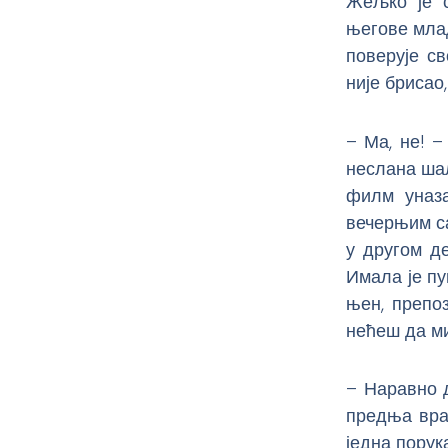
Жељко је с
његове млад
поверује св
није брисао
– Ма, не! –
неслана шал
филм уназа
вечерњим са
у другом д
Имала је пу
њен, препоз
нећеш да ми
– Наравно д
предња врат
једна порука