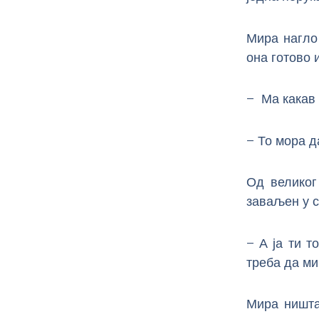
Мира нагло
она готово 
– Ма какав 
– То мора д
Од великог
заваљен у 
– А ја ти т
треба да ми
Мира ништа 