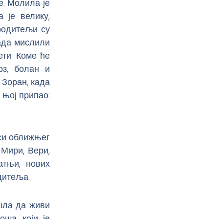
е. Молила је
 је велику,
родитељи су
тада мислили
ети. Коме ће
рз, болан и
 Зоран, када
 њој припао:
си оближњег
Мири, Вери,
атњи, нових
дитеља.
ешла да живи
ша, који је