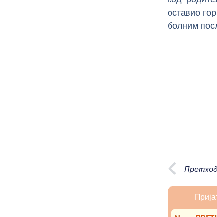
оставио гор
болним пос
Prev
Претход
Прија