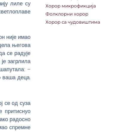
чију лиле су
Хорор микрофикција
светлоплаве
Фолклорни хорор
Хорор са чудовиштима
он није имао
едела његова
да се радује
је загрлила
ошапутала: –
о ваша деца.
ј се од суза
е притиснуо
тако радосно
имао спремне