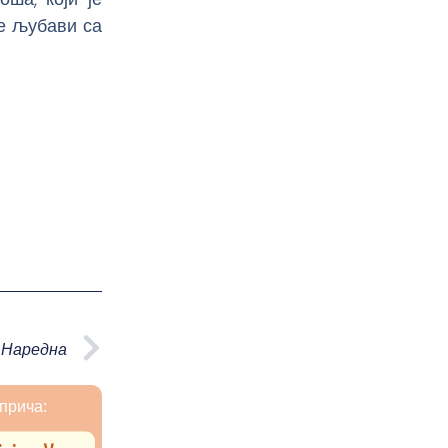
не љубави са
Next
Наредна
прича: