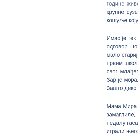
године живо
крупне суз
кошуље коју
Имао је тек
одговор. По
мало стариј
првим школ
свог млађег
Зар је мора
Зашто деко 
Мама Мира ј
замаглиле,
педалу гаса
играли њего