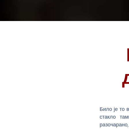
Било је то 
стакло там
разочарано,