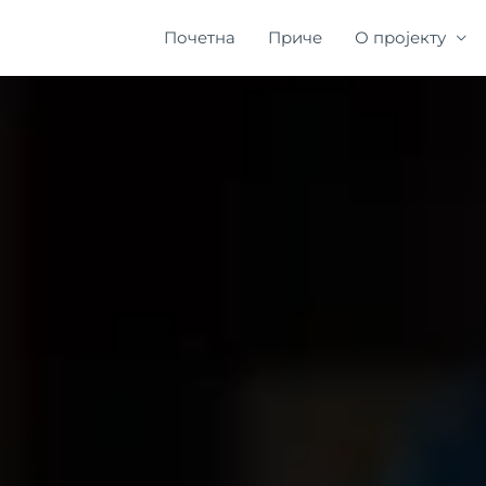
Почетна
Приче
О пројекту