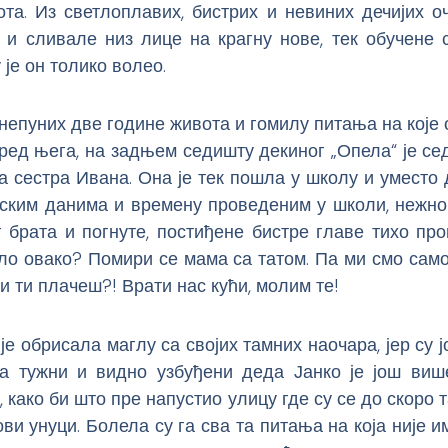
та. Из светлоплавих, бистрих и невиних дечијих о
е и сливале низ лице на крагну нове, тек обучене 
 је он толико волео.
 непуних две године живота и гомилу питања на које 
ред њега, на задњем седишту декиног „Опела“ је с
а сестра Ивана. Она је тек пошла у школу и уместо 
ским данима и времену проведеним у школи, нежно 
 брата и погнуте, постиђене бистре главе тихо пр
ло овако? Помири се мама са татом. Па ми смо сам
и ти плачеш?! Врати нас кући, молим те!
е обрисала маглу са својих тамних наочара, јер су јо
 а тужни и видно узбуђени деда Јанко је још виш
, како би што пре напустио улицу где су се до скоро 
ви унуци. Болела су га сва та питања на која није 