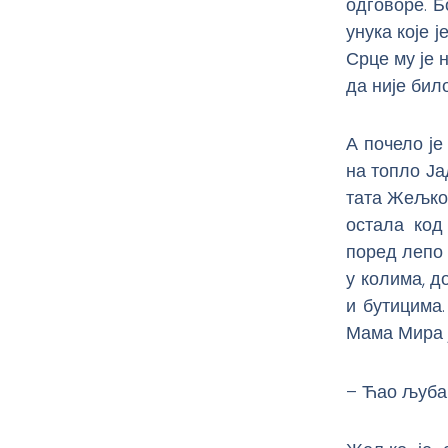
одговоре. Б
унука које 
Срце му је 
да није бил
А почело је
на топло Ја
тата Жељко 
остала код
поред лепо 
у колима, 
и бутицима
Мама Мира ј
– Ћао љубав