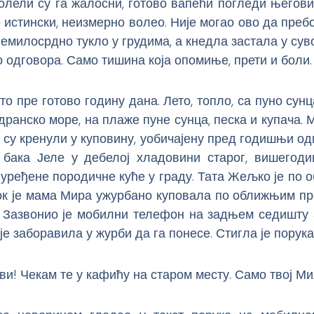
олели су га жалосни, готово вапећи погледи његов
је истински, неизмерно волео. Није могао ово да пребо
немилосрдно тукло у грудима, а кнедла застала у суво
о одговора. Само тишина која опомиње, прети и боли.
 то пре готово годину дана. Лето, топло, са пуно сунц
дранско море, на плаже пуне сунца, песка и купача.
су кренули у куповину, уобичајену пред годишњи од
 бака Јеле у дебелој хладовини старог, вишегод
уређене породичне куће у граду. Тата Жељко је по о
док је мама Мира ужурбано куповала по оближњим п
. Зазвонио је мобилни телефон на задњем седишту 
е заборавила у журби да га понесе. Стигла је порука
и! Чекам те у кафићу на старом месту. Само твој М