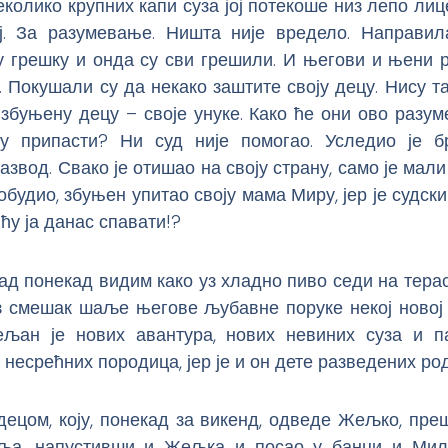
колико крупних капи суза јој потекоше низ лепо лиц
ј. За разумевање. Ништа није вредело. Направила
у грешку и онда су сви грешили. И његови и њени 
 Покушали су да некако заштите своју децу. Нису 
 збуњену децу – своје унуке. Како ће они ово разум
у припасти? Ни суд није помогао. Уследио је б
азвод. Свако је отишао на своју страну, само је мали
робудио, збуњен упитао своју мама Миру, јер је судски
 ћу ја данас спавати!?
ад понекад видим како уз хладно пиво седи на тера
з смешак шаље његове љубавне поруке некој новој 
љан је нових авантура, нових невиних суза и п
 несрећних породица, јер је и он дете разведених ро
децом, коју, понекад за викенд, одведе Жељко, пр
ља, напустивши и Жељка и посао у банци и Мило