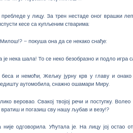
 пребледе у лицу. За трен нестаде оног врашки леп
испусти кесе са купљеним стварима:
Милош!? – покуша она да се некако снађе:
а је нека шала! То се неко безобразно и подло игра с
 беса и немоћи, Жељку јурну крв у главу и онако 
седишту аутомобила, снажно ошамари Миру.
олико веровао. Свакој твојој речи и поступку. Волео 
 вратиш и погазиш сву нашу љубав и везу!?
није одговорила. Ућутала је. На лицу јој остао о