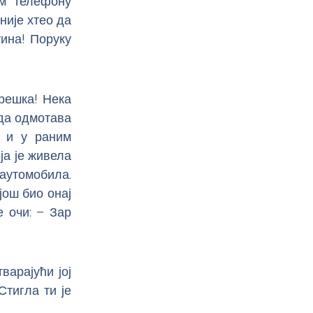
ом телефону
није хтео да
тина! Поруку
грешка! Нека
 да одмотава
д и у раним
ја је живела
аутомобила.
још био онај
е очи: – Зар
варајући јој
Стигла ти је