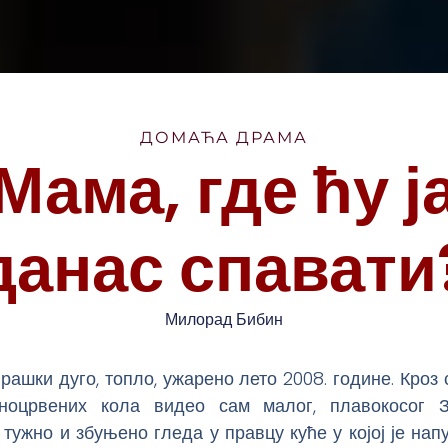
ДОМАЋА ДРАМА
Мама, где ћу ј
данас спавати
Милорад Бибин
врашки дуго, топло, ужарено лето 2008. године. Кроз 
ноцрвених кола видео сам малог, плавокосог 
 тужно и збуњено гледа у правцу куће у којој је нап