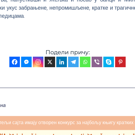
ки укус забрањене, непромишљене, кратке и трагич
ледицама.
Подели причу:
на
тељи сајта имају отворен конкурс за најбољу књигу кратких 