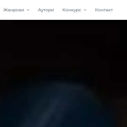
Жанрови
Аутори
Конкурс
Контакт