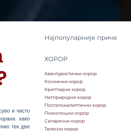
Најпопуларније приче
а
ХОРОР
?
Авантуристички хорор
Космички хорор
Криптидни хорор
Натприродни хорор
Постапокалиптични хорор
суво и чисто
Психолошки хорор
Зорана како
Сатирични хорор
унио тек две
Телесни хорор