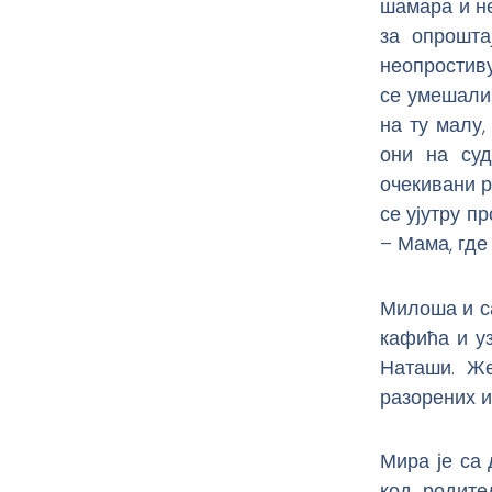
шамара и не
за опрошта
неопростив
се умешали.
на ту малу,
они на суд
очекивани р
се ујутру п
– Мама, где
Милоша и с
кафића и у
Наташи. Же
разорених и
Мира је са 
код родите