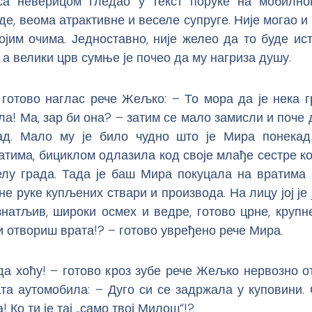
а неверицом гледао у текст поруке на мобилн
е, веома атрактивне и веселе супруге. Није могао и 
ојим очима. Једноставно, није желео да то буде ис
, а велики црв сумње је почео да му нагриза душу.
 готово наглас рече Жељко: – То мора да је нека 
а! Ма, зар би она? – затим се мало замисли и поче
д. Мало му је било чудно што је Мира понека
тима, бициклом одлазила код своје млађе сестре ко
елу града. Тада је баш Мира покуцала на вратима 
не руке купљених ствари и производа. На лицу јој је 
натљив, широки осмех и ведре, готово црне, крупн
 отвориш врата!? – готово увређено рече Мира.
а хоћу! – готово кроз зубе рече Жељко нервозно от
а аутомобила: – Дуго си се задржала у куповини. 
! Ко ти је тај „само твој Милош“!?