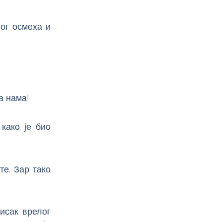
ог осмеха и
а нама!
како је био
те. Зар тако
тисак врелог