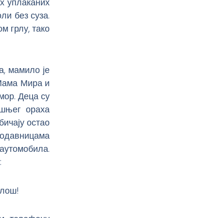
их уплаканих
ли без суза.
м грлу, тако
а, мамило је
 Мама Мира и
мор. Деца су
ишњег ораха
бичају остао
родавницама
аутомобила.
:
илош!