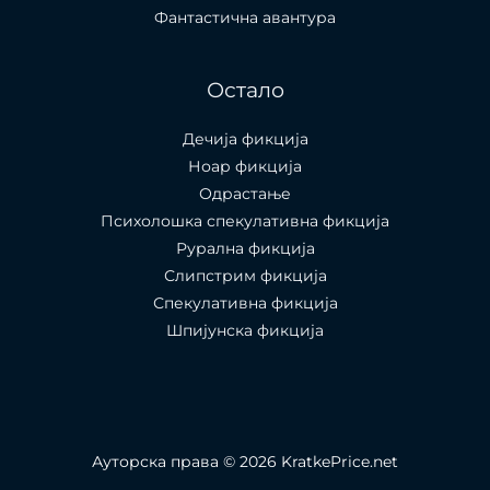
Фантастична авантура
Остало
Дечија фикција
Ноар фикција
Одрастање
Психолошка спекулативна фикција
Рурална фикција
Слипстрим фикција
Спекулативна фикција
Шпијунска фикција
Ауторска права © 2026 KratkePrice.net