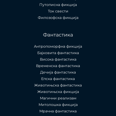
Путописна фикција
Ток свести
Филозофска фикција
Фантастика
Антропоморфна фикција
Бајковита фантастика
Висока фантастика
Временска фантастика
Дечија фантастика
Епска фантастика
Животињска фантастика
Животињска фикција
Магични реализам
Митолошка фикција
Мрачна фантастика