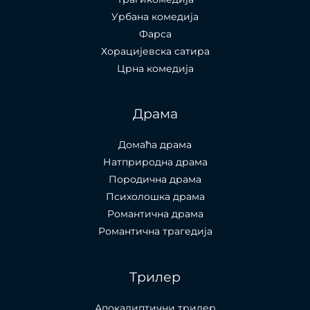
Урбана комедија
Фарса
Хорацијевска сатира
Црна комедија
Драма
Домаћа драма
Натприродна драма
Породична драма
Психолошка драма
Романтична драма
Романтична трагедија
Трилер
Апокалиптични трилер