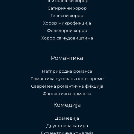
Психолошки хорор
Сатирични хорор
Телесни хорор
Хорор микрофикција
Фолклорни хорор
Хорор са чудовиштима
Романтика
Натприродна романса
Романтика путовања кроз време
Савремена романтична фикција
Фантастична романса
Комедија
Драмедија
Друштвена сатира
Ексцентрична комедија