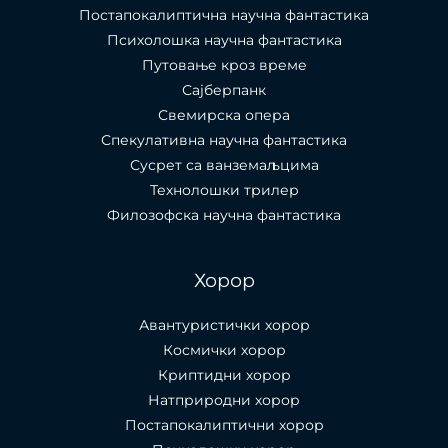
Постапокалиптична научна фантастика
Психолошка научна фантастика
Путовање кроз време
Сајберпанк
Свемирска опера
Спекулативна научна фантастика
Сусрет са ванземаљцима
Технолошки трилер
Филозофска научна фантастика
Хорор
Авантуристички хорор
Космички хорор
Криптидни хорор
Натприродни хорор
Постапокалиптични хорор