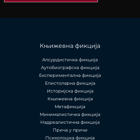
Књижевна фикција
Апсурдистичка фикција
Аутобиографска фикција
Експериментална фикција
Епистоларна фикција
Историјска фикција
Књижевна фикција
Метафикција
Минималистичка фикција
Надреалистична фикција
Прича у причи
Психолошкa фикција