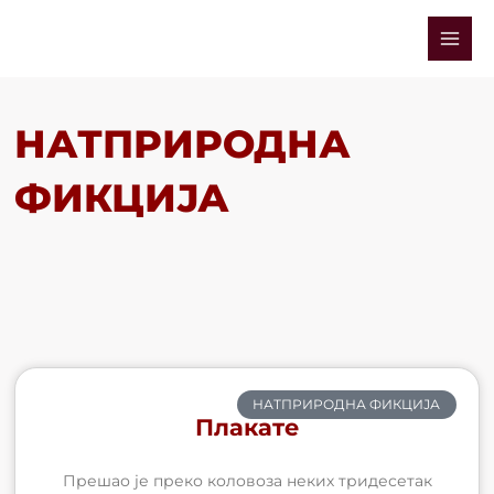
Skip
Mai
to
Men
content
НАТПРИРОДНА
ФИКЦИЈА
НАТПРИРОДНА ФИКЦИЈА
Плакате
Прешао је преко коловоза неких тридесетак