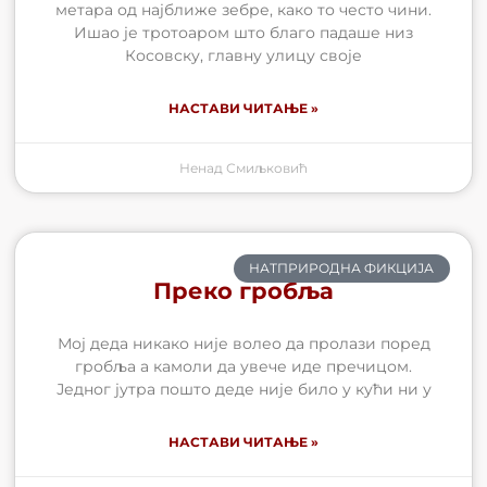
метара од најближе зебре, како то често чини.
Ишао је тротоаром што благо падаше низ
Косовску, главну улицу своје
НАСТАВИ ЧИТАЊЕ »
Ненад Смиљковић
НАТПРИРОДНА ФИКЦИЈА
Преко гробља
Мој деда никако није волео да пролази поред
гробља а камоли да увече иде пречицом.
Једног јутра пошто деде није било у кући ни у
НАСТАВИ ЧИТАЊЕ »