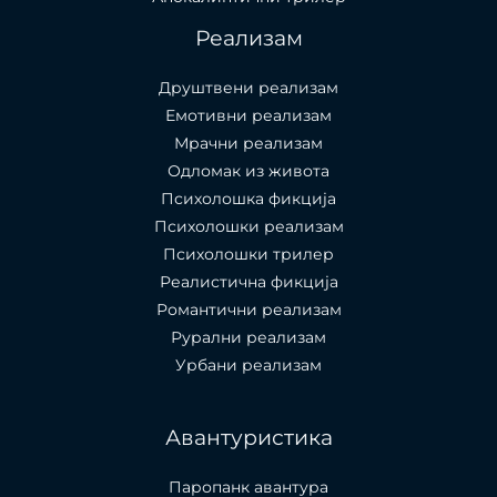
Реализам
Друштвени реализам
Емотивни реализам
Мрачни реализам
Одломак из живота
Психолошкa фикција
Психолошки реализам
Психолошки трилер
Реалистична фикција
Романтични реализам
Рурални реализам
Урбани реализам
Авантуристика
Паропанк авантура