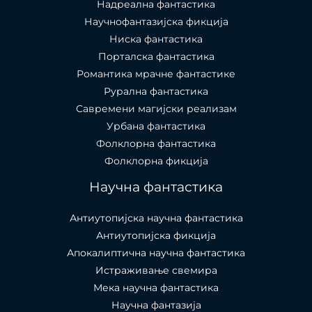
Надреална фантастика
Научнофантазијска фикција
Ниска фантастика
Порталска фантастика​
Романтика мрачне фантастике
Рурална фантастика
Савремени магијски реализам
Урбана фантастика
Фолклорна фантастика
Фолклорна фикција
Научна фантастика
Антиутопијска научна фантастика
Антиутопијска фикција
Апокалиптична научна фантастика
Истраживање свемира
Мека научна фантастика
Научна фантазија