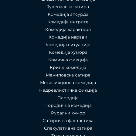
Јувеналска сатира
Комедија апсурда
Комедија интриге
Комедија карактера
Комедија нарави
Комедија ситуације
Комедија хумора
Комична фикција
Кринџ комедија
Мениповска сатира
Метафикциона комедија
Надреалистична фикција
Пародија
Породична комедија
Рурални хумор
Сатирична фантастика
Спекулативна сатира
Трагикомедија