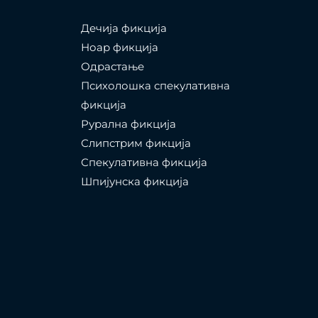
Дечија фикција
Ноар фикција
Одрастање
Психолошка спекулативна
фикција
Рурална фикција
Слипстрим фикција
Спекулативна фикција
Шпијунска фикција