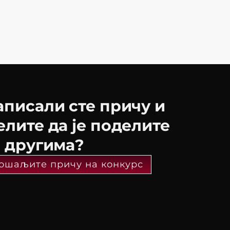
аписали сте причу и
елите да је поделите
а другима?
ошаљите причу на конкурс