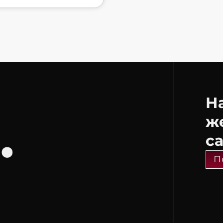
Н
.
ж
с
П