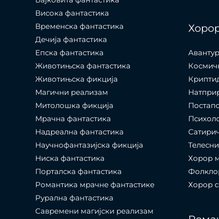
Висока фантастика
Временска фантастика
Хоро
Дечија фантастика
Епска фантастика
Авантур
Животињска фантастика
Космич
Животињска фикција
Крипти
Магични реализам
Натпри
Митолошка фикција
Постап
Мрачна фантастика
Психол
Надреална фантастика
Сатири
Научнофантазијска фикција
Телесни
Ниска фантастика
Хорор 
Порталска фантастика​
Фолкло
Романтика мрачне фантастике
Хорор 
Рурална фантастика
Савремени магијски реализам