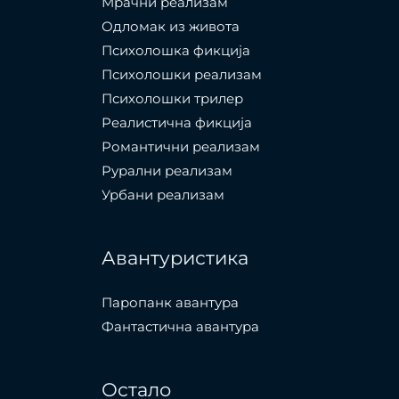
Мрачни реализам
Одломак из живота
Психолошкa фикција
Психолошки реализам
Психолошки трилер
Реалистична фикција
Романтични реализам
Рурални реализам
Урбани реализам
Авантуристика
Паропанк авантура
Фантастична авантура
Остало