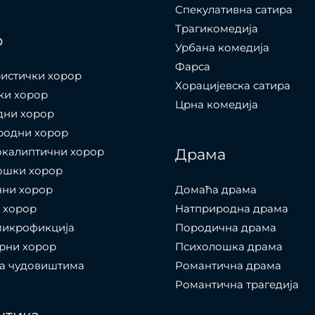
Спекулативна сатира
Трагикомедија
р
Урбана комедија
Фарса
истички хорор
Хорацијевска сатира
ки хорор
Црна комедија
дни хорор
родни хорор
окалиптични хорор
Драма
ошки хорор
чни хорор
Домаћа драма
 хорор
Натприродна драма
микрофикција
Породична драма
рни хорор
Психолошка драма
са чудовиштима
Романтична драма
Романтична трагедија