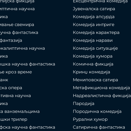
пијска фикција
Ексцентрична комедија
иптична научна
Јувеналска сатира
ика
Комедија апсурда
ивање свемира
Комедија интриге
учна фантастика
Комедија карактера
фантазија
Комедија нарави
калиптична научна
Комедија ситуације
ика
Комедија хумора
шка научна фантастика
Комична фикција
е кроз време
Кринџ комедија
панк
Мениповска сатира
ска опера
Метафикциона комедија
тивна научна
Надреалистична фикција
ика
Пародија
са ванземаљцима
Породична комедија
ошки трилер
Рурални хумор
ска научна фантастика
Сатирична фантастика