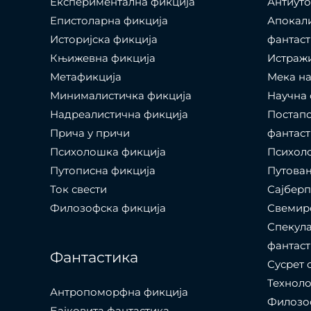
Експериментална фикција
Антиуто
Епистоларна фикција
Апокал
Историјска фикција
фантаст
Књижевна фикција
Истраж
Метафикција
Мека на
Минималистичка фикција
Научна 
Надреалистична фикција
Постапо
Прича у причи
фантаст
Психолошкa фикција
Психоло
Путописна фикција
Путовањ
Ток свести
Сајбер
Филозофска фикција
Свемир
Спекула
фантаст
Фантастика
Сусрет 
Технол
Антропоморфна фикција
Филозоф
Бајковита фантастика