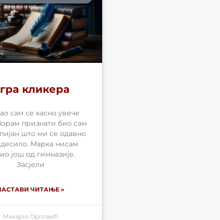
гра кликера
ао сам се касно увече
Морам признати био сам
пијан што ми се одавно
 десило. Марка нисам
ио још од гимназије.
Засјели
НАСТАВИ ЧИТАЊЕ »
Михајло Орловић