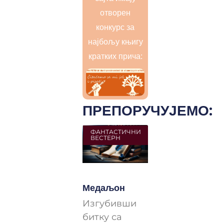
отворен
конкурс за
најбољу књигу
кратких прича:
ПРЕПОРУЧУЈЕМО:
ФАНТАСТИЧНИ
ВЕСТЕРН
Медаљон
Изгубивши
битку са