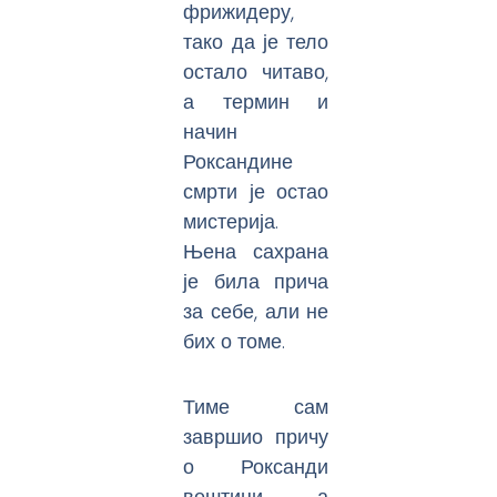
фрижидеру,
тако да је тело
остало читаво,
а термин и
начин
Роксандине
смрти је остао
мистерија.
Њена сахрана
је била прича
за себе, али не
бих о томе.
Тиме сам
завршио причу
о Роксанди
вештици, а