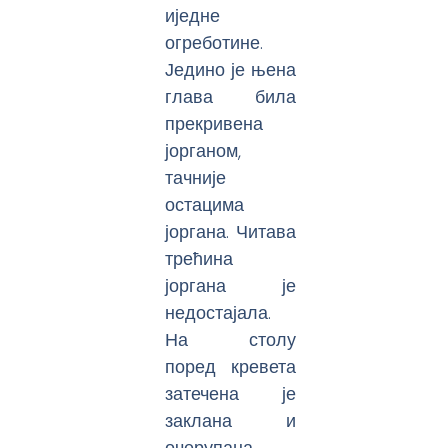
иједне
огреботине.
Једино је њена
глава била
прекривена
јорганом,
тачније
остацима
јоргана. Читава
трећина
јоргана је
недостајала.
На столу
поред кревета
затечена је
заклана и
очерупана