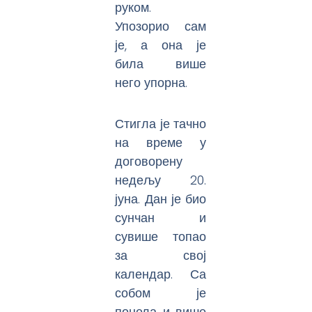
руком.
Упозорио сам
је, а она је
била више
него упорна.
Стигла је тачно
на време у
договорену
недељу 20.
јуна. Дан је био
сунчан и
сувише топао
за свој
календар. Са
собом је
понела и више