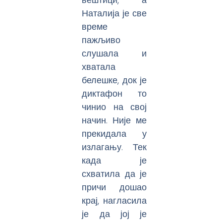
Наталија је све
време
пажљиво
слушала и
хватала
белешке, док је
диктафон то
чинио на свој
начин. Није ме
прекидала у
излагању. Тек
када је
схватила да је
причи дошао
крај, нагласила
је да јој је