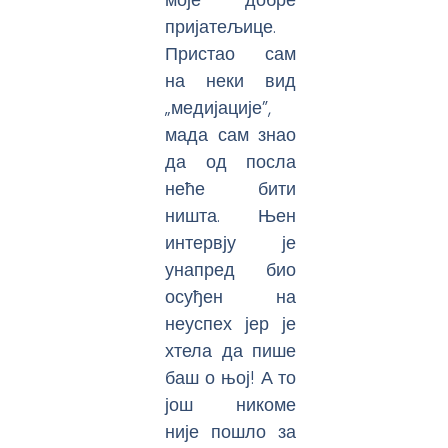
пријатељице.
Пристао сам
на неки вид
„медијације”,
мада сам знао
да од посла
неће бити
ништа. Њен
интервју је
унапред био
осуђен на
неуспех јер је
хтела да пише
баш о њој! А то
још никоме
није пошло за