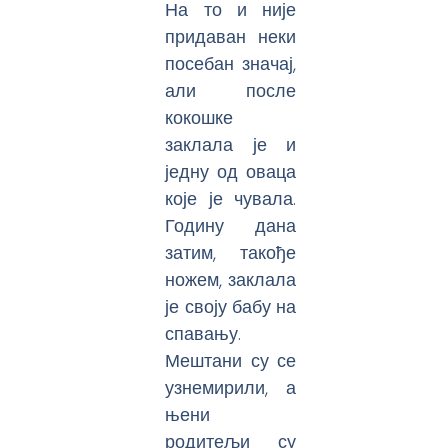
На то и није
придаван неки
посебан значај,
али после
кокошке
заклала је и
једну од оваца
које је чувала.
Годину дана
затим, такође
ножем, заклала
је своју бабу на
спавању.
Мештани су се
узнемирили, а
њени
родитељи су