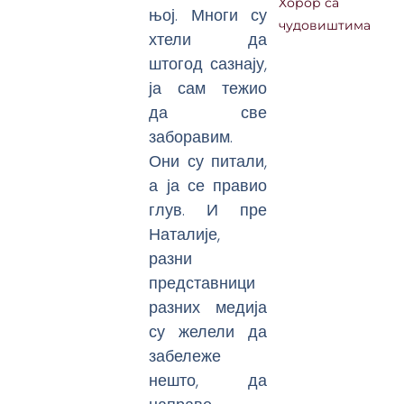
Хорор са
њој. Многи су
чудовиштима
хтели да
штогод сазнају,
ја сам тежио
да све
заборавим.
Они су питали,
а ја се правио
глув. И пре
Наталије,
разни
представници
разних медија
су желели да
забележе
нешто, да