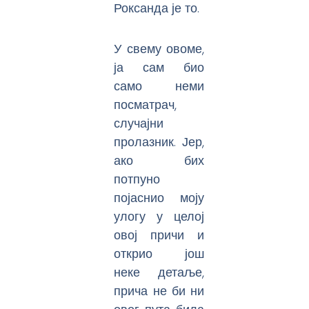
Роксанда је то.
У свему овоме,
ја сам био
само неми
посматрач,
случајни
пролазник. Јер,
ако бих
потпуно
појаснио моју
улогу у целој
овој причи и
открио још
неке детаље,
прича не би ни