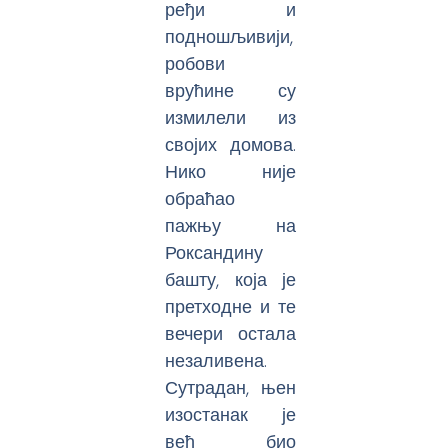
ређи и
подношљивији,
робови
врућине су
измилели из
својих домова.
Нико није
обраћао
пажњу на
Роксандину
башту, која је
претходне и те
вечери остала
незаливена.
Сутрадан, њен
изостанак је
већ био