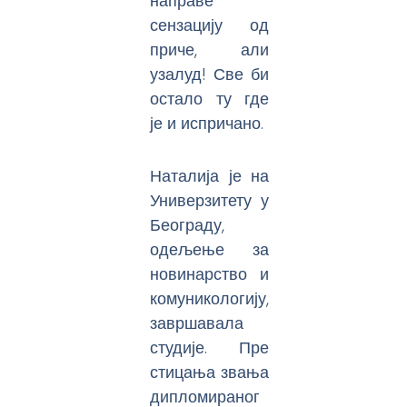
направе
сензацију од
приче, али
узалуд! Све би
остало ту где
је и испричано.
Наталија је на
Универзитету у
Београду,
одељење за
новинарство и
комуникологију,
завршавала
студије. Пре
стицања звања
дипломираног