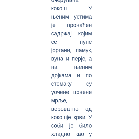
кокош. У
њеним устима
је пронађен
садржај којим
се пуне
јоргани, памук,
вуна и перје, а
на њеним
дојкама и по
стомаку су
уочене црвене
мрље,
вероватно од
кокошје крви. У
соби је било
хладно као у