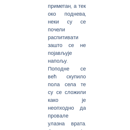
приметан, а тек
око поднева,
неки су се
почели
распитивати
зашто се не
појављује
напољу.
Поподне се
већ скупило
пола села те
су се сложили
како је
неопходно да
провале
улазна врата.