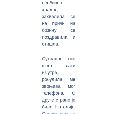
необично
хладно,
захвалила се
на причи, на
брзину се
поздравила и
отишла.
Сутрадан, око
шест сати
изјутра,
робудила ме
звоњава мог
телефона. С
друге стране је
била Наталија.
Осетио сам да