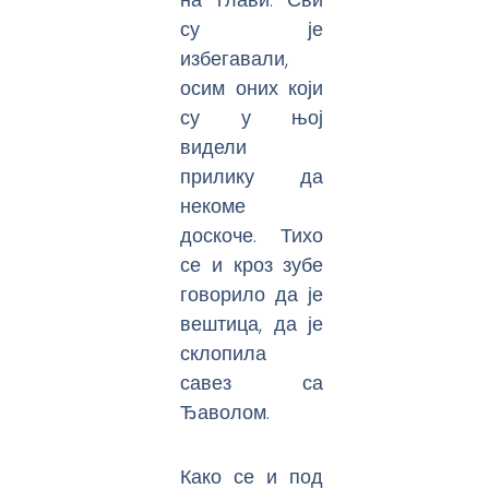
су је
избегавали,
осим оних који
су у њој
видели
прилику да
некоме
доскоче. Тихо
се и кроз зубе
говорило да је
вештица, да је
склопила
савез са
Ђаволом.
Како се и под