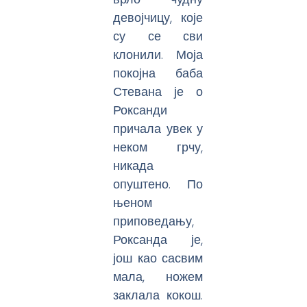
девојчицу, које
су се сви
клонили. Моја
покојна баба
Стевана је о
Роксанди
причала увек у
неком грчу,
никада
опуштено. По
њеном
приповедању,
Роксанда је,
још као сасвим
мала, ножем
заклала кокош.