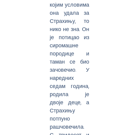
којим условима
она удала за
Страхињу, то
нико не зна. Он
је потицао из
сиромашне
породице и
таман се био
зачовечио. У
наредних
седам година,
родила је
двоје деце, а
Страхињу
потпуно
рашчовечила.
С тридесет и