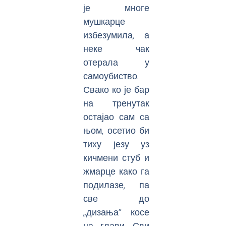
је многе
мушкарце
избезумила, а
неке чак
отерала у
самоубиство.
Свако ко је бар
на тренутак
остајао сам са
њом, осетио би
тиху језу уз
кичмени стуб и
жмарце како га
подилазе, па
све до
„дизања” косе
на глави. Сви