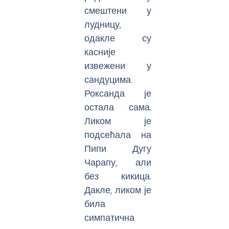
смештени у
лудницу,
одакле су
касније
извежени у
сандуцима.
Роксанда је
остала сама.
Ликом је
подсећала на
Пипи Дугу
Чарапу, али
без кикица.
Дакле, ликом је
била
симпатична