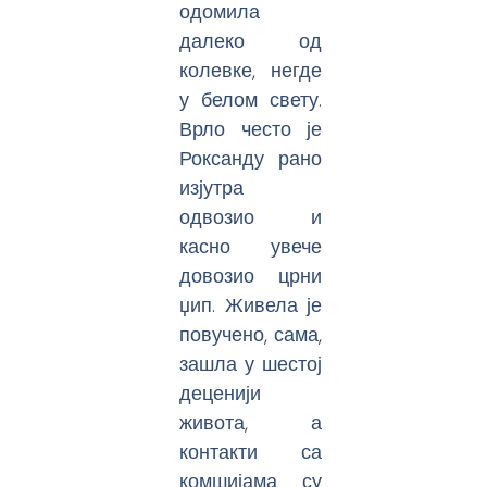
одомила
далеко од
колевке, негде
у белом свету.
Врло често је
Роксанду рано
изјутра
одвозио и
касно увече
довозио црни
џип. Живела је
повучено, сама,
зашла у шестој
деценији
живота, а
контакти са
комшијама су