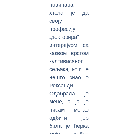
новинара,
хтела је да
своју
професију
„докторира”
интервјуом са
каквом врстом
култивисаног
сељака, који је
нешто знао о
Роксанди.
Одабрала је
мене, а ја је
нисам могао
одбити јер
била је ћерка
моје добре