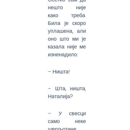
нешто није
како треба.
Била је скоро
уплашена, али
оно што ми је
казала није ме
изненадило:
– Ништа!
– Шта, ништа,
Наталија?
– У свесци
само неке
шврљотине…