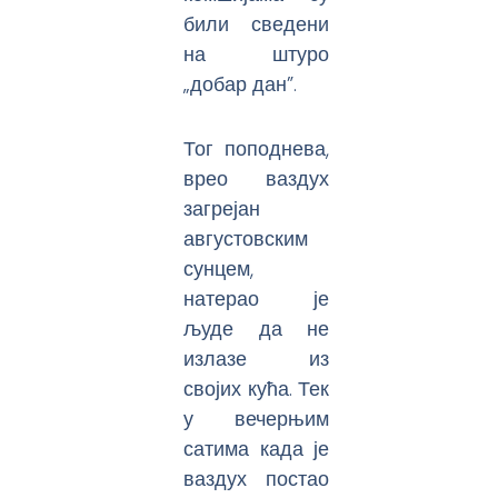
били сведени
на штуро
„добар дан”.
Тог поподнева,
врео ваздух
загрејан
августовским
сунцем,
натерао је
људе да не
излазе из
својих кућа. Тек
у вечерњим
сатима када је
ваздух постао