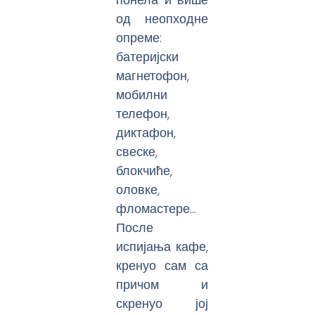
од неопходне
опреме:
батеријски
магнетофон,
мобилни
телефон,
диктафон,
свеске,
блокчиће,
оловке,
фломастере…
После
испијања кафе,
кренуо сам са
причом и
скренуо јој