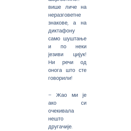
више личе на
неразговетне
знакове, а на
диктафону
само шуштање
и по неки
језиви цијук!
Ни речи од
онога што сте
говорили!
– Жао ми је
ако си
очекивала
нешто
другачије.