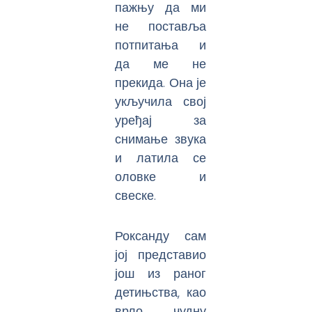
пажњу да ми
не поставља
потпитања и
да ме не
прекида. Она је
укључила свој
уређај за
снимање звука
и латила се
оловке и
свеске.
Роксанду сам
јој представио
још из раног
детињства, као
врло чудну