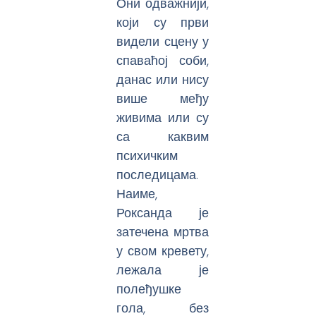
Они одважнији,
који су први
видели сцену у
спаваћој соби,
данас или нису
више међу
живима или су
са каквим
психичким
последицама.
Наиме,
Роксанда је
затечена мртва
у свом кревету,
лежала је
полеђушке
гола, без