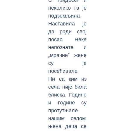
неколико га је
подземљила.
Наставила је
да ради свој
посао. Неке
непознате и
„мрачне” жене
су је
посећивале.
Ни са ким из
села није била
блиска. Године
и године су
протутњале
нашим селом,
њена деца се