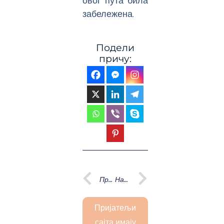
овог пута била
забележена.
Подели
причу:
Prev
Next
Претходна
Наредна
Пријатељи
сајта имају