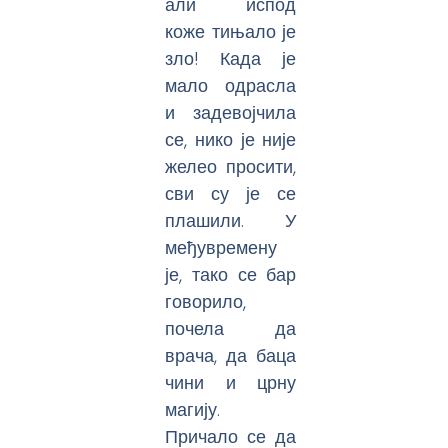
али испод
коже тињало је
зло! Када је
мало одрасла
и задевојчила
се, нико је није
желео просити,
сви су је се
плашили. У
међувремену
је, тако се бар
говорило,
почела да
врача, да баца
чини и црну
магију.
Причало се да