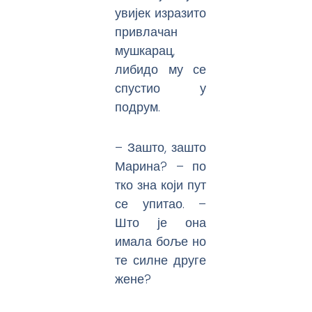
увијек изразито
привлачан
мушкарац,
либидо му се
спустио у
подрум.
– Зашто, зашто
Марина? – по
тко зна који пут
се упитао. –
Што је она
имала боље но
те силне друге
жене?