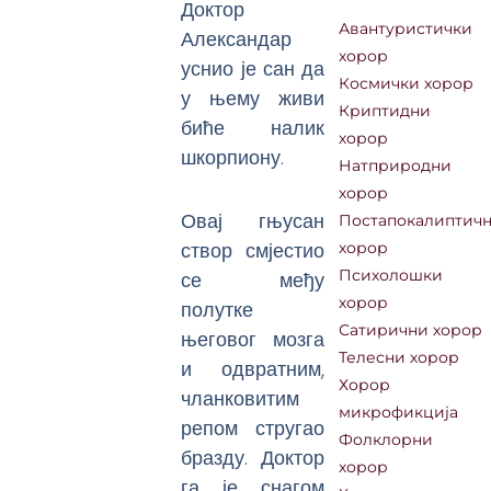
Доктор
Авантуристички
Александар
хорор
уснио је сан да
Космички хорор
у њему живи
Криптидни
биће налик
хорор
шкорпиону.
Натприродни
хорор
Овај гњусан
Постапокалиптич
створ смјестио
хорор
се међу
Психолошки
хорор
полутке
Сатирични хорор
његовог мозга
Телесни хорор
и одвратним,
Хорор
чланковитим
микрофикција
репом стругао
Фолклорни
бразду. Доктор
хорор
га је снагом