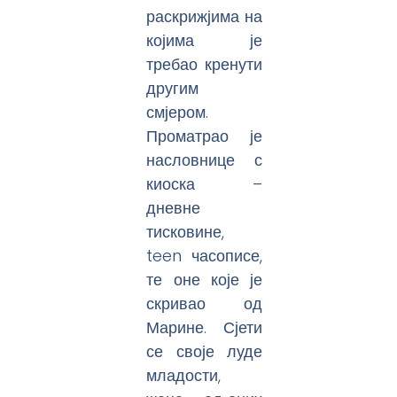
раскрижјима на
којима је
требао кренути
другим
смјером.
Проматрао је
насловнице с
киоска –
дневне
тисковине,
teen часописе,
те оне које је
скривао од
Марине. Сјети
се своје луде
младости,