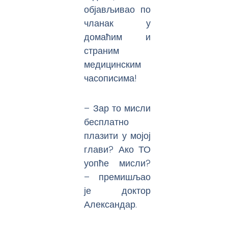
објављивао по
чланак у
домаћим и
страним
медицинским
часописима!
– Зар то мисли
бесплатно
плазити у мојој
глави? Ако ТО
уопће мисли?
– премишљао
је доктор
Александар.