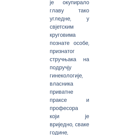
је окупирало
главу тако
угледне, у
свјетским
круговима
познате особе,
признатог
стручњака на
подручју
гинекологије,
власника
приватне
праксе и
професора
који је
вриједно, сваке
године,