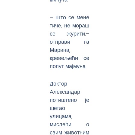
– Што се мене
тиче, не мораш
се журити.–
отправи га
Марина,
кревељећи се
попут мајмуна.
Доктор
Александар
потиштено је
шетао
улицама,
мислећи о
свим животним