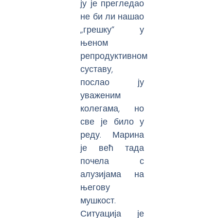
ју је прегледао
не би ли нашао
„грешку“ у
њеном
репродуктивном
суставу,
послао ју
уваженим
колегама, но
све је било у
реду. Марина
је већ тада
почела с
алузијама на
његову
мушкост.
Ситуација је