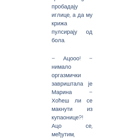
пробадају
иглице, а да му
крижа
пулсирају од
бола.
– Ацооо! –
нимало
оргазмички
завриштала је
Марина –
Хоћеш ли се
макнути из
купаонице?!
Ацо се,
међутим,