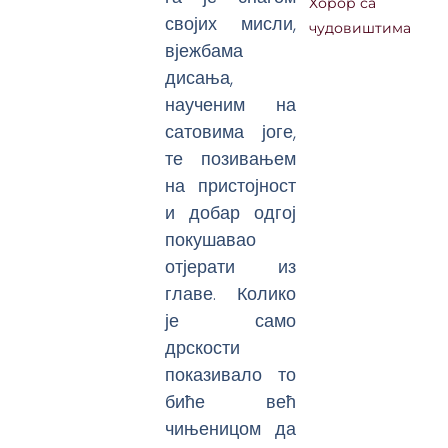
Хорор са
својих мисли,
чудовиштима
вјежбама
дисања,
наученим на
сатовима јоге,
те позивањем
на пристојност
и добар одгој
покушавао
отјерати из
главе. Колико
је само
дрскости
показивало то
биће већ
чињеницом да