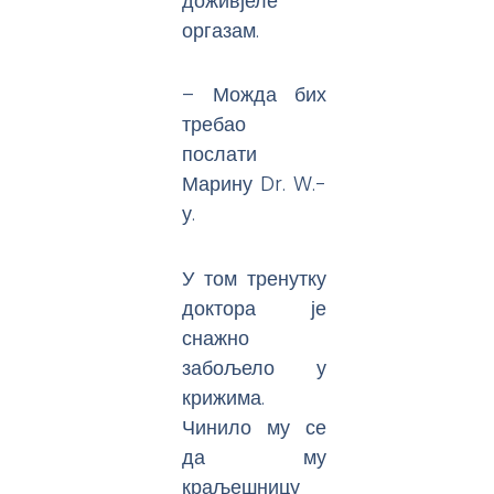
доживјеле
оргазам.
– Можда бих
требао
послати
Марину Dr. W.-
у.
У том тренутку
доктора је
снажно
забољело у
крижима.
Чинило му се
да му
краљешницу