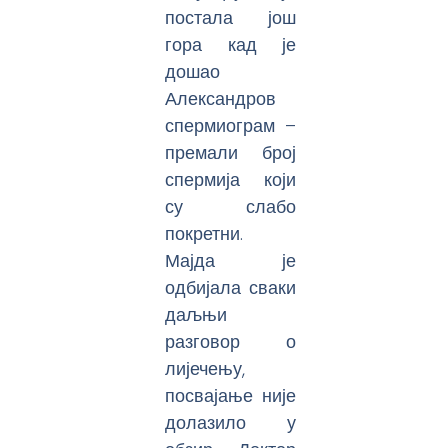
постала још
гора кад је
дошао
Александров
спермиограм –
премали број
спермија који
су слабо
покретни.
Мајда је
одбијала сваки
даљњи
разговор о
лијечењу,
посвајање није
долазило у