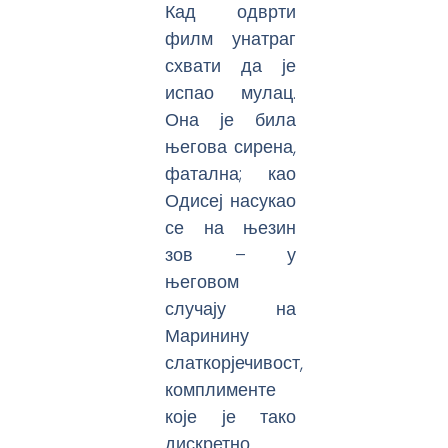
Кад одврти
филм унатраг
схвати да је
испао мулац.
Она је била
његова сирена,
фатална; као
Одисеј насукао
се на њезин
зов – у
његовом
случају на
Маринину
слаткорјечивост,
комплименте
које је тако
дискретно