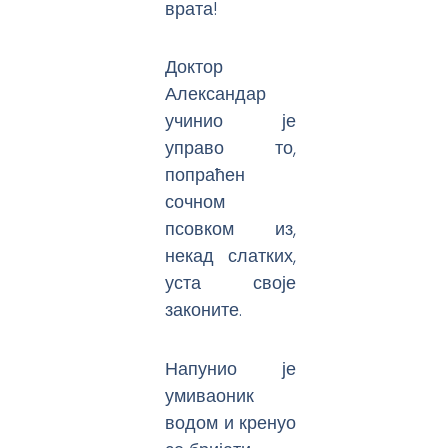
врата!
Доктор
Александар
учинио је
управо то,
попраћен
сочном
псовком из,
некад слатких,
уста своје
законите.
Напунио је
умиваоник
водом и кренуо