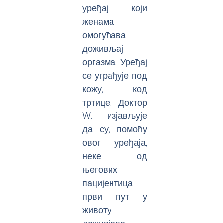
уређај који
женама
омогућава
доживљај
оргазма. Уређај
се уграђује под
кожу, код
тртице. Доктор
W. изјављује
да су, помоћу
овог уређаја,
неке од
његових
пацијентица
први пут у
животу