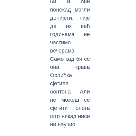
би и они
понекад могли
донијети; није
да их већ
годинама не
частимо
вечерама.
Само кад би се
она крава
Орлићка
сјетила
бонтона. Али
не можеш се
сјетити онога
што никад ниси
ни научио.