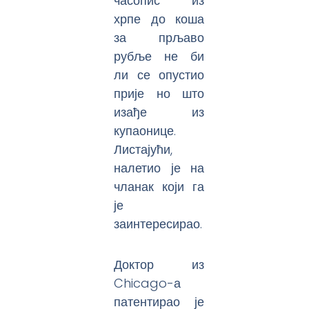
часопис из
хрпе до коша
за прљаво
рубље не би
ли се опустио
прије но што
изађе из
купаонице.
Листајући,
налетио је на
чланак који га
је
заинтересирао.
Доктор из
Chicago-а
патентирао је