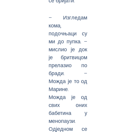
се бријати.
– Изгледам
кома,
подочњаци су
ми до пупка. –
мислио је док
је бритвицом
прелазио по
бради. –
Можда је то од
Марине.
Можда је од
свих оних
бабетина у
менопаузи.
Одједном се