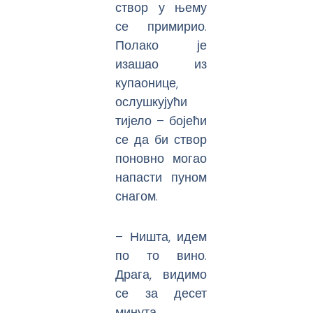
створ у њему
се примирио.
Полако је
изашао из
купаонице,
ослушкујући
тијело – бојећи
се да би створ
поновно могао
напасти пуном
снагом.
– Ништа, идем
по то вино.
Драга, видимо
се за десет
минута.