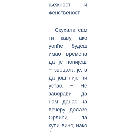
њежност и
женственост.
– Скухала сам
ти каву, ако
уопће будеш
имао времена
да је попијеш.
– звоцала је, а
да још није ни
устао. – Не
заборави да
нам данас на
вечеру долазе
Орлићи, па
купи вино, иако