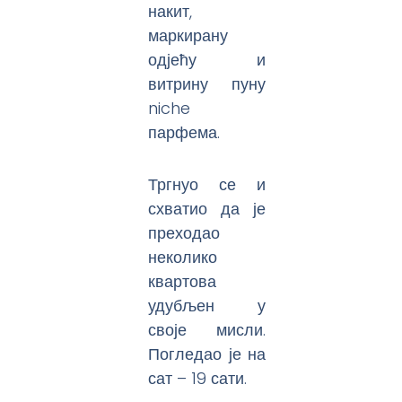
накит,
маркирану
одјећу и
витрину пуну
niche
парфема.
Тргнуо се и
схватио да је
преходао
неколико
квартова
удубљен у
своје мисли.
Погледао је на
сат – 19 сати.