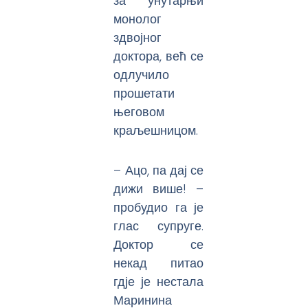
за унутарњи
монолог
здвојног
доктора, већ се
одлучило
прошетати
његовом
краљешницом.
– Ацо, па дај се
дижи више! –
пробудио га је
глас супруге.
Доктор се
некад питао
гдје је нестала
Маринина