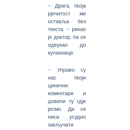
– Драга, твоја
рјечитост ме
оставља без
текста. – рекао
је доктор, па се
одвукао до
купаонице.
– Управо су
нас твоји
цинични
коментари и
довели ту гдје
јесмо. Да се
ниси усудио
закључати