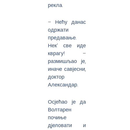
рекла.
– Нећу данас
одржати
предавање.
Нек’ све иде
кврагу! –
размишљао је,
иначе савјесни,
доктор
Александар.
Осјећао је да
Волтарен
почиње
дјеловати и