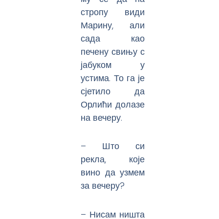
стропу види
Марину, али
сада као
печену свињу с
јабуком у
устима. То га је
сјетило да
Орлићи долазе
на вечеру.
– Што си
рекла, које
вино да узмем
за вечеру?
– Нисам ништа