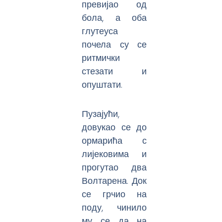
превијао од
бола, а оба
глутеуса
почела су се
ритмички
стезати и
опуштати.
Пузајући,
довукао се до
ормарића с
лијековима и
прогутао два
Волтарена. Док
се грчио на
поду, чинило
му се да на