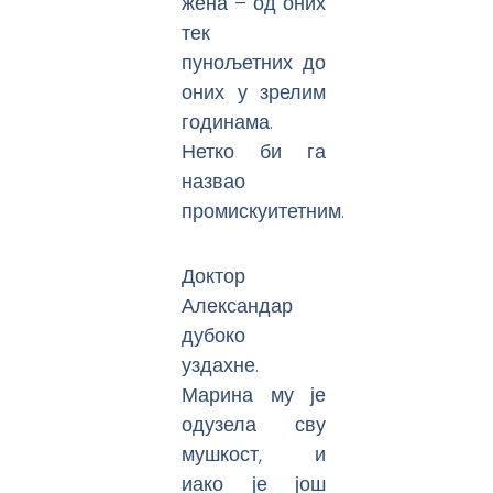
жена – од оних
тек
пунољетних до
оних у зрелим
годинама.
Нетко би га
назвао
промискуитетним.
Доктор
Александар
дубоко
уздахне.
Марина му је
одузела сву
мушкост, и
иако је још