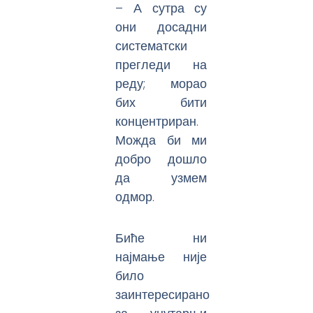
– А сутра су
они досадни
систематски
прегледи на
реду; морао
бих бити
концентриран.
Можда би ми
добро дошло
да узмем
одмор.
Биће ни
најмање није
било
заинтересирано