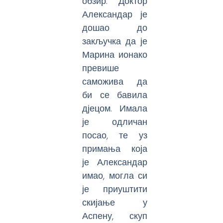
обзир. Доктор
Александар је
дошао до
закључка да је
Марина ионако
превише
саможива да
би се бавила
дјецом. Имала
је одличан
посао, те уз
примања која
је Александар
имао, могла си
је приуштити
скијање у
Аспену, скуп