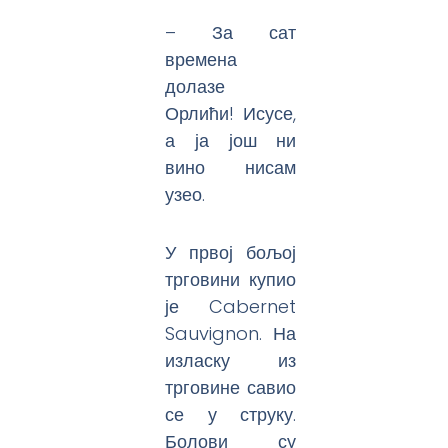
– За сат
времена
долазе
Орлићи! Исусе,
а ја још ни
вино нисам
узео.
У првој бољој
трговини купио
је Cabernet
Sauvignon. На
изласку из
трговине савио
се у струку.
Болови су