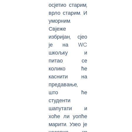
осјетио старим,
врло старим. И
уморним.
Свјеже
избријан, сјео
је на WC
шкољку и
питао се
колико ће
каснити на
предавање,
што ће
студенти
шапутати и
хоће ли уопће
марити. Узео је