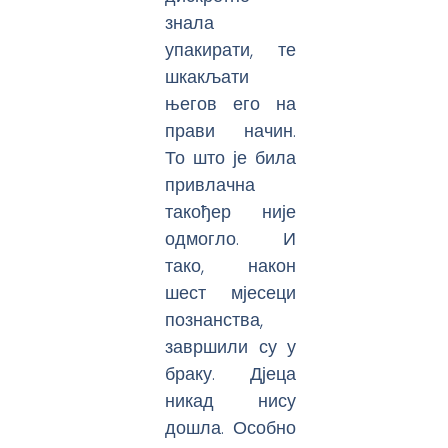
знала
упакирати, те
шкакљати
његов его на
прави начин.
То што је била
привлачна
такођер није
одмогло. И
тако, након
шест мјесеци
познанства,
завршили су у
браку. Дјеца
никад нису
дошла. Особно