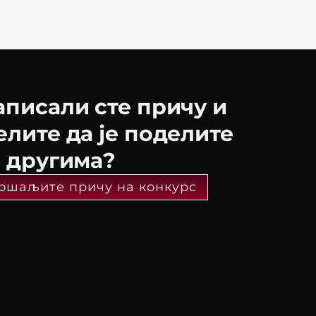
аписали сте причу и
елите да је поделите
а другима?
ошаљите причу на конкурс