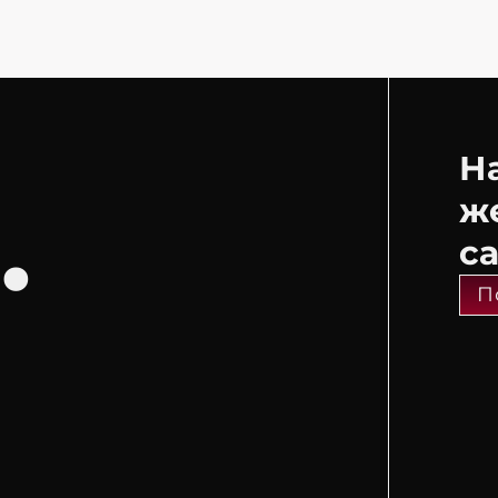
Н
.
ж
с
П