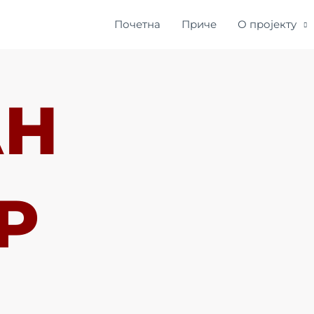
Почетна
Приче
О пројекту
АН
Р