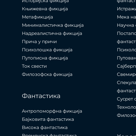
Историјска фикција
фантаст
Књижевна фикција
Истраж
Метафикција
Мека на
Минималистичка фикција
Научна 
Надреалистична фикција
Постапо
Прича у причи
фантаст
Психолошкa фикција
Психоло
Путописна фикција
Путовањ
Ток свести
Сајбер
Филозофска фикција
Свемир
Спекула
фантаст
Фантастика
Сусрет 
Технол
Антропоморфна фикција
Филозоф
Бајковита фантастика
Висока фантастика
Временска фантастика