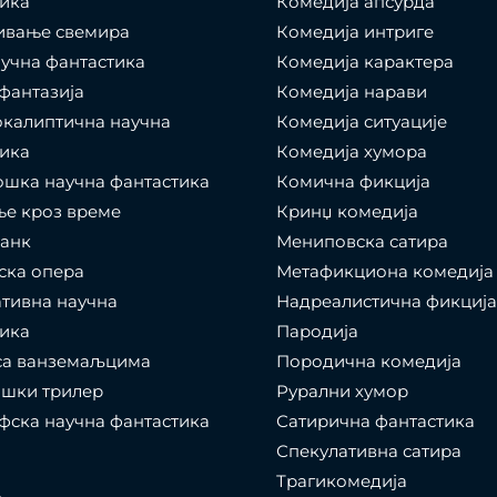
ика
Комедија апсурда
ивање свемира
Комедија интриге
учна фантастика
Комедија карактера
фантазија
Комедија нарави
калиптична научна
Комедија ситуације
ика
Комедија хумора
шка научна фантастика
Комична фикција
е кроз време
Кринџ комедија
панк
Мениповска сатира
ска опера
Метафикциона комедија
тивна научна
Надреалистична фикција
ика
Пародија
са ванземаљцима
Породична комедија
ошки трилер
Рурални хумор
ска научна фантастика
Сатирична фантастика
Спекулативна сатира
Трагикомедија