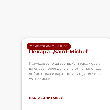
СЛИПСТРИМ ФИКЦИЈА
Пекара „Saint-Michel”
Покушавао је да заспи. Али како човек
да спава после дана у којем је изненада
добио отказ и картонску кутију од чипса
са „новим и
НАСТАВИ ЧИТАЊЕ »