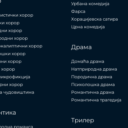
р
Урбана комедија
Фарса
истички хорор
Хорацијевска сатира
ки хорор
Црна комедија
дни хорор
родни хорор
окалиптични хорор
Драма
ошки хорор
чни хорор
Домаћа драма
 хорор
Натприродна драма
микрофикција
Породична драма
рни хорор
Психолошка драма
са чудовиштима
Романтична драма
Романтична трагедија
нтика
Трилер
родна романса