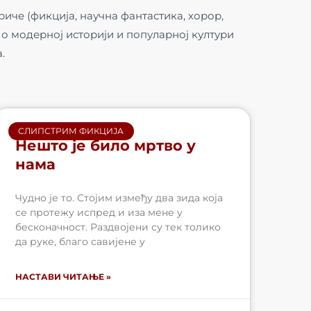
иче (фикција, научна фантастика, хорор,
је о модерној историји и популарној култури
.
СЛИПСТРИМ ФИКЦИЈА
Нешто је било мртво у
нама
Чудно је то. Стојим између два зида која
се протежу испред и иза мене у
бесконачност. Раздвојени су тек толико
да руке, благо савијене у
НАСТАВИ ЧИТАЊЕ »