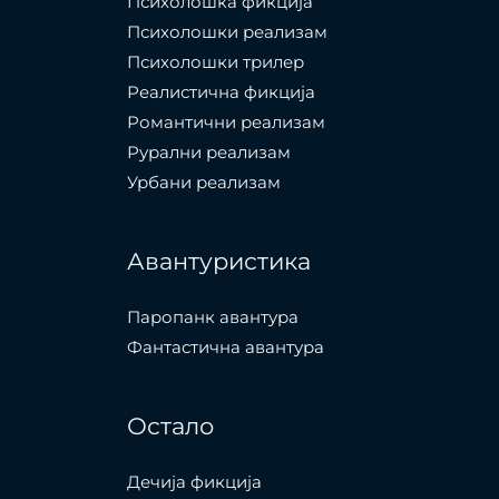
Психолошкa фикција
Психолошки реализам
Психолошки трилер
Реалистична фикција
Романтични реализам
Рурални реализам
Урбани реализам
Авантуристика
Паропанк авантура
Фантастична авантура
Остало
Дечија фикција