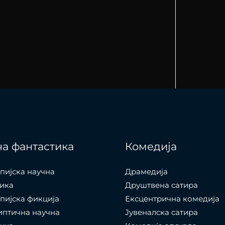
а фантастика
Комедија
пијска научна
Драмедија
ика
Друштвена сатира
пијска фикција
Ексцентрична комедија
иптична научна
Јувеналска сатира