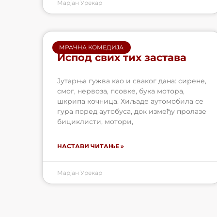
Марјан Урекар
МРАЧНА КОМЕДИЈА
Испод свих тих застава
Јутарња гужва као и сваког дана: сирене,
смог, нервоза, псовке, бука мотора,
шкрипа кочница. Хиљаде аутомобила се
гура поред аутобуса, док између пролазе
бициклисти, мотори,
НАСТАВИ ЧИТАЊЕ »
Марјан Урекар