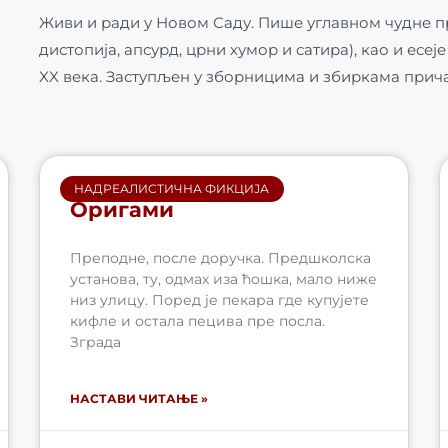
Живи и ради у Новом Саду. Пише углавном чудне пр
дистопија, апсурд, црни хумор и сатира), као и есе
XX века. Заступљен у зборницима и збиркама прича
НАДРЕАЛИСТИЧНА ФИКЦИЈА
Оригами
Преподне, после доручка. Предшколска
установа, ту, одмах иза ћошка, мало ниже
низ улицу. Поред је пекара где купујете
кифле и остала пецива пре посла.
Зграда
НАСТАВИ ЧИТАЊЕ »