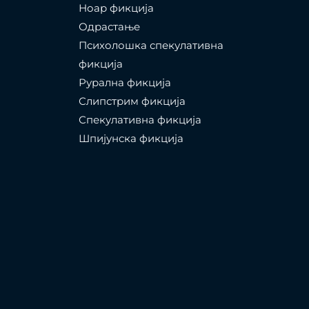
Ноар фикција
Одрастање
Психолошка спекулативна
фикција
Рурална фикција
Слипстрим фикција
Спекулативна фикција
Шпијунска фикција