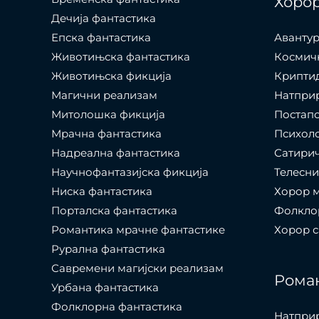
Хоро
Дечија фантастика
Епска фантастика
Авантур
Животињска фантастика
Космич
Животињска фикција
Крипти
Магични реализам
Натпри
Митолошка фикција
Постап
Мрачна фантастика
Психол
Надреална фантастика
Сатири
Научнофантазијска фикција
Телесни
Ниска фантастика
Хорор 
Порталска фантастика​
Фолкло
Романтика мрачне фантастике
Хорор 
Рурална фантастика
Савремени магијски реализам
Рома
Урбана фантастика
Фолклорна фантастика
Натпри