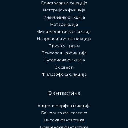
Епистоларна фикција
Историјска фикција
Књижевна фикција
Метафикција
Минималистичка фикција
Надреалистична фикција
Прича у причи
Психолошкa фикција
Путописна фикција
Ток свести
Филозофска фикција
Фантастика
Антропоморфна фикција
Бајковита фантастика
Висока фантастика
Временска фантастика