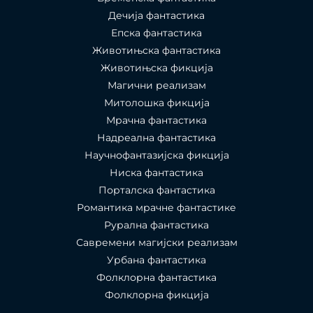
Дечија фантастика
Епска фантастика
Животињска фантастика
Животињска фикција
Магични реализам
Митолошка фикција
Мрачна фантастика
Надреална фантастика
Научнофантазијска фикција
Ниска фантастика
Порталска фантастика​
Романтика мрачне фантастике
Рурална фантастика
Савремени магијски реализам
Урбана фантастика
Фолклорна фантастика
Фолклорна фикција