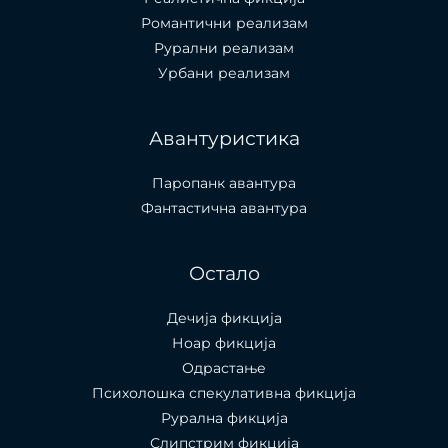
Романтични реализам
Рурални реализам
Урбани реализам
Авантуристика
Паропанк авантура
Фантастична авантура
Остало
Дечија фикција
Ноар фикција
Одрастање
Психолошка спекулативна фикција
Рурална фикција
Слипстрим фикција