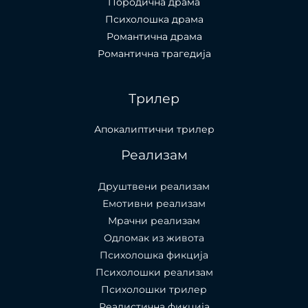
Породична драма
Психолошка драма
Романтична драма
Романтична трагедија
Трилер
Апокалиптични трилер
Реализам
Друштвени реализам
Емотивни реализам
Мрачни реализам
Одломак из живота
Психолошкa фикција
Психолошки реализам
Психолошки трилер
Реалистична фикција