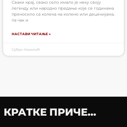
Сваки крај, свако село имало је неку своју
легенду или народно предање које се годинама
преносило са колена на колено или деценијама,
па чак и
НАСТАВИ ЧИТАЊЕ »
Срђан Николић
КРАТКЕ ПРИЧЕ...