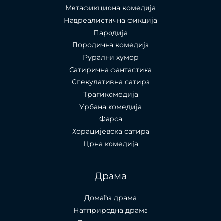
Метафикциона комедија
Надреалистична фикција
Пародија
Породична комедија
Рурални хумор
Сатирична фантастика
Спекулативна сатира
Трагикомедија
Урбана комедија
Фарса
Хорацијевска сатира
Црна комедија
Драма
Домаћа драма
Натприродна драма