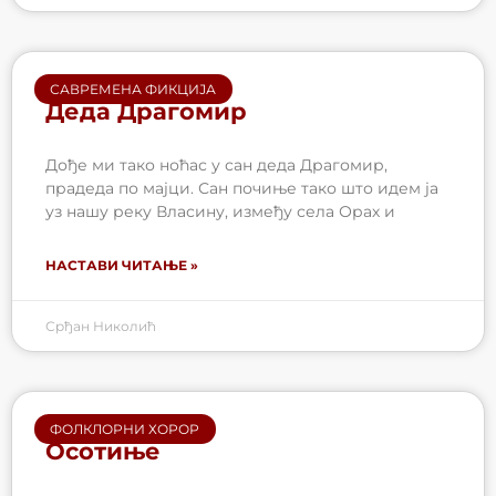
САВРЕМЕНА ФИКЦИЈА
Деда Драгомир
Дође ми тако ноћас у сан деда Драгомир,
прадеда по мајци. Сан почиње тако што идем ја
уз нашу реку Власину, између села Орах и
НАСТАВИ ЧИТАЊЕ »
Срђан Николић
ФОЛКЛОРНИ ХОРОР
Осотиње