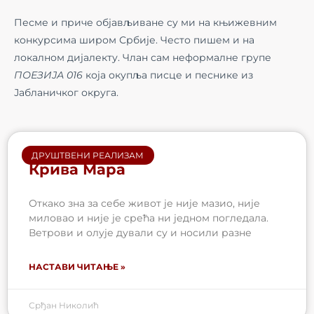
Песме и приче објављиване су ми на књижевним
конкурсима широм Србије. Често пишем и на
локалном дијалекту. Члан сам неформалне групе
ПОЕЗИЈА 016
која окупља писце и песнике из
Јабланичког округа.
ДРУШТВЕНИ РЕАЛИЗАМ
Крива Мара
Откако зна за себе живот је није мазио, није
миловао и није је срећа ни једном погледала.
Ветрови и олује дували су и носили разне
НАСТАВИ ЧИТАЊЕ »
Срђан Николић