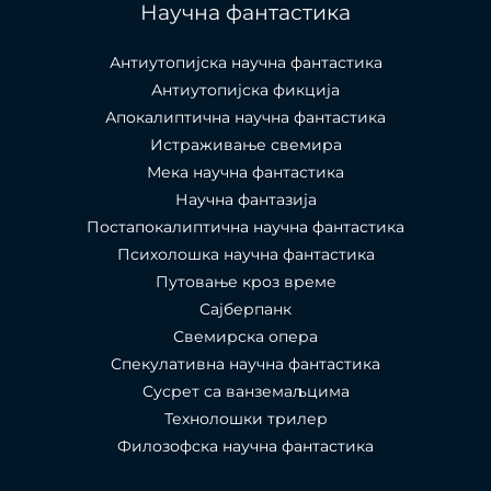
Научна фантастика
Антиутопијска научна фантастика
Антиутопијска фикција
Апокалиптична научна фантастика
Истраживање свемира
Мека научна фантастика
Научна фантазија
Постапокалиптична научна фантастика
Психолошка научна фантастика
Путовање кроз време
Сајберпанк
Свемирска опера
Спекулативна научна фантастика
Сусрет са ванземаљцима
Технолошки трилер
Филозофска научна фантастика