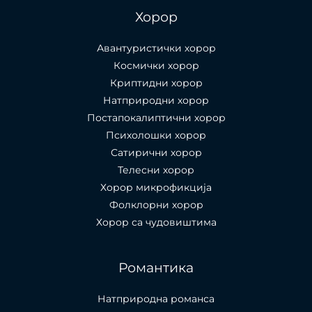
Хорор
Авантуристички хорор
Космички хорор
Криптидни хорор
Натприродни хорор
Постапокалиптични хорор
Психолошки хорор
Сатирични хорор
Телесни хорор
Хорор микрофикција
Фолклорни хорор
Хорор са чудовиштима
Романтика
Натприродна романса