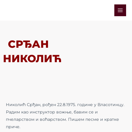
Skip
Mai
to
Men
content
СРЂАН
НИКОЛИЋ
Николић Срђан, рођен 22.8.1975. године у Власотинцу.
Радим као инструктор вожње, бавим се и
пчеларством и воћарством. Пишем песме и кратке
приче.