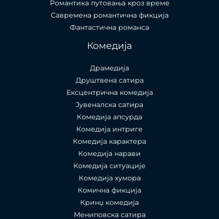
Романтика путовања кроз време
Савремена романтична фикција
Фантастична романса
Комедија
Драмедија
Друштвена сатира
Ексцентрична комедија
Јувеналска сатира
Комедија апсурда
Комедија интриге
Комедија карактера
Комедија нарави
Комедија ситуације
Комедија хумора
Комична фикција
Кринџ комедија
Мениповска сатира