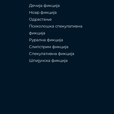
Дечија фикција
Ноар фикција
Одрастање
Психолошка спекулативна
фикција
Рурална фикција
Слипстрим фикција
Спекулативна фикција
Шпијунска фикција