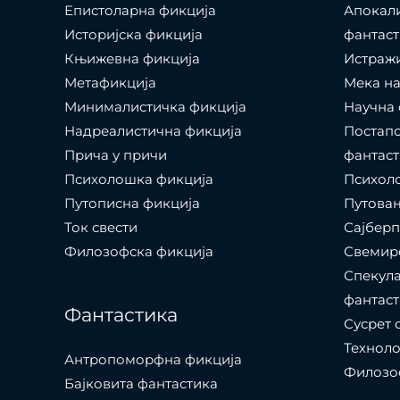
Епистоларна фикција
Апокал
Историјска фикција
фантаст
Књижевна фикција
Истраж
Метафикција
Мека на
Минималистичка фикција
Научна 
Надреалистична фикција
Постапо
Прича у причи
фантаст
Психолошкa фикција
Психоло
Путописна фикција
Путовањ
Ток свести
Сајбер
Филозофска фикција
Свемир
Спекула
фантаст
Фантастика
Сусрет 
Технол
Антропоморфна фикција
Филозоф
Бајковита фантастика