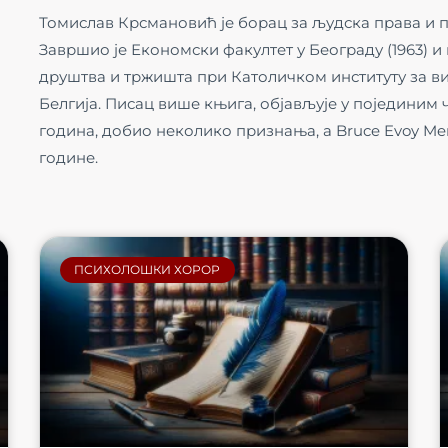
Томислав Крсмановић је борац за људска права и 
Завршио је Економски факултет у Београду (1963) 
друштва и тржишта при Католичком институту за вис
Белгија. Писац више књига, објављује у појединим
година, добио неколико признања, а Bruce Evoy Mem
године.
ПСИХОЛОШКИ ХОРОР