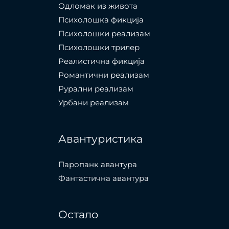
Одломак из живота
Психолошкa фикција
Психолошки реализам
Психолошки трилер
Реалистична фикција
Романтични реализам
Рурални реализам
Урбани реализам
Авантуристика
Паропанк авантура
Фантастична авантура
Остало