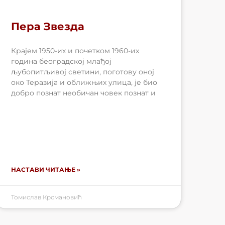
Пера Звезда
Крајем 1950-их и почетком 1960-их
година београдској млађој
љубопитљивој светини, поготову оној
око Теразија и оближњих улица, је био
добро познат необичан човек познат и
НАСТАВИ ЧИТАЊЕ »
Томислав Крсмановић