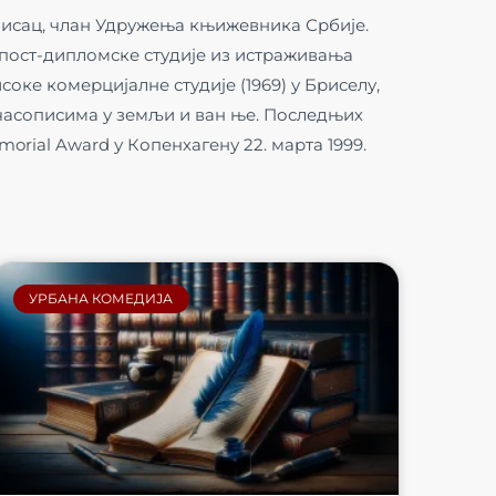
писац, члан Удружења књижевника Србије.
и пост-дипломске студије из истраживања
оке комерцијалне студије (1969) у Бриселу,
 часописима у земљи и ван ње. Последњих
orial Award у Копенхагену 22. мартa 1999.
УРБАНА КОМЕДИЈА