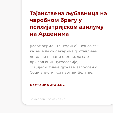
Тајанствена љубавница на
чаробном брегу у
психијатријском азилуму
на Арденима
(Март-април 1971. године) Сазнао сам
касније да су лекарима достављени
детаљни подаци о мени, да сам
држављанин Југославије,
социјалистичке државе, запослен у
Социјалистичкој партији Белгије,
НАСТАВИ ЧИТАЊЕ »
Томислав Крсмановић