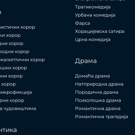
Трагикомедија
р
Урбана комедија
Фарса
истички хорор
Хорацијевска сатира
ки хорор
Црна комедија
дни хорор
родни хорор
окалиптични хорор
Драма
ошки хорор
чни хорор
Домаћа драма
 хорор
Натприродна драма
микрофикција
Породична драма
рни хорор
Психолошка драма
са чудовиштима
Романтична драма
Романтична трагедија
нтика