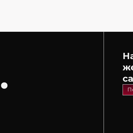
Н
.
ж
с
П