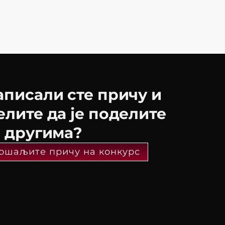
аписали сте причу и
елите да је поделите
а другима?
ошаљите причу на конкурс