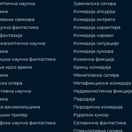
иптична научна
Јувеналска сатира
ика
Комедија апсурда
ивање свемира
Комедија интриге
учна фантастика
Комедија карактера
фантазија
Комедија нарави
калиптична научна
Комедија ситуације
ика
Комедија хумора
шка научна фантастика
Комична фикција
е кроз време
Кринџ комедија
панк
Мениповска сатира
ска опера
Метафикциона комедија
тивна научна
Надреалистична фикција
ика
Пародија
са ванземаљцима
Породична комедија
ошки трилер
Рурални хумор
ска научна фантастика
Сатирична фантастика
Спекулативна сатира