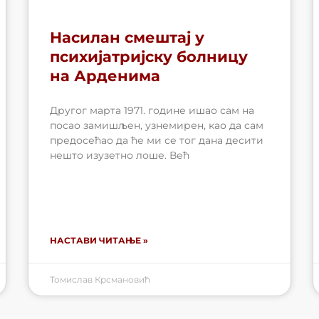
Насилан смештај у
психијатријску болницу
на Арденима
Другог марта 1971. године ишао сам на
посао замишљен, узнемирен, као да сам
предосећао да ће ми се тог дана десити
нешто изузетно лоше. Већ
НАСТАВИ ЧИТАЊЕ »
Томислав Крсмановић