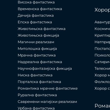
Висока фантастика
Временска фантастика
Хоро
Дечија фантастика
Епска фантастика
Авантур
Животињска фантастика
Космич
Животињска фикција
Крипти
Магични реализам
Натпри
Митолошка фикција
Постап
Мрачна фантастика
Психол
Надреална фантастика
Сатири
Научнофантазијска фикција
Телесни
Ниска фантастика
Хорор 
Порталска фантастика​
Фолкло
Романтика мрачне фантастике
Хорор 
Рурална фантастика
Савремени магијски реализам
Рома
Урбана фантастика