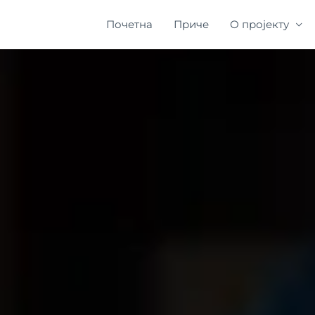
Почетна
Приче
О пројекту