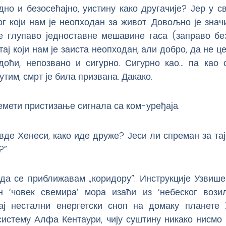
дно и безосећајно, уистину како другачије? Јер у 
ог који нам је неопходан за живот. Довољно је знач
те глупаво једноставне мешавине гаса (заправо без
 тај који нам је заиста неопходан, али добро, да не 
доћи, непозвано и сигурно. Сигурно као… па као 
утим, смрт је била призвана. Дакако.
мети пристизање сигнала са ком-уређаја.
овде Хенеси, како иде друже? Јеси ли спреман за та
?”
 да се приближавам „коридору”. Инструкције Узвише
ан ‘човек свемира’ мора изаћи из ‘небеског вози
 тај нестални енергетски сноп на домаку планете 
систему Алфа Кентаури, чију суштину никако нисмо 