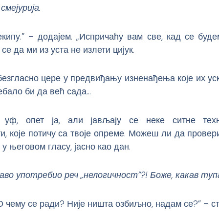
смејурија.
кипу.” – додајем. „Испричаћу вам све, кад се буде
се да ми из уста не излети цијук.
безгласно цере у предвиђању изненађења које их уск
ебало би да већ сада…
, уф, опет ја, али јављају се неке ситне тех
и, које потичу са твоје опреме. Можеш ли да провер
 у његовом гласу, јасно као дан.
раво употребио реч „нелогичност”?! Боже, какав туп
О чему се ради? Није ништа озбиљно, надам се?” – ст