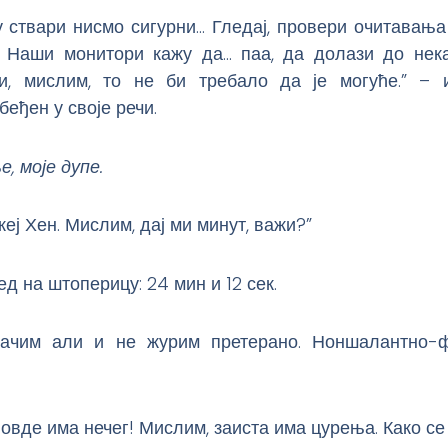
 у ствари нисмо сигурни… Гледај, провери очитавања
. Наши монитори кажу да… паа, да долази до нек
и, мислим, то не би требало да је могуће.” – 
беђен у своје речи.
, моје дупе.
кеј Хен. Мислим, дај ми минут, важи?”
ед на штоперицу: 24 мин и 12 сек.
ачим али и не журим претерано. Ноншалантно-
ф, овде има нечег! Мислим, заиста има цурења. Како се