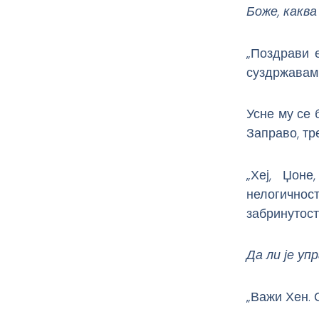
Боже, каква 
„Поздрави е
суздржавам 
Усне му се 
Заправо, тр
„Хеј, Џоне
нелогичност
забринутост
Да ли је уп
„Важи Хен. 