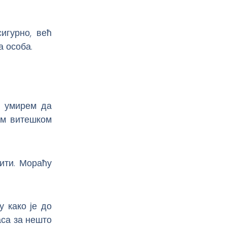
игурно, већ
а особа.
– умирем да
том витешком
рити. Мораћу
у како је до
аса за нешто