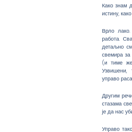
Како знам д
истину, как
Врло лако.
работа. Св
детаљно см
свемира за
(и тиме же
Узвишени,
управо раса
Другим реч
стазама све
је да нас уб
Управо так