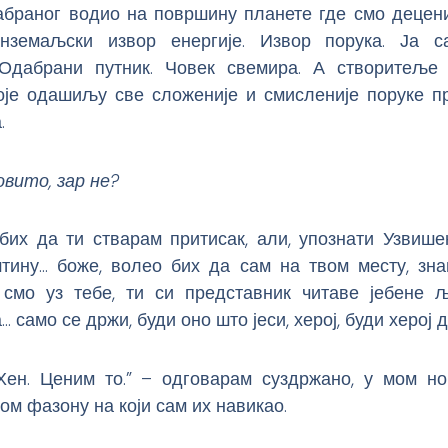
абраног водио на површину планете где смо децени
нземаљски извор енергије. Извор порука. Ја с
Одабрани путник. Човек свемира. А створитеље 
које одашиљу све сложеније и смисленије поруке п
.
вито, зар не?
 бих да ти стварам притисак, али, упознати Узвише
тину… боже, волео бих да сам на твом месту, зн
 смо уз тебе, ти си представник читаве јебене љ
 само се држи, буди оно што јеси, херој, буди херој д
Хен. Ценим то.” – одговарам суздржано, у мом н
м фазону на који сам их навикао.