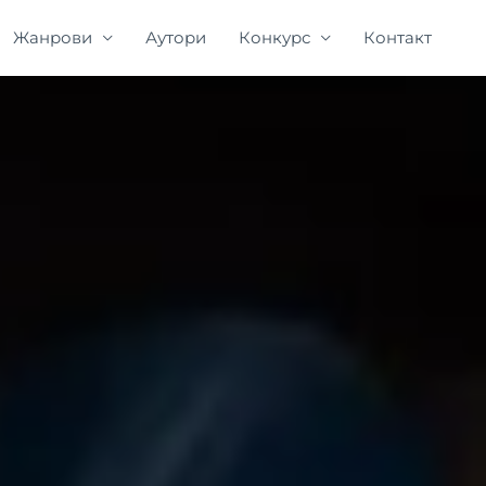
Жанрови
Аутори
Конкурс
Контакт