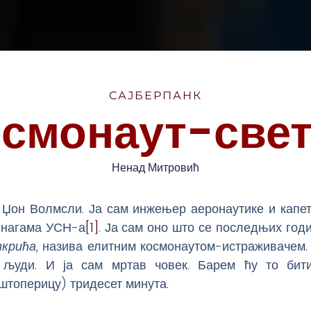
САЈБЕРПАНК
смонаут-све
Ненад Митровић
е Џон Волмсли. Ја сам инжењер аеронаутике и капе
снагама УСН-а
[1]
. Ја сам оно што се последњих годи
ткрића
, назива елитним космонаутом-истраживачем.
људи. И ја сам мртав човек. Барем ћу то бит
штоперицу) тридесет минута.