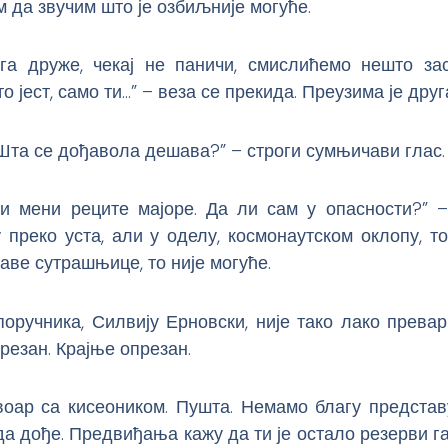
 да звучим што је озбиљније могуће.
ога друже, чекај не паничи, смислићемо нешто зас
 јест, само ти…” – веза се прекида. Преузима је друг
та се дођавола дешава?” – строги сумњичави глас.
Ви мени реците мајоре. Да ли сам у опасности?” 
 преко уста, али у оделу, космонаутском оклопу, 
аве сутрашњице, то није могуће.
оручника, Силвију Ерновски, није тако лако прева
резан. Крајње опрезан.
воар са кисеоником. Пушта. Немамо благу представ
да дође. Предвиђања кажу да ти је остало резерви г