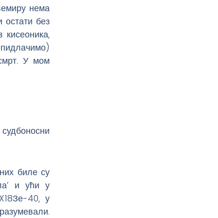
свемиру нема
и остати без
 кисеоника,
цепидлачимо)
смрт. У мом
ј судбоносни
них биле су
ла’ и ући у
X18Зе-40, у
разумевали.