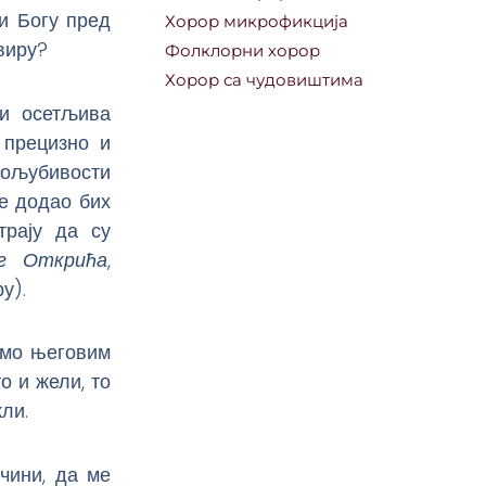
ћи Богу пред
Хорор микрофикција
квиру?
Фолклорни хорор
Хорор са чудовиштима
 и осетљива
 прецизно и
тољубивости
е додао бих
трају да су
ог Открића
,
у).
емо његовим
о и жели, то
кли.
чини, да ме