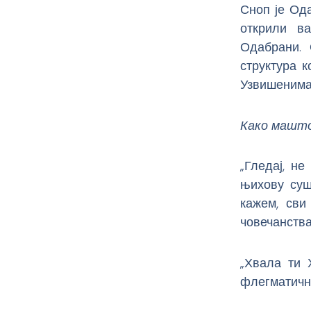
Сноп је Од
открили ва
Одабрани. 
структура 
Узвишенима
Како машто
„Гледај, не
њихову суш
кажем, сви
човечанства…
„Хвала ти 
флегматично