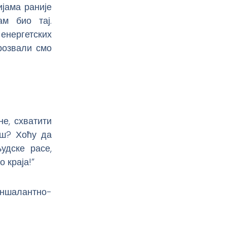
јама раније
ам био тај.
енергетских
розвали смо
не, схватити
аш? Хоћу да
удске расе,
о краја!”
оншалантно-