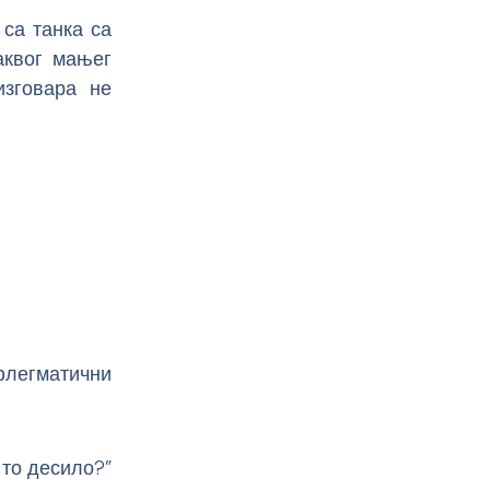
 са танка са
аквог мањег
изговара не
флегматични
 то десило?”