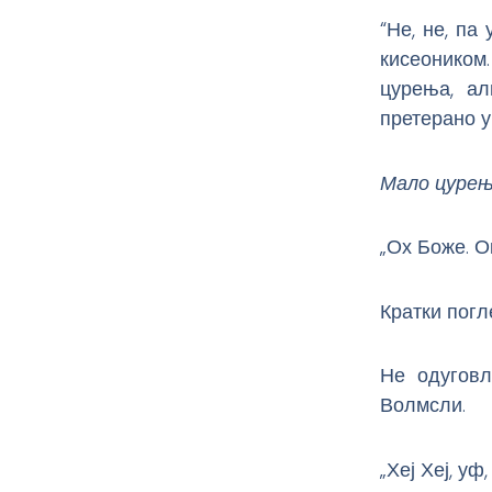
“Не, не, па
кисеоником
цурења, ал
претерано у
Мало цурење
„Ох Боже. О
Кратки погл
Не одуговл
Волмсли.
„Хеј Хеј, у