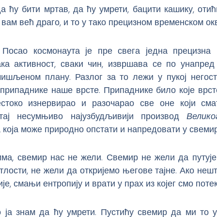
а ћу бити мртав, да ћу умрети, бацити кашику, оти
о вам већ драго, и то у тако прецизном временском о
 Посао космонаута је пре свега једна прецизна
ака активност, сваки чин, извршава се по унапред
ишљеном плану. Разлог за то лежи у пукој негос
 припаднике наше врсте. Припаднике било које врст
стоко изнервирао и разочарао све оне који сма
 тај несумњиво најузбудљивији производ
Велик
 која може природно опстати и напредовати у свемир
има, свемир нас не жели. Свемир не жели да путуј
тлости, не жели да откријемо његове тајне. Ако нешт
ије, смањи ентропију и врати у прах из којег смо поте
о ја знам да ћу умрети. Пустићу свемир да ми то у