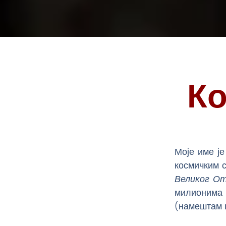
Ко
Моје име ј
космичким 
Великог О
милионима 
(намештам 