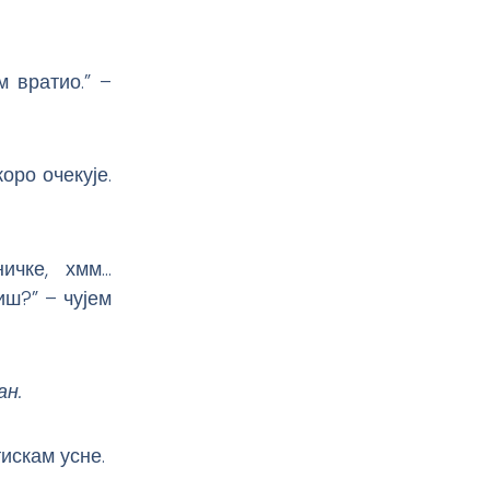
м вратио.” –
оро очекује.
ничке, хмм…
иш?” – чујем
ан.
искам усне.