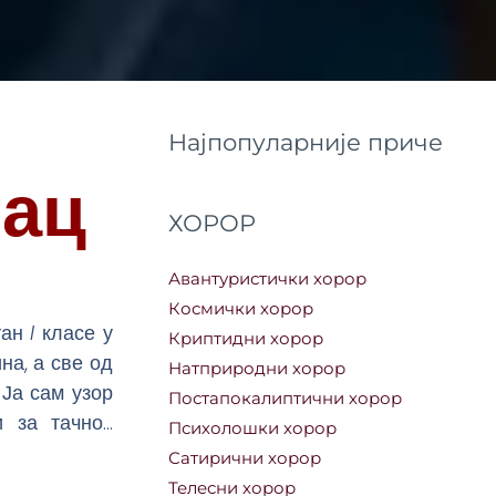
Најпопуларније приче
тац
ХОРОР
Авантуристички хорор
Космички хорор
тан
I
класе у
Криптидни хорор
на, а све од
Натприродни хорор
 Ја сам узор
Постапокалиптични хорор
и за тачно…
Психолошки хорор
Сатирични хорор
Телесни хорор