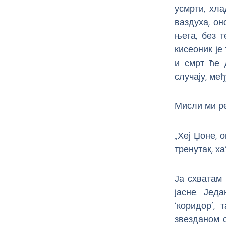
усмрти, хла
ваздуха, он
њега, без 
кисеоник је
и смрт ће 
случају, међ
Мисли ми ре
„Хеј Џоне, 
тренутак, ха
Ја схватам
јасне. Јед
‘коридор’,
звезданом 