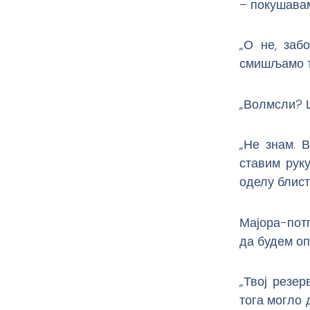
– покушавам
„О не, заб
смишљамо то
„Волмсли? Ш
„Не знам. 
ставим руку
оделу блист
Мајора-потп
да будем оп
„Твој резер
тога могло 