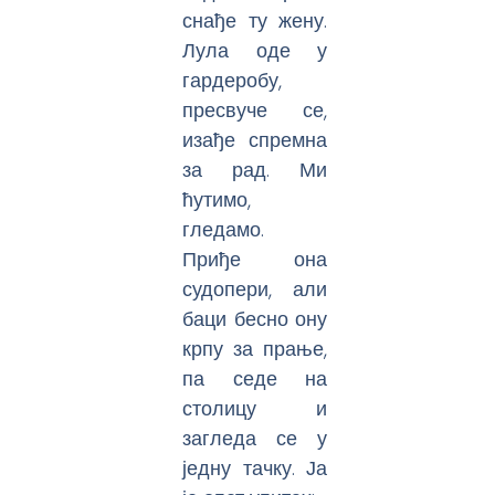
снађе ту жену.
Лула оде у
гардеробу,
пресвуче се,
изађе спремна
за рад. Ми
ћутимо,
гледамо.
Приђе она
судопери, али
баци бесно ону
крпу за прање,
па седе на
столицу и
загледа се у
једну тачку. Ја