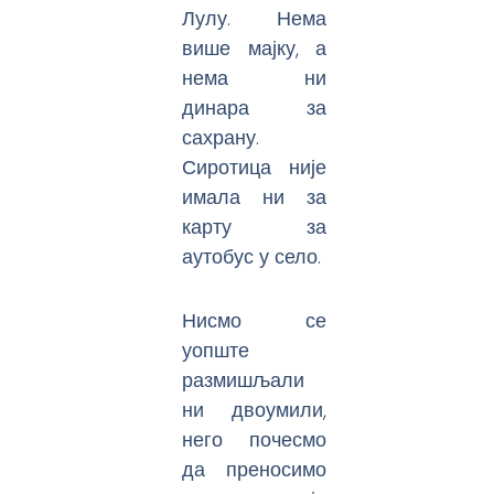
Лулу. Нема
више мајку, а
нема ни
динара за
сахрану.
Сиротица није
имала ни за
карту за
аутобус у село.
Нисмо се
уопште
размишљали
ни двоумили,
него почесмо
да преносимо