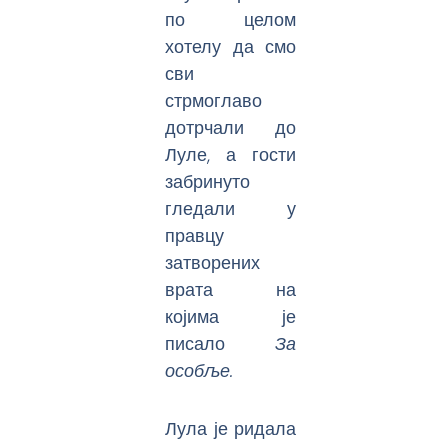
по целом
хотелу да смо
сви
стрмоглаво
дотрчали до
Луле, а гости
забринуто
гледали у
правцу
затворених
врата на
којима је
писало
За
особље.
Лула је ридала