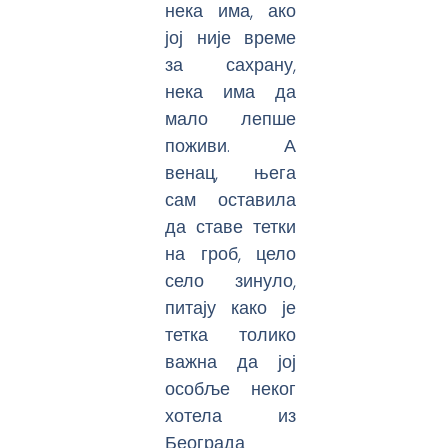
нека има, ако
јој није време
за сахрану,
нека има да
мало лепше
поживи. А
венац, њега
сам оставила
да ставе тетки
на гроб, цело
село зинуло,
питају како је
тетка толико
важна да јој
особље неког
хотела из
Београда