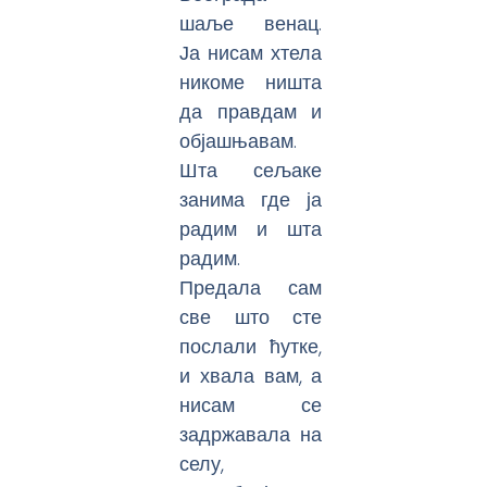
шаље венац.
Ја нисам хтела
никоме ништа
да правдам и
објашњавам.
Шта сељаке
занима где ја
радим и шта
радим.
Предала сам
све што сте
послали ћутке,
и хвала вам, а
нисам се
задржавала на
селу,