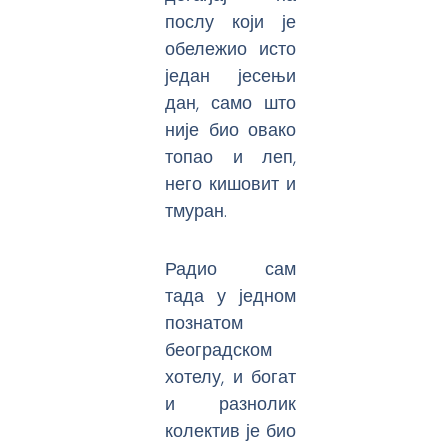
послу који је
обележио исто
један јесењи
дан, само што
није био овако
топао и леп,
него кишовит и
тмуран.
Радио сам
тада у једном
познатом
београдском
хотелу, и богат
и разнолик
колектив је био