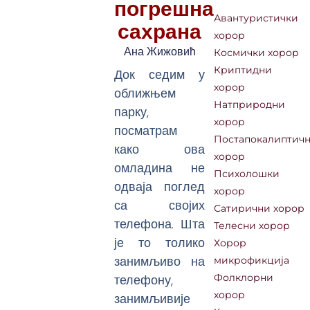
погрешна
Авантуристички
сахрана
хорор
Ана Жижовић
Космички хорор
Криптидни
Док седим у
хорор
оближњем
Натприродни
парку,
хорор
посматрам
Постапокалиптич
како ова
хорор
омладина не
Психолошки
одваја поглед
хорор
са својих
Сатирични хорор
телефона. Шта
Телесни хорор
је то толико
Хорор
занимљиво на
микрофикција
телефону,
Фолклорни
хорор
занимљивије