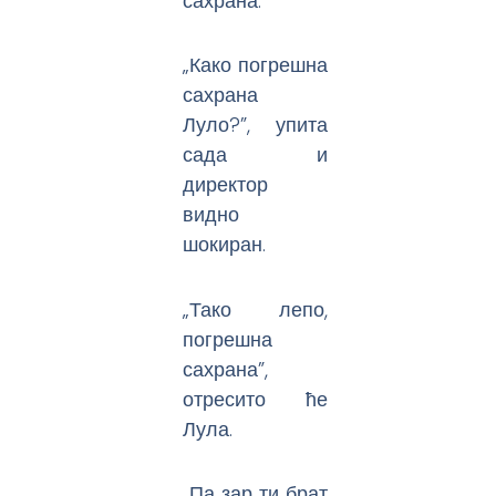
сахрана.”
„Како погрешна
сахрана
Луло?”, упита
сада и
директор
видно
шокиран.
„Тако лепо,
погрешна
сахрана”,
отресито ће
Лула.
„Па зар ти брат