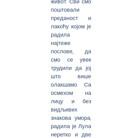
живот. Сви смо
поштовали
преданост и
лакоћу којом је
радила
најтеже
послове, да
смо се увек
трудили да јој
што више
олакшамо. Са
осмехом на
лицу и без
видљивих
знакова умора,
радила је Лула
неретко и две