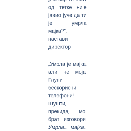
од тетке није
јавио јуче да ти
је умрла
мајка?”,
настави
директор.
„Умрла је мајка,
али не моја.
Глупи
бескорисни
телефони!
Шушти,
прекида, мој
брат изговори:
Умрла… мајка
…