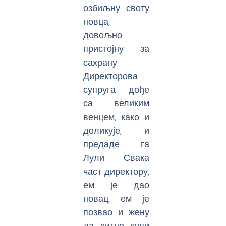
озбиљну своту
новца,
довољно
пристојну за
сахрану.
Директорова
супруга дође
са великим
венцем, како и
доликује, и
предаде га
Лули. Свака
част директору,
ем је дао
новац, ем је
позвао и жену
да хитно купи