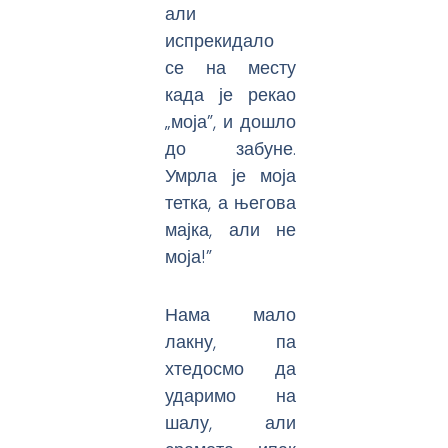
али
испрекидало
се на месту
када је рекао
„моја”, и дошло
до забуне.
Умрла је моја
тетка, а његова
мајка, али не
моја!”
Нама мало
лакну, па
хтедосмо да
ударимо на
шалу, али