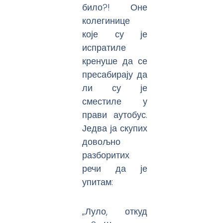
било?! Оне
колегинице
које су је
испратиле
кренуше да се
пресабирају да
ли су је
сместиле у
прави аутобус.
Једва ја скупих
довољно
разборитих
речи да је
упитам:
„Луло, откуд