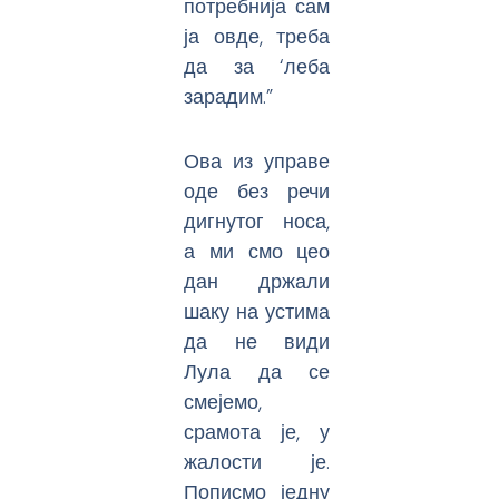
потребнија сам
ја овде, треба
да за ‘леба
зарадим.”
Ова из управе
оде без речи
дигнутог носа,
а ми смо цео
дан држали
шаку на устима
да не види
Лула да се
смејемо,
срамота је, у
жалости је.
Пописмо једну