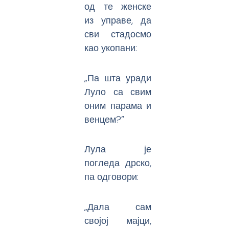
од те женске
из управе, да
сви стадосмо
као укопани:
„Па шта уради
Луло са свим
оним парама и
венцем?”
Лула је
погледа дрско,
па одговори:
„Дала сам
својој мајци,