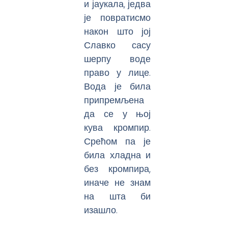
и јаукала, једва
је повратисмо
након што јој
Славко сасу
шерпу воде
право у лице.
Вода је била
припремљена
да се у њој
кува кромпир.
Срећом па је
била хладна и
без кромпира,
иначе не знам
на шта би
изашло.