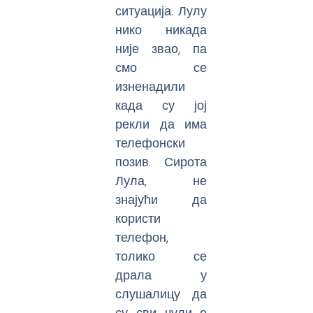
ситуација. Лулу
нико никада
није звао, па
смо се
изненадили
када су јој
рекли да има
телефонски
позив. Сирота
Лула, не
знајући да
користи
телефон,
толико се
драла у
слушалицу да
су сви чули о