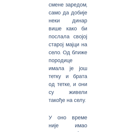
смене заредом,
само да добије
неки динар
више како би
послала својој
старој мајци на
село. Од ближе
породице
имала је још
тетку и брата
од тетке, и они
су живели
такође на селу.
У оно време
није имао