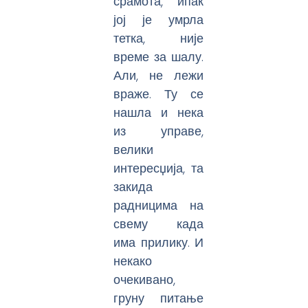
срамота, ипак
јој је умрла
тетка, није
време за шалу.
Али, не лежи
враже. Ту се
нашла и нека
из управе,
велики
интересџија, та
закида
радницима на
свему када
има прилику. И
некако
очекивано,
груну питање