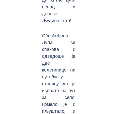
венац и
донесе.
Људина је то!
Обезбеђена
Лула се
спакова и
одведоше је
две
колегинице на
аутобуску
станицу да је
испрате на пут
за село.
Грмело је и
пљуштало, и