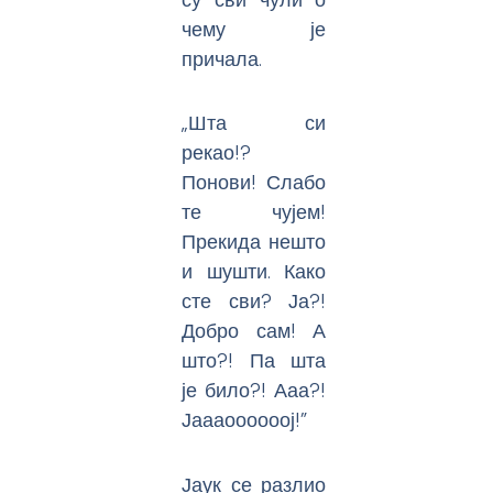
чему је
причала.
„Шта си
рекао!?
Понови! Слабо
те чујем!
Прекида нешто
и шушти. Како
сте сви? Ја?!
Добро сам! А
што?! Па шта
је било?! Ааа?!
Јаааоооооој!”
Јаук се разлио