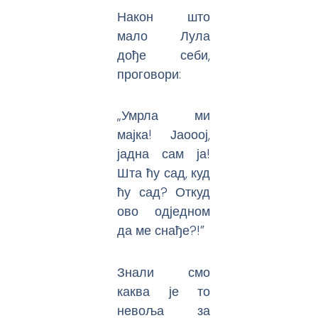
Након што
мало Лула
дође себи,
проговори:
„Умрла ми
мајка! Јаооој,
јадна сам ја!
Шта ћу сад, куд
ћу сад? Откуд
ово одједном
да ме снађе?!”
Знали смо
каква је то
невоља за