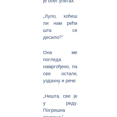
је опет упитах:
„Луло, хоћеш
ли нам рећи
шта се
десило?”
Она ме
погледа
намргођено, па
све остале,
уздахну и рече:
„Ништа, све је
у реду.
Погрешна