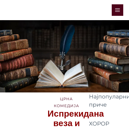
Skip
Mai
to
Men
content
Најпопуларни
ЦРНА
приче
КОМЕДИЈА
Испрекидана
веза и
ХОРОР