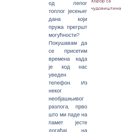
Хорор са
од лепог
чудовиштима
топлог јесењег
дана који
пружа прегршт
могућности?
Покушавам да
се присетим
времена када
је код нас
уведен
телефон. Из
неког
необјашњивог
разлога, прво
што ми паде на
памет јесте
догађај на