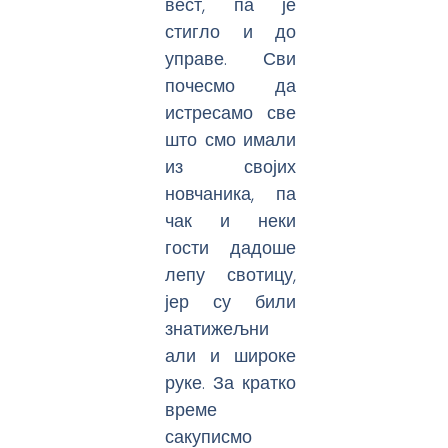
вест, па је
стигло и до
управе. Сви
почесмо да
истресамо све
што смо имали
из својих
новчаника, па
чак и неки
гости дадоше
лепу свотицу,
јер су били
знатижељни
али и широке
руке. За кратко
време
сакуписмо