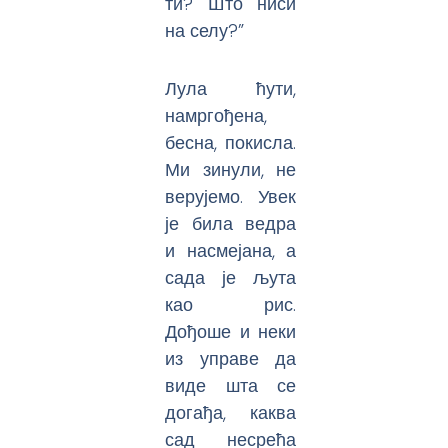
ти? Што ниси
на селу?”
Лула ћути,
намргођена,
бесна, покисла.
Ми зинули, не
верујемо. Увек
је била ведра
и насмејана, а
сада је љута
као рис.
Дођоше и неки
из управе да
виде шта се
догађа, каква
сад несрећа