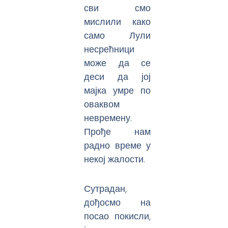
сви смо
мислили како
само Лули
несрећници
може да се
деси да јој
мајка умре по
оваквом
невремену.
Прође нам
радно време у
некој жалости.
Сутрадан,
дођосмо на
посао покисли,