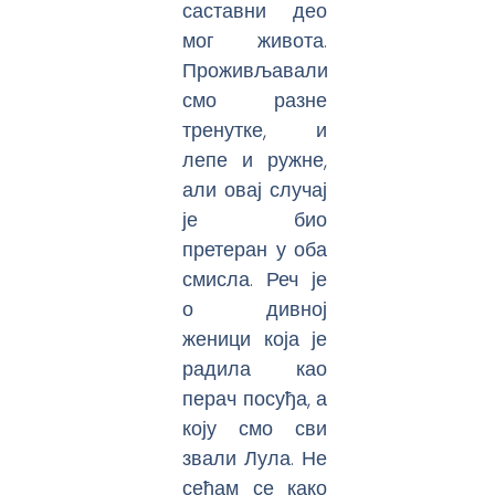
саставни део
мог живота.
Проживљавали
смо разне
тренутке, и
лепе и ружне,
али овај случај
је био
претеран у оба
смисла. Реч је
о дивној
женици која је
радила као
перач посуђа, а
коју смо сви
звали Лула. Не
сећам се како