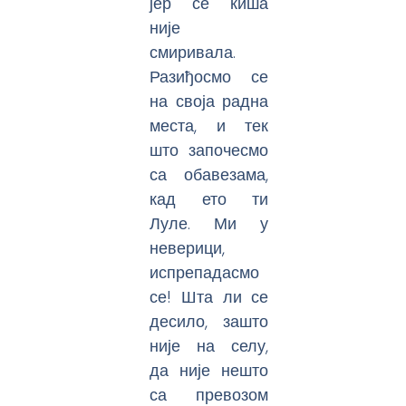
јер се киша
није
смиривала.
Разиђосмо се
на своја радна
места, и тек
што започесмо
са обавезама,
кад ето ти
Луле. Ми у
неверици,
испрепадасмо
се! Шта ли се
десило, зашто
није на селу,
да није нешто
са превозом