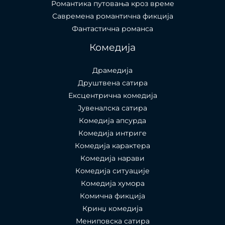
Романтика путовања кроз време
Савремена романтична фикција
Фантастична романса
Комедија
Драмедија
Друштвена сатира
Ексцентрична комедија
Јувеналска сатира
Комедија апсурда
Комедија интриге
Комедија карактера
Комедија нарави
Комедија ситуације
Комедија хумора
Комична фикција
Кринџ комедија
Мениповска сатира