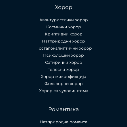
Хорор
Авантуристички хорор
Космички хорор
Криптидни хорор
Натприродни хорор
Постапокалиптични хорор
Психолошки хорор
Сатирични хорор
Телесни хорор
Хорор микрофикција
Фолклорни хорор
Хорор са чудовиштима
Романтика
Натприродна романса