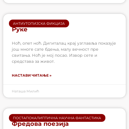
АНТИУТОПИЈСКА ФИКЦИЈА
Руке
Ноћ, опет ноћ. Дигиталац крај узглавља показује
још многе сате бдења, малу вечност пре
свитања. Ноћ је мој посао. Извор сете и
средстава за живот.
НАСТАВИ ЧИТАЊЕ »
Наташа Милић
ПОСТАПОКАЛИПТИЧНА НАУЧНА ФАНТАСТИКА
Фредова поезија