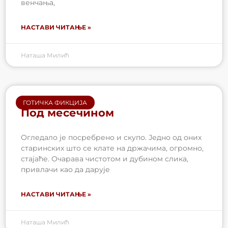
венчања,
НАСТАВИ ЧИТАЊЕ »
Наташа Милић
ГОТИЧКА ФИКЦИЈА
Под месечином
Огледало је посребрено и скупо. Једно од оних
старинских што се клате на држачима, огромно,
стајаће. Очарава чистотом и дубином слика,
привлачи као да дарује
НАСТАВИ ЧИТАЊЕ »
Наташа Милић