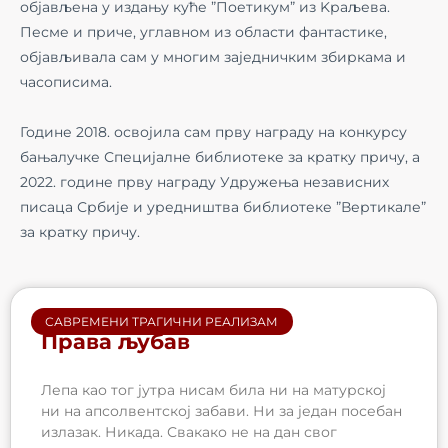
објављена у издању куће ”Поетикум” из Kраљева.
Песме и приче, углавном из области фантастике,
објављивала сам у многим заједничким збиркама и
часописима.
Године 2018. освојила сам прву награду на конкурсу
бањалучке Специјалне библиотеке за кратку причу, а
2022. године прву награду Удружења независних
писаца Србије и уредништва библиотеке ”Вертикале”
за кратку причу.
САВРЕМЕНИ ТРАГИЧНИ РЕАЛИЗАМ
Права љубав
Лепа као тог јутра нисам била ни на матурској
ни на апсолвентској забави. Ни за један посебан
излазак. Никада. Свакако не на дан свог