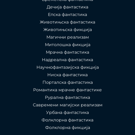
Дечија фантастика
Епска фантастика
Животињска фантастика
Животињска фикција
Магични реализам
Митолошка фикција
Мрачна фантастика
Надреална фантастика
Научнофантазијска фикција
Ниска фантастика
Порталска фантастика​
Романтика мрачне фантастике
Рурална фантастика
Савремени магијски реализам
Урбана фантастика
Фолклорна фантастика
Фолклорна фикција