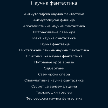
Научна фантастика
Антиутопијска научна фантастика
Антиутопијска фикција
Апокалиптична научна фантастика
Истраживање свемира
Мека научна фантастика
Научна фантазија
Постапокалиптична научна фантастика
Психолошка научна фантастика
Путовање кроз време
Сајберпанк
Свемирска опера
Спекулативна научна фантастика
Сусрет са ванземаљцима
Технолошки трилер
Филозофска научна фантастика