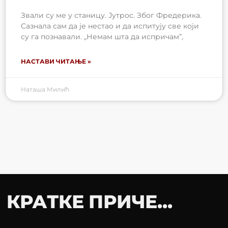
Звали су ме у станицу. Јутрос. Због Фредерика.
Сазнала сам да је нестао и да испитују све који
су га познавали. „Немам шта да испричам”,
НАСТАВИ ЧИТАЊЕ »
Наташа Милић
КРАТКЕ ПРИЧЕ...