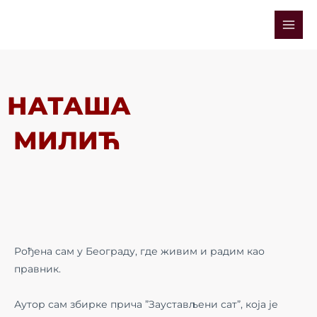
Skip
Mai
to
Men
content
НАТАША
МИЛИЋ
Рођена сам у Београду, где живим и радим као
правник.
Аутор сам збирке прича ”Заустављени сат”, која је