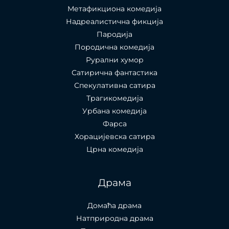
Метафикциона комедија
Надреалистична фикција
Пародија
Породична комедија
Рурални хумор
Сатирична фантастика
Спекулативна сатира
Трагикомедија
Урбана комедија
Фарса
Хорацијевска сатира
Црна комедија
Драма
Домаћа драма
Натприродна драма