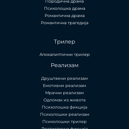
Породична драма
Психолошка драма
Романтична драма
Романтична трагедија
Трилер
Апокалиптични трилер
Реализам
Друштвени реализам
Емотивни реализам
Мрачни реализам
Одломак из живота
Психолошкa фикција
Психолошки реализам
Психолошки трилер
Реалистична фикција