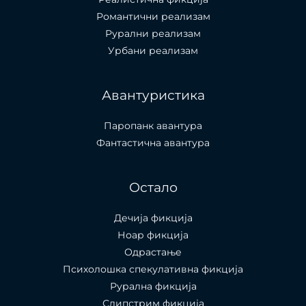
Романтични реализам
Рурални реализам
Урбани реализам
Авантуристика
Паропанк авантура
Фантастична авантура
Остало
Дечија фикција
Ноар фикција
Одрастање
Психолошка спекулативна фикција
Рурална фикција
Слипстрим фикција