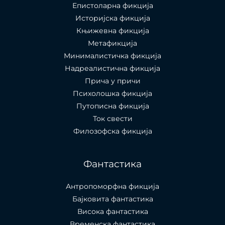
Епистоларна фикција
Историјска фикција
Књижевна фикција
Метафикција
Минималистичка фикција
Надреалистична фикција
Прича у причи
Психолошкa фикција
Путописна фикција
Ток свести
Филозофска фикција
Фантастика
Антропоморфна фикција
Бајковита фантастика
Висока фантастика
Временска фантастика