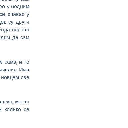
вео у бедним
зи, спавао у
ок су други
енда послао
видим да сам
 сама, и то
 мислио. Има
м новцем све
алеко, могао
и колико се