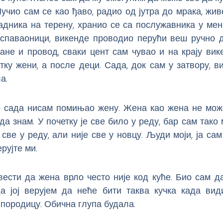
учио сам се као ђаво, радио од јутра до мрака, жи
дника на терену, хранио се са послужавника у мен
ј спаваоници, викенде проводио перући веш ручно д
ане и провод, сваки цент сам чувао и на крају вик
етку жени, а после деци. Сада, док сам у затвору, 
а.
 сада нисам помињао жену. Жена као жена не може
да знам. У почетку је све било у реду, бар сам тако
 све у реду, али није све у новцу. Људи моји, ја са
рујте ми.
ести да жена врло често није код куће. Био сам д
а јој верујем да неће бити таква кучка када вид
 породицу. Обична глупа будала.