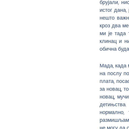
брујали, ни
истог дана,
нешто важн
кроз два ме
ми је тада
клинац и н
обична буда
Мада, када 
на послу по
плата, поса
за новац, т
новац, мучи
детињства.
нормално,
размишљам. 
не могу да 