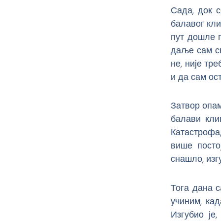
Сада, док 
балавог кли
пут дошле п
даље сам св
не, није тр
и да сам ост
Затвор опам
балави кли
Катастрофа
више посто
снашло, изг
Тога дана с
учиним, ка
Изгубио је