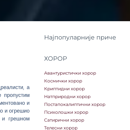
Најпопуларније приче
ХОРОР
Авантуристички хорор
Космички хорор
реалисти, а
Криптидни хорор
е пропустим
Натприродни хорор
ументовано и
Постапокалиптични хорор
ио и огрешио
Психолошки хорор
м и грешном
Сатирични хорор
Телесни хорор