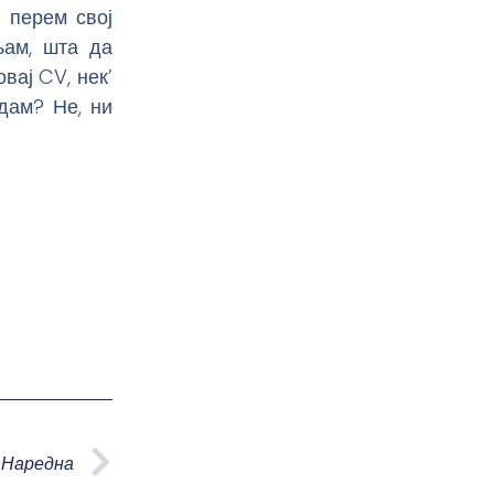
 перем свој
љам, шта да
вај CV, нек’
дам? Не, ни
Next
Наредна