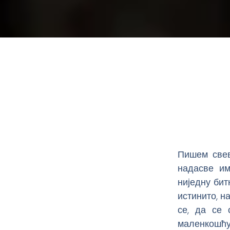
Пишем свев
надасве им
ниједну бит
истинито, н
се, да се 
маленкошћу