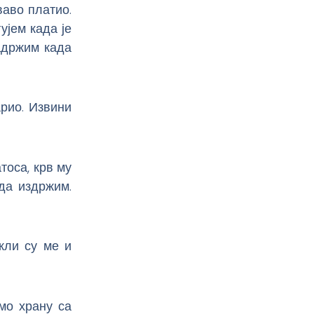
ваво платио.
ујем када је
адржим када
арио. Извини
тоса, крв му
 да издржим.
екли су ме и
мо храну са