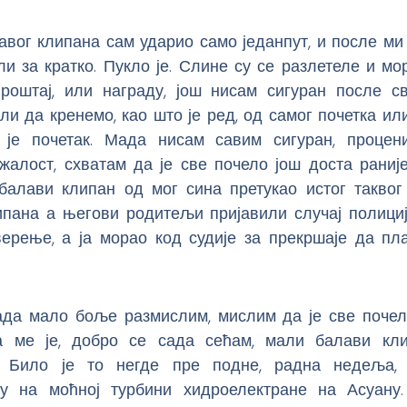
вог клипана сам ударио само једанпут, и после ми
али за кратко. Пукло је. Слине су се разлетеле и м
роштај, или награду, још нисам сигуран после с
ли да кренемо, као што је ред, од самог почетка или
је почетак. Мада нисам савим сигуран, процен
жалост, схватам да је све почело још доста раније
балави клипан од мог сина претукао истог таквог
ипана а његови родитељи пријавили случај полициј
верење, а ја морао код судије за прекршаје да пл
када мало боље размислим, мислим да је све почел
а ме је, добро се сада сећам, мали балави кл
. Било је то негде пре подне, радна недеља,
ју на моћној турбини хидроелектране на Асуану