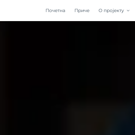
Почетна
Приче
О пројекту