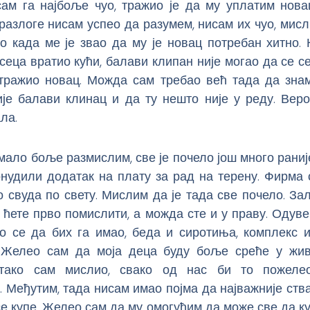
сам га најбоље чуо, тражио је да му уплатим нова
 разлоге нисам успео да разумем, нисам их чуо, мисл
о када ме је звао да му је новац потребан хитно. 
сеца вратио кући, балави клипан није могао да се се
 тражио новац. Можда сам требао већ тада да зна
ије балави клинац и да ту нешто није у реду. Веро
ла.
мало боље размислим, све је почело још много раниј
нудили додатак на плату за рад на терену. Фирма с
о свуда по свету. Мислим да је тада све почело. За
о ћете прво помислити, а можда сте и у праву. Одув
о се да бих га имао, беда и сиротиња, комплекс и
 Желео сам да моја деца буду боље среће у жив
 тако сам мислио, свако од нас би то пожелео
Међутим, тада нисам имао појма да најважније ств
се купе. Желео сам да му омогућим да може све да куп