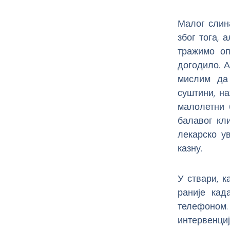
Малог слина
због тога, 
тражимо оп
догодило. А
мислим да 
суштини, на
малолетни 
балавог кл
лекарско у
казну.
У ствари, 
раније кад
телефоном
интервенци