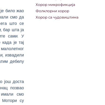
Хорор микрофикција
 је било жао
Фолклорни хорор
орали смо да
Хорор са чудовиштима
вега што се
, бар шта ја
ите сами. У
 када је тај
 малолетног
и, извадили
атим дебелу
о још доста
инац позвао
 имали смо
. Мотори су