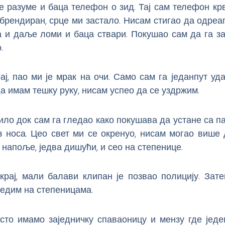
е разуме и баца телефон о зид. Тај сам телефон кр
брендиран, срце ми застало. Нисам стигао да одреаг
а и даље ломи и баца ствари. Покушао сам да га з
.
рај, пао ми је мрак на очи. Само сам га једанпут уд
да имам тешку руку, нисам успео да се уздржим.
ило док сам га гледао како покушава да устане са па
з носа. Цео свет ми се окренуо, нисам могао више
напоље, једва дишући, и сео на степенице.
 крај, мали балави клипан је позвао полицију. Зат
едим на степеницама.
исто имамо заједничку спаваоницу и мензу где једе