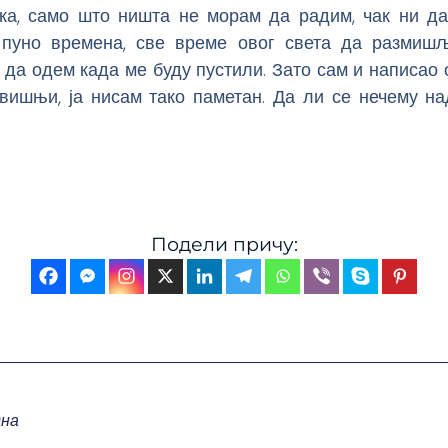
ка, само што ништа не морам да радим, чак ни да
пуно времена, све време овог света да размиш
 да одем када ме буду пустили. Зато сам и написао о
вишњи, ја нисам тако паметан. Да ли се нечему на
Подели причу:
на