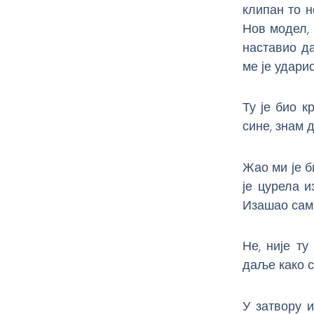
клипан то н
Нов модел, 
наставио д
ме је ударио
Ту је био к
сине, знам 
Жао ми је б
је цурела и
Изашао сам 
Не, није ту
даље како с
У затвору 