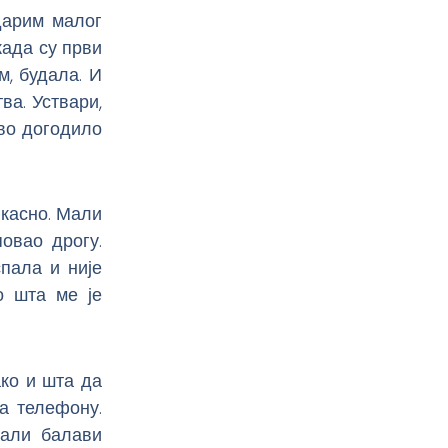
дарим малог
када су први
м, будала. И
ва. Уствари,
ово догодило
 касно. Мали
овао дрогу.
пала и није
о шта ме је
ако и шта да
а телефону.
мали балави