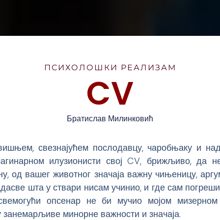
ПСИХОЛОШКИ РЕАЛИЗАМ
CV
Братислав Милинковић
ишњем, свезнајућем послодавцу, чаробњаку и над
агинарном илузионисти свој CV, брижљиво, да н
ну, од вашег животног значаја важну чињеницу, арг
адасве шта у ствари нисам учинио, и где сам погреш
свемогући опсенар не би мучио мојом мизерно
 занемарљиве минорне важности и значаја.