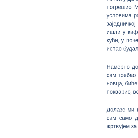
погрешио. М
условима ра
заједничко
ишли у каф
кући, у поч
испао будал
Намерно до
сам требао 
новца, биће
покварио, ве
Долазе ми в
сам само д
жртвујем за