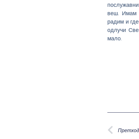
послужавни
веш. Имам 
радим и где
одлучи Све
мало.
Prev
Претход