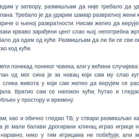
седим у затвору, размишљам да није требало да у
пана. Требало је да ударим шамар развратној жени 
риче о њеној развратности. Нисам желео да верује
аки крваво зарађени цент слао њој, непотребна жрт
ебало да одем од куће. Размишљам да ли би се све 
ао код куће.
ети понекад понеког човека, али у већини случајева
пан од мог сина је за новац који сам му слао куп
, слика живота у који сам желео да верујем се рас
јала. Вратио сам се напокон кући, ћутао и гледа
убљен у простору и времену.
ам, као и обично гледао ТВ, у ствари размишљао к
да је мали балави дрогирани клинац играо игрице н
, наравно, нико у тим игрицама не побеђује, али 