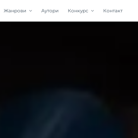
Жанрови
Аутори
Конкурс
Контакт