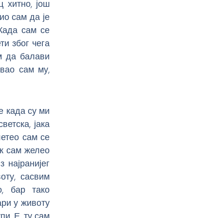
ц хитно, још
ио сам да је
Када сам се
ти због чега
м да балави
вао сам му,
е када су ми
ветска, јака
летео сам се
ек сам желео
з најранијег
оту, сасвим
, бар тако
ари у животу
и. Е, ту сам