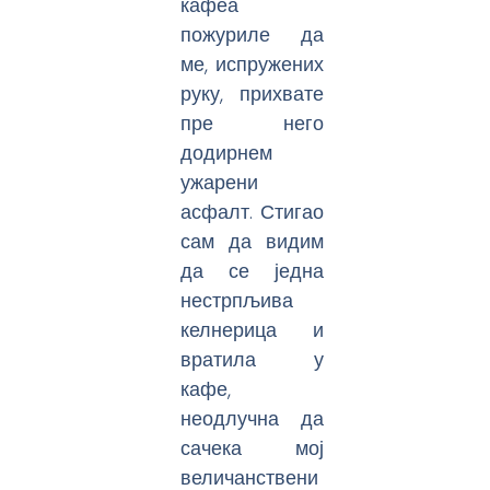
кафеа
пожуриле да
ме, испружених
руку, прихвате
пре него
додирнем
ужарени
асфалт. Стигао
сам да видим
да се једна
нестрпљива
келнерица и
вратила у
кафе,
неодлучна да
сачека мој
величанствени