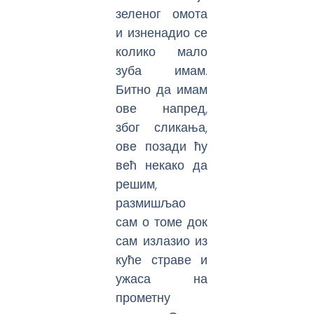
зеленог омота
и изненадио се
колико мало
зуба имам.
Битно да имам
ове напред,
због сликања,
ове позади ћу
већ некако да
решим,
размишљао
сам о томе док
сам излазио из
куће страве и
ужаса на
прометну