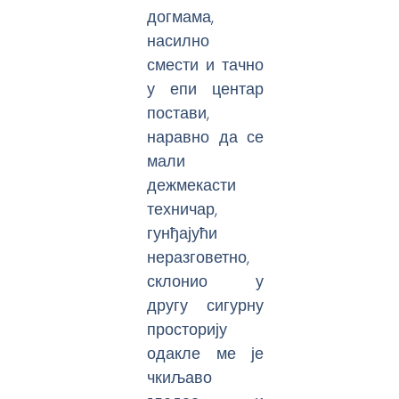
догмама,
насилно
смести и тачно
у епи центар
постави,
наравно да се
мали
дежмекасти
техничар,
гунђајући
неразговетно,
склонио у
другу сигурну
просторију
одакле ме је
чкиљаво