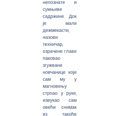
непознате и
сумњиве
садржине. Док
је мали
дежмекасти,
назови
техничар,
озрачене главе
паковао
згужване
новчанице које
сам му у
магновењу
стрпао у руке,
извукао сам
овећи снимак
из такође