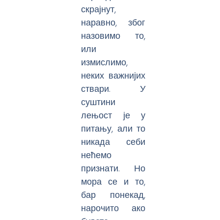
скрајнут,
наравно, због
назовимо то,
или
измислимо,
неких важнијих
ствари. У
суштини
лењост је у
питању, али то
никада себи
нећемо
признати. Но
мора се и то,
бар понекад,
нарочито ако