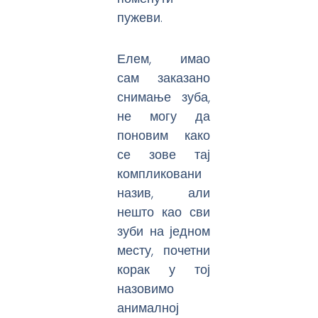
пужеви.
Елем, имао
сам заказано
снимање зуба,
не могу да
поновим како
се зове тај
компликовани
назив, али
нешто као сви
зуби на једном
месту, почетни
корак у тој
назовимо
анималној