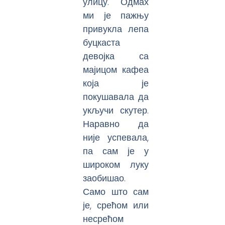
улицу. Одмах
ми је пажњу
привукла лепа
буцкаста
девојка са
мајицом кафеа
која је
покушавала да
укључи скутер.
Наравно да
није успевала,
па сам је у
широком луку
заобишао.
Само што сам
је, срећом или
несрећом