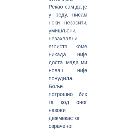
Рекао сам да је
у реду, нисам
неки незасити,
умишљени,
незахвални
егоиста коме
никада није
доста, мада ми
новац није
понудила.
Боље,
потрошио бих
га код оног
назови
дежмекастог
озраченог