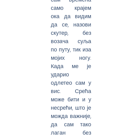
само крајем
ока да видим
да се, назови
скутер, без
возача суља
по путу, тик иза
мојих ногу.
Када ме је
ударио
одлетео сам у
вис. Срећа
може бити и у
несрећи, што је
можда важније,
да сам тако
лаган без