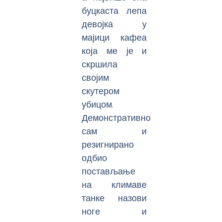
буцкаста лепа
девојка у
мајици кафеа
која ме је и
скршила
својим
скутером
убицом.
Демонстративно
сам и
резигнирано
одбио
постављање
на климаве
танке назови
ноге и