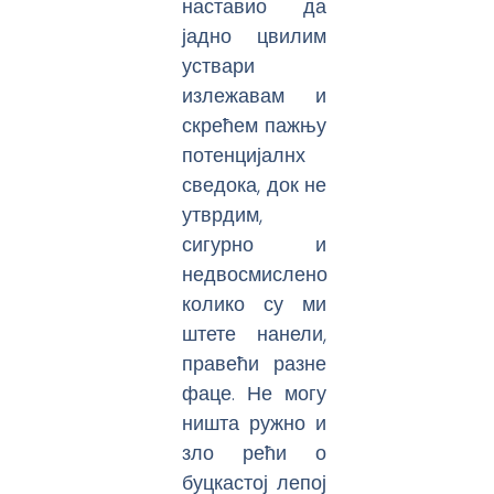
наставио да
јадно цвилим
уствари
излежавам и
скрећем пажњу
потенцијалнх
сведока, док не
утврдим,
сигурно и
недвосмислено
колико су ми
штете нанели,
правећи разне
фаце. Не могу
ништа ружно и
зло рећи о
буцкастој лепој