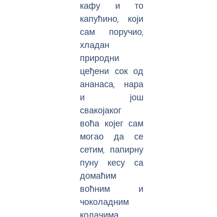
кафу и то
капућино, који
сам поручио,
хладан
природни
цеђени сок од
ананаса, нара
и још
свакојаког
воћа којег сам
могао да се
сетим, папирну
пуну кесу са
домаћим
воћним и
чоколадним
колачима.