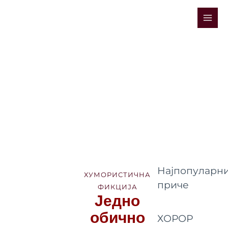
Skip
Mai
to
Men
content
Најпопуларни
ХУМОРИСТИЧНА
приче
ФИКЦИЈА
Једно
обично
ХОРОР