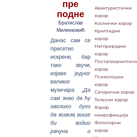
пре
Авантуристички
подне
хорор
Братислав
Космички хорор
Милинковић
Криптидни
хорор
Данас сам се
Натприродни
присетио
хорор
искрене, бар
Постапокалиптич
тако звучи,
хорор
изјаве једног
Психолошки
великог
хорор
музичара: „
Да
Сатирични хорор
сам знао да ћу
Телесни хорор
оволико дуго
Хорор
да живим, више
микрофикција
би водио
Фолклорни
рачуна о
хорор