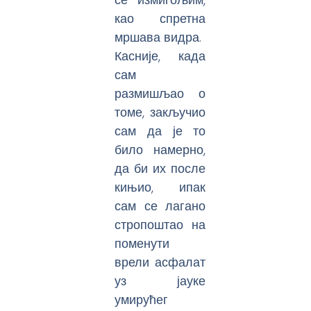
као спретна
мршава видра.
Касније, када
сам
размишљао о
томе, закључио
сам да је то
било намерно,
да би их после
кињио, ипак
сам се лагано
стропоштао на
поменути
врели асфалат
уз јауке
умирућег