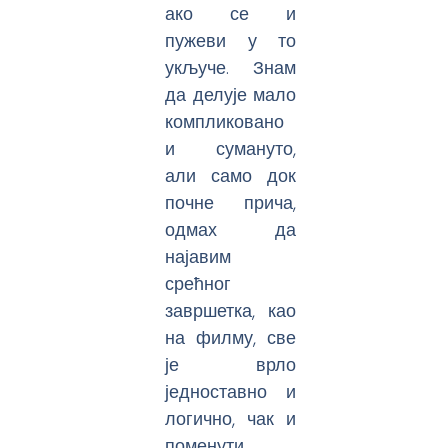
ако се и
пужеви у то
укључе. Знам
да делује мало
компликовано
и сумануто,
али само док
почне прича,
одмах да
најавим
срећног
завршетка, као
на филму, све
је врло
једноставно и
логично, чак и
поменути