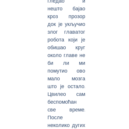
гледао и
нешто бајао
кроз прозор
док је укључио
злог главатог
робота који је
обишао круг
около главе не
би ли ми
помутио ово
мало мозга
што је остало.
Цвилео сам
беспомоћан
све време.
После
неколико дугих