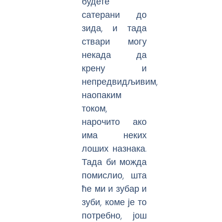
будете
сатерани до
зида, и тада
ствари могу
некада да
крену и
непредвидљивим,
наопаким
током,
нарочито ако
има неких
лоших назнака.
Тада би можда
помислио, шта
ће ми и зубар и
зуби, коме је то
потребно, још