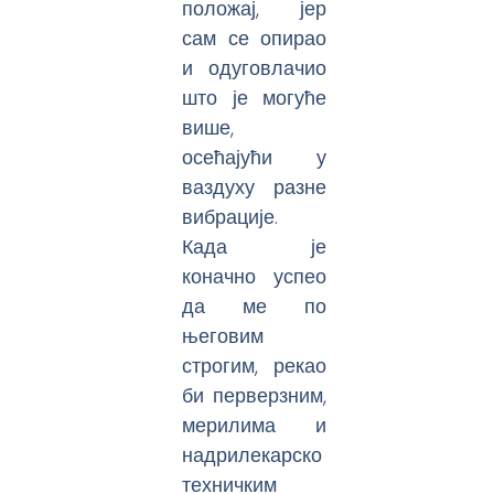
положај, јер
сам се опирао
и одуговлачио
што је могуће
више,
осећајући у
ваздуху разне
вибрације.
Када је
коначно успео
да ме по
његовим
строгим, рекао
би перверзним,
мерилима и
надрилекарско
техничким