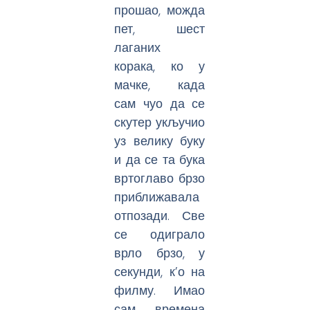
прошао, можда
пет, шест
лаганих
корака, ко у
мачке, када
сам чуо да се
скутер укључио
уз велику буку
и да се та бука
вртоглаво брзо
приближавала
отпозади. Све
се одиграло
врло брзо, у
секунди, к’о на
филму. Имао
сам времена