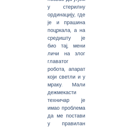
у стерилну
ординацију, где
је и прашина
поцркала, а на
средишту је
био тај, мени
личи на злог
главатог
робота, апарат
који светли и у
мраку. Мали
дежмекасти
техничар је
имао проблема
да ме постави
у правилан