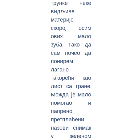
трунке неке
видљиве
материје,
скоро, осим
ових мало
зуба. Тако да
сам почео да
понирем
лагано,
такорећи као
лист са гране.
Можда је мало
помогао и
папрено
претплаћени
назови снимак
у зеленом