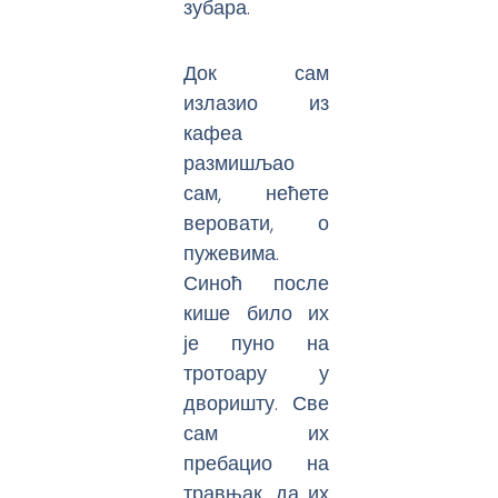
зубара.
Док сам
излазио из
кафеа
размишљао
сам, нећете
веровати, о
пужевима.
Синоћ после
кише било их
је пуно на
тротоару у
дворишту. Све
сам их
пребацио на
травњак, да их