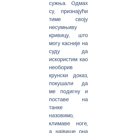
сужња. Одмах
су, признајући
тиме своју
несумњиву
кривицу, што
могу касније на
суду да
искористим као
необорив
крунски доказ,
покушали да
ме подигну и
поставе на
танке
назовимо,
климаве ноге,
а највише она