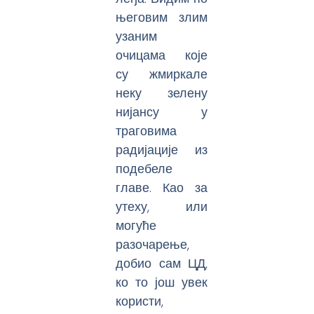
његовим злим
узаним
очицама које
су жмиркале
неку зелену
нијансу у
траговима
радијације из
подебеле
главе. Као за
утеху, или
могуће
разочарење,
добио сам ЦД,
ко то још увек
користи,