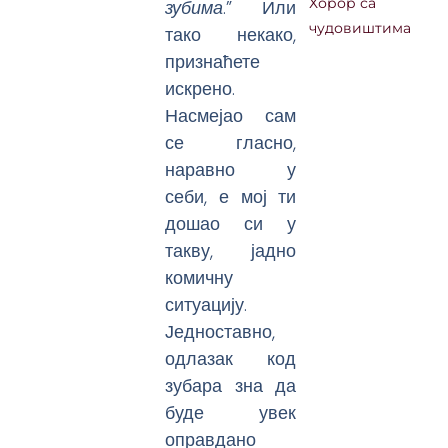
зубима
.” Или
Хорор са
чудовиштима
тако некако,
признаћете
искрено.
Насмејао сам
се гласно,
наравно у
себи, е мој ти
дошао си у
такву, јадно
комичну
ситуацију.
Једноставно,
одлазак код
зубара зна да
буде увек
оправдано