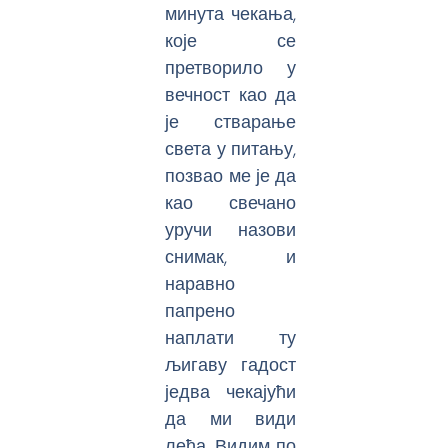
минута чекања,
које се
претворило у
вечност као да
је стварање
света у питању,
позвао ме је да
као свечано
уручи назови
снимак, и
наравно
папрено
наплати ту
љигаву гадост
једва чекајући
да ми види
леђа. Видим по