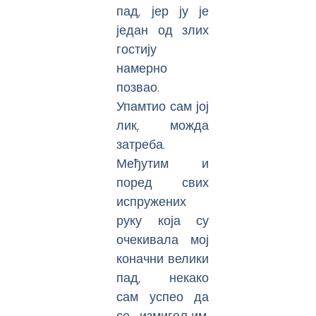
пад, јер ју је
један од злих
гостију
намерно
позвао.
Упамтио сам јој
лик, можда
затреба.
Међутим и
поред свих
испружених
руку која су
очекивала мој
коначни велики
пад, некако
сам успео да
се измигољим,