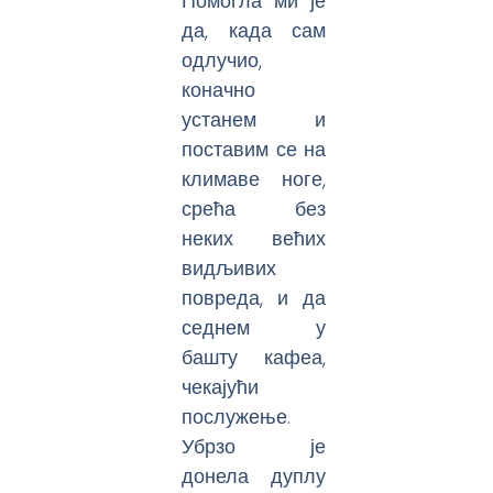
Помогла ми је
да, када сам
одлучио,
коначно
устанем и
поставим се на
климаве ноге,
срећа без
неких већих
видљивих
повреда, и да
седнем у
башту кафеа,
чекајући
послужење.
Убрзо је
донела дуплу