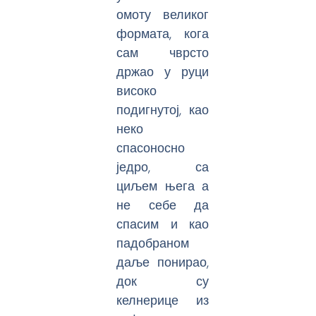
омоту великог
формата, кога
сам чврсто
држао у руци
високо
подигнутој, као
неко
спасоносно
једро, са
циљем њега а
не себе да
спасим и као
падобраном
даље понирао,
док су
келнерице из