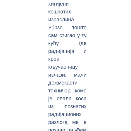
хигијени
кошчатих
израслина.
Убрзо пошто
сам стигао у ту
кућу где
радијација и
кроз
кључаоницу
излази, мали
дежмекасти
техничар, коме
је опала коса
из познатих
радијационих
разлога, ме је
позвао да уђем