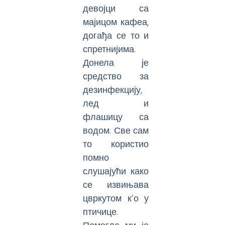
девојци са
мајицом кафеа,
догађа се то и
спретнијима.
Донела је
средство за
дезинфекцију,
лед и
флашицу са
водом. Све сам
то користио
помно
слушајући како
се извињава
цвркутом к’о у
птичице.