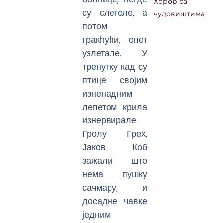
Хорор са
су слетеле, а
чудовиштима
потом
гракћући, опет
узлетале. У
тренутку кад су
птице својим
изненадним
лепетом крила
изнервирале
Гролу Грех,
Јаков Коб
зажали што
нема пушку
сачмару, и
досадне чавке
једним