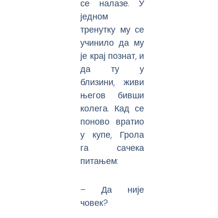
се налазе. У
једном
тренутку му се
учинило да му
је крај познат, и
да ту у
близини, живи
његов бивши
колега. Кад се
поново вратио
у купе, Грола
га сачека
питањем:
– Да није
човек?