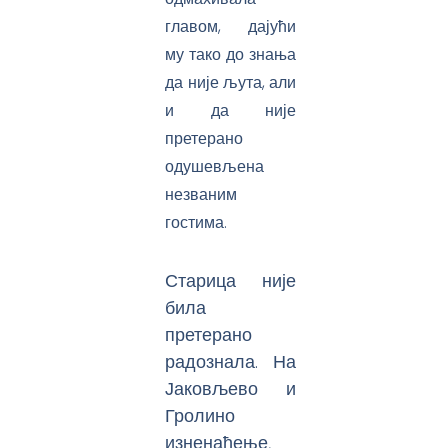
главом, дајући
му тако до знања
да није љута, али
и да није
претерано
одушевљена
незваним
гостима.
Старица није
била
претерано
радознала. На
Јаковљево и
Гролино
изненађење,