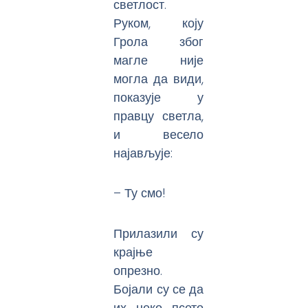
светлост.
Руком, коју
Грола због
магле није
могла да види,
показује у
правцу светла,
и весело
најављује:
– Ту смо!
Прилазили су
крајње
опрезно.
Бојали су се да
их неко псето