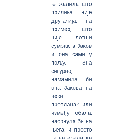
је жалила што
прилика није
другачија, на
пример, што
није летњи
сумрак, а Јаков
и она сами у
пољу. Зна
сигурно,
намамила би
она Јакова на
неки
пропланак, или
између обала,
насрнула би на
њега, и просто
га натерала да