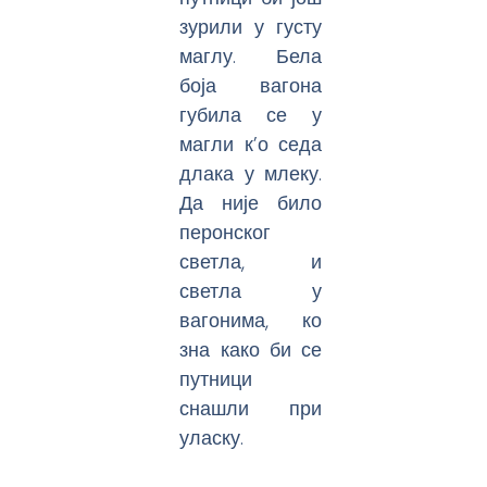
зурили у густу
маглу. Бела
боја вагона
губила се у
магли к’о седа
длака у млеку.
Да није било
перонског
светла, и
светла у
вагонима, ко
зна како би се
путници
снашли при
уласку.