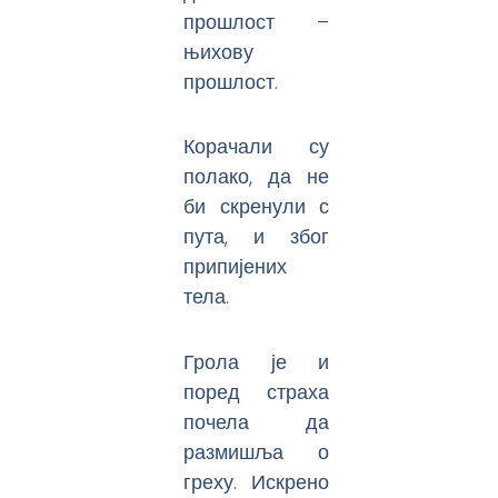
прошлост –
њихову
прошлост.
Корачали су
полако, да не
би скренули с
пута, и због
припијених
тела.
Грола је и
поред страха
почела да
размишља о
греху. Искрено