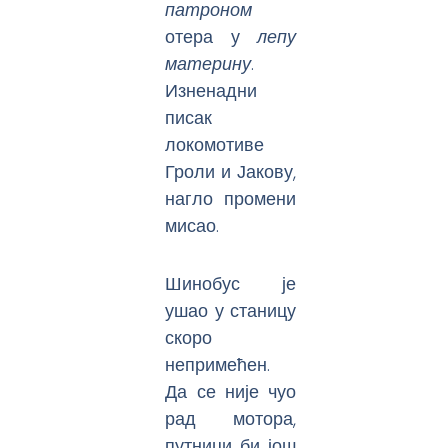
патроном
отера у
лепу
материну
.
Изненадни
писак
локомотиве
Гроли и Јакову,
нагло промени
мисао.
Шинобус је
ушао у станицу
скоро
непримећен.
Да се није чуо
рад мотора,
путници би још