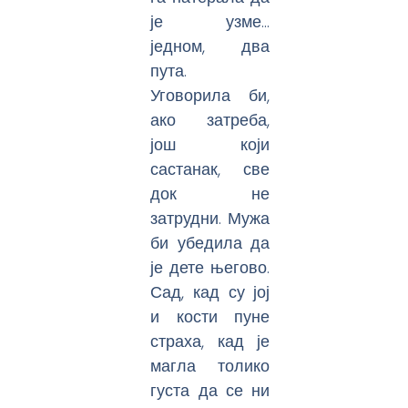
је узме…
једном, два
пута.
Уговорила би,
ако затреба,
још који
састанак, све
док не
затрудни. Мужа
би убедила да
је дете његово.
Сад, кад су јој
и кости пуне
страха, кад је
магла толико
густа да се ни