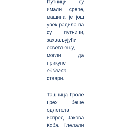
Путници су
имали среће,
машина је још
увек радила па
су путници,
захваљујући
осветљењу,
могли да
прикупе
одбегле
ствари.
Ташница Гроле
Грех беше
одлетела
испред Јакова
Коба. Гледали