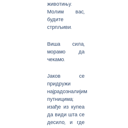
животињу.
Молим вас,
будите
стрпљиви.
Виша сила,
морамо да
чекамо.
Јаков се
придружи
најрадозналијим
путницима;
изађе из купеа
да види шта се
десило, и где