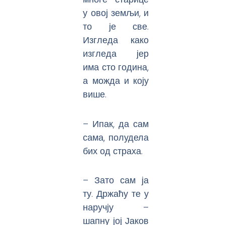
у овој земљи, и
то је све.
Изгледа како
изгледа јер
има сто година,
а можда и коју
више.
– Ипак, да сам
сама, полудела
бих од страха.
– Зато сам ја
ту. Држаћу те у
наручју –
шапну јој Јаков