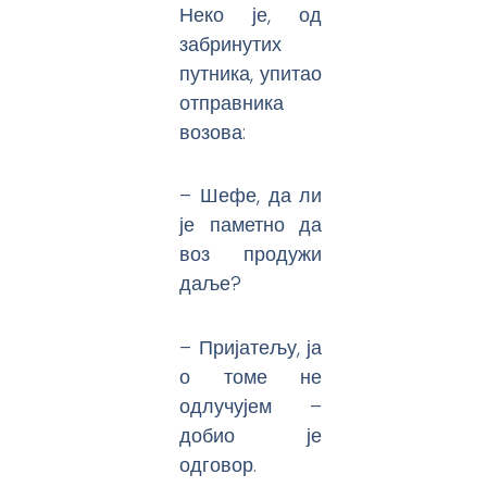
Неко је, од
забринутих
путника, упитао
отправника
возова:
– Шефе, да ли
је паметно да
воз продужи
даље?
– Пријатељу, ја
о томе не
одлучујем –
добио је
одговор.