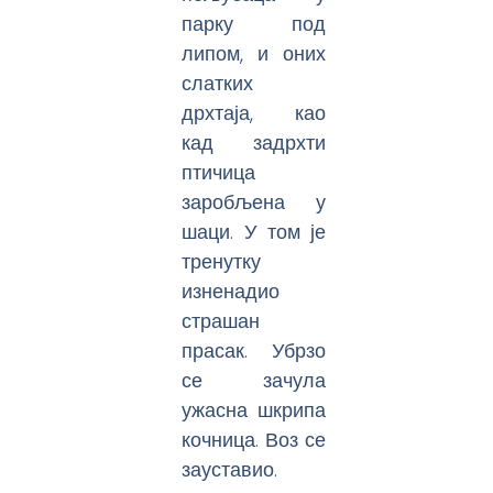
парку под
липом, и оних
слатких
дрхтаја, као
кад задрхти
птичица
заробљена у
шаци. У том је
тренутку
изненадио
страшан
прасак. Убрзо
се зачула
ужасна шкрипа
кочница. Воз се
зауставио.