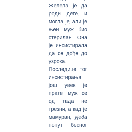
Желела је да
роди дете, и
могла је, али је
њен муж био
стерилан. Она
је инсистирала
да се дође до
узрока.
Последице тог
инсистирања
још увек је
прате; муж се
од тада не
трезни, а кад је
мамуран,
уједа
попут бесног