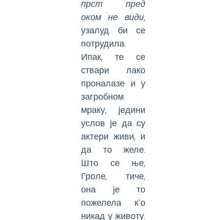
прст пред
оком
не види
,
узалуд би се
потрудила.
Ипак, те се
ствари лако
проналазе и у
загробном
мраку, једини
услов је да су
актери живи, и
да то желе.
Што се ње,
Гроле, тиче,
она је то
пожелела к’о
никад у животу.