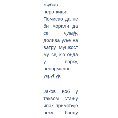
љубав
нероткиња.
Помисао да не
би морали да
се
чувају
,
долива уље на
ватру. Мушкост
му се, к’о онда
у парку,
ненормално
укрућује.
Јаков Коб у
таквом стању
ипак примећује
неку бледу