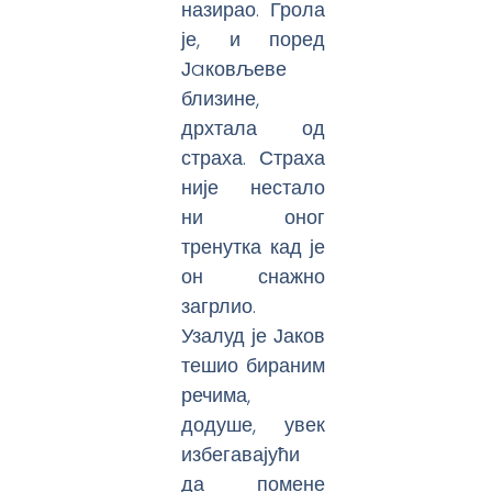
назирао. Грола
је, и поред
Јaковљеве
близине,
дрхтала од
страха. Страха
није нестало
ни оног
тренутка кад је
он снажно
загрлио.
Узалуд је Јаков
тешио бираним
речима,
додуше, увек
избегавајући
да помене