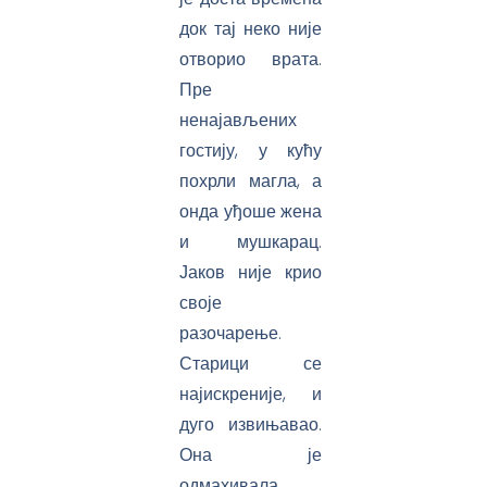
док тај неко није
отворио врата.
Пре
ненајављених
гостију, у кућу
похрли магла, а
онда уђоше жена
и мушкарац.
Јаков није крио
своје
разочарење.
Старици се
најискреније, и
дуго извињавао.
Она је
одмахивала