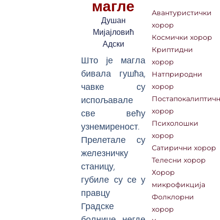
магле
Авантуристички
Душан
хорор
Мијајловић
Космички хорор
Адски
Криптидни
Што је магла
хорор
бивала гушћа,
Натприродни
чавке су
хорор
испољавале
Постапокалиптич
све већу
хорор
Психолошки
узнемиреност.
хорор
Прелетале су
Сатирични хорор
железничку
Телесни хорор
станицу,
Хорор
губиле су се у
микрофикција
правцу
Фолклорни
Градске
хорор
болнице, негде