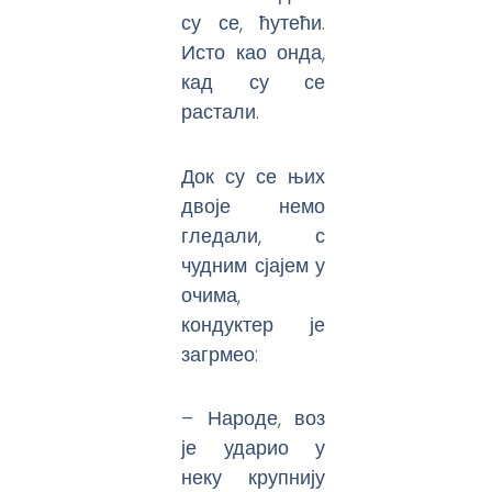
су се, ћутећи.
Исто као онда,
кад су се
растали.
Док су се њих
двоје немо
гледали, с
чудним сјајем у
очима,
кондуктер је
загрмео:
– Народе, воз
је ударио у
неку крупнију