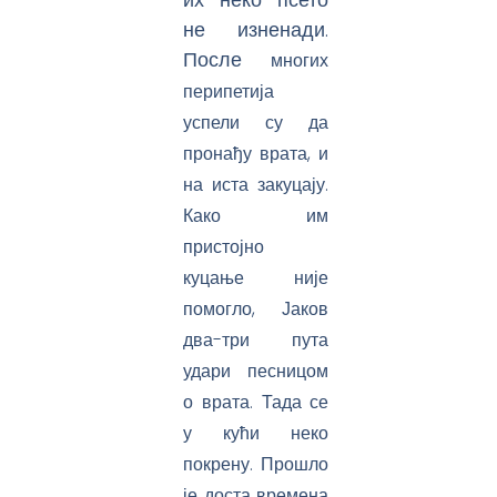
не изненади.
После
многих
перипетија
успели су да
пронађу врата, и
на иста закуцају.
Како им
пристојно
куцање није
помогло, Јаков
два-три пута
удари песницом
о врата. Тада се
у кући неко
покрену. Прошло
је доста времена