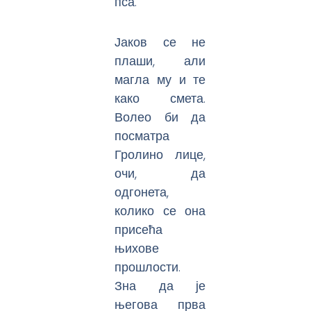
пса.
Јаков се не
плаши, али
магла му и те
како смета.
Волео би да
посматра
Гролино лице,
очи, да
одгонета,
колико се она
присећа
њихове
прошлости.
Зна да је
његова прва