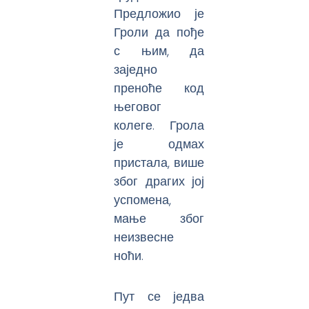
Предложио је
Гроли да пође
с њим, да
заједно
преноће код
његовог
колеге. Грола
је одмах
пристала, више
због драгих јој
успомена,
мање због
неизвесне
ноћи.
Пут се једва