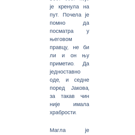
је кренула на
пут. Почела је
помно да
посматра у
његовом
правцу, не би
ли и он њу
приметио. Да
једноставно
оде, и седне
поред Јакова,
за такав чин
није имала
храбрости.
Магла је