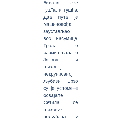
бивала све
гушћа и гушћа.
Два пута је
машиновођа
заустављао
воз насумице.
Грола је
размишљала о
Јакову и
њиховој
некрунисаној
љубави. Брзо
су је успомене
освајале.
Сетила се
њихових
пољубаца у