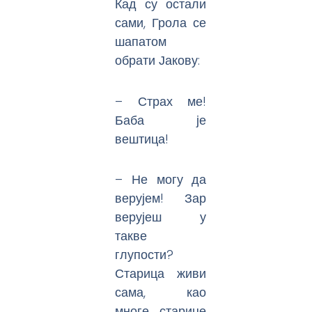
Кад су остали
сами, Грола се
шапатом
обрати Јакову:
– Страх ме!
Баба је
вештица!
– Не могу да
верујем! Зар
верујеш у
такве
глупости?
Старица живи
сама, као
многе старице