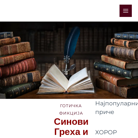
Skip
Mai
to
Men
content
Најпопуларни
ГОТИЧКА
приче
ФИКЦИЈА
Синови
Греха и
ХОРОР