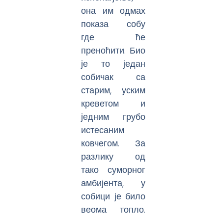
она им одмах
показа собу
где ће
преноћити. Био
је то један
собичак са
старим, уским
креветом и
једним грубо
истесаним
ковчегом. За
разлику од
тако суморног
амбијента, у
собици је било
веома топло.