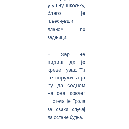
у ушну шкољку,
благо је
пљеснувши
дланом по
задњици.
– Зар не
видиш да је
кревет узак. Ти
се опружи, а ја
ћу да седнем
на овај ковчег
–
хтела је Грола
за сваки случај
да остане будна.