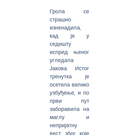
Грола се
страшно
изненадила,
кад је у
седишту
испред њеног
угледала
Јакова. Истог
тренутка је
осетила велико
узбуђење, и по
први пут
заборавила на
маглу и
непријатну
вест због које