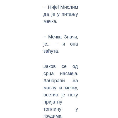
– Није! Мислим
да је у питању
мечка.
– Мечка. Значи,
је… – и она
заћута.
Јаков се од
срца насмеја.
Заборави на
маглу и мечку,
осетио је неку
пријатну
топлину у
грудима.